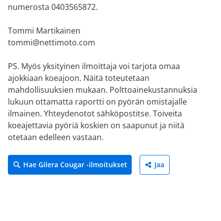
numerosta 0403565872.
Tommi Martikainen
tommi@nettimoto.com
PS. Myös yksityinen ilmoittaja voi tarjota omaa
ajokkiaan koeajoon. Näitä toteutetaan
mahdollisuuksien mukaan. Polttoainekustannuksia
lukuun ottamatta raportti on pyörän omistajalle
ilmainen. Yhteydenotot sähköpostitse. Toiveita
koeajettavia pyöriä koskien on saapunut ja niitä
otetaan edelleen vastaan.
Hae Gilera Cougar -ilmoitukset
Jaa