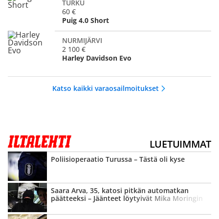
TURKU
60 €
Puig 4.0 Short
NURMIJÄRVI
2 100 €
Harley Davidson Evo
Katso kaikki varaosailmoitukset
LUETUIMMAT
Poliisi­operaatio Turussa – Tästä oli kyse
Saara Arva, 35, katosi pitkän automatkan
päätteeksi – Jäänteet löytyivät Mika Moringin
lapsuus­maisemista