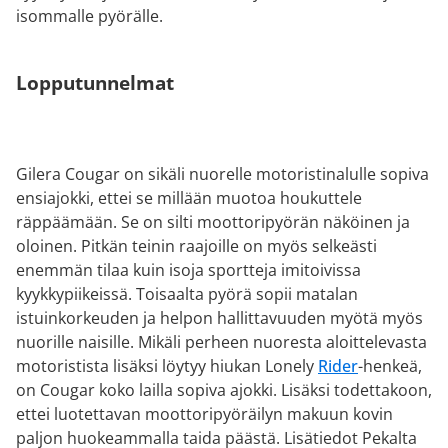
isommalle pyörälle.
Lopputunnelmat
Gilera Cougar on sikäli nuorelle motoristinalulle sopiva
ensiajokki, ettei se millään muotoa houkuttele
räppäämään. Se on silti moottoripyörän näköinen ja
oloinen. Pitkän teinin raajoille on myös selkeästi
enemmän tilaa kuin isoja sportteja imitoivissa
kyykkypiikeissä. Toisaalta pyörä sopii matalan
istuinkorkeuden ja helpon hallittavuuden myötä myös
nuorille naisille. Mikäli perheen nuoresta aloittelevasta
motoristista lisäksi löytyy hiukan Lonely
Rider
-henkeä,
on Cougar koko lailla sopiva ajokki. Lisäksi todettakoon,
ettei luotettavan moottoripyöräilyn makuun kovin
paljon huokeammalla taida päästä. Lisätiedot Pekalta