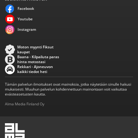
Facebook
Youtube
Instagram
Moton myynti Fiksut
kaupat
Baana - Kilpailuta paras
hinta motostasi
Rekkari - Ajoneuvon
kaikki tiedot heti
Tämän palvelun ilmoitukset ovat mainoksia, jotka näytetään sinulle hakusi
mukaisesti. Muuhun palvelun kohdennettuun mainontaan voit vaikuttaa
evästeasetusten kautta.
Alma Media Finland Oy