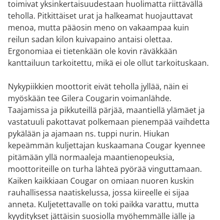
toimivat yksinkertaisuudestaan huolimatta riittävällä
teholla. Pitkittäiset urat ja halkeamat huojauttavat
menoa, mutta pääosin meno on vakaampaa kuin
reilun sadan kilon kuivapaino antaisi olettaa.
Ergonomiaa ei tietenkään ole kovin räväkkään
kanttailuun tarkoitettu, mikä ei ole ollut tarkoituskaan.
Nykypiikkien moottorit eivät teholla jyllää, näin ei
myöskään tee Gilera Cougarin voimanlähde.
Taajamissa ja pikkuteillä pärjää, maantiellä ylämäet ja
vastatuuli pakottavat polkemaan pienempää vaihdetta
pykälään ja ajamaan ns. tuppi nurin. Hiukan
kepeämmän kuljettajan kuskaamana Cougar kyennee
pitämään yllä normaaleja maantienopeuksia,
moottoriteille on turha lähteä pyörää vinguttamaan.
Kaiken kaikkiaan Cougar on omiaan nuoren kuskin
rauhallisessa naatiskelussa, jossa kiireelle ei sijaa
anneta. Kuljetettavalle on toki paikka varattu, mutta
kyyditykset jättäisin suosiolla myöhemmälle iälle ja