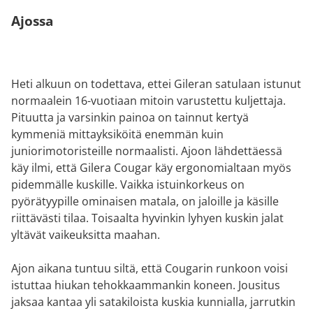
Ajossa
Heti alkuun on todettava, ettei Gileran satulaan istunut
normaalein 16-vuotiaan mitoin varustettu kuljettaja.
Pituutta ja varsinkin painoa on tainnut kertyä
kymmeniä mittayksiköitä enemmän kuin
juniorimotoristeille normaalisti. Ajoon lähdettäessä
käy ilmi, että Gilera Cougar käy ergonomialtaan myös
pidemmälle kuskille. Vaikka istuinkorkeus on
pyörätyypille ominaisen matala, on jaloille ja käsille
riittävästi tilaa. Toisaalta hyvinkin lyhyen kuskin jalat
yltävät vaikeuksitta maahan.
Ajon aikana tuntuu siltä, että Cougarin runkoon voisi
istuttaa hiukan tehokkaammankin koneen. Jousitus
jaksaa kantaa yli satakiloista kuskia kunnialla, jarrutkin