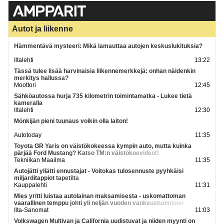
Autot ja liikenne
Hämmentävä mysteeri: Mikä lamauttaa autojen keskuslukituksia?
Iltalehti
13:22
Tässä tulee lisää harvinaisia liikennemerkkejä: onhan näidenkin
merkitys hallussa?
Moottori
12:45
Sähköautossa hurja 735 kilometrin toimintamatka - Lukee tietä
kameralla
Iltalehti
12:30
Mönkijän pieni tuunaus voikin olla laiton!
Autotoday
11:35
Toyota GR Yaris on väistökokeessa kympin auto, mutta kuinka
pärjää Ford Mustang? Katso TM:n väistökoevideot!
Tekniikan Maailma
11:35
Autojätti yllätti ennustajat - Voitokas tulosennuste pyyhkäisi
miljarditappiot tapetilta
Kauppalehti
11:31
Mies yritti luistaa autolainan maksamisesta - uskomattoman
vaarallinen temppu johti yli neljän vuoden vankeustuomioon
Ilta-Sanomat
11:03
Volkswagen Multivan ja California uudistuvat ja niiden myynti on