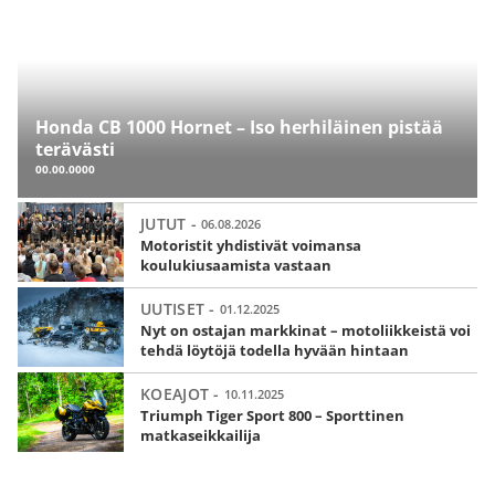
Honda CB 1000 Hornet – Iso herhiläinen pistää
terävästi
00.00.0000
JUTUT -
06.08.2026
Motoristit yhdistivät voimansa
koulukiusaamista vastaan
UUTISET -
01.12.2025
Nyt on ostajan markkinat – motoliikkeistä voi
tehdä löytöjä todella hyvään hintaan
KOEAJOT -
10.11.2025
Triumph Tiger Sport 800 – Sporttinen
matkaseikkailija