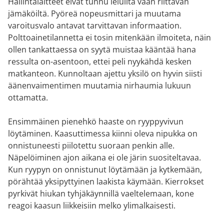
Hallintalaitteet eivät tunnu leluilta vaan riittävän
jämäköiltä. Pyöreä nopeusmittari ja muutama
varoitusvalo antavat tarvittavan informaation.
Polttoainetilannetta ei tosin mitenkään ilmoiteta, näin
ollen tankattaessa on syytä muistaa kääntää hana
ressulta on-asentoon, ettei peli nyykähdä kesken
matkanteon. Kunnoltaan ajettu yksilö on hyvin siisti
äänenvaimentimen muutamia nirhaumia lukuun
ottamatta.
Ensimmäinen pienehkö haaste on ryyppyvivun
löytäminen. Kaasuttimessa kiinni oleva nipukka on
onnistuneesti piilotettu suoraan penkin alle.
Näpelöiminen ajon aikana ei ole järin suositeltavaa.
Kun ryypyn on onnistunut löytämään ja kytkemään,
pörähtää yksipyttyinen laakista käymään. Kierrokset
pyrkivät hiukan tyhjäkäynnillä vaeltelemaan, kone
reagoi kaasun liikkeisiin melko ylimalkaisesti.