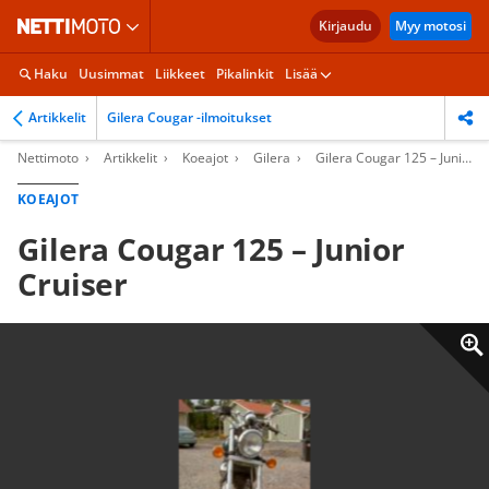
Kirjaudu
Myy motosi
Haku
Uusimmat
Liikkeet
Pikalinkit
Lisää
Artikkelit
Gilera Cougar -ilmoitukset
Nettimoto
Artikkelit
Koeajot
Gilera
Gilera Cougar 125 – Junior Cruiser
KOEAJOT
Gilera Cougar 125 – Junior
Cruiser