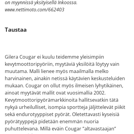
on myynnissä yksityisellä Inkoossa.
www.nettimoto.com/662403
Taustaa
Gilera Cougar ei kuulu teidemme yleisimpiin
kevytmoottoripyöriin, myytäviä yksilöitä löytyy vain
muutama. Malli lienee myös maailmalla melko
harvinainen, ainakin netissä käytävien keskusteluiden
mukaan. Cougar on ollut myös ilmeisen lyhytikäinen,
ainoat myytävät mallit ovat vuosimallia 2002.
Kevytmoottoripyörämarkkinoita hallitsevatkin tätä
nykyä urheilulliset, isompia sportteja jäljittelevät piikit
sekä endurotyyppiset pyörät. Oletettavasti kyseisiä
pyörätyyppejä pidetään enemmän nuoria
puhuttelevana. Millä eväin Cougar ”altavastaajan”