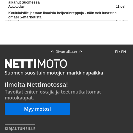
alkanut Suomessa
Autotoday
11:03
Koululaisille jaetaan ilmaisia heijastinreppuja - näin voit lunastaa
omasi S-marketista
Voice.fi
10:54
Royal Enfield Himalayan 750 vakoiltiin Englannissa tuotantovalmiina
- pääjohtajan mukaan esittely EICMA:ssa
Motouutiset
10:46
Katso lisää uutisia
Sivun alkuun
FI
/
EN
Suomen suosituin motojen markkinapaikka
Ilmoita Nettimotossa!
Tavoitat eniten ostajia ja teet mutkattomat
motokaupat.
Myy motosi
KIRJAUTUNEILLE