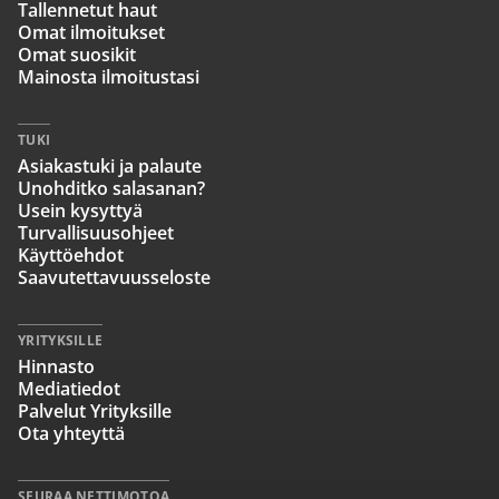
Tallennetut haut
Omat ilmoitukset
Omat suosikit
Mainosta ilmoitustasi
TUKI
Asiakastuki ja palaute
Unohditko salasanan?
Usein kysyttyä
Turvallisuusohjeet
Käyttöehdot
Saavutettavuusseloste
YRITYKSILLE
Hinnasto
Mediatiedot
Palvelut Yrityksille
Ota yhteyttä
SEURAA NETTIMOTOA