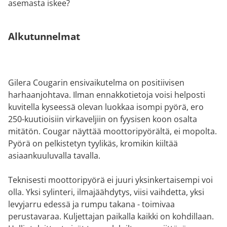
asemasta iskee?
Alkutunnelmat
Gilera Cougarin ensivaikutelma on positiivisen
harhaanjohtava. Ilman ennakkotietoja voisi helposti
kuvitella kyseessä olevan luokkaa isompi pyörä, ero
250-kuutioisiin virkaveljiin on fyysisen koon osalta
mitätön. Cougar näyttää moottoripyörältä, ei mopolta.
Pyörä on pelkistetyn tyylikäs, kromikin kiiltää
asiaankuuluvalla tavalla.
Teknisesti moottoripyörä ei juuri yksinkertaisempi voi
olla. Yksi sylinteri, ilmajäähdytys, viisi vaihdetta, yksi
levyjarru edessä ja rumpu takana - toimivaa
perustavaraa. Kuljettajan paikalla kaikki on kohdillaan.