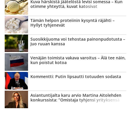
Kuva härskistä jäätelöstä levisi somessa – Kun
otimme yhteyttä, kuvat katosivat
Tämän helpon proteiinin kysyntä räjähti –
Hyllyt tyhjenevät
Suosikkijuoma voi tehostaa painon­pudotusta –
Juo ruuan kanssa
Venäjän toimista vakava varoitus – Älä tee näin,
kun poistut kotoa
Kommentti: Putin lipsautti totuuden sodasta
Asian­tuntijalta karu arvio Martina Aitolehden
konkurssista: ”Omistaja tyhjensi yrityksensä
kassan”