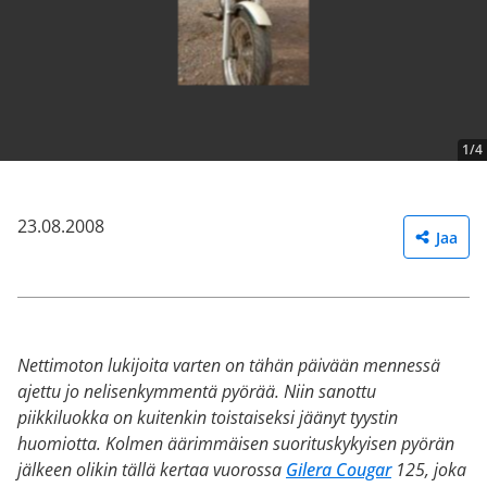
1/4
23.08.2008
Jaa
Nettimoton lukijoita varten on tähän päivään mennessä
ajettu jo nelisenkymmentä pyörää. Niin sanottu
piikkiluokka on kuitenkin toistaiseksi jäänyt tyystin
huomiotta. Kolmen äärimmäisen suorituskykyisen pyörän
jälkeen olikin tällä kertaa vuorossa
Gilera Cougar
125, joka