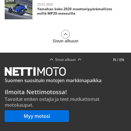
JUTUT
23.01.2020
Yamahan koko 2020 moottoripyörämallisto
esillä MP20-messuilla
Sivun alkuun
Sivun alkuun
FI
/
EN
Suomen suosituin motojen markkinapaikka
Ilmoita Nettimotossa!
Tavoitat eniten ostajia ja teet mutkattomat
motokaupat.
Myy motosi