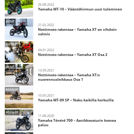
26.08.2022
Yamaha MT-10 – Vääntöhirmun uusi tuleminen
JUTUT
21.02.2022
Nettimoto rakentaa – Yamaha XT on vihdoin
valmis
UUTISET
04.01.2022
Nettimoto rakentaa – Yamaha XT Osa 2
JUTUT
13.09.2021
Nettimoto rakentaa – Yamaha XT:n
nuorennusleikkaus Osa 1
KOEAJOT
10.05.2021
Yamaha MT-09 SP – Naku kaikilla herkuilla
KOEAJOT
11.08.2020
Yamaha Ténéré 700 – Aavikkosoturin komea
paluu