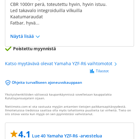
CBR 1000rr perä, toteutettu hyvin, hyvin istuu.
Led takavalo integroiduilla vilkuilla
Kaatumaraudat
Fatbar, hyvä...
Näytä lisää
Poistettu myynnistä
Katso myytävävä olevat Yamaha YZF-R6 vaihtomotot
Tilastot
Ohjeita turvalliseen ajoneuvokauppaan
Yksityishenkilöiden välisessä kaupankäynnissä sovelletaan kauppalakia
Kuluttajansuojalain sijaan.
Nettimoto.com ei ota vastuuta myyjän antamien tietojen paikkansapitävyydestä.
Ilmoitetuissa tiedoissa saattaa olla myös tahattomia puutteita tai virheitä. Tieto on
siis sitova vasta kun myyjä on sen pyynnöstäsi vahvistanut.
4.1
Lue 40 Yamaha YZF-R6 -arvostelua