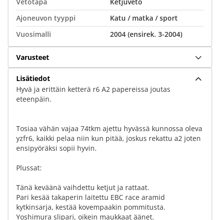
Vetotapa
Ketjuveto
Ajoneuvon tyyppi
Katu / matka / sport
Vuosimalli
2004 (ensirek. 3-2004)
Varusteet
Lisätiedot
Hyvä ja erittäin ketterä r6 A2 papereissa joutas
eteenpäin.
Tosiaa vähän vajaa 74tkm ajettu hyvässä kunnossa oleva
yzfr6, kaikki pelaa niin kun pitää, joskus rekattu a2 joten
ensipyöräksi sopii hyvin.
Plussat:
Tänä keväänä vaihdettu ketjut ja rattaat.
Pari kesää takaperin laitettu EBC race aramid
kytkinsarja, kestää kovempaakin pommitusta.
Yoshimura slipari, oikein maukkaat äänet.