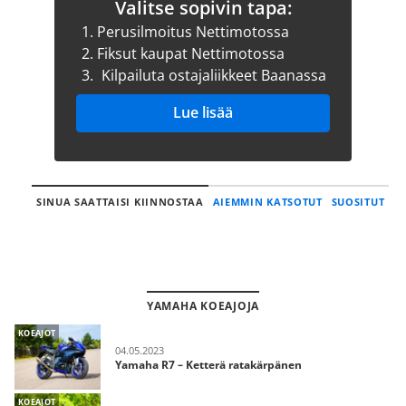
Valitse sopivin tapa:
1.
Perusilmoitus Nettimotossa
2.
Fiksut kaupat Nettimotossa
3.
Kilpailuta ostajaliikkeet Baanassa
Lue lisää
SINUA SAATTAISI KIINNOSTAA
AIEMMIN KATSOTUT
SUOSITUT
YAMAHA KOEAJOJA
KOEAJOT
04.05.2023
Yamaha R7 – Ketterä ratakärpänen
KOEAJOT