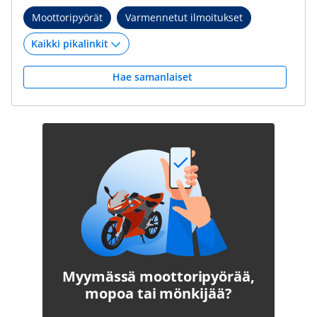
Moottoripyörät
Varmennetut ilmoitukset
Hae samanlaiset
Myymässä moottoripyörää,
mopoa tai mönkijää?