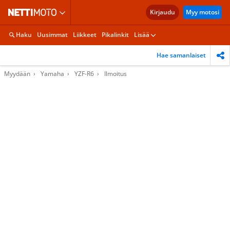
Kirjaudu
Myy motosi
Haku
Uusimmat
Liikkeet
Pikalinkit
Lisää
Hae samanlaiset
Myydään
Yamaha
YZF-R6
Ilmoitus