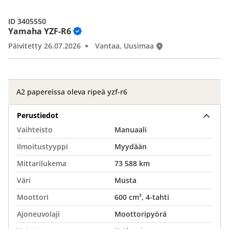
ID 3405550
Yamaha YZF-R6
Päivitetty 26.07.2026
Vantaa, Uusimaa
A2 papereissa oleva ripeä yzf-r6
Perustiedot
Vaihteisto
Manuaali
Ilmoitustyyppi
Myydään
Mittarilukema
73 588 km
Väri
Musta
Moottori
600 cm³, 4-tahti
Ajoneuvolaji
Moottoripyörä