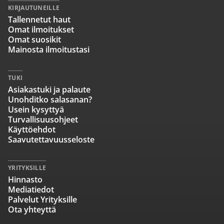
KIRJAUTUNEILLE
Tallennetut haut
Omat ilmoitukset
Omat suosikit
Mainosta ilmoitustasi
TUKI
Asiakastuki ja palaute
Unohditko salasanan?
Usein kysyttyä
Turvallisuusohjeet
Käyttöehdot
Saavutettavuusseloste
YRITYKSILLE
Hinnasto
Mediatiedot
Palvelut Yrityksille
Ota yhteyttä