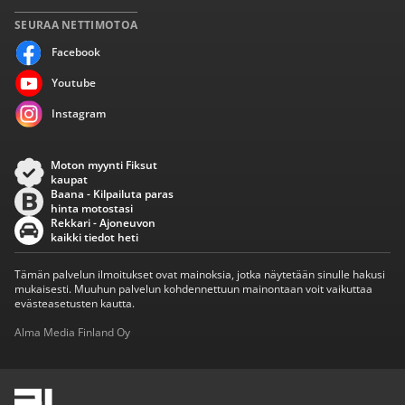
SEURAA NETTIMOTOA
Facebook
Youtube
Instagram
Moton myynti Fiksut
kaupat
Baana - Kilpailuta paras
hinta motostasi
Rekkari - Ajoneuvon
kaikki tiedot heti
Tämän palvelun ilmoitukset ovat mainoksia, jotka näytetään sinulle hakusi
mukaisesti. Muuhun palvelun kohdennettuun mainontaan voit vaikuttaa
evästeasetusten kautta.
Alma Media Finland Oy