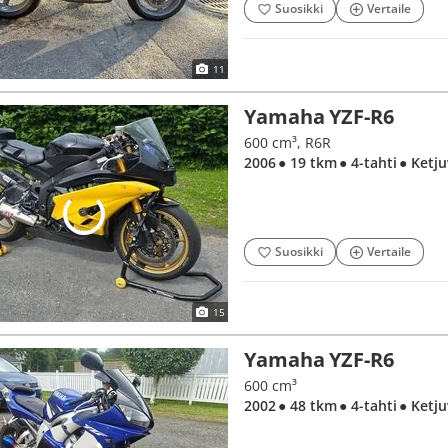
Suosikki
Vertaile
11
Yamaha YZF-R6
600 cm³, R6R
2006
● 19 tkm
● 4-tahti
● Ketj
Suosikki
Vertaile
15
Yamaha YZF-R6
600 cm³
2002
● 48 tkm
● 4-tahti
● Ketj