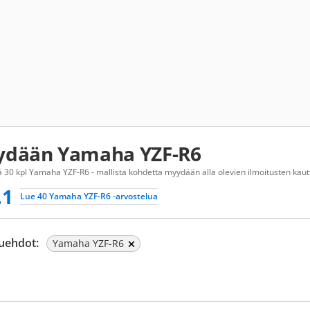
dään Yamaha YZF-R6
 30 kpl Yamaha YZF-R6 - mallista kohdetta myydään alla olevien ilmoitusten kautt
.1
Lue 40 Yamaha YZF-R6 -arvostelua
uehdot:
Yamaha YZF-R6