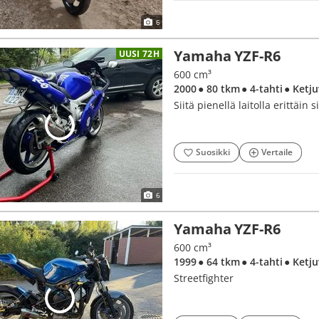
6
Yamaha YZF-R6
UUSI 72H
600 cm³
2000
● 80 tkm
● 4-tahti
● Ketj
Siitä pienellä laitolla erittäin 
Suosikki
Vertaile
6
Yamaha YZF-R6
600 cm³
1999
● 64 tkm
● 4-tahti
● Ketj
Streetfighter