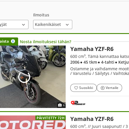
Ilmoitus
yjät
aista
Nosta ilmoituksesi tähän?
Yamaha YZF-R6
600 cm³, Tämä kannattaa kats
2006
● 45 tkm
● 4-tahti
● Ketj
Ostamme ja vaihdamme moottori
/ Varustelu / Säilytys / Vaihto
Suosikki
Vertaile
6
Yamaha YZF-R6
PÄIVITETTY 72H
600 cm³, // Juuri saapunut! / 3