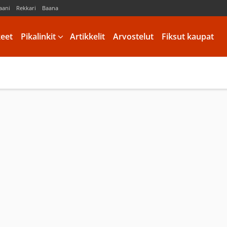
aani
Rekkari
Baana
keet
Pikalinkit
Artikkelit
Arvostelut
Fiksut kaupat