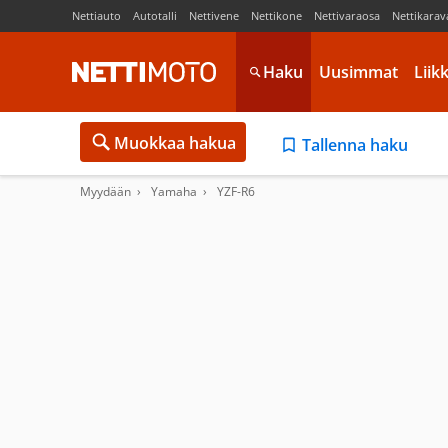
Nettiauto
Autotalli
Nettivene
Nettikone
Nettivaraosa
Nettikarav
Haku
Uusimmat
Liik
Muokkaa hakua
Tallenna haku
Myydään
Yamaha
YZF-R6