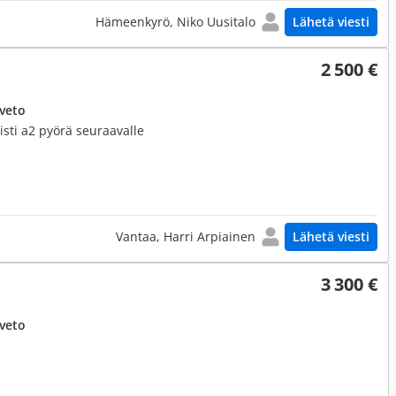
Hämeenkyrö, Niko Uusitalo
Lähetä viesti
2 500 €
uveto
siisti a2 pyörä seuraavalle
Vantaa, Harri Arpiainen
Lähetä viesti
3 300 €
uveto