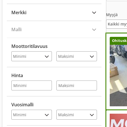
Merkki
Myyjä
Kaikki my
Malli
Ohitusk
Moottoritilavuus
Hinta
Vuosimalli