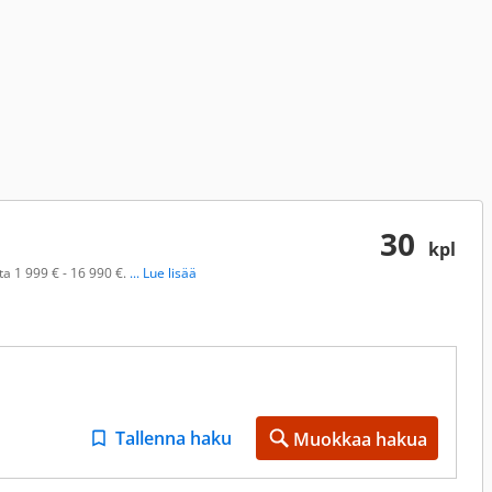
30
kpl
a 1 999 € - 16 990 €.
... Lue lisää
Tallenna haku
Muokkaa hakua