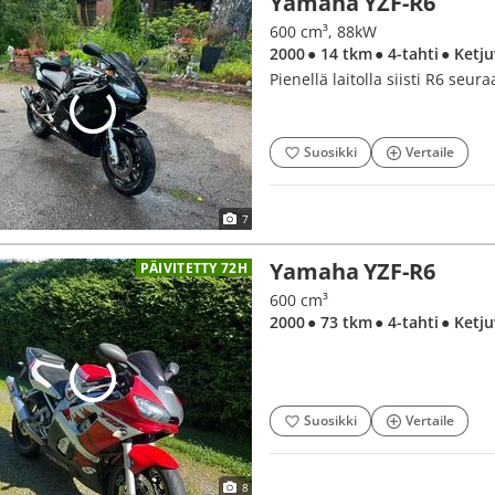
Yamaha YZF-R6
600 cm³, 88kW
2000
● 14 tkm
● 4-tahti
● Ketj
Pienellä laitolla siisti R6 seura
Suosikki
Vertaile
7
Yamaha YZF-R6
PÄIVITETTY 72H
600 cm³
2000
● 73 tkm
● 4-tahti
● Ketj
Suosikki
Vertaile
8