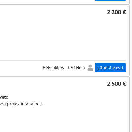
2 200 €
Helsinki, Valtteri Help
Lähetä viesti
2 500 €
uveto
sen projektin alta pois.