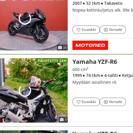
2007
● 32 tkm
● Takaveto
Nopea kotiinkuljetus alk. 99e
Suosikki
Vertaile
20
Yamaha YZF-R6
PÄIVITETTY 24H
600 cm³
1999
● 74 tkm
● 4-tahti
● Ketj
Myydään asiallinen r6
Suosikki
Vertaile
4