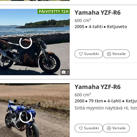
Yamaha YZF-R6
PÄIVITETTY 72H
600 cm³
2005
● 4-tahti
● Ketjuveto
Suosikki
Vertaile
7
Yamaha YZF-R6
600 cm³
2000
● 79 tkm
● 4-tahti
● Ketj
Siittä myyntiin näyttävä r6, toi
Suosikki
Vertaile