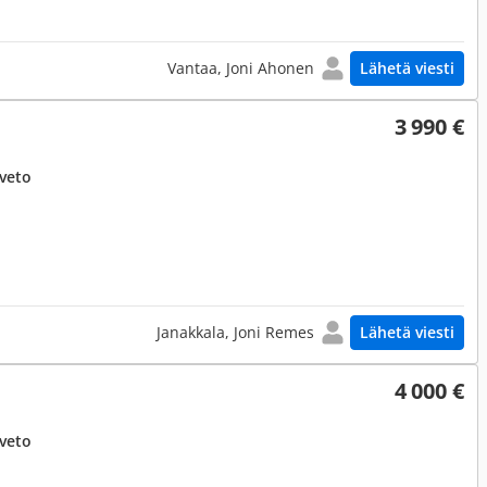
Vantaa, Joni Ahonen
Lähetä viesti
3 990 €
uveto
Janakkala, Joni Remes
Lähetä viesti
4 000 €
uveto