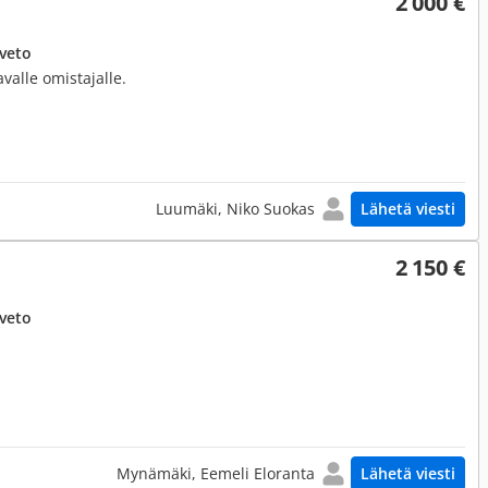
2 000 €
uveto
avalle omistajalle.
Luumäki, Niko Suokas
Lähetä viesti
2 150 €
uveto
Mynämäki, Eemeli Eloranta
Lähetä viesti