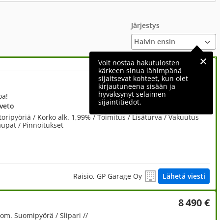
Järjestys
Voit nostaa hakutulosten
kärkeen sinua lähimpänä
sijaitsevat kohteet, kun olet
5 980 €
kirjautuneena sisään ja
hyväksynyt selaimen
oa!
sijaintitiedot.
uveto
pyöriä / Korko alk. 1,99% / Toimitus / Lisäturva / Vakuutus
kaupat / Pinnoitukset
Raisio, GP Garage Oy
Lähetä viesti
8 490 €
 om. Suomipyörä / Slipari //