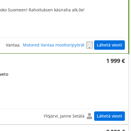
 koko Suomeen! Rahoituksen käsiraha alk.0e!
Vantaa,
Motored Vantaa moottoripyörät
Lähetä viesti
1 999 €
uveto
Ylöjärvi, Janne Setälä
Lähetä viesti