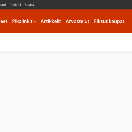
aani
Rekkari
Baana
keet
Pikalinkit
Artikkelit
Arvostelut
Fiksut kaupat