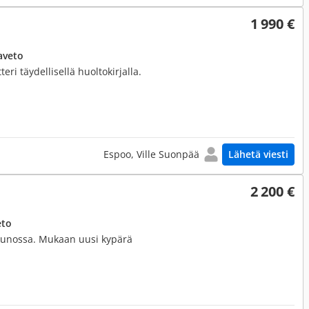
1 990 €
aveto
eri täydellisellä huoltokirjalla.
Espoo, Ville Suonpää
Lähetä viesti
2 200 €
eto
ki kunossa. Mukaan uusi kypärä