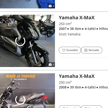
8
Yamaha X-MaX
250 cm³
2007
● 38 tkm
● 4-tahti
● Hihn
Siisti Yamaha
Suosikki
Vertaile
5
Yamaha X-MaX
250 cm³
2008
● 39 tkm
● 4-tahti
● Hihn