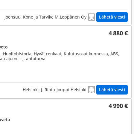
Joensuu, Kone Ja Tarvike M.Leppänen Oy
Lähetä viesti
4 880 €
veto
, Huoltohistoria, Hyvät renkaat, Kulutusosat kunnossa, ABS,
aan ajoon! - J. autoturva
Helsinki, J. Rinta-Jouppi Helsinki
Lähetä viesti
4 990 €
aveto