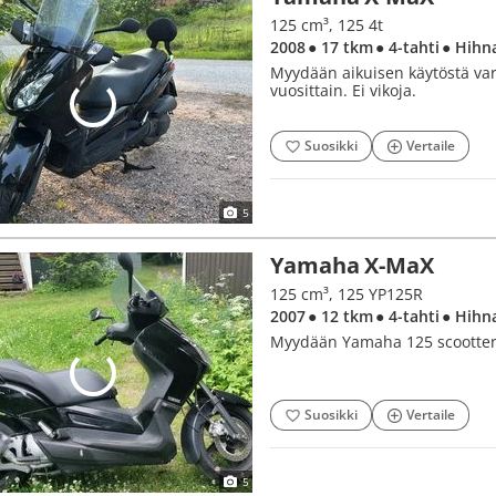
125 cm³, 125 4t
2008
● 17 tkm
● 4-tahti
● Hihn
Myydään aikuisen käytöstä va
vuosittain. Ei vikoja.
Suosikki
Vertaile
5
Yamaha X-MaX
125 cm³, 125 YP125R
2007
● 12 tkm
● 4-tahti
● Hihn
Myydään Yamaha 125 scootteri
Suosikki
Vertaile
5