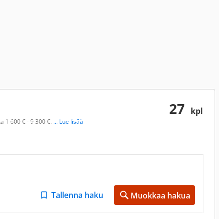
27
kpl
a 1 600 € - 9 300 €.
... Lue lisää
Tallenna haku
Muokkaa hakua