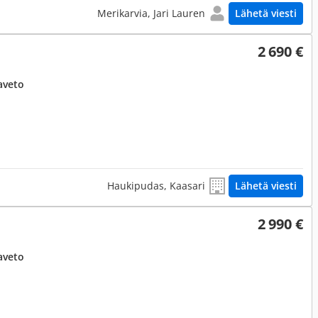
Merikarvia, Jari Lauren
Lähetä viesti
2 690 €
aveto
Haukipudas, Kaasari
Lähetä viesti
2 990 €
aveto