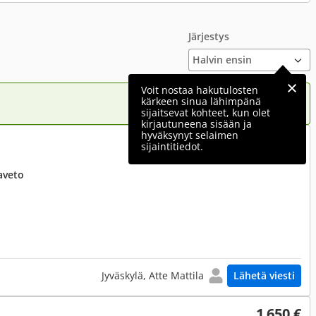
Järjestys
Voit nostaa hakutulosten
kärkeen sinua lähimpänä
sijaitsevat kohteet, kun olet
kirjautuneena sisään ja
hyväksynyt selaimen
1 600 €
sijaintitiedot.
aveto
Jyväskylä, Atte Mattila
Lähetä viesti
1 650 €