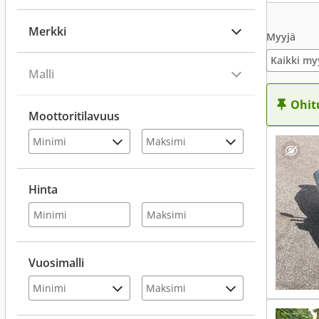
Merkki
Myyjä
Kaikki my
Malli
Ohit
Moottoritilavuus
Hinta
Vuosimalli