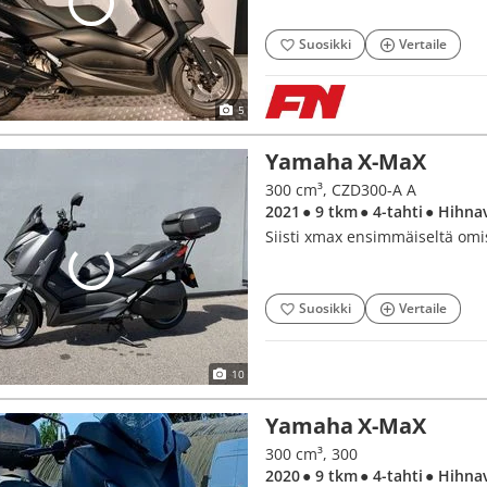
Suosikki
Vertaile
5
Yamaha X-MaX
300 cm³, CZD300-A A
2021
● 9 tkm
● 4-tahti
● Hihna
Siisti xmax ensimmäiseltä omis
Suosikki
Vertaile
10
Yamaha X-MaX
300 cm³, 300
2020
● 9 tkm
● 4-tahti
● Hihna