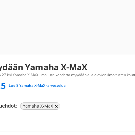
ydään Yamaha X-MaX
 27 kpl Yamaha X-MaX - mallista kohdetta myydään alla olevien ilmoitusten kautt
.5
Lue 8 Yamaha X-MaX -arvostelua
uehdot:
Yamaha X-MaX