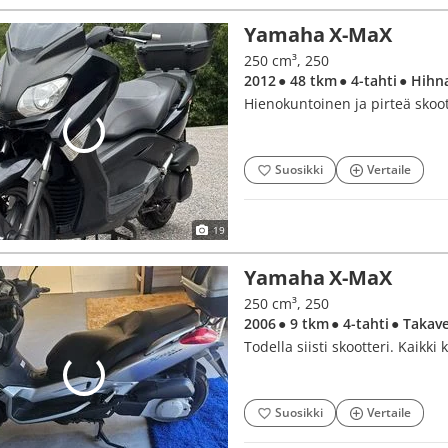
Yamaha X-MaX
250 cm³, 250
2012
● 48 tkm
● 4-tahti
● Hihn
Hienokuntoinen ja pirteä skoott
Suosikki
Vertaile
19
Yamaha X-MaX
250 cm³, 250
2006
● 9 tkm
● 4-tahti
● Takav
Todella siisti skootteri. Kaik
Suosikki
Vertaile