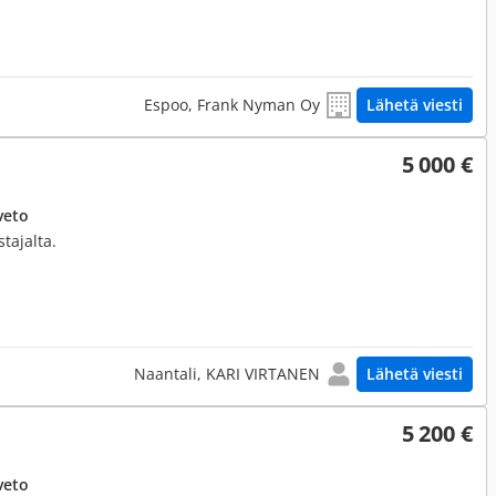
Espoo, Frank Nyman Oy
Lähetä viesti
5 000 €
veto
tajalta.
Naantali, KARI VIRTANEN
Lähetä viesti
5 200 €
veto