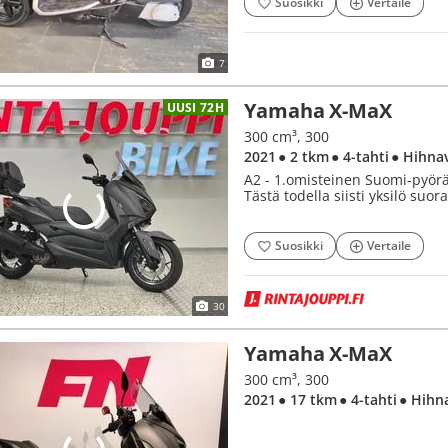
Suosikki
Vertaile
7
Yamaha X-MaX
UUSI 72H
300 cm³, 300
2021
● 2 tkm
● 4-tahti
● Hihna
A2 - 1.omisteinen Suomi-pyörä
Tästä todella siisti yksilö suor
Suosikki
Vertaile
30
Yamaha X-MaX
300 cm³, 300
2021
● 17 tkm
● 4-tahti
● Hihn