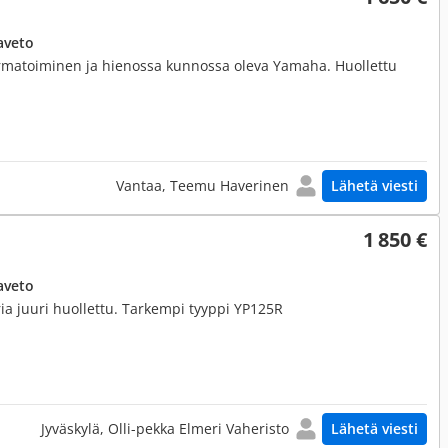
aveto
rmatoiminen ja hienossa kunnossa oleva Yamaha. Huollettu
Vantaa, Teemu Haverinen
Lähetä viesti
1 850 €
aveto
a juuri huollettu. Tarkempi tyyppi YP125R
Jyväskylä, Olli-pekka Elmeri Vaheristo
Lähetä viesti