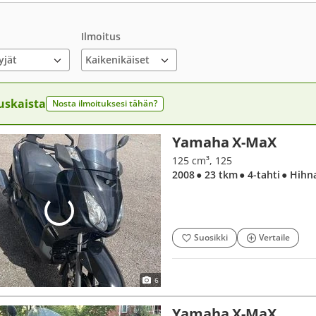
Ilmoitus
yjät
uskaista
Nosta ilmoituksesi tähän?
Yamaha X-MaX
125 cm³, 125
2008
● 23 tkm
● 4-tahti
● Hihn
Suosikki
Vertaile
6
Yamaha X-MaX