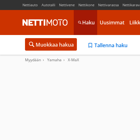
Nettiauto
Autotalli
Nettivene
Nettikone
Nettivaraosa
Nettikarav
Haku
Uusimmat
Liik
Muokkaa hakua
Tallenna haku
Myydään
Yamaha
X-MaX