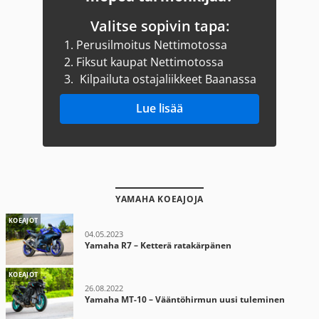
Valitse sopivin tapa:
1.
Perusilmoitus Nettimotossa
2.
Fiksut kaupat Nettimotossa
3.
Kilpailuta ostajaliikkeet Baanassa
Lue lisää
YAMAHA KOEAJOJA
KOEAJOT
04.05.2023
Yamaha R7 – Ketterä ratakärpänen
KOEAJOT
26.08.2022
Yamaha MT-10 – Vääntöhirmun uusi tuleminen