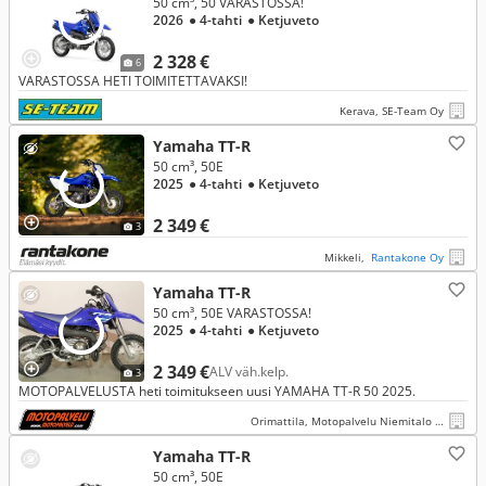
50 cm³, 50 VARASTOSSA!
2026
● 4-tahti
● Ketjuveto
2 328 €
6
VARASTOSSA HETI TOIMITETTAVAKSI!
Kerava, SE-Team Oy
Yamaha TT-R
50 cm³, 50E
2025
● 4-tahti
● Ketjuveto
2 349 €
3
Mikkeli,
Rantakone Oy
Yamaha TT-R
50 cm³, 50E VARASTOSSA!
2025
● 4-tahti
● Ketjuveto
2 349 €
ALV väh.kelp.
3
MOTOPALVELUSTA heti toimitukseen uusi YAMAHA TT-R 50 2025.
Orimattila, Motopalvelu Niemitalo Oy
Yamaha TT-R
50 cm³, 50E