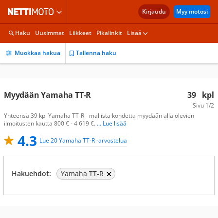
Kirjaudu
Myy motosi
Haku
Uusimmat
Liikkeet
Pikalinkit
Lisää
Muokkaa hakua
Tallenna haku
Myydään Yamaha TT-R
39
kpl
Sivu
1/2
Yhteensä 39 kpl Yamaha TT-R - mallista kohdetta myydään alla olevien
ilmoitusten kautta 800 € - 4 619 €.
... Lue lisää
4.3
Lue 20 Yamaha TT-R -arvostelua
Hakuehdot:
Yamaha TT-R