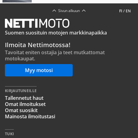
Sivun alkuun
FI
/
EN
Suomen suosituin motojen markkinapaikka
Ilmoita Nettimotossa!
Tavoitat eniten ostajia ja teet mutkattomat
motokaupat.
Myy motosi
KIRJAUTUNEILLE
Tallennetut haut
Omat ilmoitukset
Omat suosikit
Mainosta ilmoitustasi
TUKI