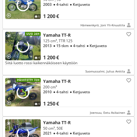
2003
● 4-tahti
● Ketjuveto
1 200 €
6
Hämeenkyrö, Joni Yli-Knuuttila
UUSI 24H
Yamaha TT-R
125 cm³, TTR 125
2013
● 15 tkm
● 4-tahti
● Ketjuveto
1 200 €
4
Siitä luotto rossi kaikennäköiseen käyttöön
Suomussalmi, Julius Anttila
PÄIVITETTY 72H
Yamaha TT-R
200 cm³
2010
● 4-tahti
● Ketjuveto
1 250 €
4
Joensuu, Eetu Asikainen
Yamaha TT-R
50 cm³, 50E
2021
● 4-tahti
● Ketjuveto