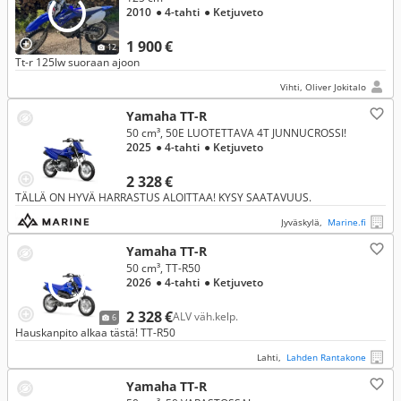
2010
● 4-tahti
● Ketjuveto
1 900 €
12
Tt-r 125lw suoraan ajoon
Vihti, Oliver Jokitalo
Yamaha TT-R
50 cm³, 50E LUOTETTAVA 4T JUNNUCROSSI!
2025
● 4-tahti
● Ketjuveto
2 328 €
TÄLLÄ ON HYVÄ HARRASTUS ALOITTAA! KYSY SAATAVUUS.
Jyväskylä,
Marine.fi
Yamaha TT-R
50 cm³, TT-R50
2026
● 4-tahti
● Ketjuveto
2 328 €
ALV väh.kelp.
6
Hauskanpito alkaa tästä! TT-R50
Lahti,
Lahden Rantakone
Yamaha TT-R