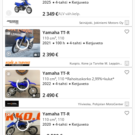
2025
● 4-tahti
● Ketjuveto
2 349 €
ALV väh.kelp.
Seinäjoki, Jokiniemi Motors Oy
Yamaha TT-R
110 cm³, 110
2021
● 100 h
● 4-tahti
● Ketjuveto
2 390 €
5
Kuopio, Kone ja Tarvike M. Leppänen Oy
Yamaha TT-R
110 cm³, 110 *Rahoituskorko 2,99%+kulut*
2022
● 4-tahti
● Ketjuveto
2 490 €
12
Ylivieska, Pohjolan MotoCenter
Yamaha TT-R
110 cm³, 110
2020
● 4-tahti
● Ketjuveto