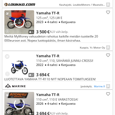
Kauhajoki, LoukkoMotors / Maatalous Kauhajoki
Yamaha TT-R
125 cm³, 125 LW E
2023
● 4-tahti
● Ketjuveto
3 500 €
ALV väh.kelp.
6
Meiltä MyMoney vakuudeton rahoitus kaikille meidän tuotteille 20
000euroon asti. Nopea luottopäätös, ilman käsirahaa.
Kuopio, Yc Motor Oy
Yamaha TT-R
110 cm³, 110, SÄHÄKKÄ JUNNU-CROSSI!
2022
● 4-tahti
● Ketjuveto
3 694 €
2
LUOTETTAVA YAMAHA TT-R110 NYT NOPEAAN TOIMITUKSEEN!
Jyväskylä,
Marine.fi
Yamaha TT-R
110 cm³, 110 E VARASTOSSA!
2026
● 4-tahti
● Ketjuveto
3 694 €
ALV väh.kelp.
4