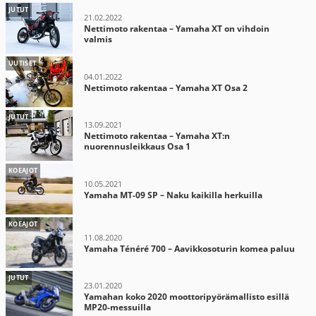
JUTUT
21.02.2022
Nettimoto rakentaa – Yamaha XT on vihdoin
valmis
UUTISET
04.01.2022
Nettimoto rakentaa – Yamaha XT Osa 2
JUTUT
13.09.2021
Nettimoto rakentaa – Yamaha XT:n
nuorennusleikkaus Osa 1
KOEAJOT
10.05.2021
Yamaha MT-09 SP – Naku kaikilla herkuilla
KOEAJOT
11.08.2020
Yamaha Ténéré 700 – Aavikkosoturin komea paluu
JUTUT
23.01.2020
Yamahan koko 2020 moottoripyörämallisto esillä
MP20-messuilla