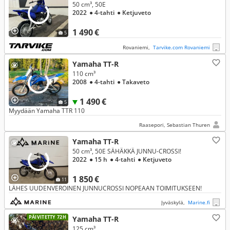
50 cm³, 50E
2022
● 4-tahti
● Ketjuveto
1 490 €
5
Rovaniemi,
Tarvike.com Rovaniemi
Yamaha TT-R
110 cm³
2008
● 4-tahti
● Takaveto
1 490 €
5
Myydään Yamaha TTR 110
Raasepori, Sebastian Thuren
Yamaha TT-R
50 cm³, 50E SÄHÄKKÄ JUNNU-CROSSI!
2022
● 15 h
● 4-tahti
● Ketjuveto
1 850 €
11
LÄHES UUDENVEROINEN JUNNUCROSSI NOPEAAN TOIMITUKSEEN!
Jyväskylä,
Marine.fi
PÄIVITETTY 72H
Yamaha TT-R
125 cm³