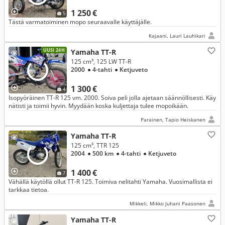
1 250 €
5
Tästä varmatoiminen mopo seuraavalle käyttäjälle.
Kajaani, Lauri Lauhikari
UUSI 24H
Yamaha TT-R
125 cm³, 125 LW TT-R
2000
● 4-tahti
● Ketjuveto
1 300 €
4
Isopyöräinen TT-R 125 vm. 2000. Soiva peli jolla ajetaan säännöllisesti. Käy
nätisti ja toimii hyvin. Myydään koska kuljettaja tulee mopoikään.
Parainen, Tapio Heiskanen
Yamaha TT-R
125 cm³, TTR 125
2004
● 500 km
● 4-tahti
● Ketjuveto
1 400 €
7
Vähällä käytöllä ollut TT-R 125. Toimiva nelitahti Yamaha. Vuosimallista ei
tarkkaa tietoa.
Mikkeli, Mikko Juhani Paasonen
Yamaha TT-R