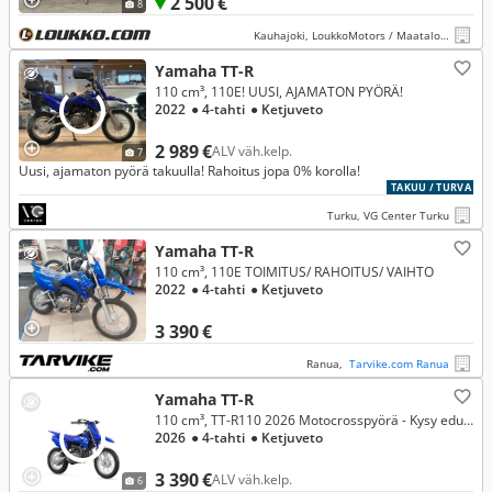
2 500 €
8
Kauhajoki, LoukkoMotors / Maatalous Kauhajoki
Yamaha TT-R
110 cm³, 110E! UUSI, AJAMATON PYÖRÄ!
2022
● 4-tahti
● Ketjuveto
2 989 €
ALV väh.kelp.
7
Uusi, ajamaton pyörä takuulla! Rahoitus jopa 0% korolla!
TAKUU / TURVA
Turku, VG Center Turku
Yamaha TT-R
110 cm³, 110E TOIMITUS/ RAHOITUS/ VAIHTO
2022
● 4-tahti
● Ketjuveto
3 390 €
Ranua,
Tarvike.com Ranua
Yamaha TT-R
110 cm³, TT-R110 2026 Motocrosspyörä - Kysy edulliset rahoitukset!
2026
● 4-tahti
● Ketjuveto
3 390 €
ALV väh.kelp.
6