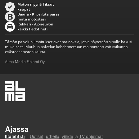
Moton myynti Fiksut
kaupat
Baana - Kilpailuta paras
hinta motostasi
Rekkari - Ajoneuvon
kaikki tiedot heti
Tämän palvelun ilmoitukset ovat mainoksia, jotka näytetään sinulle hakusi
mukaisesti. Muuhun palvelun kohdennettuun mainontaan voit vaikuttaa
evästeasetusten kautta.
Alma Media Finland Oy