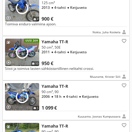
125 cm³
2013
● 4-tahti
● Ketjuveto
900 €
3
Toimiva enduro valmiina ajoon.
Nokia, Juha Koskela
UUSI 24H
Yamaha TT-R
50 cm³, 50E
2011
● 4-tahti
● Ketjuveto
950 €
10
Siisti ja toimiva lasten sähköstartillinen nelitahti crossi.
Muurame, Krister Siili
Yamaha TT-R
90 cm³, 90
2006
● 18 h
● 4-tahti
● Ketjuveto
1 099 €
5
Kuusamo, Joonas Kumpuvaara
Yamaha TT-R
90 cm³, 90