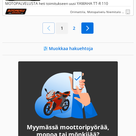
MOTOPALVELUSTA heti toimitukseen uusi YAMAHA TT-R 110
Orimattila, Motopalvelu Niemitalo Oy
1
2
Muokkaa hakuehtoja
Myymässä moottoripyörää,
mopoa tai mönkijää?