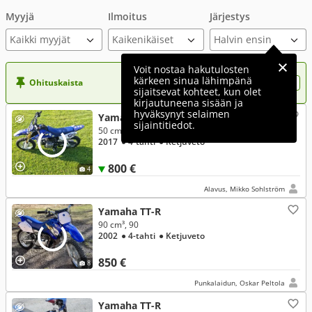
Myyjä
Ilmoitus
Järjestys
Kaikki myyjät
Voit nostaa hakutulosten
kärkeen sinua lähimpänä
Ohituskaista
Nosta ilmoituksesi tähän?
sijaitsevat kohteet, kun olet
kirjautuneena sisään ja
hyväksynyt selaimen
Yamaha TT-R
sijaintitiedot.
50 cm³, 50
2017
● 4-tahti
● Ketjuveto
800 €
4
Alavus, Mikko Sohlström
Yamaha TT-R
90 cm³, 90
2002
● 4-tahti
● Ketjuveto
850 €
8
Punkalaidun, Oskar Peltola
Yamaha TT-R