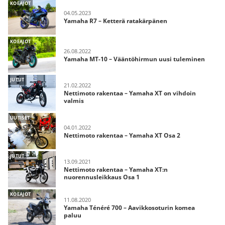
KOEAJOT
04.05.2023
Yamaha R7 – Ketterä ratakärpänen
KOEAJOT
26.08.2022
Yamaha MT-10 – Vääntöhirmun uusi tuleminen
JUTUT
21.02.2022
Nettimoto rakentaa – Yamaha XT on vihdoin
valmis
UUTISET
04.01.2022
Nettimoto rakentaa – Yamaha XT Osa 2
JUTUT
13.09.2021
Nettimoto rakentaa – Yamaha XT:n
nuorennusleikkaus Osa 1
KOEAJOT
11.08.2020
Yamaha Ténéré 700 – Aavikkosoturin komea
paluu