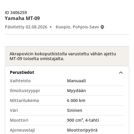
ID 3406259
Yamaha MT-09
Päivitetty 02.08.2026
Kuopio, Pohjois-Savo
Akrapovicin kokoputkistolla varusteltu vähän ajettu
MT-09 toiselta omistajalta.
Perustiedot
Vaihteisto
Manuaali
Ilmoitustyyppi
Myydään
Mittarilukema
6 000 km
Väri
Sininen
Moottori
900 cm³, 4-tahti
Ajoneuvolaji
Moottoripyörä