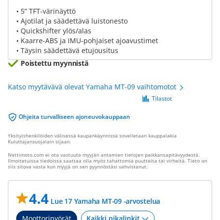
• 5” TFT-värinäyttö
• Ajotilat ja säädettävä luistonesto
• Quickshifter ylös/alas
• Kaarre-ABS ja IMU-pohjaiset ajoavustimet
• Täysin säädettävä etujousitus
Poistettu myynnistä
Katso myytävävä olevat Yamaha MT-09 vaihtomotot
Tilastot
Ohjeita turvalliseen ajoneuvokauppaan
Yksityishenkilöiden välisessä kaupankäynnissä sovelletaan kauppalakia
Kuluttajansuojalain sijaan.
Nettimoto.com ei ota vastuuta myyjän antamien tietojen paikkansapitävyydestä.
Ilmoitetuissa tiedoissa saattaa olla myös tahattomia puutteita tai virheitä. Tieto on
siis sitova vasta kun myyjä on sen pyynnöstäsi vahvistanut.
4.4
Lue 17 Yamaha MT-09 -arvostelua
Moottoripyörät