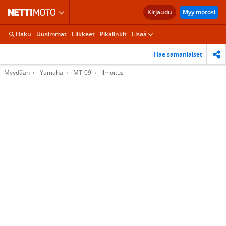
Kirjaudu
Myy motosi
Haku
Uusimmat
Liikkeet
Pikalinkit
Lisää
Hae samanlaiset
Myydään
Yamaha
MT-09
Ilmoitus