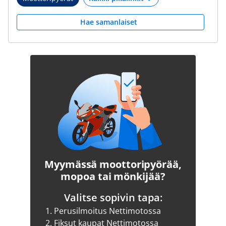
Hae samanlaiset
Myymässä moottoripyörää,
mopoa tai mönkijää?
Valitse sopivin tapa:
1.
Perusilmoitus Nettimotossa
2.
Fiksut kaupat Nettimotossa