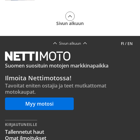
Sivun alkuun
Sivun alkuun
FI
/
EN
Suomen suosituin motojen markkinapaikka
Ilmoita Nettimotossa!
Tavoitat eniten ostajia ja teet mutkattomat
motokaupat.
Myy motosi
KIRJAUTUNEILLE
Tallennetut haut
Omat ilmoitukset