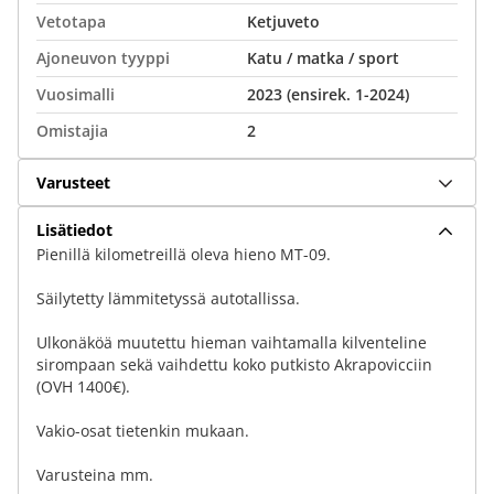
Vetotapa
Ketjuveto
Ajoneuvon tyyppi
Katu / matka / sport
Vuosimalli
2023 (ensirek. 1-2024)
Omistajia
2
Varusteet
Lisätiedot
Pienillä kilometreillä oleva hieno MT-09.
Säilytetty lämmitetyssä autotallissa.
Ulkonäköä muutettu hieman vaihtamalla kilventeline
sirompaan sekä vaihdettu koko putkisto Akrapovicciin
(OVH 1400€).
Vakio-osat tietenkin mukaan.
Varusteina mm.