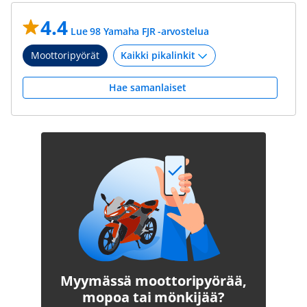
4.4
Lue 98 Yamaha FJR -arvostelua
Moottoripyörät
Hae samanlaiset
Myymässä moottoripyörää,
mopoa tai mönkijää?