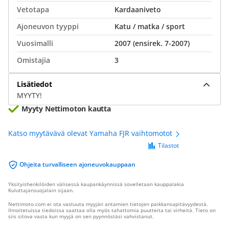
Vetotapa
Kardaaniveto
Ajoneuvon tyyppi
Katu / matka / sport
Vuosimalli
2007 (ensirek. 7-2007)
Omistajia
3
Lisätiedot
MYYTY!
Myyty Nettimoton kautta
Katso myytävävä olevat Yamaha FJR vaihtomotot
Tilastot
Ohjeita turvalliseen ajoneuvokauppaan
Yksityishenkilöiden välisessä kaupankäynnissä sovelletaan kauppalakia
Kuluttajansuojalain sijaan.
Nettimoto.com ei ota vastuuta myyjän antamien tietojen paikkansapitävyydestä.
Ilmoitetuissa tiedoissa saattaa olla myös tahattomia puutteita tai virheitä. Tieto on
siis sitova vasta kun myyjä on sen pyynnöstäsi vahvistanut.