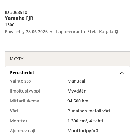
ID 3368510
Yamaha FJR
1300
Päivitetty 28.06.2026
Lappeenranta, Etelä-Karjala
MYYTY!!
Perustiedot
Vaihteisto
Manuaali
Ilmoitustyyppi
Myydään
Mittarilukema
94 500 km
Väri
Punainen metalliväri
Moottori
1 300 cm³, 4-tahti
Ajoneuvolaji
Moottoripyörä