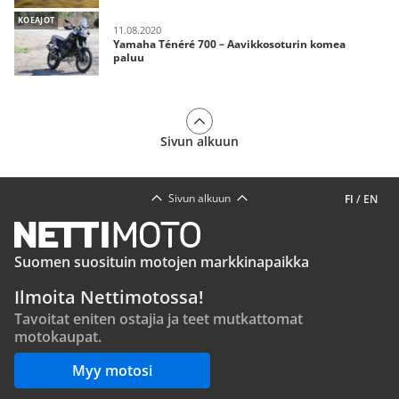
KOEAJOT
11.08.2020
Yamaha Ténéré 700 – Aavikkosoturin komea
paluu
Sivun alkuun
Sivun alkuun
FI
/
EN
Suomen suosituin motojen markkinapaikka
Ilmoita Nettimotossa!
Tavoitat eniten ostajia ja teet mutkattomat
motokaupat.
Myy motosi