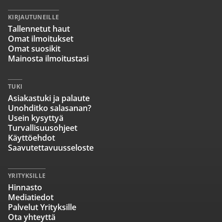
KIRJAUTUNEILLE
Tallennetut haut
Omat ilmoitukset
Omat suosikit
Mainosta ilmoitustasi
TUKI
Asiakastuki ja palaute
Unohditko salasanan?
Usein kysyttyä
Turvallisuusohjeet
Käyttöehdot
Saavutettavuusseloste
YRITYKSILLE
Hinnasto
Mediatiedot
Palvelut Yrityksille
Ota yhteyttä