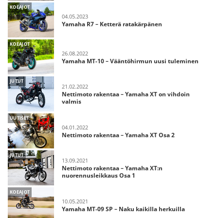
KOEAJOT
04.05.2023
Yamaha R7 – Ketterä ratakärpänen
KOEAJOT
26.08.2022
Yamaha MT-10 – Vääntöhirmun uusi tuleminen
JUTUT
21.02.2022
Nettimoto rakentaa – Yamaha XT on vihdoin
valmis
UUTISET
04.01.2022
Nettimoto rakentaa – Yamaha XT Osa 2
JUTUT
13.09.2021
Nettimoto rakentaa – Yamaha XT:n
nuorennusleikkaus Osa 1
KOEAJOT
10.05.2021
Yamaha MT-09 SP – Naku kaikilla herkuilla