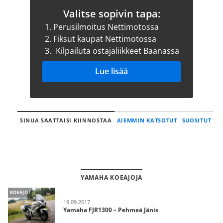
Valitse sopivin tapa:
1.
Perusilmoitus Nettimotossa
2.
Fiksut kaupat Nettimotossa
3.
Kilpailuta ostajaliikkeet Baanassa
Lue lisää
SINUA SAATTAISI KIINNOSTAA
AIEMMIN KATSOTUT
SUOSITUT
YAMAHA KOEAJOJA
KOEAJOT
19.09.2017
Yamaha FJR1300 – Pehmeä Jänis