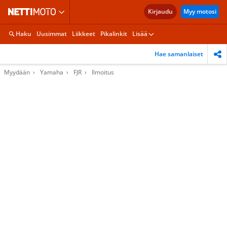
Kirjaudu
Myy motosi
Haku
Uusimmat
Liikkeet
Pikalinkit
Lisää
Hae samanlaiset
Myydään
Yamaha
FJR
Ilmoitus