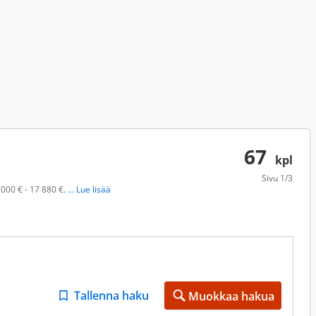
67
kpl
Sivu
1/3
 000 € - 17 880 €.
... Lue lisää
Tallenna haku
Muokkaa hakua