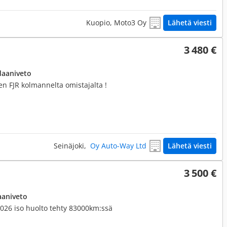
Kuopio, Moto3 Oy
Lähetä viesti
3 480 €
daaniveto
en FJR kolmannelta omistajalta !
Seinäjoki,
Oy Auto-Way Ltd
Lähetä viesti
3 500 €
aaniveto
2026 iso huolto tehty 83000km:ssä