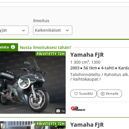
Ilmoitus
yjät
aista
Nosta ilmoituksesi tähän?
Yamaha FJR
PÄIVITETTY 72H
1 300 cm³, 1300
2003
● 56 tkm
● 4-tahti
● Kard
Talvihinnoiteltu / Rahoitus alk
/ Vaihtokaupat /
Suosikki
Vertaile
16
Yamaha FJR
PÄIVITETTY 72H