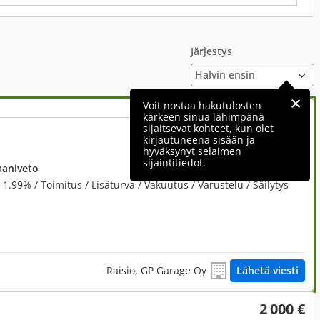
Järjestys
Voit nostaa hakutulosten
kärkeen sinua lähimpänä
sijaitsevat kohteet, kun olet
4 980 €
kirjautuneena sisään ja
hyväksynyt selaimen
sijaintitiedot.
aaniveto
. 1.99% / Toimitus / Lisäturva / Vakuutus / Varustelu / Säilytys
Raisio, GP Garage Oy
Lähetä viesti
2 000 €