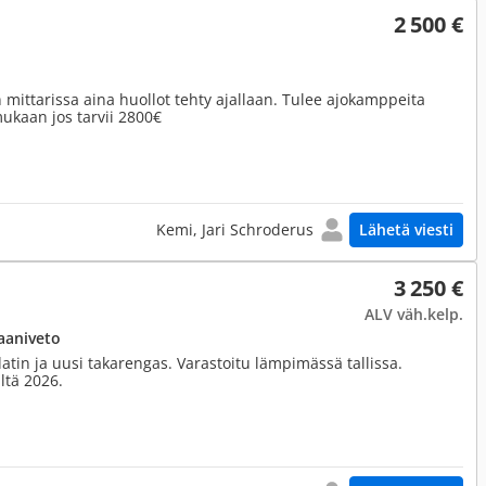
2 500 €
n mittarissa aina huollot tehty ajallaan. Tulee ajokamppeita
ukaan jos tarvii 2800€
Kemi, Jari Schroderus
Lähetä viesti
3 250 €
ALV väh.kelp.
aaniveto
odatin ja uusi takarengas. Varastoitu lämpimässä tallissa.
ltä 2026.