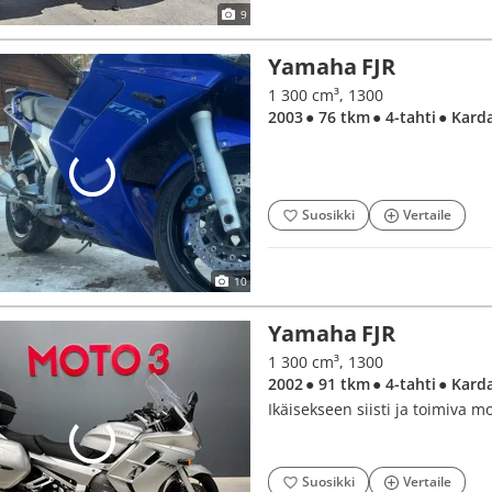
9
Yamaha FJR
1 300 cm³, 1300
2003
● 76 tkm
● 4-tahti
● Kard
Suosikki
Vertaile
10
Yamaha FJR
1 300 cm³, 1300
2002
● 91 tkm
● 4-tahti
● Kard
Ikäisekseen siisti ja toimiva m
Suosikki
Vertaile