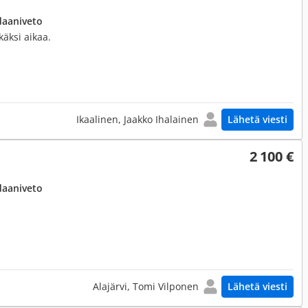
daaniveto
äksi aikaa.
Ikaalinen, Jaakko Ihalainen
Lähetä viesti
2 100 €
daaniveto
Alajärvi, Tomi Vilponen
Lähetä viesti