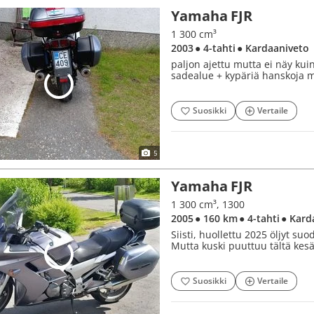
Yamaha FJR
1 300 cm³
2003
● 4-tahti
● Kardaaniveto
paljon ajettu mutta ei näy kui
sadealue + kypäriä hanskoja m
Suosikki
Vertaile
5
Yamaha FJR
1 300 cm³, 1300
2005
● 160 km
● 4-tahti
● Kard
Siisti, huollettu 2025 öljyt su
Mutta kuski puuttuu tältä kesä
Suosikki
Vertaile