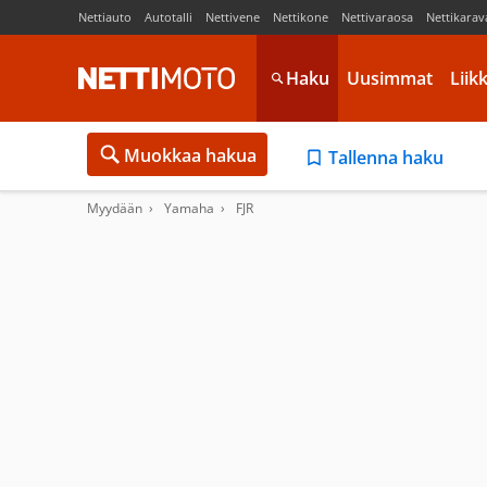
Nettiauto
Autotalli
Nettivene
Nettikone
Nettivaraosa
Nettikarav
Haku
Uusimmat
Liik
Muokkaa hakua
Tallenna haku
Myydään
Yamaha
FJR