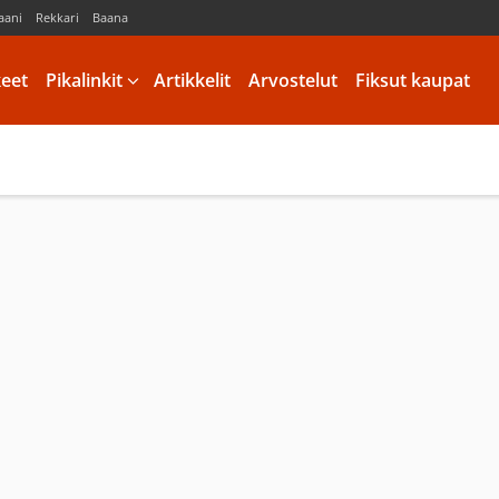
aani
Rekkari
Baana
keet
Pikalinkit
Artikkelit
Arvostelut
Fiksut kaupat