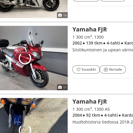
16
Yamaha FJR
1 300 cm³, 1300
2002
● 139 tkm
● 4-tahti
● Kar
Siistikuntoinen ja upean värin
Suosikki
Vertaile
11
Yamaha FJR
1 300 cm³, 1300 AS
2004
● 92 tkm
● 4-tahti
● Kard
Huoltohistoria tiedossa 2018-