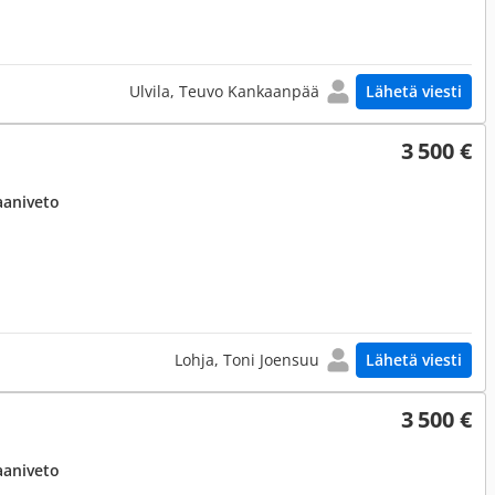
Ulvila, Teuvo Kankaanpää
Lähetä viesti
3 500 €
aaniveto
Lohja, Toni Joensuu
Lähetä viesti
3 500 €
aaniveto