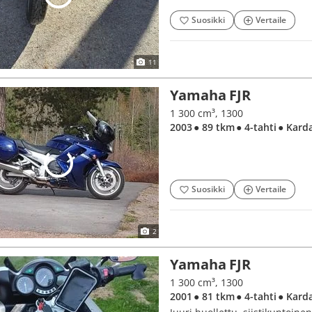
Suosikki
Vertaile
11
Yamaha FJR
1 300 cm³, 1300
2003
● 89 tkm
● 4-tahti
● Kard
Suosikki
Vertaile
2
Yamaha FJR
1 300 cm³, 1300
2001
● 81 tkm
● 4-tahti
● Kard