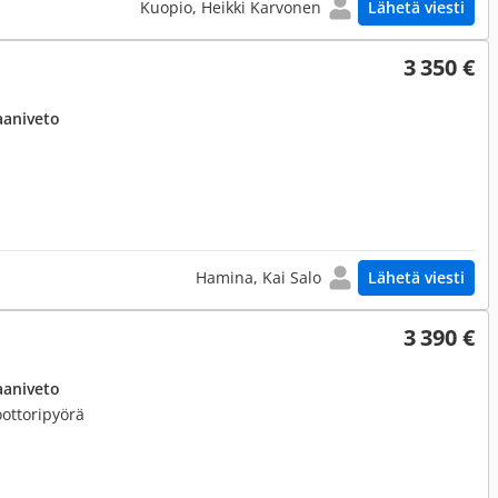
Kuopio, Heikki Karvonen
Lähetä viesti
3 350 €
aaniveto
Hamina, Kai Salo
Lähetä viesti
3 390 €
aaniveto
oottoripyörä