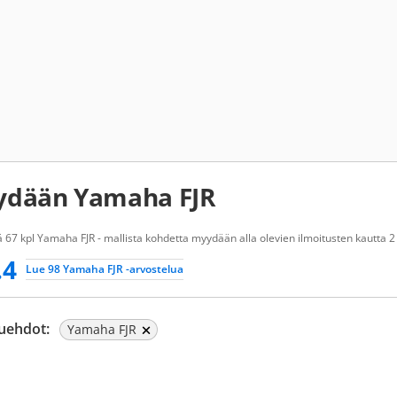
dään Yamaha FJR
 67 kpl Yamaha FJR - mallista kohdetta myydään alla olevien ilmoitusten kautta 2
.4
Lue 98 Yamaha FJR -arvostelua
uehdot:
Yamaha FJR