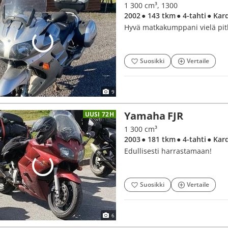
1 300 cm³, 1300
2002
● 143 tkm
● 4-tahti
● Kar
Hyvä matkakumppani vielä pitk
Suosikki
Vertaile
9
Yamaha FJR
UUSI 72H
1 300 cm³
2003
● 181 tkm
● 4-tahti
● Kar
Edullisesti harrastamaan!
Suosikki
Vertaile
6