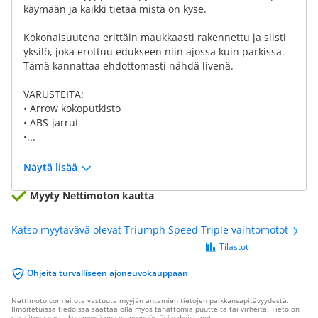
käymään ja kaikki tietää mistä on kyse.
Kokonaisuutena erittäin maukkaasti rakennettu ja siisti
yksilö, joka erottuu edukseen niin ajossa kuin parkissa.
Tämä kannattaa ehdottomasti nähdä livenä.
VARUSTEITA:
• Arrow kokoputkisto
• ABS-jarrut
•...
Näytä lisää
Myyty Nettimoton kautta
Katso myytävävä olevat Triumph Speed Triple vaihtomotot
Tilastot
Ohjeita turvalliseen ajoneuvokauppaan
Nettimoto.com ei ota vastuuta myyjän antamien tietojen paikkansapitävyydestä.
Ilmoitetuissa tiedoissa saattaa olla myös tahattomia puutteita tai virheitä. Tieto on
siis sitova vasta kun myyjä on sen pyynnöstäsi vahvistanut.