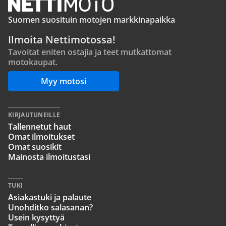
Suomen suosituin motojen markkinapaikka
Ilmoita Nettimotossa!
Tavoitat eniten ostajia ja teet mutkattomat
motokaupat.
Myy motosi
KIRJAUTUNEILLE
Tallennetut haut
Omat ilmoitukset
Omat suosikit
Mainosta ilmoitustasi
TUKI
Asiakastuki ja palaute
Unohditko salasanan?
Usein kysyttyä