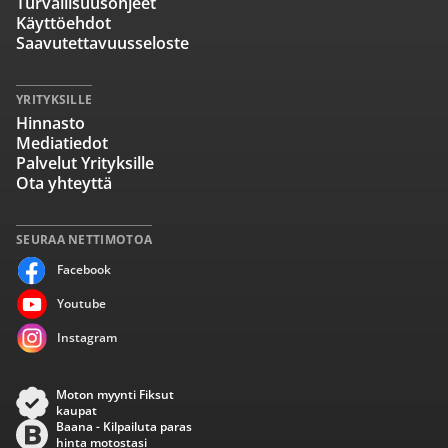
Turvallisuusohjeet
Käyttöehdot
Saavutettavuusseloste
YRITYKSILLE
Hinnasto
Mediatiedot
Palvelut Yrityksille
Ota yhteyttä
SEURAA NETTIMOTOA
Facebook
Youtube
Instagram
Moton myynti Fiksut
kaupat
Baana - Kilpailuta paras
hinta motostasi