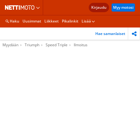
Kirjaudu
Myy motosi
Haku
Uusimmat
Liikkeet
Pikalinkit
Lisää
Hae samanlaiset
Myydään
Triumph
Speed Triple
Ilmoitus