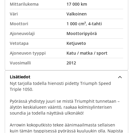
Mittarilukema
17 000 km
Väri
Valkoinen
Moottori
1 000 cm³, 4-tahti
Ajoneuvolaji
Moottoripyörä
Vetotapa
Ketjuveto
Ajoneuvon tyyppi
Katu / matka / sport
Vuosimalli
2012
Lisätiedot
Nyt tarjolla todella hienosti pidetty Triumph Speed
Triple 1050.
Pyörässä yhdistyy juuri se mistä Triumphit tunnetaan –
älytön keskialueen vääntö, raakaa kolmisylinterisen
soundia ja todella näyttävä ulkonäkö!
Arrowin kokoputkisto tekee äänimaailmasta sellaisen
kuin tämän tyyppisessä pyörässä kuuluukin olla. Napista