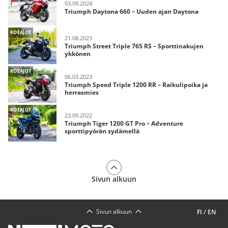
03.09.2024
Triumph Daytona 660 – Uuden ajan Daytona
KOEAJOT
21.08.2023
Triumph Street Triple 765 RS – Sporttinakujen
ykkönen
KOEAJOT
06.03.2023
Triumph Speed Triple 1200 RR – Raikulipoika ja
herrasmies
KOEAJOT
23.09.2022
Triumph Tiger 1200 GT Pro – Adventure
sporttipyörän sydämellä
Sivun alkuun
Sivun alkuun
FI
/
EN