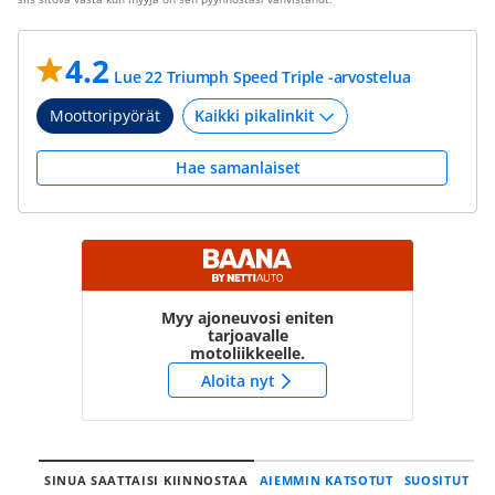
4.2
Lue 22 Triumph Speed Triple -arvostelua
Moottoripyörät
Hae samanlaiset
Myy ajoneuvosi eniten
tarjoavalle
motoliikkeelle.
Aloita nyt
SINUA SAATTAISI KIINNOSTAA
AIEMMIN KATSOTUT
SUOSITUT