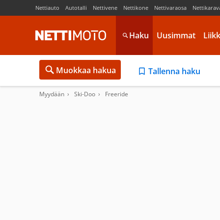
Nettiauto
Autotalli
Nettivene
Nettikone
Nettivaraosa
Nettikarav
Haku
Uusimmat
Liik
Muokkaa hakua
Tallenna haku
Myydään
Ski-Doo
Freeride