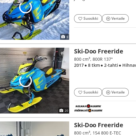
Suosikki
Vertaile
5
Ski-Doo Freeride
800 cm³, 800R 137"
2017
● 8 tkm
● 2-tahti
● Hihna
Suosikki
Vertaile
20
Ski-Doo Freeride
800 cm³, 154 800 E-TEC