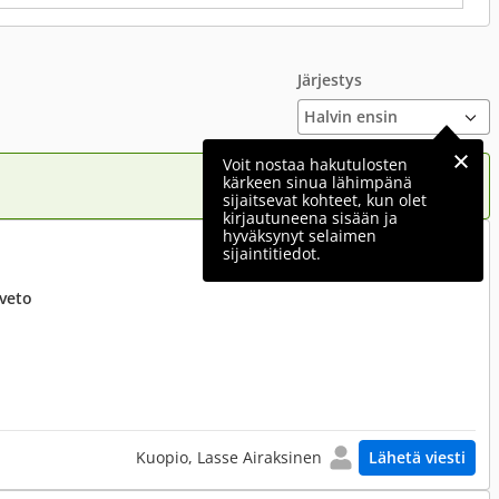
Järjestys
Voit nostaa hakutulosten
kärkeen sinua lähimpänä
sijaitsevat kohteet, kun olet
kirjautuneena sisään ja
hyväksynyt selaimen
2 950 €
sijaintitiedot.
uveto
Kuopio, Lasse Airaksinen
Lähetä viesti