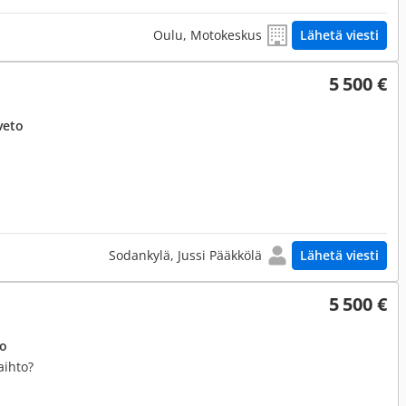
Oulu, Motokeskus
Lähetä viesti
5 500 €
veto
Sodankylä, Jussi Pääkkölä
Lähetä viesti
5 500 €
to
aihto?