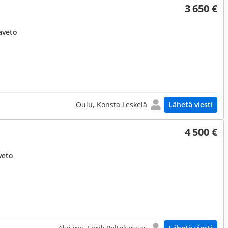
3 650 €
aveto
Oulu, Konsta Leskelä
Lähetä viesti
4 500 €
veto