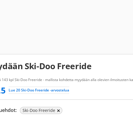
dään Ski-Doo Freeride
 143 kpl Ski-Doo Freeride - mallista kohdetta myydään alla olevien ilmoitusten ka
.5
Lue 20 Ski-Doo Freeride -arvostelua
uehdot:
Ski-Doo Freeride