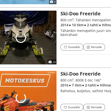
5
Ski-Doo Freeride
2014
● 10 tkm
● 2-tahti
● Hihn
Tähänkin menopeliin juuri sinu
käsirahaa!
Suosikki
Vertaile
18
Ski-Doo Freeride
800 cm³, 800R E-tec 146"
2016
● 7 tkm
● 2-tahti
● Hihna
Rahoitus, kuljetus, vaihto! Hui
Suosikki
Vertaile