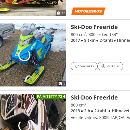
16
Ski-Doo Freeride
800 cm³, 800r e-tec 154"
2017
● 9 tkm
● 2-tahti
● Hihna
Suosikki
Vertaile
5
Ski-Doo Freeride
PÄIVITETTY 72H
800 cm³
2013
● 2 h
● 2-tahti
● Hihnave
Vesille valmis. 800R TARJOA! V