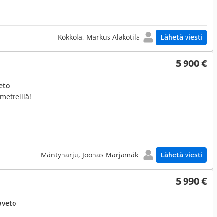
Kokkola, Markus Alakotila
Lähetä viesti
5 900 €
eto
ometreillä!
Mäntyharju, Joonas Marjamäki
Lähetä viesti
5 990 €
aveto