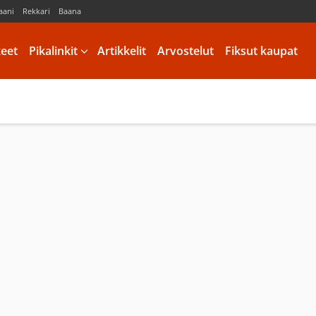
aani
Rekkari
Baana
keet
Pikalinkit
Artikkelit
Arvostelut
Fiksut kaupat