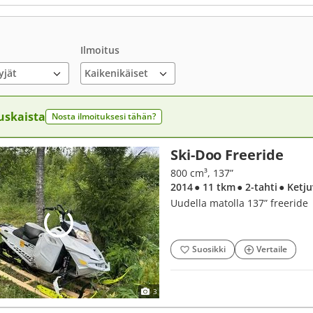
Ilmoitus
yjät
uskaista
Nosta ilmoituksesi tähän?
Ski-Doo Freeride
800 cm³, 137”
2014
● 11 tkm
● 2-tahti
● Ketj
Uudella matolla 137” freeride
Suosikki
Vertaile
3