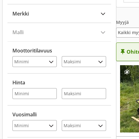
Merkki
Myyjä
Malli
Kaikki my
Moottoritilavuus
Ohit
Hinta
Vuosimalli