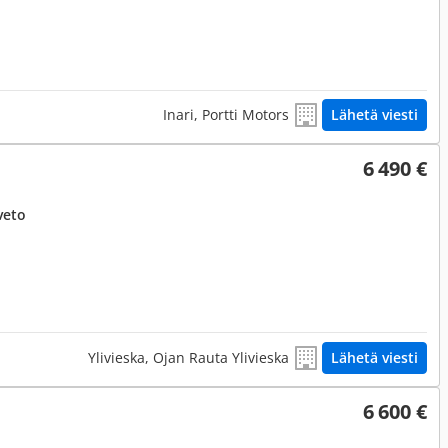
Inari, Portti Motors
Lähetä viesti
6 490 €
veto
Ylivieska, Ojan Rauta Ylivieska
Lähetä viesti
6 600 €