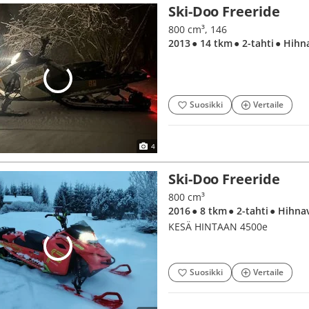
Ski-Doo Freeride
800 cm³, 146
2013
● 14 tkm
● 2-tahti
● Hihn
Suosikki
Vertaile
4
Ski-Doo Freeride
800 cm³
2016
● 8 tkm
● 2-tahti
● Hihna
KESÄ HINTAAN 4500e
Suosikki
Vertaile