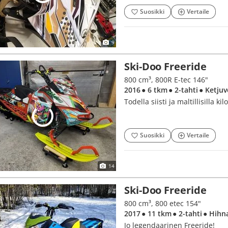
Suosikki
Vertaile
9
Ski-Doo Freeride
800 cm³, 800R E-tec 146"
2016
● 6 tkm
● 2-tahti
● Ketjuv
Todella siisti ja maltillisilla kil
Suosikki
Vertaile
14
Ski-Doo Freeride
800 cm³, 800 etec 154"
2017
● 11 tkm
● 2-tahti
● Hihn
Jo legendaarinen Freeride!