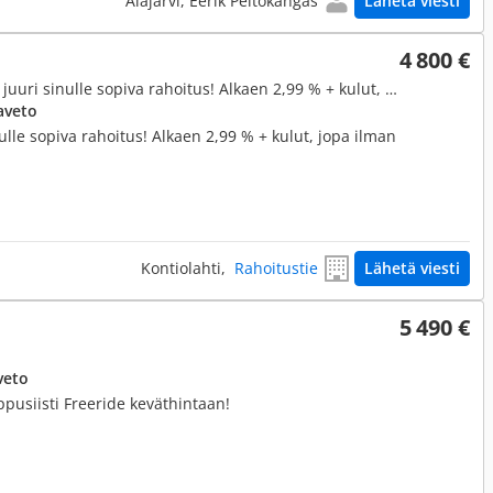
Alajärvi, Eerik Peltokangas
Lähetä viesti
4 800 €
800 cm³, Tähänkin menope­liin juuri sinulle sopiva rahoitus! Alkaen 2,99 % + kulut, jopa ilman käsirahaa!
aveto
lle sopiva rahoitus! Alkaen 2,99 % + kulut, jopa ilman
Kontiolahti,
Rahoitustie
Lähetä viesti
5 490 €
veto
ppusiisti Freeride keväthintaan!