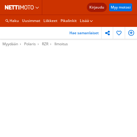
Kirjaudu
Myy motosi
Haku
Uusimmat
Liikkeet
Pikalinkit
Lisää
Hae samanlaiset
Myydään
Polaris
RZR
Ilmoitus