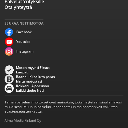
Palvelut Yrityksille
Ota yhteyttä
SEURAA NETTIMOTOA
Facebook
Youtube
Instagram
Moton myynti Fiksut
kaupat
Baana - Kilpailuta paras
hinta motostasi
Rekkari - Ajoneuvon
kaikki tiedot heti
Tämän palvelun ilmoitukset ovat mainoksia, jotka näytetään sinulle hakusi
mukaisesti. Muuhun palvelun kohdennettuun mainontaan voit vaikuttaa
evästeasetusten kautta.
Alma Media Finland Oy