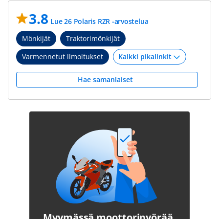
3.8
Lue 26 Polaris RZR -arvostelua
Mönkijät
Traktorimönkijät
Varmennetut ilmoitukset
Hae samanlaiset
Myymässä moottoripyörää,