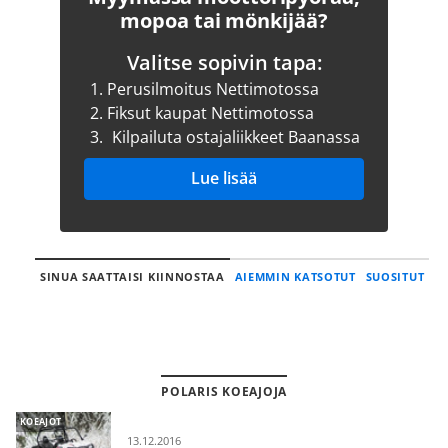
mopoa tai mönkijää?
Valitse sopivin tapa:
1.
Perusilmoitus Nettimotossa
2.
Fiksut kaupat Nettimotossa
3.
Kilpailuta ostajaliikkeet Baanassa
Lue lisää
SINUA SAATTAISI KIINNOSTAA
AIEMMIN KATSOTUT
SUOSITUT
POLARIS KOEAJOJA
KOEAJOT
13.12.2016