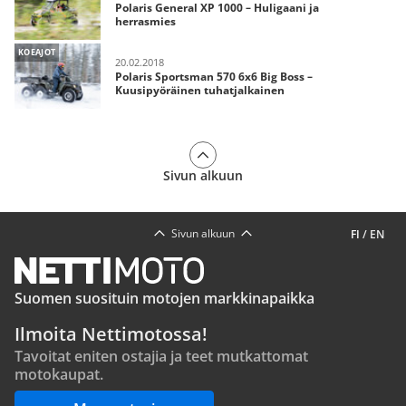
Polaris General XP 1000 – Huligaani ja
herrasmies
KOEAJOT
20.02.2018
Polaris Sportsman 570 6x6 Big Boss –
Kuusipyöräinen tuhatjalkainen
Sivun alkuun
Sivun alkuun
FI
/
EN
Suomen suosituin motojen markkinapaikka
Ilmoita Nettimotossa!
Tavoitat eniten ostajia ja teet mutkattomat
motokaupat.