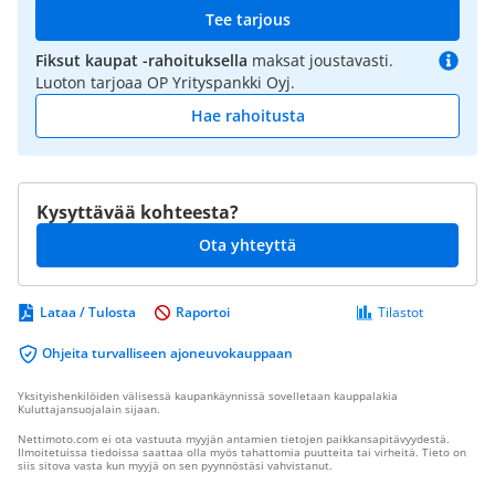
Tee tarjous
Fiksut kaupat -rahoituksella
maksat joustavasti.
Luoton tarjoaa OP Yrityspankki Oyj.
Hae rahoitusta
Kysyttävää kohteesta?
Ota yhteyttä
Lataa / Tulosta
Raportoi
Tilastot
Ohjeita turvalliseen ajoneuvokauppaan
Yksityishenkilöiden välisessä kaupankäynnissä sovelletaan kauppalakia
Kuluttajansuojalain sijaan.
Nettimoto.com ei ota vastuuta myyjän antamien tietojen paikkansapitävyydestä.
Ilmoitetuissa tiedoissa saattaa olla myös tahattomia puutteita tai virheitä. Tieto on
siis sitova vasta kun myyjä on sen pyynnöstäsi vahvistanut.