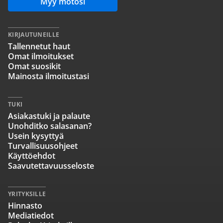
Myy motosi
KIRJAUTUNEILLE
Tallennetut haut
Omat ilmoitukset
Omat suosikit
Mainosta ilmoitustasi
TUKI
Asiakastuki ja palaute
Unohditko salasanan?
Usein kysyttyä
Turvallisuusohjeet
Käyttöehdot
Saavutettavuusseloste
YRITYKSILLE
Hinnasto
Mediatiedot