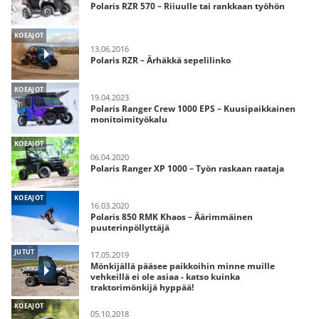
Polaris RZR 570 – Riiuulle tai rankkaan työhön
KOEAJOT
13.06.2016
Polaris RZR – Ärhäkkä sepelilinko
KOEAJOT
19.04.2023
Polaris Ranger Crew 1000 EPS – Kuusipaikkainen
monitoimityökalu
KOEAJOT
06.04.2020
Polaris Ranger XP 1000 – Työn raskaan raataja
KOEAJOT
16.03.2020
Polaris 850 RMK Khaos – Äärimmäinen
puuterinpöllyttäjä
JUTUT
17.05.2019
Mönkijällä pääsee paikkoihin minne muille
vehkeillä ei ole asiaa - katso kuinka
traktorimönkijä hyppää!
KOEAJOT
05.10.2018