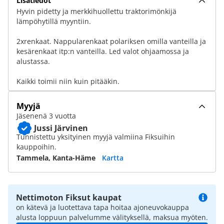
Lisätiedot
Hyvin pidetty ja merkkihuollettu traktorimönkijä
lämpöhytillä myyntiin.
2xrenkaat. Nappularenkaat polariksen omilla vanteilla ja
kesärenkaat itp:n vanteilla. Led valot ohjaamossa ja
alustassa.
Kaikki toimii niin kuin pitääkin.
Myyjä
Jäsenenä 3 vuotta
Jussi Järvinen
Tunnistettu yksityinen myyjä valmiina Fiksuihin
kauppoihin.
Tammela, Kanta-Häme
Kartta
Nettimoton Fiksut kaupat
on kätevä ja luotettava tapa hoitaa ajoneuvokauppa
alusta loppuun palvelumme välityksellä, maksua myöten.