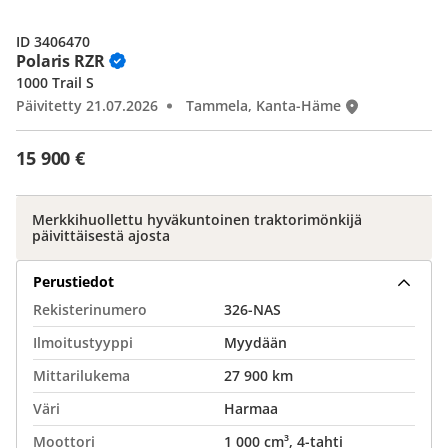
ID 3406470
Polaris RZR
1000 Trail S
Päivitetty 21.07.2026
Tammela, Kanta-Häme
15 900 €
Merkkihuollettu hyväkuntoinen traktorimönkijä
päivittäisestä ajosta
Perustiedot
Rekisterinumero
326-NAS
Ilmoitustyyppi
Myydään
Mittarilukema
27 900 km
Väri
Harmaa
Moottori
1 000 cm³, 4-tahti