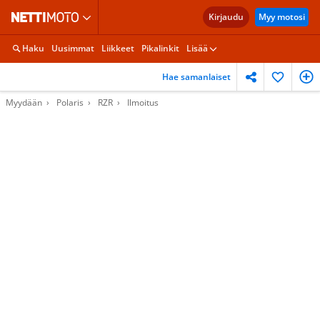
Kirjaudu
Myy motosi
Haku
Uusimmat
Liikkeet
Pikalinkit
Lisää
Hae samanlaiset
Myydään
Polaris
RZR
Ilmoitus