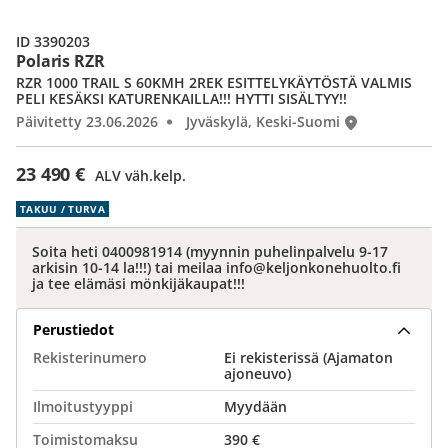
ID 3390203
Polaris RZR
RZR 1000 TRAIL S 60KMH 2REK ESITTELYKÄYTÖSTÄ VALMIS
PELI KESÄKSI KATURENKAILLA!!! HYTTI SISÄLTYY!!
Päivitetty 23.06.2026
Jyväskylä, Keski-Suomi
23 490 €
ALV väh.kelp.
TAKUU / TURVA
Soita heti 0400981914 (myynnin puhelinpalvelu 9-17
arkisin 10-14 la!!!) tai meilaa info@keljonkonehuolto.fi
ja tee elämäsi mönkijäkaupat!!!
Perustiedot
Rekisterinumero
Ei rekisterissä (Ajamaton
ajoneuvo)
Ilmoitustyyppi
Myydään
Toimistomaksu
390 €