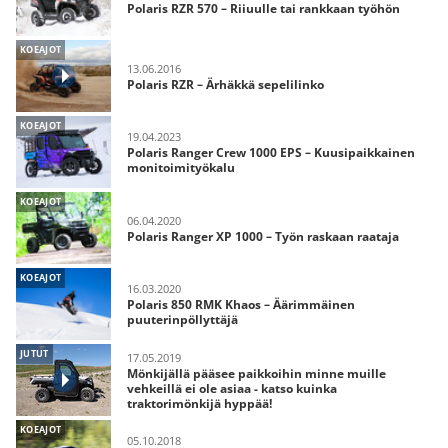
Polaris RZR 570 – Riiuulle tai rankkaan työhön
KOEAJOT
13.06.2016
Polaris RZR – Ärhäkkä sepelilinko
KOEAJOT
19.04.2023
Polaris Ranger Crew 1000 EPS – Kuusipaikkainen
monitoimityökalu
KOEAJOT
06.04.2020
Polaris Ranger XP 1000 – Työn raskaan raataja
KOEAJOT
16.03.2020
Polaris 850 RMK Khaos – Äärimmäinen
puuterinpöllyttäjä
JUTUT
17.05.2019
Mönkijällä pääsee paikkoihin minne muille
vehkeillä ei ole asiaa - katso kuinka
traktorimönkijä hyppää!
KOEAJOT
05.10.2018