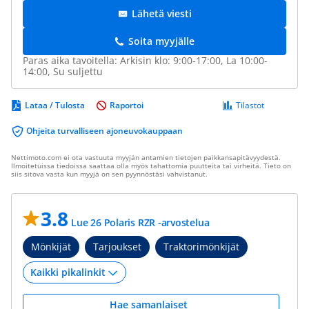
Lähetä viesti
Soita myyjälle
Paras aika tavoitella: Arkisin klo: 9:00-17:00, La 10:00-
14:00, Su suljettu
Lataa / Tulosta
Raportoi
Tilastot
Ohjeita turvalliseen ajoneuvokauppaan
Nettimoto.com ei ota vastuuta myyjän antamien tietojen paikkansapitävyydestä.
Ilmoitetuissa tiedoissa saattaa olla myös tahattomia puutteita tai virheitä. Tieto on
siis sitova vasta kun myyjä on sen pyynnöstäsi vahvistanut.
3.8
Lue 26 Polaris RZR -arvostelua
Mönkijät
Tarjoukset
Traktorimönkijät
Hae samanlaiset