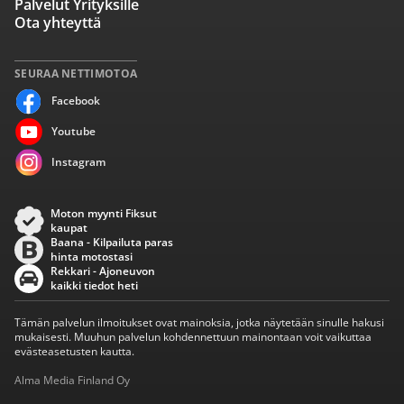
Palvelut Yrityksille
Ota yhteyttä
SEURAA NETTIMOTOA
Facebook
Youtube
Instagram
Moton myynti Fiksut
kaupat
Baana - Kilpailuta paras
hinta motostasi
Rekkari - Ajoneuvon
kaikki tiedot heti
Tämän palvelun ilmoitukset ovat mainoksia, jotka näytetään sinulle hakusi
mukaisesti. Muuhun palvelun kohdennettuun mainontaan voit vaikuttaa
evästeasetusten kautta.
Alma Media Finland Oy