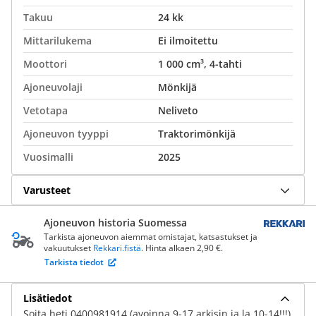
Takuu
24 kk
Mittarilukema
Ei ilmoitettu
Moottori
1 000 cm³, 4-tahti
Ajoneuvolaji
Mönkijä
Vetotapa
Neliveto
Ajoneuvon tyyppi
Traktorimönkijä
Vuosimalli
2025
Varusteet
Ajoneuvon historia Suomessa
Tarkista ajoneuvon aiemmat omistajat, katsastukset ja
vakuutukset
Rekkari.fistä
. Hinta alkaen 2,90 €.
Tarkista tiedot
Lisätiedot
Soita heti 0400981914 (avoinna 9-17 arkisin ja la 10-14!!!)