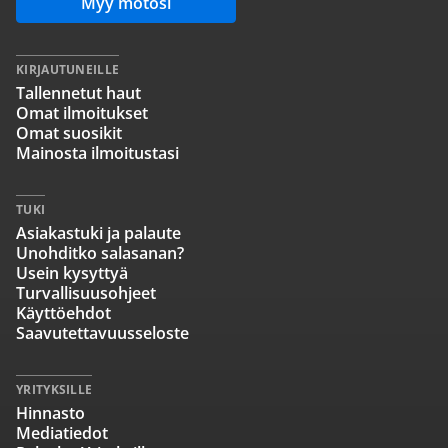
Myy motosi
KIRJAUTUNEILLE
Tallennetut haut
Omat ilmoitukset
Omat suosikit
Mainosta ilmoitustasi
TUKI
Asiakastuki ja palaute
Unohditko salasanan?
Usein kysyttyä
Turvallisuusohjeet
Käyttöehdot
Saavutettavuusseloste
YRITYKSILLE
Hinnasto
Mediatiedot