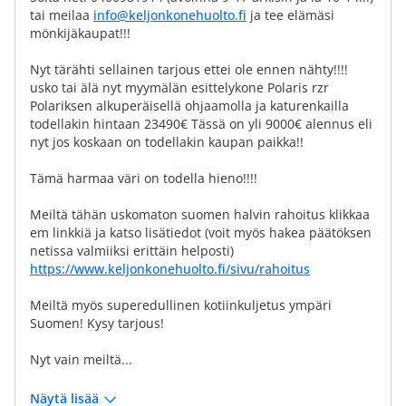
tai meilaa
info@keljonkonehuolto.fi
ja tee elämäsi
mönkijäkaupat!!!
Nyt tärähti sellainen tarjous ettei ole ennen nähty!!!!
usko tai älä nyt myymälän esittelykone Polaris rzr
Polariksen alkuperäisellä ohjaamolla ja katurenkailla
todellakin hintaan 23490€ Tässä on yli 9000€ alennus eli
nyt jos koskaan on todellakin kaupan paikka!!
Tämä harmaa väri on todella hieno!!!!
Meiltä tähän uskomaton suomen halvin rahoitus klikkaa
em linkkiä ja katso lisätiedot (voit myös hakea päätöksen
netissa valmiiksi erittäin helposti)
https://www.keljonkonehuolto.fi/sivu/rahoitus
Meiltä myös superedullinen kotiinkuljetus ympäri
Suomen! Kysy tarjous!
Nyt vain meiltä...
Näytä lisää