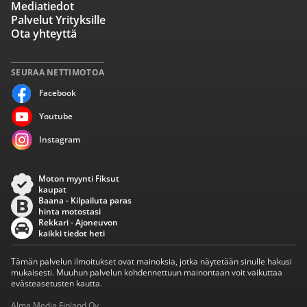
Mediatiedot
Palvelut Yrityksille
Ota yhteyttä
SEURAA NETTIMOTOA
Facebook
Youtube
Instagram
Moton myynti Fiksut
kaupat
Baana - Kilpailuta paras
hinta motostasi
Rekkari - Ajoneuvon
kaikki tiedot heti
Tämän palvelun ilmoitukset ovat mainoksia, jotka näytetään sinulle hakusi
mukaisesti. Muuhun palvelun kohdennettuun mainontaan voit vaikuttaa
evästeasetusten kautta.
Alma Media Finland Oy