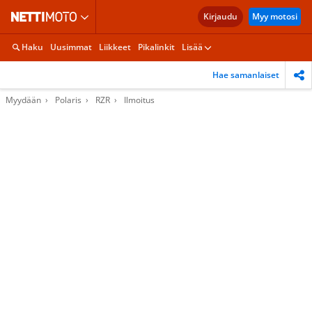
Kirjaudu
Myy motosi
Haku
Uusimmat
Liikkeet
Pikalinkit
Lisää
Hae samanlaiset
Myydään
Polaris
RZR
Ilmoitus