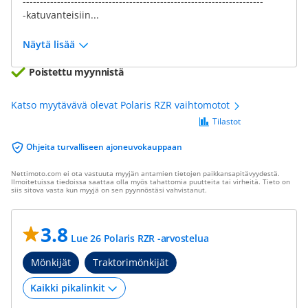
----------------------------------------------------------------------
-katuvanteisiin...
Näytä lisää
Poistettu myynnistä
Katso myytävävä olevat Polaris RZR vaihtomotot
Tilastot
Ohjeita turvalliseen ajoneuvokauppaan
Nettimoto.com ei ota vastuuta myyjän antamien tietojen paikkansapitävyydestä.
Ilmoitetuissa tiedoissa saattaa olla myös tahattomia puutteita tai virheitä. Tieto on
siis sitova vasta kun myyjä on sen pyynnöstäsi vahvistanut.
3.8
Lue 26 Polaris RZR -arvostelua
Mönkijät
Traktorimönkijät