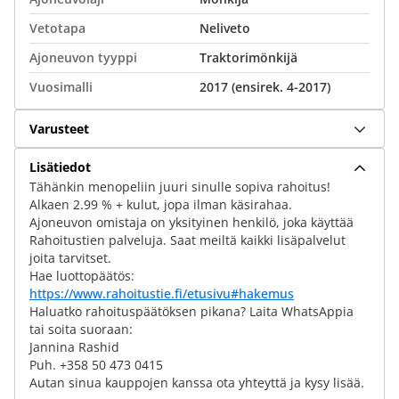
Vetotapa
Neliveto
Ajoneuvon tyyppi
Traktorimönkijä
Vuosimalli
2017 (ensirek. 4-2017)
Varusteet
Lisätiedot
Tähänkin menopeliin juuri sinulle sopiva rahoitus!
Alkaen 2.99 % + kulut, jopa ilman käsirahaa.
Ajoneuvon omistaja on yksityinen henkilö, joka käyttää
Rahoitustien palveluja. Saat meiltä kaikki lisäpalvelut
joita tarvitset.
Hae luottopäätös:
https://www.rahoitustie.fi/etusivu#hakemus
Haluatko rahoituspäätöksen pikana? Laita WhatsAppia
tai soita suoraan:
Jannina Rashid
Puh. +358 50 473 0415
Autan sinua kauppojen kanssa ota yhteyttä ja kysy lisää.