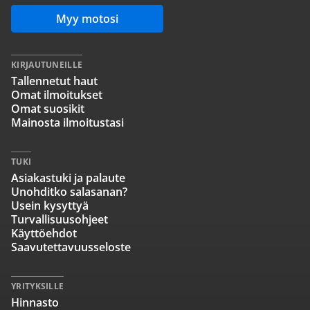
Myy motosi
KIRJAUTUNEILLE
Tallennetut haut
Omat ilmoitukset
Omat suosikit
Mainosta ilmoitustasi
TUKI
Asiakastuki ja palaute
Unohditko salasanan?
Usein kysyttyä
Turvallisuusohjeet
Käyttöehdot
Saavutettavuusseloste
YRITYKSILLE
Hinnasto