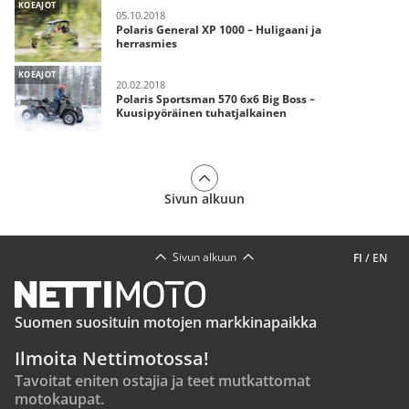
KOEAJOT
05.10.2018
Polaris General XP 1000 – Huligaani ja
herrasmies
KOEAJOT
20.02.2018
Polaris Sportsman 570 6x6 Big Boss –
Kuusipyöräinen tuhatjalkainen
Sivun alkuun
Sivun alkuun
FI
/
EN
Suomen suosituin motojen markkinapaikka
Ilmoita Nettimotossa!
Tavoitat eniten ostajia ja teet mutkattomat
motokaupat.