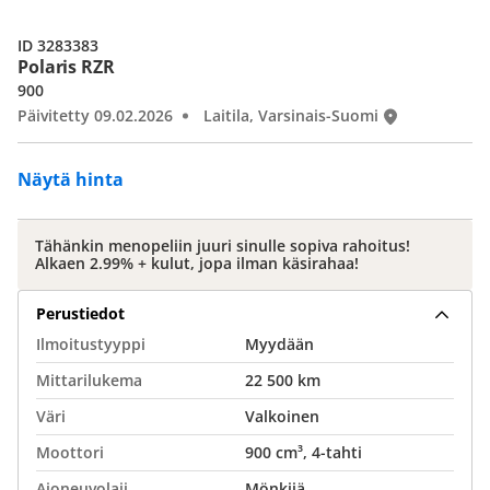
ID 3283383
Polaris RZR
900
Päivitetty 09.02.2026
Laitila, Varsinais-Suomi
Näytä hinta
Tähänkin menopeliin juuri sinulle sopiva rahoitus!
Alkaen 2.99% + kulut, jopa ilman käsirahaa!
Perustiedot
Ilmoitustyyppi
Myydään
Mittarilukema
22 500 km
Väri
Valkoinen
Moottori
900 cm³, 4-tahti
Ajoneuvolaji
Mönkijä