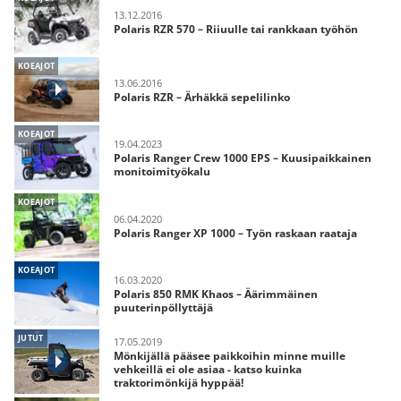
13.12.2016
Polaris RZR 570 – Riiuulle tai rankkaan työhön
KOEAJOT
13.06.2016
Polaris RZR – Ärhäkkä sepelilinko
KOEAJOT
19.04.2023
Polaris Ranger Crew 1000 EPS – Kuusipaikkainen
monitoimityökalu
KOEAJOT
06.04.2020
Polaris Ranger XP 1000 – Työn raskaan raataja
KOEAJOT
16.03.2020
Polaris 850 RMK Khaos – Äärimmäinen
puuterinpöllyttäjä
JUTUT
17.05.2019
Mönkijällä pääsee paikkoihin minne muille
vehkeillä ei ole asiaa - katso kuinka
traktorimönkijä hyppää!