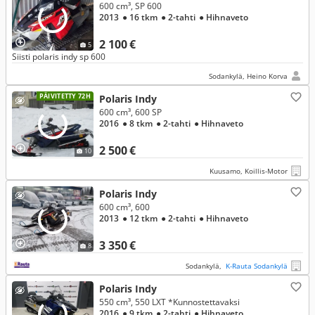
600 cm³, SP 600
2013
● 16 tkm
● 2-tahti
● Hihnaveto
2 100 €
5
Siisti polaris indy sp 600
Sodankylä, Heino Korva
PÄIVITETTY 72H
Polaris Indy
600 cm³, 600 SP
2016
● 8 tkm
● 2-tahti
● Hihnaveto
2 500 €
10
Kuusamo, Koillis-Motor
Polaris Indy
600 cm³, 600
2013
● 12 tkm
● 2-tahti
● Hihnaveto
3 350 €
8
Sodankylä,
K-Rauta Sodankylä
Polaris Indy
550 cm³, 550 LXT *Kunnostettavaksi
2016
● 9 tkm
● 2-tahti
● Hihnaveto