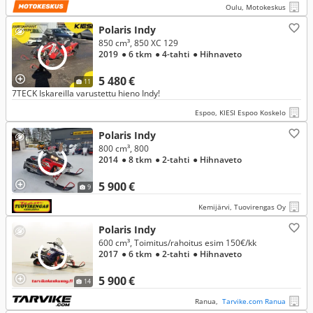
Oulu, Motokeskus
Polaris Indy
850 cm³, 850 XC 129
2019
● 6 tkm
● 4-tahti
● Hihnaveto
5 480 €
11
7TECK Iskareilla varustettu hieno Indy!
Espoo, KIESI Espoo Koskelo
Polaris Indy
800 cm³, 800
2014
● 8 tkm
● 2-tahti
● Hihnaveto
5 900 €
9
Kemijärvi, Tuovirengas Oy
Polaris Indy
600 cm³, Toimitus/rahoitus esim 150€/kk
2017
● 6 tkm
● 2-tahti
● Hihnaveto
5 900 €
14
Ranua,
Tarvike.com Ranua