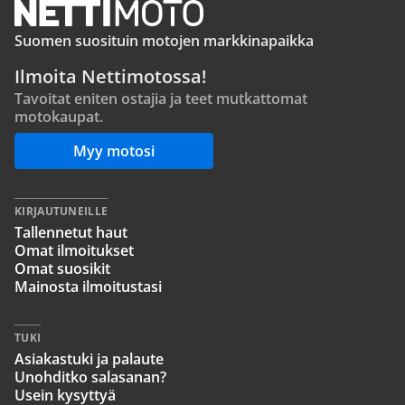
Suomen suosituin motojen markkinapaikka
Ilmoita Nettimotossa!
Tavoitat eniten ostajia ja teet mutkattomat
motokaupat.
Myy motosi
KIRJAUTUNEILLE
Tallennetut haut
Omat ilmoitukset
Omat suosikit
Mainosta ilmoitustasi
TUKI
Asiakastuki ja palaute
Unohditko salasanan?
Usein kysyttyä