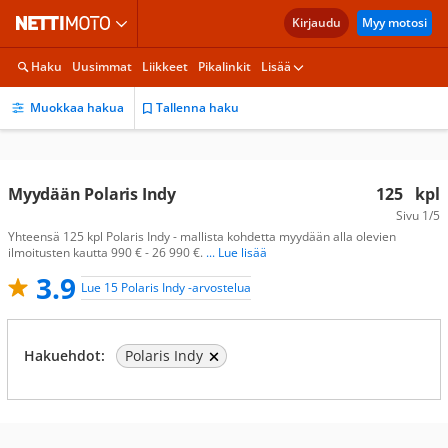
Kirjaudu
Myy motosi
Haku
Uusimmat
Liikkeet
Pikalinkit
Lisää
Muokkaa hakua
Tallenna haku
Myydään Polaris Indy
125
kpl
Sivu
1/5
Yhteensä 125 kpl Polaris Indy - mallista kohdetta myydään alla olevien
ilmoitusten kautta 990 € - 26 990 €.
... Lue lisää
3.9
Lue 15 Polaris Indy -arvostelua
Hakuehdot:
Polaris Indy