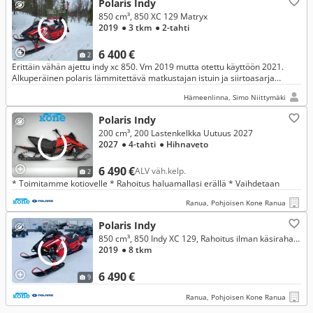
Polaris Indy
850 cm³, 850 XC 129 Matryx
2019
● 3 tkm
● 2-tahti
6 400 €
2
Erittäin vähän ajettu indy xc 850. Vm 2019 mutta otettu käyttöön 2021.
Alkuperäinen polaris lämmitettävä matkustajan istuin ja siirtoasarja
mukaan.
Hämeenlinna, Simo Niittymäki
Polaris Indy
200 cm³, 200 Lastenkelkka Uutuus 2027
2027
● 4-tahti
● Hihnaveto
6 490 €
ALV väh.kelp.
2
* Toimitamme kotiovelle * Rahoitus haluamallasi erällä * Vaihdetaan
Ranua, Pohjoisen Kone Ranua
Polaris Indy
850 cm³, 850 Indy XC 129, Rahoitus ilman käsirahaa! //Toimitus//Vaihto//Rahoitus
2019
● 8 tkm
6 490 €
9
Ranua, Pohjoisen Kone Ranua