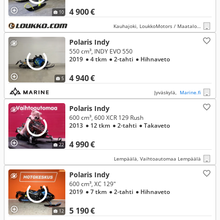
4 900 €
10
Kauhajoki, LoukkoMotors / Maatalous Kauhajoki
Polaris Indy
550 cm³, INDY EVO 550
2019
● 4 tkm
● 2-tahti
● Hihnaveto
4 940 €
5
Jyväskylä,
Marine.fi
Polaris Indy
600 cm³, 600 XCR 129 Rush
2013
● 12 tkm
● 2-tahti
● Takaveto
4 990 €
22
Lempäälä, Vaihtoautomaa Lempäälä
Polaris Indy
600 cm³, XC 129"
2019
● 7 tkm
● 2-tahti
● Hihnaveto
5 190 €
12