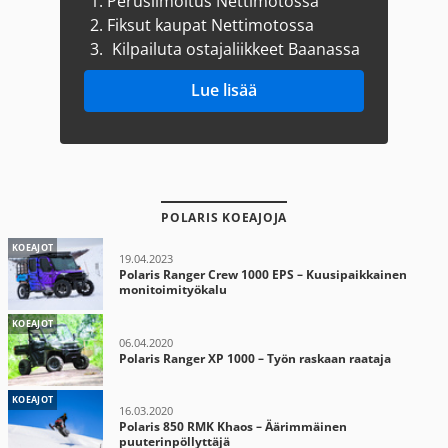
1.
Perusilmoitus Nettimotossa
2.
Fiksut kaupat Nettimotossa
3.
Kilpailuta ostajaliikkeet Baanassa
Lue lisää
POLARIS KOEAJOJA
KOEAJOT
19.04.2023
Polaris Ranger Crew 1000 EPS – Kuusipaikkainen
monitoimityökalu
KOEAJOT
06.04.2020
Polaris Ranger XP 1000 – Työn raskaan raataja
KOEAJOT
16.03.2020
Polaris 850 RMK Khaos – Äärimmäinen
puuterinpöllyttäjä