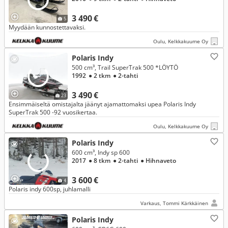
3 490 €
5
Myydään kunnostettavaksi.
Oulu, Kelkkakuume Oy
Polaris Indy
500 cm³, Trail SuperTrak 500 *LÖYTÖ
1992
● 2 tkm
● 2-tahti
3 490 €
23
Ensimmäiseltä omistajalta jäänyt ajamattomaksi upea Polaris Indy
SuperTrak 500 -92 vuosikertaa.
Oulu, Kelkkakuume Oy
Polaris Indy
600 cm³, Indy sp 600
2017
● 8 tkm
● 2-tahti
● Hihnaveto
3 600 €
4
Polaris indy 600sp, juhlamalli
Varkaus, Tommi Kärkkäinen
Polaris Indy