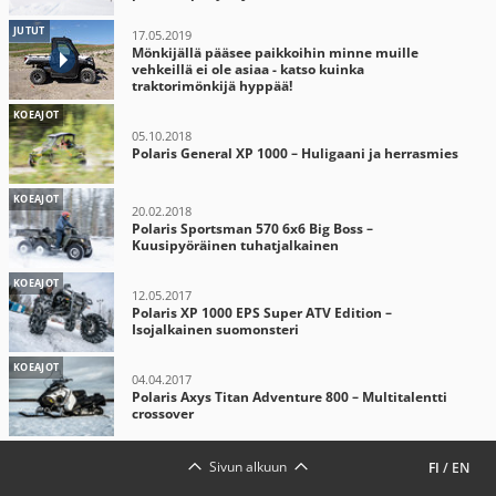
JUTUT
17.05.2019
Mönkijällä pääsee paikkoihin minne muille
vehkeillä ei ole asiaa - katso kuinka
traktorimönkijä hyppää!
KOEAJOT
05.10.2018
Polaris General XP 1000 – Huligaani ja herrasmies
KOEAJOT
20.02.2018
Polaris Sportsman 570 6x6 Big Boss –
Kuusipyöräinen tuhatjalkainen
KOEAJOT
12.05.2017
Polaris XP 1000 EPS Super ATV Edition –
Isojalkainen suomonsteri
KOEAJOT
04.04.2017
Polaris Axys Titan Adventure 800 – Multitalentti
crossover
Sivun alkuun
FI
/
EN