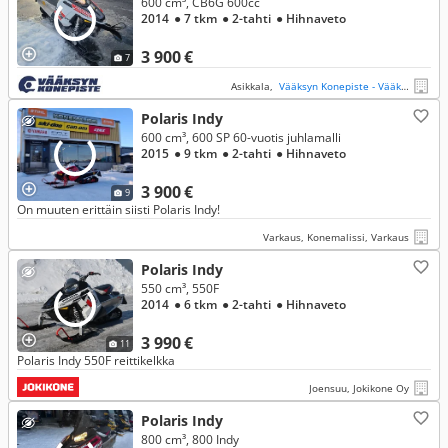
600 cm³, CB6G 600cc
2014
● 7 tkm
● 2-tahti
● Hihnaveto
3 900 €
7
Asikkala,
Vääksyn Konepiste - Vääksy
Polaris Indy
600 cm³, 600 SP 60-vuotis juhlamalli
2015
● 9 tkm
● 2-tahti
● Hihnaveto
3 900 €
9
On muuten erittäin siisti Polaris Indy!
Varkaus, Konemalissi, Varkaus
Polaris Indy
550 cm³, 550F
2014
● 6 tkm
● 2-tahti
● Hihnaveto
3 990 €
11
Polaris Indy 550F reittikelkka
Joensuu, Jokikone Oy
Polaris Indy
800 cm³, 800 Indy