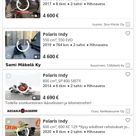
2017
● 8 tkm
● 2-tahti
● Hihnaveto
4 600 €
5
Iisalmi, Driv-Yhtiöt Oy
Polaris Indy
550 cm³, 550 EVO
2019
● 764 km
● 2-tahti
● Hihnaveto
4 600 €
6
Kaustinen, S.Mäkelä Ky
Polaris Indy
800 cm³, SP 800 SIISTI!
2014
● 6 tkm
● 2-tahti
● Hihnaveto
4 690 €
19
Todella siistikuntoinen ikäisekseen ja kilometreihin!
Oulu, Kelkkakuume Oy
Polaris Indy
600 cm³, 600 XC 129 *Kysy edulliset rahoitukset jopa 0% korolla!
2020
● 8 tkm
● 2-tahti
● Hihnaveto