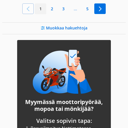
1
2
3
...
5
Muokkaa hakuehtoja
Myymässä moottoripyörää,
mopoa tai mönkijää?
Valitse sopivin tapa: