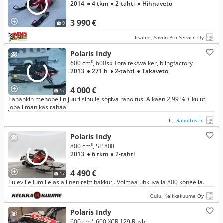
2014
● 4 tkm
● 2-tahti
● Hihnaveto
3 990 €
9
Iisalmi, Savon Pro Service Oy
Polaris Indy
600 cm³, 600sp Totaltek/walker, blingfactory
2013
● 271 h
● 2-tahti
● Takaveto
4 000 €
17
Tähänkin menopeliin juuri sinulle sopiva rahoitus! Alkaen 2,99 % + kulut,
jopa ilman käsirahaa!
Ii,
Rahoitustie
Polaris Indy
800 cm³, SP 800
2013
● 6 tkm
● 2-tahti
4 490 €
17
Tuleville lumille asiallinen reittihakkuri. Voimaa uhkuvalla 800 koneella.
Oulu, Kelkkakuume Oy
Polaris Indy
600 cm³, 600 XCR 129 Rush