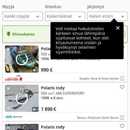
Myyjä
Ilmoitus
Järjestys
Kaikki myyjät
Voit nostaa hakutulosten
kärkeen sinua lähimpänä
Ohituskaista
Nosta ilmoituksesi tähän?
sijaitsevat kohteet, kun olet
kirjautuneena sisään ja
hyväksynyt selaimen
Polaris Indy
sijaintitiedot.
500 cm³, TRAIL
1996
● 7 tkm
● 2-tahti
● Hihnaveto
990 €
6
Kuopio, Kone & Vene Center
Polaris Indy
500 cm³, 488 SUPERSPORT-
1998
● 8 tkm
1 890 €
4
Ranua, Pohjoisen Kone Ranua
Polaris Indy