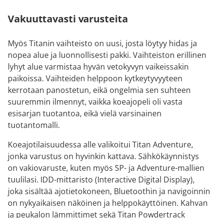
Vakuuttavasti varusteita
Myös Titanin vaihteisto on uusi, josta löytyy hidas ja
nopea alue ja luonnollisesti pakki. Vaihteiston erillinen
lyhyt alue varmistaa hyvän vetokyvyn vaikeissakin
paikoissa. Vaihteiden helppoon kytkeytyvyyteen
kerrotaan panostetun, eikä ongelmia sen suhteen
suuremmin ilmennyt, vaikka koeajopeli oli vasta
esisarjan tuotantoa, eikä vielä varsinainen
tuotantomalli.
Koeajotilaisuudessa alle valikoitui Titan Adventure,
jonka varustus on hyvinkin kattava. Sähkökäynnistys
on vakiovaruste, kuten myös SP- ja Adventure-mallien
tuulilasi. IDD-mittaristo (Interactive Digital Display),
joka sisältää ajotietokoneen, Bluetoothin ja navigoinnin
on nykyaikaisen näköinen ja helppokäyttöinen. Kahvan
ja peukalon lämmittimet sekä Titan Powdertrack