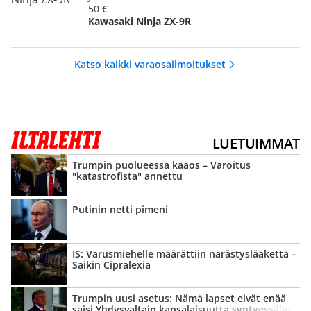
50 €
Kawasaki Ninja ZX-9R
Katso kaikki varaosailmoitukset
LUETUIMMAT
Trumpin puolueessa kaaos – Varoitus
"katastrofista" annettu
Putinin netti pimeni
IS: Varusmiehelle määrättiin närästys­lääkettä –
Saikin Cipralexia
Trumpin uusi asetus: Nämä lapset eivät enää
saisi Yhdysvaltain kansalaisuutta syntyessään