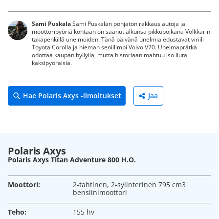
Sami Puskala
Sami Puskalan pohjaton rakkaus autoja ja
moottoripyöriä kohtaan on saanut alkunsa pikkupoikana Volkkarin
takapenkillä unelmoiden. Tänä päivänä unelmia edustavat viriili
Toyota Corolla ja hieman seniilimpi Volvo V70. Unelmaprätkä
odottaa kaupan hyllyllä, mutta historiaan mahtuu iso liuta
kaksipyöräisiä.
Hae Polaris Axys -ilmoitukset
Jaa
Polaris Axys
Polaris Axys Titan Adventure 800 H.O.
Moottori:
2-tahtinen, 2-sylinterinen 795 cm3
bensiinimoottori
Teho:
155 hv