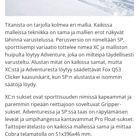
Titanista on tarjolla kolmea eri mallia. Kaikissa
malleissa tekniikka on sama ja mallien erot näkyvät
lähinnä varustelussa. Perusversio on nimeltään SP,
sporttisempi variaatio tottelee nimeä XC ja malliston
huipulta löytyy Adventure, joka on milteipä täydellisesti
varusteltu. Alustan mitat on kaikissa samat, mutta
XC:stä ja Adventuresta löytyy säädettävät Fox QS3
Clicker kaasuiskarit, kun SP:n alustasta ei isommin
säätöjä löydy.
XC:n sukset ovat sporttisuuden nimissä kapeammat ja
paremmin ripeään reittiajoon soveltuvat Gripper-
sukset. Adventuressa ja SP:ssä taas on räpylämäisen
leveät ja umpihangessa kantavammat Pro Float-sukset.
Taittoperätelasto on kaikissa malleissa sama ja mittaa
Cobra telamatolla on 51x396x46 mm.