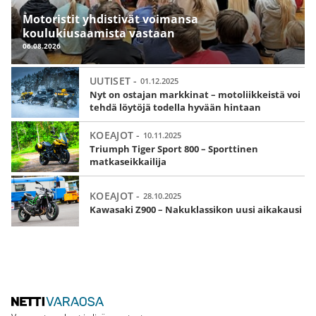
Motoristit yhdistivät voimansa
koulukiusaamista vastaan
06.08.2026
UUTISET -
01.12.2025
Nyt on ostajan markkinat – motoliikkeistä voi
tehdä löytöjä todella hyvään hintaan
KOEAJOT -
10.11.2025
Triumph Tiger Sport 800 – Sporttinen
matkaseikkailija
KOEAJOT -
28.10.2025
Kawasaki Z900 – Nakuklassikon uusi aikakausi