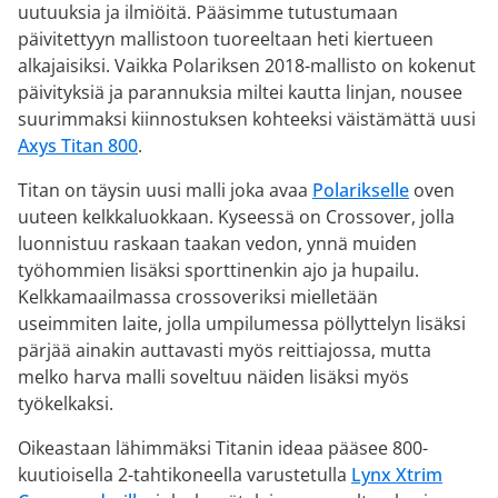
uutuuksia ja ilmiöitä. Pääsimme tutustumaan
päivitettyyn mallistoon tuoreeltaan heti kiertueen
alkajaisiksi. Vaikka Polariksen 2018-mallisto on kokenut
päivityksiä ja parannuksia miltei kautta linjan, nousee
suurimmaksi kiinnostuksen kohteeksi väistämättä uusi
Axys Titan 800
.
Titan on täysin uusi malli joka avaa
Polarikselle
oven
uuteen kelkkaluokkaan. Kyseessä on Crossover, jolla
luonnistuu raskaan taakan vedon, ynnä muiden
työhommien lisäksi sporttinenkin ajo ja hupailu.
Kelkkamaailmassa crossoveriksi mielletään
useimmiten laite, jolla umpilumessa pöllyttelyn lisäksi
pärjää ainakin auttavasti myös reittiajossa, mutta
melko harva malli soveltuu näiden lisäksi myös
työkelkaksi.
Oikeastaan lähimmäksi Titanin ideaa pääsee 800-
kuutioisella 2-tahtikoneella varustetulla
Lynx Xtrim