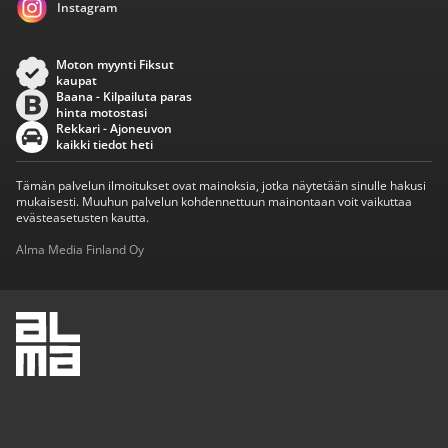
Instagram
Moton myynti Fiksut
kaupat
Baana - Kilpailuta paras
hinta motostasi
Rekkari - Ajoneuvon
kaikki tiedot heti
Tämän palvelun ilmoitukset ovat mainoksia, jotka näytetään sinulle hakusi
mukaisesti. Muuhun palvelun kohdennettuun mainontaan voit vaikuttaa
evästeasetusten kautta.
Alma Media Finland Oy