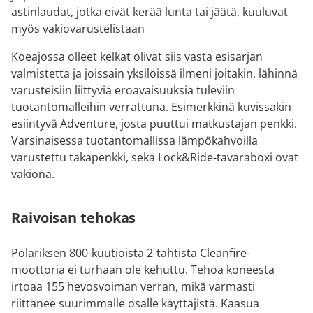
astinlaudat, jotka eivät kerää lunta tai jäätä, kuuluvat
myös vakiovarustelistaan
Koeajossa olleet kelkat olivat siis vasta esisarjan
valmistetta ja joissain yksilöissä ilmeni joitakin, lähinnä
varusteisiin liittyviä eroavaisuuksia tuleviin
tuotantomalleihin verrattuna. Esimerkkinä kuvissakin
esiintyvä Adventure, josta puuttui matkustajan penkki.
Varsinaisessa tuotantomallissa lämpökahvoilla
varustettu takapenkki, sekä Lock&Ride-tavaraboxi ovat
vakiona.
Raivoisan tehokas
Polariksen 800-kuutioista 2-tahtista Cleanfire-
moottoria ei turhaan ole kehuttu. Tehoa koneesta
irtoaa 155 hevosvoiman verran, mikä varmasti
riittänee suurimmalle osalle käyttäjistä. Kaasua