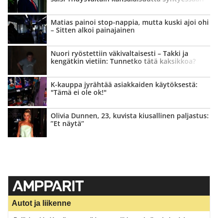
Matias painoi stop-nappia, mutta kuski ajoi ohi
– Sitten alkoi painajainen
Nuori ryöstettiin väki­valtaisesti – Takki ja
kengätkin vietiin: Tunnetko tätä kaksikkoa?
K-kauppa jyrähtää asiakkaiden käytöksestä:
"Tämä ei ole ok!"
Olivia Dunnen, 23, kuvista kiusallinen paljastus:
”Et näytä”
Autot ja liikenne