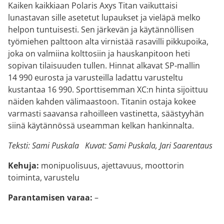
Kaiken kaikkiaan Polaris Axys Titan vaikuttaisi
lunastavan sille asetetut lupaukset ja vieläpä melko
helpon tuntuisesti. Sen järkevän ja käytännöllisen
työmiehen palttoon alta virnistää rasavilli pikkupoika,
joka on valmiina kolttosiin ja hauskanpitoon heti
sopivan tilaisuuden tullen. Hinnat alkavat SP-mallin
14 990 eurosta ja varusteilla ladattu varusteltu
kustantaa 16 990. Sporttisemman XC:n hinta sijoittuu
näiden kahden välimaastoon. Titanin ostaja kokee
varmasti saavansa rahoilleen vastinetta, säästyyhän
siinä käytännössä useamman kelkan hankinnalta.
Teksti: Sami Puskala
Kuvat: Sami Puskala, Jari Saarentaus
Kehuja:
monipuolisuus, ajettavuus, moottorin
toiminta, varustelu
Parantamisen varaa:
–