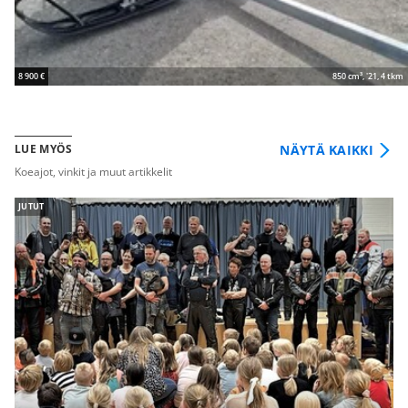
8 900 €
850 cm³, '21, 4 tkm
NÄYTÄ KAIKKI
LUE MYÖS
Koeajot, vinkit ja muut artikkelit
JUTUT