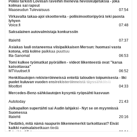
Poliisi tarkisti Loviisan raveihin meneviä hevoskuljetuksia - joka
kolmas sai rapsut
Maaseudun Tulevaisuus
07:54
Virkavalta takaa-ajoi skoottereita - poliisimoottoripyörä teki paosta
lyhyen
Voice.fi
07:48
Saksalainen autovalmistaja konkurssiin
Iltalehti
07:37
Asiakas luuli ostaneensa viisipaikkaisen Mersun: huomasi vasta
kotona, että kolme paikkaa puuttuu
Ilta-Sanomat
06:53
Tomi kulkee työmatkat pyöräillen - videot liikenteestä ovat "karua
katsottavaa"
MTVuutiset.fi
06:52
Henkilöautojen rekisteröinneissä enteitä talouden toipumisesta - liki
puolet kuluvan vuoden ensirekisteröinneistä täyssähköisiä
Moottori
04:33
Mercedes-Benz-sähköautojen kysyntä ryöpsähti kasvuun
Autotoday
21:43
Jalkapallon supertähti sai Audin lahjaksi - Nyt se on myynnissä
Suomessa
Iltalehti
20:16
Tiedätkö, mitä nämä naapurin liikennemerkit tarkoittavat? Eivät
kaikki ruotsalaisetkaan tiedä
Tekniikka&Talous
20:04