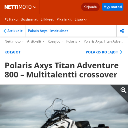
Kirjaudu
Myy motosi
Haku
Uusimmat
Liikkeet
Pikalinkit
Lisää
Artikkelit
Polaris Axys -ilmoitukset
Nettimoto
Artikkelit
Koeajot
Polaris
Polaris Axys Titan Adventure 800 – Multitalentti crossover
KOEAJOT
POLARIS KOEAJOT
Polaris Axys Titan Adventure
800 – Multitalentti crossover