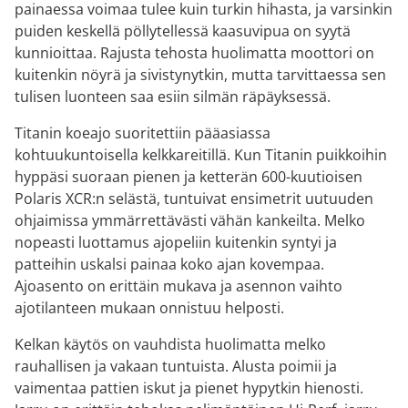
painaessa voimaa tulee kuin turkin hihasta, ja varsinkin
puiden keskellä pöllytellessä kaasuvipua on syytä
kunnioittaa. Rajusta tehosta huolimatta moottori on
kuitenkin nöyrä ja sivistynytkin, mutta tarvittaessa sen
tulisen luonteen saa esiin silmän räpäyksessä.
Titanin koeajo suoritettiin pääasiassa
kohtuukuntoisella kelkkareitillä. Kun Titanin puikkoihin
hyppäsi suoraan pienen ja ketterän 600-kuutioisen
Polaris XCR:n selästä, tuntuivat ensimetrit uutuuden
ohjaimissa ymmärrettävästi vähän kankeilta. Melko
nopeasti luottamus ajopeliin kuitenkin syntyi ja
patteihin uskalsi painaa koko ajan kovempaa.
Ajoasento on erittäin mukava ja asennon vaihto
ajotilanteen mukaan onnistuu helposti.
Kelkan käytös on vauhdista huolimatta melko
rauhallisen ja vakaan tuntuista. Alusta poimii ja
vaimentaa pattien iskut ja pienet hypytkin hienosti.