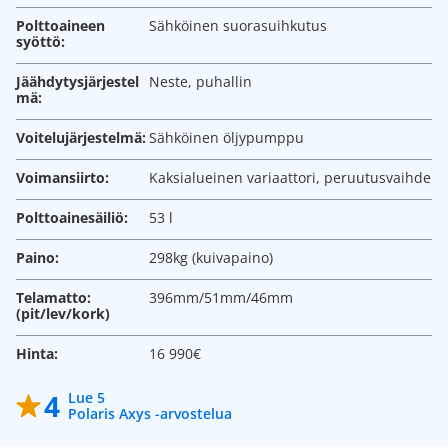
Polttoaineen
Sähköinen suorasuihkutus
syöttö:
Jäähdytysjärjestel
Neste, puhallin
mä:
Voitelujärjestelmä:
Sähköinen öljypumppu
Voimansiirto:
Kaksialueinen variaattori, peruutusvaihde
Polttoainesäiliö:
53 l
Paino:
298kg (kuivapaino)
Telamatto:
396mm/51mm/46mm
(pit/lev/kork)
Hinta:
16 990€
4
Lue 5
Polaris Axys -arvostelua