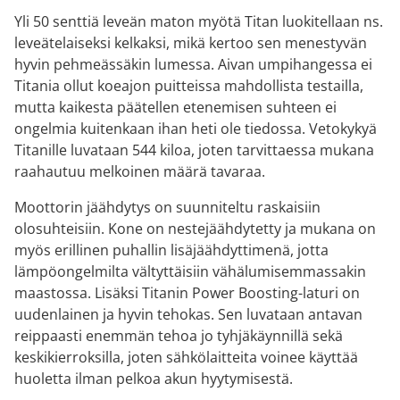
Yli 50 senttiä leveän maton myötä Titan luokitellaan ns.
leveätelaiseksi kelkaksi, mikä kertoo sen menestyvän
hyvin pehmeässäkin lumessa. Aivan umpihangessa ei
Titania ollut koeajon puitteissa mahdollista testailla,
mutta kaikesta päätellen etenemisen suhteen ei
ongelmia kuitenkaan ihan heti ole tiedossa. Vetokykyä
Titanille luvataan 544 kiloa, joten tarvittaessa mukana
raahautuu melkoinen määrä tavaraa.
Moottorin jäähdytys on suunniteltu raskaisiin
olosuhteisiin. Kone on nestejäähdytetty ja mukana on
myös erillinen puhallin lisäjäähdyttimenä, jotta
lämpöongelmilta vältyttäisiin vähälumisemmassakin
maastossa. Lisäksi Titanin Power Boosting-laturi on
uudenlainen ja hyvin tehokas. Sen luvataan antavan
reippaasti enemmän tehoa jo tyhjäkäynnillä sekä
keskikierroksilla, joten sähkölaitteita voinee käyttää
huoletta ilman pelkoa akun hyytymisestä.