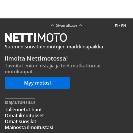
Smart #2 paljastettiin yllättävällä tavalla - 2,8-metrinen sähköauto
ilmestyi kaupunkien seinille
Tekniikan Maailma
19:58
Katso lisää uutisia
Sivun alkuun
FI
/
EN
Suomen suosituin motojen markkinapaikka
Ilmoita Nettimotossa!
Tavoitat eniten ostajia ja teet mutkattomat
motokaupat.
Myy motosi
KIRJAUTUNEILLE
Tallennetut haut
Omat ilmoitukset
Omat suosikit
Mainosta ilmoitustasi