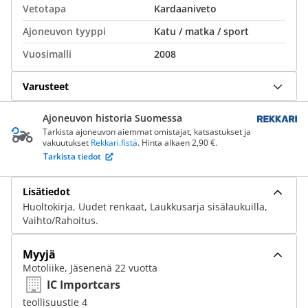
Vetotapa
Kardaaniveto
Ajoneuvon tyyppi
Katu / matka / sport
Vuosimalli
2008
Varusteet
Ajoneuvon historia Suomessa
Tarkista ajoneuvon aiemmat omistajat, katsastukset ja
vakuutukset
Rekkari.fistä
. Hinta alkaen 2,90 €.
Tarkista tiedot
Lisätiedot
Huoltokirja, Uudet renkaat, Laukkusarja sisälaukuilla,
Vaihto/Rahoitus.
Myyjä
Motoliike, Jäsenenä 22 vuotta
IC Importcars
teollisuustie 4