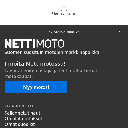
Sivun alkuun
Sivun alkuun
FI
/
EN
Suomen suosituin motojen markkinapaikka
Ilmoita Nettimotossa!
Tavoitat eniten ostajia ja teet mutkattomat
motokaupat.
Myy motosi
KIRJAUTUNEILLE
Tallennetut haut
Omat ilmoitukset
Omat suosikit