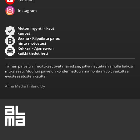
Instagram
Moton myynti Fiksut
kaupat
Baana - Kilpailuta paras
hinta motostasi
Rekkari - Ajoneuvon
kaikki tiedot heti
Tämän palvelun ilmoitukset ovat mainoksia, jotka näytetään sinulle hakusi
mukaisesti. Muuhun palvelun kohdennettuun mainontaan voit vaikuttaa
evästeasetusten kautta.
Alma Media Finland Oy