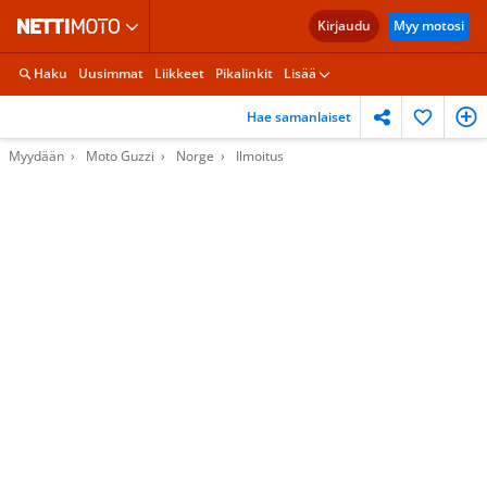
Kirjaudu
Myy motosi
Haku
Uusimmat
Liikkeet
Pikalinkit
Lisää
Hae samanlaiset
Myydään
Moto Guzzi
Norge
Ilmoitus