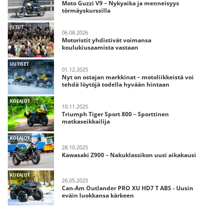
Moto Guzzi V9 – Nykyaika ja menneisyys
törmäyskurssilla
JUTUT
06.08.2026
Motoristit yhdistivät voimansa
koulukiusaamista vastaan
UUTISET
01.12.2025
Nyt on ostajan markkinat – motoliikkeistä voi
tehdä löytöjä todella hyvään hintaan
KOEAJOT
10.11.2025
Triumph Tiger Sport 800 – Sporttinen
matkaseikkailija
KOEAJOT
28.10.2025
Kawasaki Z900 – Nakuklassikon uusi aikakausi
KOEAJOT
26.05.2025
Can-Am Outlander PRO XU HD7 T ABS - Uusin
eväin luokkansa kärkeen