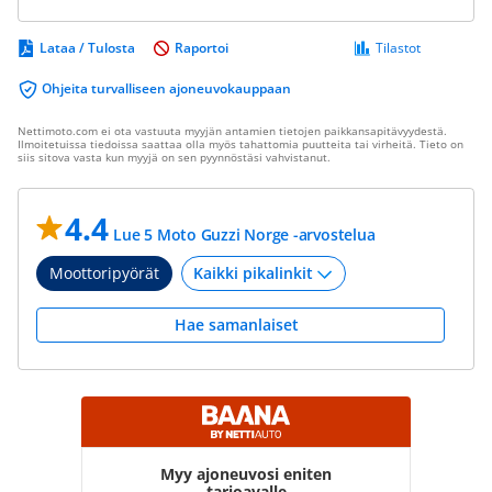
Lataa / Tulosta
Raportoi
Tilastot
Ohjeita turvalliseen ajoneuvokauppaan
Nettimoto.com ei ota vastuuta myyjän antamien tietojen paikkansapitävyydestä.
Ilmoitetuissa tiedoissa saattaa olla myös tahattomia puutteita tai virheitä. Tieto on
siis sitova vasta kun myyjä on sen pyynnöstäsi vahvistanut.
4.4
Lue 5 Moto Guzzi Norge -arvostelua
Moottoripyörät
Hae samanlaiset
Myy ajoneuvosi eniten
tarjoavalle