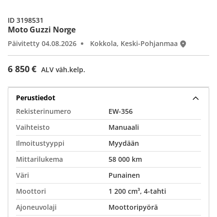
ID 3198531
Moto Guzzi Norge
Päivitetty 04.08.2026
Kokkola, Keski-Pohjanmaa
6 850 €
ALV väh.kelp.
Perustiedot
Rekisterinumero
EW-356
Vaihteisto
Manuaali
Ilmoitustyyppi
Myydään
Mittarilukema
58 000 km
Väri
Punainen
Moottori
1 200 cm³, 4-tahti
Ajoneuvolaji
Moottoripyörä