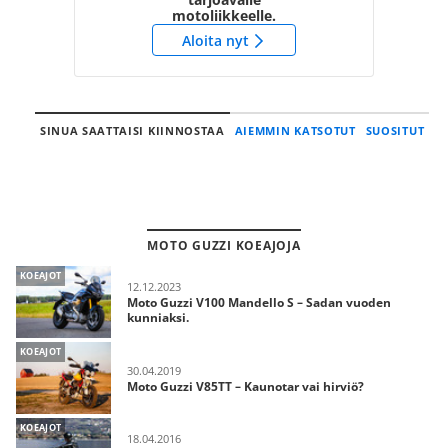
motoliikkeelle.
Aloita nyt
SINUA SAATTAISI KIINNOSTAA
AIEMMIN KATSOTUT
SUOSITUT
MOTO GUZZI KOEAJOJA
KOEAJOT
12.12.2023
Moto Guzzi V100 Mandello S – Sadan vuoden
kunniaksi.
KOEAJOT
30.04.2019
Moto Guzzi V85TT – Kaunotar vai hirviö?
KOEAJOT
18.04.2016