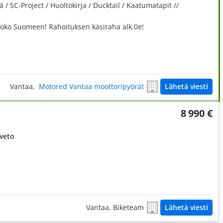
/ SC-Project / Huoltokirja / Ducktail / Kaatumatapit //
 koko Suomeen! Rahoituksen käsiraha alk.0e!
Vantaa,
Motored Vantaa moottoripyörät
Lähetä viesti
8 990 €
uveto
Vantaa, Biketeam
Lähetä viesti