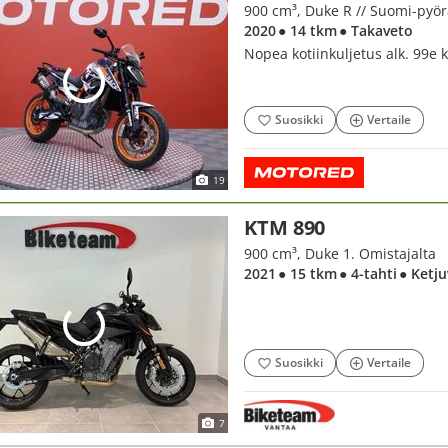
900 cm³, Duke R // Suomi-pyörä 
2020
● 14 tkm
● Takaveto
Nopea kotiinkuljetus alk. 99e
Suosikki
Vertaile
19
KTM 890
900 cm³, Duke 1. Omistajalta
2021
● 15 tkm
● 4-tahti
● Ketj
Suosikki
Vertaile
7