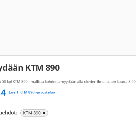
ydään KTM 890
 50 kpl KTM 890 - mallista kohdetta myydään alla olevien ilmoitusten kautta 8 99
.4
Lue 1 KTM 890 -arvostelua
uehdot:
KTM 890