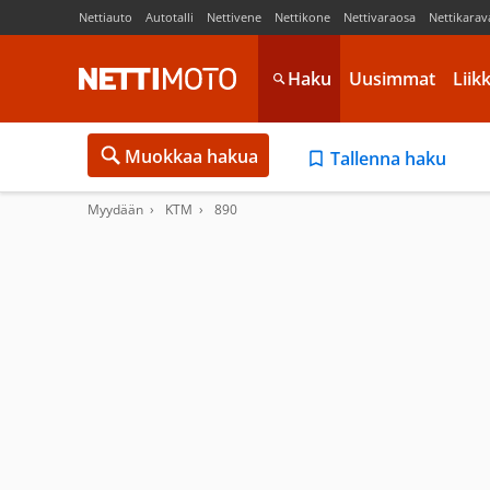
Nettiauto
Autotalli
Nettivene
Nettikone
Nettivaraosa
Nettikarav
Haku
Uusimmat
Liik
Muokkaa hakua
Tallenna haku
Myydään
KTM
890