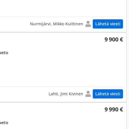
Nurmijärvi, Mikko Kuittinen
Lähetä viesti
9 900 €
uveto
Lahti, Jimi Kivinen
Lähetä viesti
9 990 €
uveto