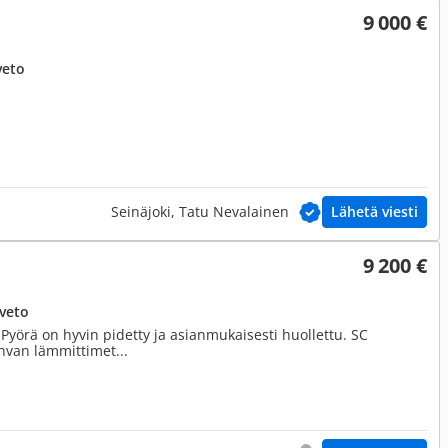
9 000 €
veto
Seinäjoki, Tatu Nevalainen
Lähetä viesti
9 200 €
uveto
Pyörä on hyvin pidetty ja asianmukaisesti huollettu. SC
ahvan lämmittimet...