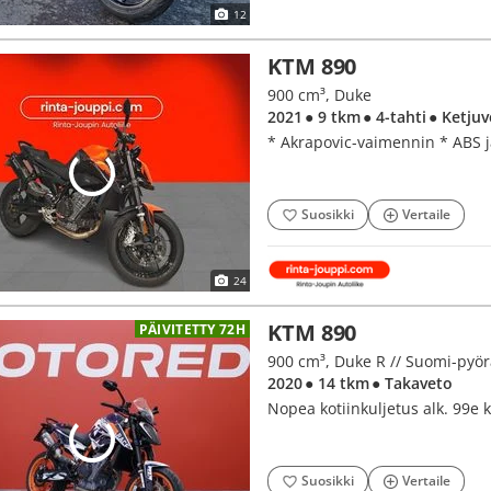
12
KTM 890
900 cm³, Duke
2021
● 9 tkm
● 4-tahti
● Ketjuv
* Akrapovic-vaimennin * ABS ja
Suosikki
Vertaile
24
KTM 890
PÄIVITETTY 72H
900 cm³, Duke R // Suomi-pyörä 
2020
● 14 tkm
● Takaveto
Nopea kotiinkuljetus alk. 99e
Suosikki
Vertaile