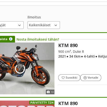
Ilmoitus
yjät
aista
Nosta ilmoituksesi tähän?
KTM 890
900 cm³, Duke R
2021
● 34 tkm
● 4-tahti
● Ketj
Suosikki
Vertaile
10
KTM 890
PÄIVITETTY 72H