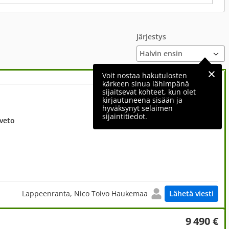
Järjestys
Voit nostaa hakutulosten
kärkeen sinua lähimpänä
sijaitsevat kohteet, kun olet
10 500 €
kirjautuneena sisään ja
hyväksynyt selaimen
sijaintitiedot.
uveto
Lappeenranta, Nico Toivo Haukemaa
Lähetä viesti
9 490 €