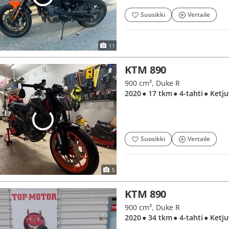
Suosikki
Vertaile
11
KTM 890
900 cm³, Duke R
2020
● 17 tkm
● 4-tahti
● Ketj
Suosikki
Vertaile
5
KTM 890
900 cm³, Duke R
2020
● 34 tkm
● 4-tahti
● Ketj