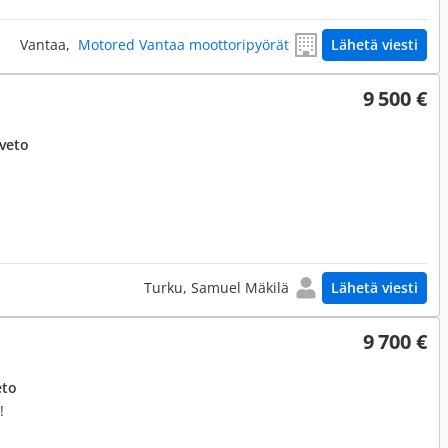
Vantaa,
Motored Vantaa moottoripyörät
Lähetä viesti
9 500 €
uveto
Turku, Samuel Mäkilä
Lähetä viesti
9 700 €
eto
!