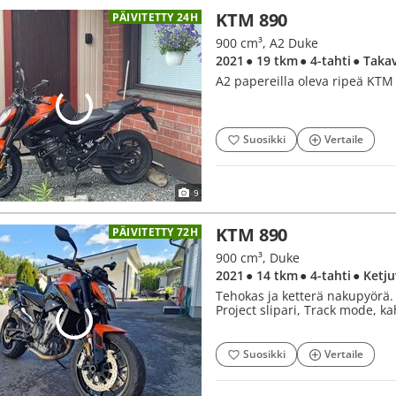
KTM 890
PÄIVITETTY 24H
900 cm³, A2 Duke
2021
● 19 tkm
● 4-tahti
● Taka
A2 papereilla oleva ripeä KTM
Suosikki
Vertaile
9
KTM 890
PÄIVITETTY 72H
900 cm³, Duke
2021
● 14 tkm
● 4-tahti
● Ketj
Tehokas ja ketterä nakupyörä. 
Project slipari, Track mode, k
Suosikki
Vertaile