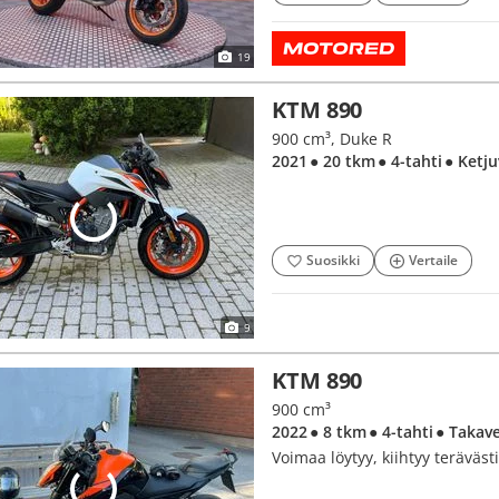
19
KTM 890
900 cm³, Duke R
2021
● 20 tkm
● 4-tahti
● Ketj
Suosikki
Vertaile
9
KTM 890
900 cm³
2022
● 8 tkm
● 4-tahti
● Takav
Voimaa löytyy, kiihtyy terävästi