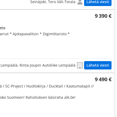
Seinäjoki, Tero Väli-Torala
Lähetä viesti
9 390 €
eto
rrut * Ajotapavalitsin * Digimittaristo *
Lempäälä, Rinta-Joupin Autoliike Lempäälä
Lähetä viesti
9 490 €
/ SC-Project / Huoltokirja / Ducktail / Kaatumatapit //
 koko Suomeen! Rahoituksen käsiraha alk.0e!