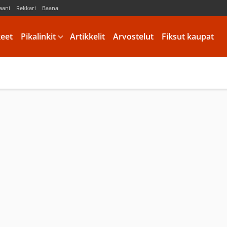
aani
Rekkari
Baana
keet
Pikalinkit
Artikkelit
Arvostelut
Fiksut kaupat