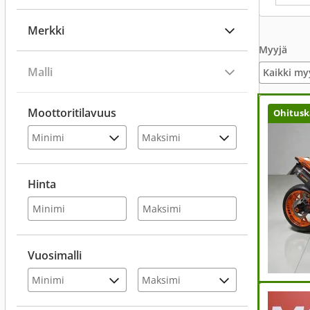
Merkki
Myyjä
Malli
Kaikki my
Moottoritilavuus
Ohitusk
Hinta
Vuosimalli