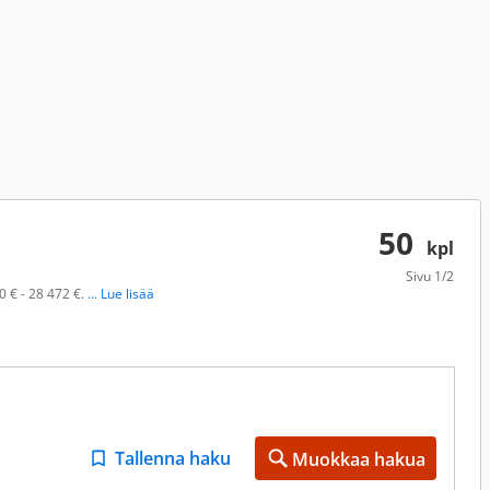
50
kpl
Sivu
1/2
0 € - 28 472 €.
... Lue lisää
Tallenna haku
Muokkaa hakua