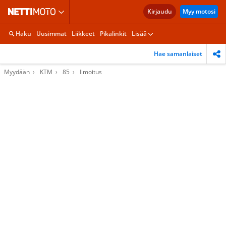
Kirjaudu
Myy motosi
Haku
Uusimmat
Liikkeet
Pikalinkit
Lisää
Hae samanlaiset
Myydään
KTM
85
Ilmoitus