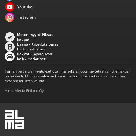
Youtube
Instagram
Moton myynti Fiksut
kaupat
Baana - Kilpailuta paras
hinta motostasi
Rekkari - Ajoneuvon
kaikki tiedot heti
Tämän palvelun ilmoitukset ovat mainoksia, jotka näytetään sinulle hakusi
mukaisesti. Muuhun palvelun kohdennettuun mainontaan voit vaikuttaa
evästeasetusten kautta.
Alma Media Finland Oy