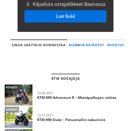
3.
Kilpailuta ostajaliikkeet Baanassa
Lue lisää
SINUA SAATTAISI KIINNOSTAA
AIEMMIN KATSOTUT
SUOSITUT
KTM KOEAJOJA
KOEAJOT
23.08.2021
KTM 890 Adventure R – Metsäpolkujen valtias
KOEAJOT
12.07.2021
KTM 890 Duke – Perusmallin nakuriiviö