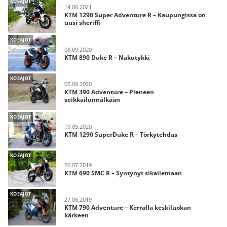
KOEAJOT
14.06.2021
KTM 1290 Super Adventure R – Kaupungissa on
uusi sheriffi
KOEAJOT
08.09.2020
KTM 890 Duke R – Nakutykki
KOEAJOT
05.08.2020
KTM 390 Adventure – Pieneen
seikkailunnälkään
KOEAJOT
19.05.2020
KTM 1290 SuperDuke R – Törkytehdas
KOEAJOT
26.07.2019
KTM 690 SMC R – Syntynyt sikailemaan
KOEAJOT
27.06.2019
KTM 790 Adventure – Kerralla keskiluokan
kärkeen