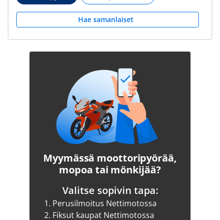
Hae samanlaiset
Myymässä moottoripyörää,
mopoa tai mönkijää?
Valitse sopivin tapa:
1.
Perusilmoitus Nettimotossa
2.
Fiksut kaupat Nettimotossa