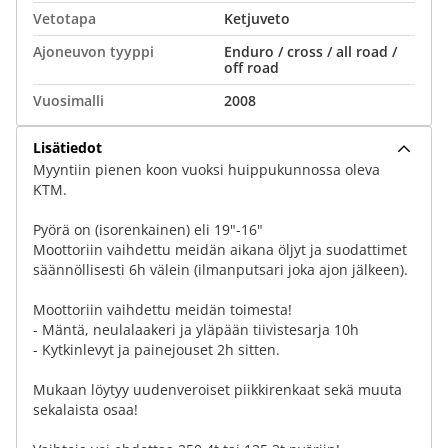
Vetotapa
Ketjuveto
Ajoneuvon tyyppi
Enduro / cross / all road /
off road
Vuosimalli
2008
Lisätiedot
Myyntiin pienen koon vuoksi huippukunnossa oleva
KTM.
Pyörä on (isorenkainen) eli 19"-16"
Moottoriin vaihdettu meidän aikana öljyt ja suodattimet
säännöllisesti 6h välein (ilmanputsari joka ajon jälkeen).
Moottoriin vaihdettu meidän toimesta!
- Mäntä, neulalaakeri ja yläpään tiivistesarja 10h
- Kytkinlevyt ja painejouset 2h sitten.
Mukaan löytyy uudenveroiset piikkirenkaat sekä muuta
sekalaista osaa!