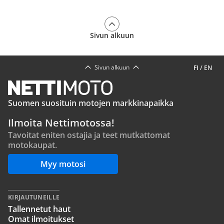
Sivun alkuun
Sivun alkuun
FI
/
EN
Suomen suosituin motojen markkinapaikka
Ilmoita Nettimotossa!
Tavoitat eniten ostajia ja teet mutkattomat
motokaupat.
Myy motosi
KIRJAUTUNEILLE
Tallennetut haut
Omat ilmoitukset