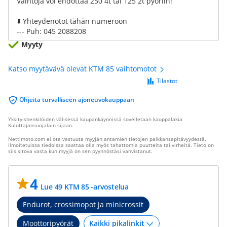
Vaihtoja voi ehdottaa 250 4t tai 125 2t pyöriin!
⬇️ Yhteydenotot tähän numeroon
--- Puh: 045 2088208
Myyty
Katso myytävävä olevat KTM 85 vaihtomotot
Tilastot
Ohjeita turvalliseen ajoneuvokauppaan
Yksityishenkilöiden välisessä kaupankäynnissä sovelletaan kauppalakia
Kuluttajansuojalain sijaan.
Nettimoto.com ei ota vastuuta myyjän antamien tietojen paikkansapitävyydestä.
Ilmoitetuissa tiedoissa saattaa olla myös tahattomia puutteita tai virheitä. Tieto on
siis sitova vasta kun myyjä on sen pyynnöstäsi vahvistanut.
4
Lue 49 KTM 85 -arvostelua
Endurot, crossimopot ja minicrossit
Moottoripyörät