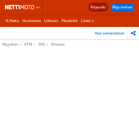
Kirjaudu
Myy motosi
Haku
Uusimmat
Liikkeet
Pikalinkit
Lisää
Hae samanlaiset
Myydään
KTM
660
Ilmoitus