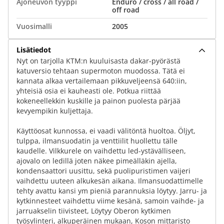
Ajoneuvon tyyppi
Enduro / cross / all road /
off road
Vuosimalli
2005
Lisätiedot
Nyt on tarjolla KTM:n kuuluisasta dakar-pyörästä
katuversio tehtaan supermoton muodossa. Tätä ei
kannata alkaa vertailemaan pikkuveljeensä 640:iin,
yhteisiä osia ei kauheasti ole. Potkua riittää
kokeneellekkin kuskille ja painon puolesta pärjää
kevyempikin kuljettaja.
Käyttöosat kunnossa, ei vaadi välitöntä huoltoa. Öljyt,
tulppa, ilmansuodatin ja venttiilit huollettu tälle
kaudelle. Vilkkurele on vaihdettu led-ystävälliseen,
ajovalo on ledillä joten näkee pimeälläkin ajella,
kondensaattori uusittu, sekä puolipuristimen vaijeri
vaihdettu uuteen alkukesän aikana. Ilmansuodattimelle
tehty avattu kansi ym pieniä parannuksia löytyy. Jarru- ja
kytkinnesteet vaihdettu viime kesänä, samoin vaihde- ja
jarruakselin tiivisteet, Löytyy Oberon kytkimen
työsylinteri, alkuperäinen mukaan, Koson mittaristo