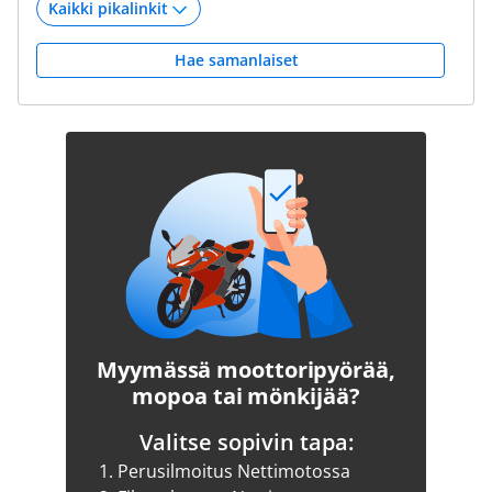
Hae samanlaiset
Myymässä moottoripyörää,
mopoa tai mönkijää?
Valitse sopivin tapa:
1.
Perusilmoitus Nettimotossa