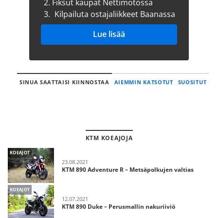
2.
Fiksut kaupat Nettimotossa
3.
Kilpailuta ostajaliikkeet Baanassa
Lue lisää
SINUA SAATTAISI KIINNOSTAA
AIEMMIN KATSOTUT
SUOSITUT
KTM KOEAJOJA
KOEAJOT
23.08.2021
KTM 890 Adventure R – Metsäpolkujen valtias
KOEAJOT
12.07.2021
KTM 890 Duke – Perusmallin nakuriiviö