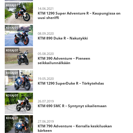
KOEAJOT
14.06.2021
KTM 1290 Super Adventure R – Kaupungissa on
uusi sheriffi
KOEAJOT
08.09.2020
KTM 890 Duke R – Nakutykki
KOEAJOT
05.08.2020
KTM 390 Adventure – Pieneen
seikkailunnälkään
KOEAJOT
19.05.2020
KTM 1290 SuperDuke R – Törkytehdas
KOEAJOT
26.07.2019
KTM 690 SMC R – Syntynyt sikailemaan
KOEAJOT
27.06.2019
KTM 790 Adventure – Kerralla keskiluokan
kärkeen