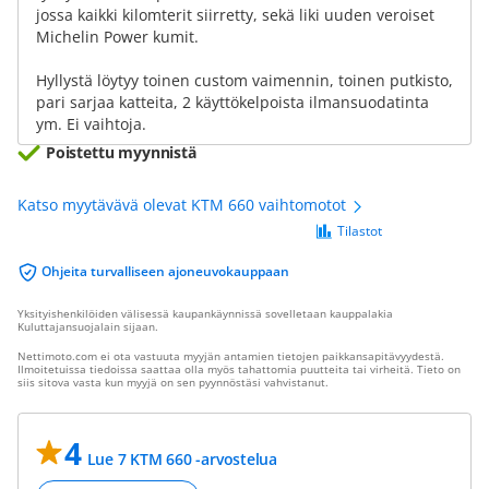
jossa kaikki kilomterit siirretty, sekä liki uuden veroiset
Michelin Power kumit.
Hyllystä löytyy toinen custom vaimennin, toinen putkisto,
pari sarjaa katteita, 2 käyttökelpoista ilmansuodatinta
ym. Ei vaihtoja.
Poistettu myynnistä
Katso myytävävä olevat KTM 660 vaihtomotot
Tilastot
Ohjeita turvalliseen ajoneuvokauppaan
Yksityishenkilöiden välisessä kaupankäynnissä sovelletaan kauppalakia
Kuluttajansuojalain sijaan.
Nettimoto.com ei ota vastuuta myyjän antamien tietojen paikkansapitävyydestä.
Ilmoitetuissa tiedoissa saattaa olla myös tahattomia puutteita tai virheitä. Tieto on
siis sitova vasta kun myyjä on sen pyynnöstäsi vahvistanut.
4
Lue 7 KTM 660 -arvostelua