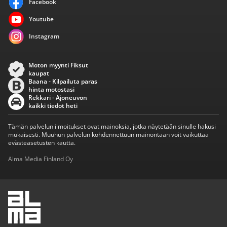
Facebook
Youtube
Instagram
Moton myynti Fiksut
kaupat
Baana - Kilpailuta paras
hinta motostasi
Rekkari - Ajoneuvon
kaikki tiedot heti
Tämän palvelun ilmoitukset ovat mainoksia, jotka näytetään sinulle hakusi
mukaisesti. Muuhun palvelun kohdennettuun mainontaan voit vaikuttaa
evästeasetusten kautta.
Alma Media Finland Oy