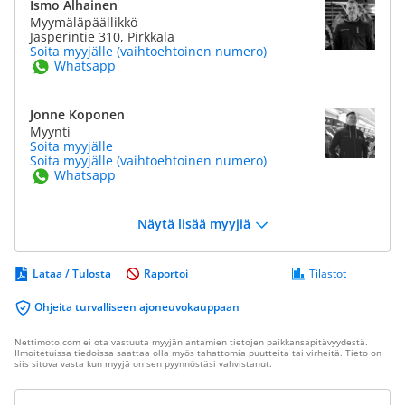
Ismo Alhainen
Myymäläpäällikkö
Jasperintie 310, Pirkkala
Soita myyjälle (vaihtoehtoinen numero)
Whatsapp
Jonne Koponen
Myynti
Soita myyjälle
Soita myyjälle (vaihtoehtoinen numero)
Whatsapp
Näytä lisää myyjiä
Lataa / Tulosta
Raportoi
Tilastot
Ohjeita turvalliseen ajoneuvokauppaan
Nettimoto.com ei ota vastuuta myyjän antamien tietojen paikkansapitävyydestä.
Ilmoitetuissa tiedoissa saattaa olla myös tahattomia puutteita tai virheitä. Tieto on
siis sitova vasta kun myyjä on sen pyynnöstäsi vahvistanut.