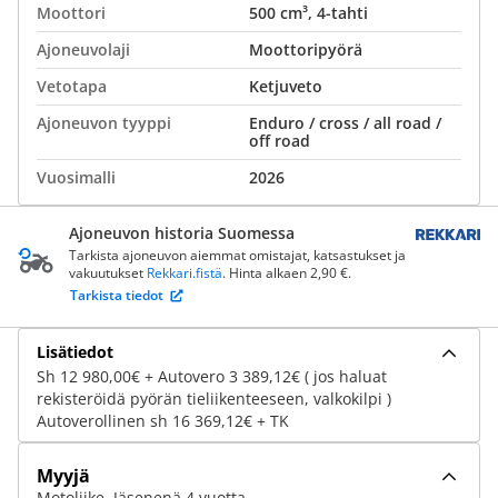
Moottori
500 cm³, 4-tahti
Ajoneuvolaji
Moottoripyörä
Vetotapa
Ketjuveto
Ajoneuvon tyyppi
Enduro / cross / all road /
off road
Vuosimalli
2026
Ajoneuvon historia Suomessa
Tarkista ajoneuvon aiemmat omistajat, katsastukset ja
vakuutukset
Rekkari.fistä
. Hinta alkaen 2,90 €.
Tarkista tiedot
Lisätiedot
Sh 12 980,00€ + Autovero 3 389,12€ ( jos haluat
rekisteröidä pyörän tieliikenteeseen, valkokilpi )
Autoverollinen sh 16 369,12€ + TK
Myyjä
Motoliike, Jäsenenä 4 vuotta