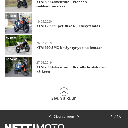
KTM 390 Adventure – Pieneen
seikkailunnälkään
KOEAJOT
19.05.2020
KTM 1290 SuperDuke R – Törkytehdas
KOEAJOT
26.07.2019
KTM 690 SMC R – Syntynyt sikailemaan
KOEAJOT
27.06.2019
KTM 790 Adventure – Kerralla keskiluokan
kärkeen
Sivun alkuun
Sivun alkuun
FI
/
EN