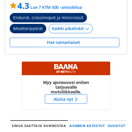
4.3
Lue 7 KTM 500 -arvostelua
Endurot, crossimopot ja minicrossit
Moottoripyörät
Hae samanlaiset
Myy ajoneuvosi eniten
tarjoavalle
motoliikkeelle.
Aloita nyt
SINUA SAATTAISI KIINNOSTAA
AIEMMIN KATSOTUT
SUOSITUT