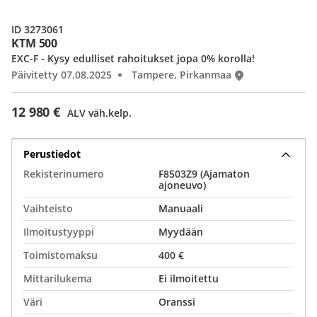
ID 3273061
KTM 500
EXC-F - Kysy edulliset rahoitukset jopa 0% korolla!
Päivitetty 07.08.2025
Tampere, Pirkanmaa
12 980 €
ALV väh.kelp.
Perustiedot
Rekisterinumero
F8503Z9 (Ajamaton
ajoneuvo)
Vaihteisto
Manuaali
Ilmoitustyyppi
Myydään
Toimistomaksu
400 €
Mittarilukema
Ei ilmoitettu
Väri
Oranssi