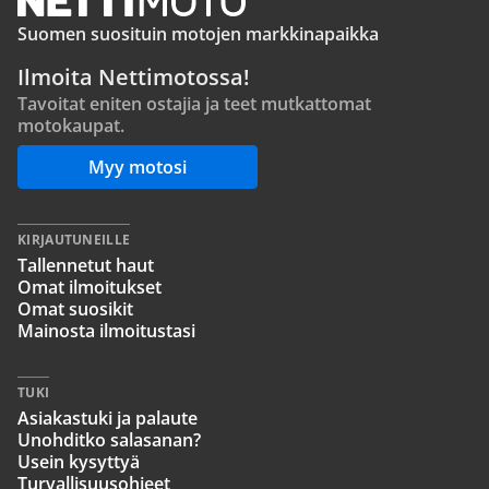
Suomen suosituin motojen markkinapaikka
Ilmoita Nettimotossa!
Tavoitat eniten ostajia ja teet mutkattomat
motokaupat.
Myy motosi
KIRJAUTUNEILLE
Tallennetut haut
Omat ilmoitukset
Omat suosikit
Mainosta ilmoitustasi
TUKI
Asiakastuki ja palaute
Unohditko salasanan?
Usein kysyttyä
Turvallisuusohjeet