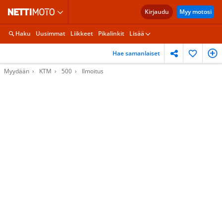
Kirjaudu
Myy motosi
Haku
Uusimmat
Liikkeet
Pikalinkit
Lisää
Hae samanlaiset
Myydään
KTM
500
Ilmoitus