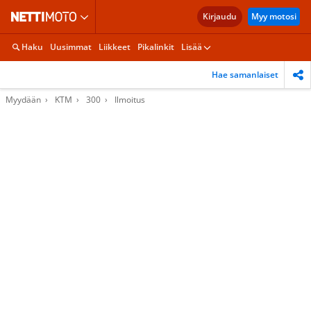
Kirjaudu
Myy motosi
Haku
Uusimmat
Liikkeet
Pikalinkit
Lisää
Hae samanlaiset
Myydään
KTM
300
Ilmoitus