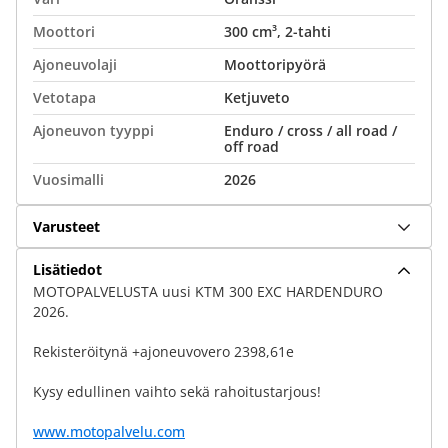
Moottori
300 cm³, 2-tahti
Ajoneuvolaji
Moottoripyörä
Vetotapa
Ketjuveto
Ajoneuvon tyyppi
Enduro / cross / all road /
off road
Vuosimalli
2026
Varusteet
Lisätiedot
MOTOPALVELUSTA uusi KTM 300 EXC HARDENDURO
2026.
Rekisteröitynä +ajoneuvovero 2398,61e
Kysy edullinen vaihto sekä rahoitustarjous!
www.motopalvelu.com