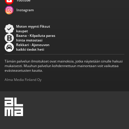
Youtube
Instagram
Moton myynti Fiksut
kaupat
Baana - Kilpailuta paras
hinta motostasi
Rekkari - Ajoneuvon
kaikki tiedot heti
Tämän palvelun ilmoitukset ovat mainoksia, jotka näytetään sinulle hakusi
mukaisesti. Muuhun palvelun kohdennettuun mainontaan voit vaikuttaa
evästeasetusten kautta.
Alma Media Finland Oy