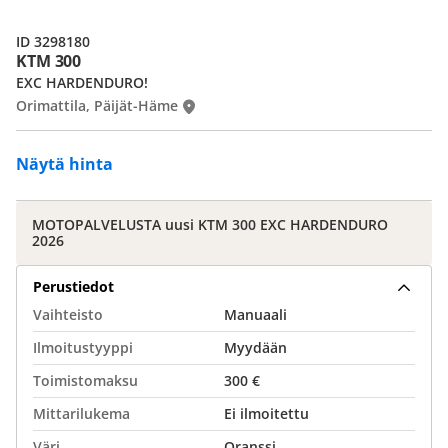
ID 3298180
KTM 300
EXC HARDENDURO!
Orimattila, Päijät-Häme
Näytä hinta
MOTOPALVELUSTA uusi KTM 300 EXC HARDENDURO
2026
Perustiedot
Vaihteisto
Manuaali
Ilmoitustyyppi
Myydään
Toimistomaksu
300 €
Mittarilukema
Ei ilmoitettu
Väri
Oranssi