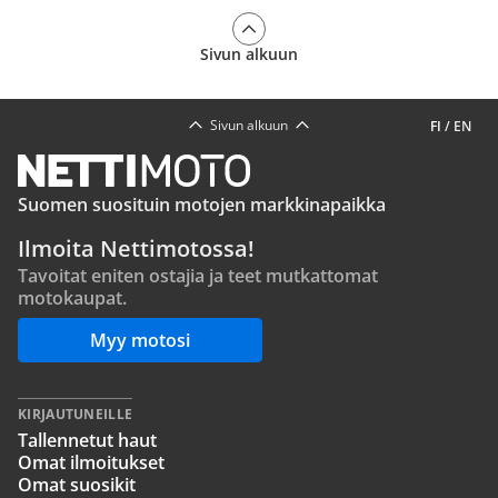
Sivun alkuun
Sivun alkuun
FI
/
EN
Suomen suosituin motojen markkinapaikka
Ilmoita Nettimotossa!
Tavoitat eniten ostajia ja teet mutkattomat
motokaupat.
Myy motosi
KIRJAUTUNEILLE
Tallennetut haut
Omat ilmoitukset
Omat suosikit