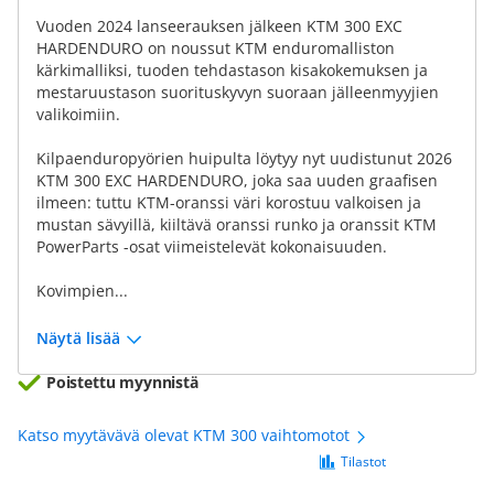
Vuoden 2024 lanseerauksen jälkeen KTM 300 EXC
HARDENDURO on noussut KTM enduromalliston
kärkimalliksi, tuoden tehdastason kisakokemuksen ja
mestaruustason suorituskyvyn suoraan jälleenmyyjien
valikoimiin.
Kilpaenduropyörien huipulta löytyy nyt uudistunut 2026
KTM 300 EXC HARDENDURO, joka saa uuden graafisen
ilmeen: tuttu KTM-oranssi väri korostuu valkoisen ja
mustan sävyillä, kiiltävä oranssi runko ja oranssit KTM
PowerParts -osat viimeistelevät kokonaisuuden.
Kovimpien...
Näytä lisää
Poistettu myynnistä
Katso myytävävä olevat KTM 300 vaihtomotot
Tilastot