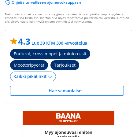
Ohjeita turvalliseen ajoneuvokauppaan
Nettimoto.com ei ota vastuuta myyjän antamien tietojen paikkansapitävyydestä.
Ilmoitetuissa tiedoissa saattaa olla myös tahattomia puutteita tai virheitä. Tieto on
siis sitova vasta kun myyjä on sen pyynnöstäsi vahvistanut.
4.3
Lue 39 KTM 300 -arvostelua
Endurot, crossimopot ja minicrossit
Moottoripyörät
Tarjoukset
Hae samanlaiset
Myy ajoneuvosi eniten