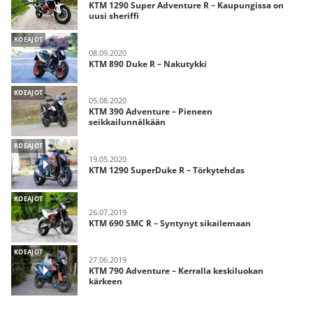
KTM 1290 Super Adventure R – Kaupungissa on
uusi sheriffi
KOEAJOT
08.09.2020
KTM 890 Duke R – Nakutykki
KOEAJOT
05.08.2020
KTM 390 Adventure – Pieneen
seikkailunnälkään
KOEAJOT
19.05.2020
KTM 1290 SuperDuke R – Törkytehdas
KOEAJOT
26.07.2019
KTM 690 SMC R – Syntynyt sikailemaan
KOEAJOT
27.06.2019
KTM 790 Adventure – Kerralla keskiluokan
kärkeen