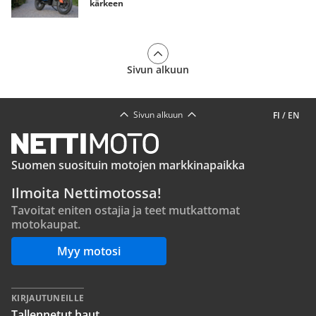
kärkeen
Sivun alkuun
Sivun alkuun
FI
/
EN
Suomen suosituin motojen markkinapaikka
Ilmoita Nettimotossa!
Tavoitat eniten ostajia ja teet mutkattomat
motokaupat.
Myy motosi
KIRJAUTUNEILLE
Tallennetut haut