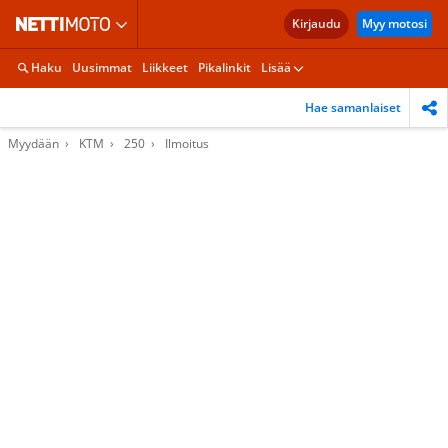
Kirjaudu
Myy motosi
Haku
Uusimmat
Liikkeet
Pikalinkit
Lisää
Hae samanlaiset
Myydään
KTM
250
Ilmoitus