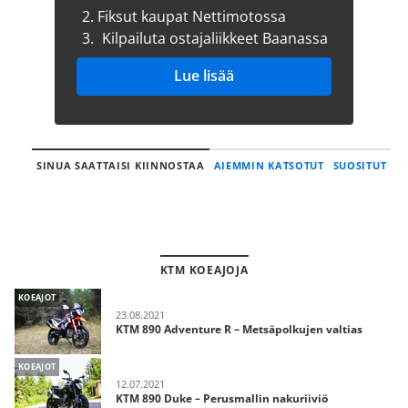
2.
Fiksut kaupat Nettimotossa
3.
Kilpailuta ostajaliikkeet Baanassa
Lue lisää
SINUA SAATTAISI KIINNOSTAA
AIEMMIN KATSOTUT
SUOSITUT
KTM KOEAJOJA
KOEAJOT
23.08.2021
KTM 890 Adventure R – Metsäpolkujen valtias
KOEAJOT
12.07.2021
KTM 890 Duke – Perusmallin nakuriiviö