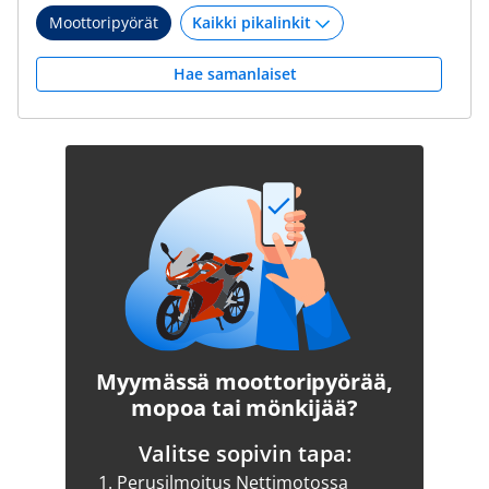
Moottoripyörät
Hae samanlaiset
Myymässä moottoripyörää,
mopoa tai mönkijää?
Valitse sopivin tapa:
1.
Perusilmoitus Nettimotossa