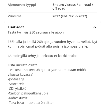
Ajoneuvon tyyppi
Enduro / cross / all road /
off road
Vuosimalli
2017 (ensirek. 6-2017)
Lisätiedot
Tästä tyylikäs 250 seuraavalle ajoon
166h alla ja itsellä 26h ajot ja vuoden hyvin palvellut. Nyt
kummatkin omat pyörät alta pois ja isompaa tilalle.
LA racingillä tehty ja tsekattu et kaikki srulaa.
Lista uusista osista:
- Valkoset Katteet 0h ajettu (vanhat mukaan mitkä
vikassa kuvassa)
-Johtosarja
-Starttirele
-CDI yksikkö
-Carbon pakoputkensuoja
-Kahvakumit
-Taka iskari huolettu 0h sitten