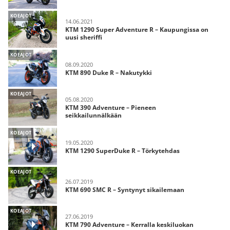
KOEAJOT
14.06.2021
KTM 1290 Super Adventure R – Kaupungissa on
uusi sheriffi
KOEAJOT
08.09.2020
KTM 890 Duke R – Nakutykki
KOEAJOT
05.08.2020
KTM 390 Adventure – Pieneen
seikkailunnälkään
KOEAJOT
19.05.2020
KTM 1290 SuperDuke R – Törkytehdas
KOEAJOT
26.07.2019
KTM 690 SMC R – Syntynyt sikailemaan
KOEAJOT
27.06.2019
KTM 790 Adventure – Kerralla keskiluokan