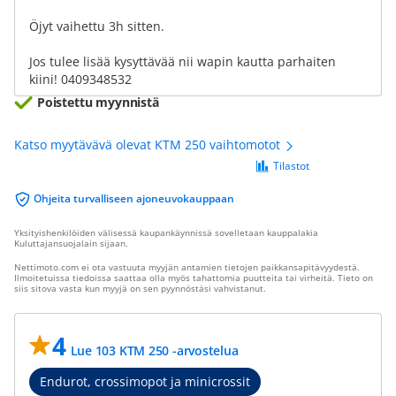
Öjyt vaihettu 3h sitten.
Jos tulee lisää kysyttävää nii wapin kautta parhaiten
kiini! 0409348532
Poistettu myynnistä
Katso myytävävä olevat KTM 250 vaihtomotot
Tilastot
Ohjeita turvalliseen ajoneuvokauppaan
Yksityishenkilöiden välisessä kaupankäynnissä sovelletaan kauppalakia
Kuluttajansuojalain sijaan.
Nettimoto.com ei ota vastuuta myyjän antamien tietojen paikkansapitävyydestä.
Ilmoitetuissa tiedoissa saattaa olla myös tahattomia puutteita tai virheitä. Tieto on
siis sitova vasta kun myyjä on sen pyynnöstäsi vahvistanut.
4
Lue 103 KTM 250 -arvostelua
Endurot, crossimopot ja minicrossit