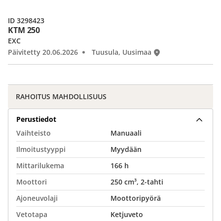
ID 3298423
KTM 250
EXC
Päivitetty 20.06.2026
Tuusula, Uusimaa
RAHOITUS MAHDOLLISUUS
Perustiedot
Vaihteisto
Manuaali
Ilmoitustyyppi
Myydään
Mittarilukema
166 h
Moottori
250 cm³, 2-tahti
Ajoneuvolaji
Moottoripyörä
Vetotapa
Ketjuveto