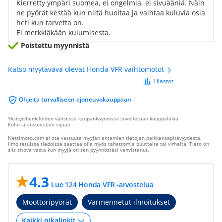
Kierretty ympäri suomea, ei ongelmia, ei sivuääniä. Näin
ne pyörät kestää kun niitä huoltaa ja vaihtaa kuluvia osia
heti kun tarvetta on.
Ei merkkiäkään kulumisesta.
Poistettu myynnistä
Katso myytävävä olevat Honda VFR vaihtomotot
Tilastot
Ohjeita turvalliseen ajoneuvokauppaan
Yksityishenkilöiden välisessä kaupankäynnissä sovelletaan kauppalakia
Kuluttajansuojalain sijaan.
Nettimoto.com ei ota vastuuta myyjän antamien tietojen paikkansapitävyydestä.
Ilmoitetuissa tiedoissa saattaa olla myös tahattomia puutteita tai virheitä. Tieto on
siis sitova vasta kun myyjä on sen pyynnöstäsi vahvistanut.
4.3
Lue 124 Honda VFR -arvostelua
Moottoripyörät
Varmennetut ilmoitukset