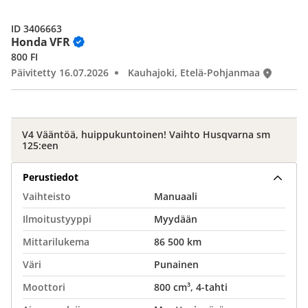
ID 3406663
Honda VFR
800 FI
Päivitetty 16.07.2026
Kauhajoki, Etelä-Pohjanmaa
V4 Vääntöä, huippukuntoinen! Vaihto Husqvarna sm
125:een
Perustiedot
Vaihteisto
Manuaali
Ilmoitustyyppi
Myydään
Mittarilukema
86 500 km
Väri
Punainen
Moottori
800 cm³, 4-tahti