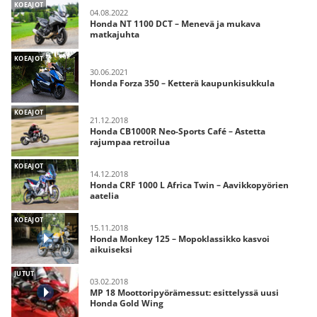
KOEAJOT
04.08.2022
Honda NT 1100 DCT – Menevä ja mukava
matkajuhta
KOEAJOT
30.06.2021
Honda Forza 350 – Ketterä kaupunkisukkula
KOEAJOT
21.12.2018
Honda CB1000R Neo-Sports Café – Astetta
rajumpaa retroilua
KOEAJOT
14.12.2018
Honda CRF 1000 L Africa Twin – Aavikkopyörien
aatelia
KOEAJOT
15.11.2018
Honda Monkey 125 – Mopoklassikko kasvoi
aikuiseksi
JUTUT
03.02.2018
MP 18 Moottoripyörämessut: esittelyssä uusi
Honda Gold Wing