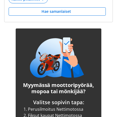
Hae samanlaiset
Myymässä moottoripyörää,
mopoa tai mönkijää?
Valitse sopivin tapa:
1.
Perusilmoitus Nettimotossa
2.
Fiksut kaupat Nettimotossa