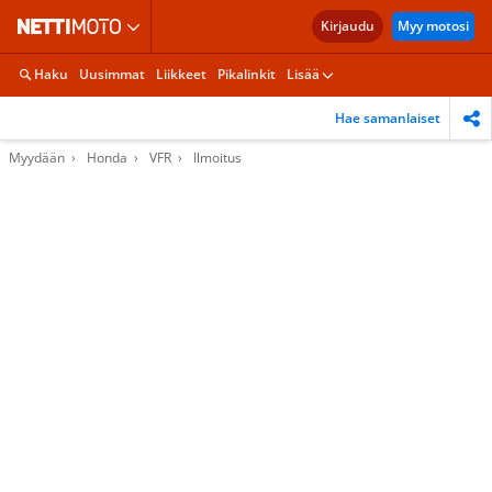
Kirjaudu
Myy motosi
Haku
Uusimmat
Liikkeet
Pikalinkit
Lisää
Hae samanlaiset
Myydään
Honda
VFR
Ilmoitus