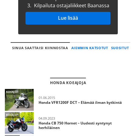
3.
Kilpailuta ostajaliikkeet Baanassa
Lue lisää
SINUA SAATTAISI KIINNOSTAA
AIEMMIN KATSOTUT
SUOSITUT
HONDA KOEAJOJA
KOEAJOT
01.06.2015
Honda VFR1200F DCT – Elämää ilman kytkintä
KOEAJOT
04.09.2023
Honda CB 750 Hornet – Uudesti syntynyt
herhiläinen