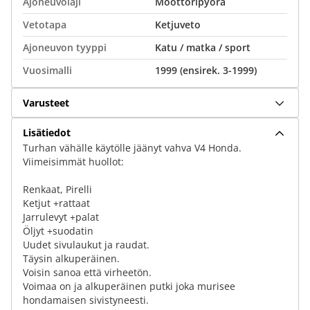
Ajoneuvolaji
Moottoripyörä
Vetotapa
Ketjuveto
Ajoneuvon tyyppi
Katu / matka / sport
Vuosimalli
1999 (ensirek. 3-1999)
Varusteet
Lisätiedot
Turhan vähälle käytölle jäänyt vahva V4 Honda.
Viimeisimmät huollot:
Renkaat, Pirelli
Ketjut +rattaat
Jarrulevyt +palat
Öljyt +suodatin
Uudet sivulaukut ja raudat.
Täysin alkuperäinen.
Voisin sanoa että virheetön.
Voimaa on ja alkuperäinen putki joka murisee
hondamaisen sivistyneesti.