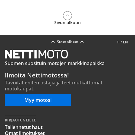
Sivun alkuun
Sivun alkuun
FI
/
EN
Suomen suosituin motojen markkinapaikka
Ilmoita Nettimotossa!
Tavoitat eniten ostajia ja teet mutkattomat
motokaupat.
Myy motosi
KIRJAUTUNEILLE
Tallennetut haut
Omat ilmoitukset