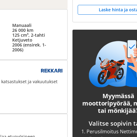
Laske hinta ja ost
Manuaali
26 000 km
125 cm³, 2-tahti
Ketjuveto
2006 (ensirek. 1-
2006)
 katsastukset ja vakuutukset
Myymässä
moottoripyörää,
tai mönkijää
Valitse sopivin t
1.
Perusilmoitus Nettim
ulaa etupyörineen.