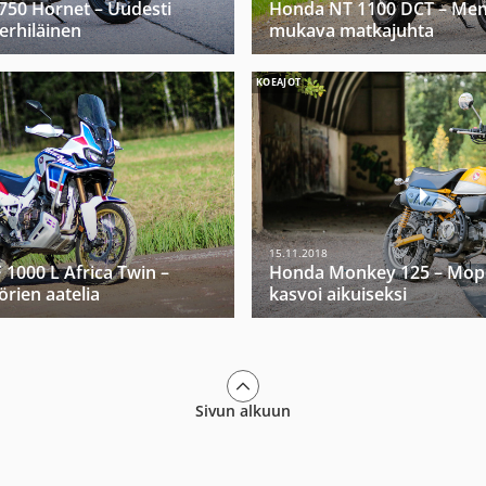
750 Hornet – Uudesti
Honda NT 1100 DCT – Men
erhiläinen
mukava matkajuhta
KOEAJOT
15.11.2018
1000 L Africa Twin –
Honda Monkey 125 – Mop
rien aatelia
kasvoi aikuiseksi
Sivun alkuun