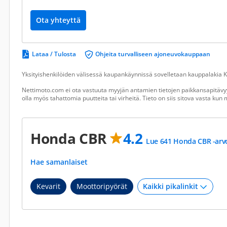
Ota yhteyttä
Lataa / Tulosta
Ohjeita turvalliseen ajoneuvokauppaan
Yksityishenkilöiden välisessä kaupankäynnissä sovelletaan kauppalakia Ku
Nettimoto.com ei ota vastuuta myyjän antamien tietojen paikkansapitävyy
olla myös tahattomia puutteita tai virheitä. Tieto on siis sitova vasta ku
Honda CBR
4.2
Lue 641 Honda CBR -arv
Hae samanlaiset
Kevarit
Moottoripyörät