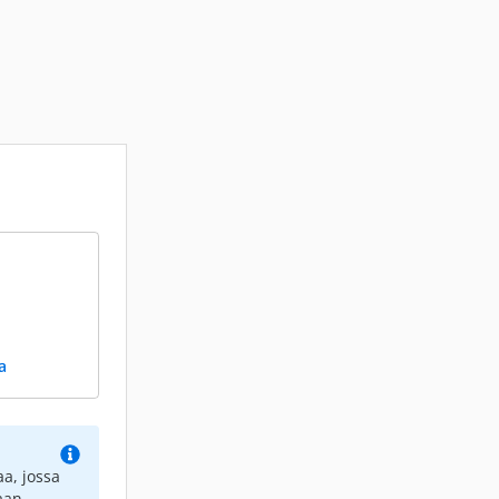
a
a, jossa
aan