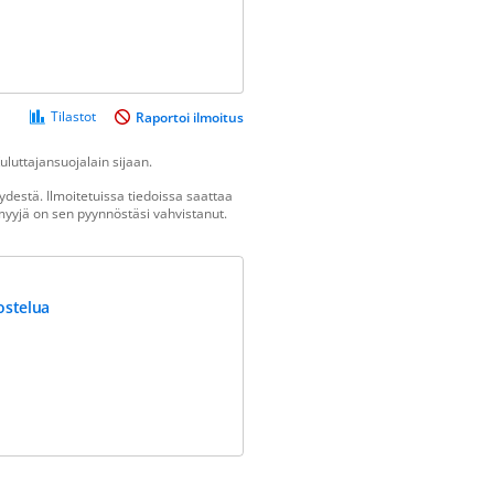
Tilastot
Raportoi ilmoitus
luttajansuojalain sijaan.
destä. Ilmoitetuissa tiedoissa saattaa
n myyjä on sen pyynnöstäsi vahvistanut.
ostelua