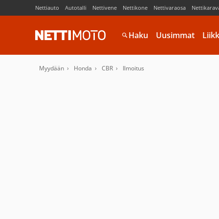
Nettiauto
Autotalli
Nettivene
Nettikone
Nettivaraosa
Nettikarav
Haku
Uusimmat
Liik
Myydään
Honda
CBR
Ilmoitus