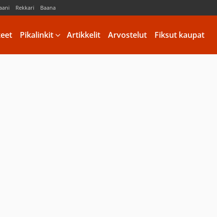
aani
Rekkari
Baana
keet
Pikalinkit
Artikkelit
Arvostelut
Fiksut kaupat