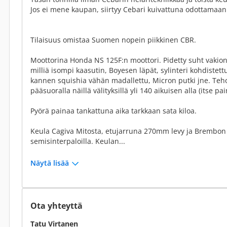
Jos ei mene kaupan, siirtyy Cebari kuivattuna odottamaan 
Tilaisuus omistaa Suomen nopein piikkinen CBR.
Moottorina Honda NS 125F:n moottori. Pidetty suht vakion
milliä isompi kaasutin, Boyesen läpät, sylinteri kohdistett
kannen squishia vähän madallettu, Micron putki jne. Te
pääsuoralla näillä välityksillä yli 140 aikuisen alla (itse 
Pyörä painaa tankattuna aika tarkkaan sata kiloa.
Keula Cagiva Mitosta, etujarruna 270mm levy ja Brembon
semisinterpaloilla. Keulan...
Näytä lisää
Ota yhteyttä
Tatu Virtanen