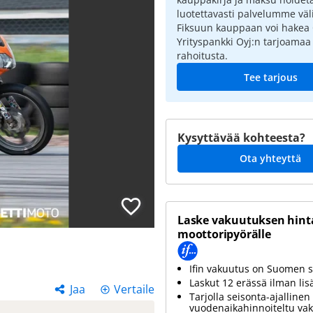
luotettavasti palvelumme väli
Fiksuun kauppaan voi hakea
Yrityspankki Oyj:n tarjoamaa
rahoitusta.
Tee tarjous
Kysyttävää kohteesta?
Ota yhteyttä
Laske vakuutuksen hinta
moottoripyörälle
Ifin vakuutus on Suomen s
Laskut 12 erässä ilman lis
Jaa
Vertaile
Tarjolla seisonta-ajallinen 
vuodenaikahinnoiteltu va