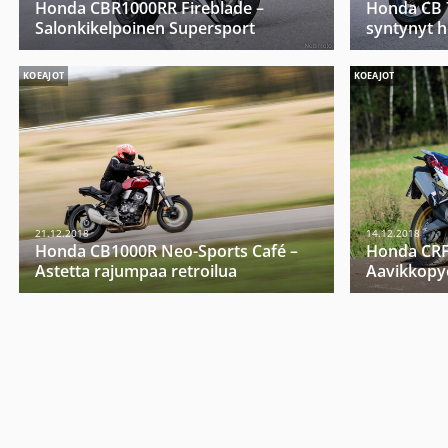
Honda CBR1000RR Fireblade –
Honda CB 
Salonkikelpoinen Supersport
syntynyt h
KOEAJOT
KOEAJOT
21.12.2018
14.12.2018
Honda CB1000R Neo-Sports Café –
Honda CRF 
Astetta rajumpaa retroilua
Aavikkopyö