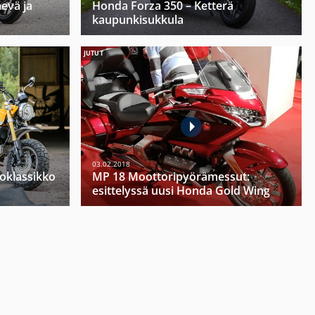
evä ja
Honda Forza 350 – Ketterä
kaupunkisukkula
JUTUT
03.02.2018
oklassikko
MP 18 Moottoripyörämessut:
esittelyssä uusi Honda Gold Wing