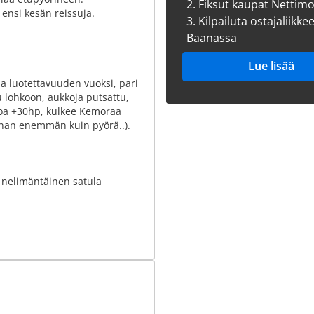
2.
Fiksut kaupat Nettim
ensi kesän reissuja.
3.
Kilpailuta ostajaliikke
Baanassa
Lue lisää
a luotettavuuden vuoksi, pari
u lohkoon, aukkoja putsattu,
hoa +30hp, kulkee Kemoraa
painan enemmän kuin pyörä..).
 nelimäntäinen satula