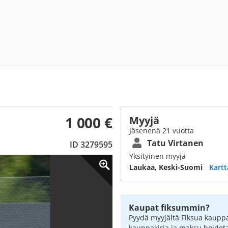
1 000 €
Myyjä
Jäsenenä 21 vuotta
Tatu Virtanen
ID 3279595
Yksityinen myyjä
Laukaa, Keski-Suomi
Kartt
Kaupat fiksummin?
Pyydä myyjältä Fiksua kauppa
kauppakirja ja maksu hoidet