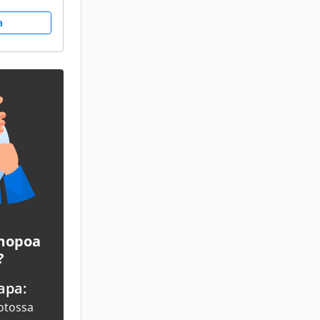
a
 mopoa
?
apa:
otossa