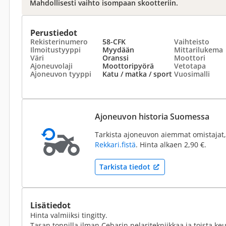
Mahdollisesti vaihto isompaan skootteriin.
Perustiedot
Rekisterinumero
58-CFK
Vaihteisto
Ilmoitustyyppi
Myydään
Mittarilukema
Väri
Oranssi
Moottori
Ajoneuvolaji
Moottoripyörä
Vetotapa
Ajoneuvon tyyppi
Katu / matka / sport
Vuosimalli
Ajoneuvon historia Suomessa
Tarkista ajoneuvon aiemmat omistajat,
Rekkari.fistä
. Hinta alkaen 2,90 €.
Tarkista tiedot
Lisätiedot
Hinta valmiiksi tingitty.
Tasan tonnilla ilman Cebarin nelaritekniikkaa ja toista ke