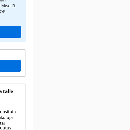
tyksellä.
 OP
 tälle
uosituin
äkuluja
tai
kuutus