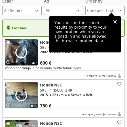
Seller
Ad
Order by
All Sellers
You can sort the search
results by proximity to your
Fast lane
Want more visibility to your ad?
own location when you are
signed in and have allowed
the browser location data.
Honda NSC
50 cm³
2002
● 28 tkm
● 4-Stroke
● Belt
600 €
7
Vähän naarmuja ja halkeamia mutta toimii hyvin
Tampere, Kimi Kurkela
Honda NSC
50 cm³, NSC50T2 49
2015
● 22 tkm
● 4-Stroke
● Belt
750 €
16
Jyväskylä, Janne Janhonen
Honda NSC