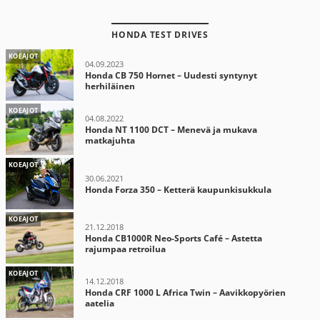
HONDA TEST DRIVES
KOEAJOT
04.09.2023
Honda CB 750 Hornet – Uudesti syntynyt
herhiläinen
KOEAJOT
04.08.2022
Honda NT 1100 DCT – Menevä ja mukava
matkajuhta
KOEAJOT
30.06.2021
Honda Forza 350 – Ketterä kaupunkisukkula
KOEAJOT
21.12.2018
Honda CB1000R Neo-Sports Café – Astetta
rajumpaa retroilua
KOEAJOT
14.12.2018
Honda CRF 1000 L Africa Twin – Aavikkopyörien
aatelia