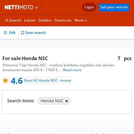
Login
Sell your vehicle
Search
Latest
Dealers
Shortcuts
More
Edit
Save search
For sale Honda NSC
7
pcs
Yhteensä 7 kpl Honda NSC - mallista kohdetta myydään alla olevien
ilmoitusten kautta 600 € - 1 900 €.
... Read more
4.6
Read 42 Honda NSC -review
Search items:
Honda NSC