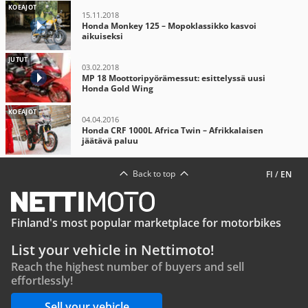
KOEAJOT
15.11.2018
Honda Monkey 125 – Mopoklassikko kasvoi
aikuiseksi
JUTUT
03.02.2018
MP 18 Moottoripyörämessut: esittelyssä uusi
Honda Gold Wing
KOEAJOT
04.04.2016
Honda CRF 1000L Africa Twin – Afrikkalaisen
jäätävä paluu
Back to top
FI
/
EN
Finland's most popular marketplace for motorbikes
List your vehicle in Nettimoto!
Reach the highest number of buyers and sell
effortlessly!
Sell your vehicle