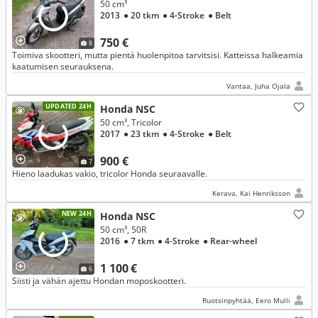
50 cm³
2013
● 20 tkm
● 4-Stroke
● Belt
750 €
8
Toimiva skootteri, mutta pientä huolenpitoa tarvitsisi. Katteissa halkeamia
kaatumisen seurauksena.
Vantaa, Juha Ojala
UPDATED 24H
Honda NSC
50 cm³, Tricolor
2017
● 23 tkm
● 4-Stroke
● Belt
900 €
7
Hieno laadukas vakio, tricolor Honda seuraavalle.
Kerava, Kai Henriksson
NEW 24H
Honda NSC
50 cm³, 50R
2016
● 7 tkm
● 4-Stroke
● Rear-wheel
1 100 €
6
Siisti ja vähän ajettu Hondan moposkootteri.
Ruotsinpyhtää, Eero Mulli