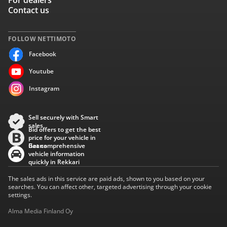
For dealers
Contact us
FOLLOW NETTIMOTO
Facebook
Youtube
Instagram
Sell securely with Smart
sales
Bid offers to get the best
price for your vehicle in
Baana
Get comprehensive
vehicle information
quickly in Rekkari
The sales ads in this service are paid ads, shown to you based on your
searches. You can affect other, targeted advertising through your cookie
settings.
Alma Media Finland Oy