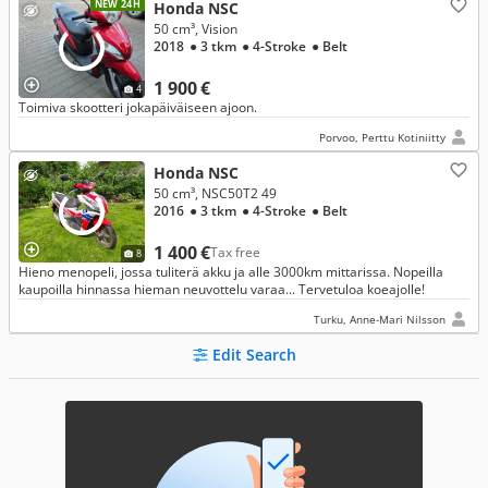
NEW 24H
Honda NSC
50 cm³, Vision
2018
● 3 tkm
● 4-Stroke
● Belt
1 900 €
4
Toimiva skootteri jokapäiväiseen ajoon.
Porvoo, Perttu Kotiniitty
Honda NSC
50 cm³, NSC50T2 49
2016
● 3 tkm
● 4-Stroke
● Belt
1 400 €
Tax free
8
Hieno menopeli, jossa tuliterä akku ja alle 3000km mittarissa. Nopeilla
kaupoilla hinnassa hieman neuvottelu varaa... Tervetuloa koeajolle!
Turku, Anne-Mari Nilsson
Edit Search