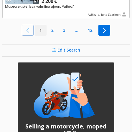
2 200 €
2
Museorekisterissä valmiina ajoon. Vaihto?
Asikkala, Juha Saarinen
1
2
3
...
12
Edit Search
Selling a motorcycle, moped