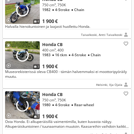
750 cm³, 750K
1982
● 4-Stroke
● Chain
1 900 €
4
Halvalla hienokuntoinen ja laajasti huollettu Honda.
Taivalkoski, Antti Taivalkoski
Honda CB
400 cm³, 400
1983
● 16 tkm
● 4-Stroke
● Chain
1 900 €
3
Museorekisterissä oleva CB400 - tämän halvemmaksi ei moottoripyöräily
muutu.
Helsinki, Ilja Ojala
Honda CB
750 cm³, 750K
1980
● 4-Stroke
● Rear-wheel
1 900 €
7
Osta Honda. Ei alkuperäisillä vaimentimilla, kuten kuvasta näkyy.
Alkuperäiskuntoinen / tuunaamaton muutoin. Kaasareihin vaihdoin kaikki
suuttimet ja uusin akun siihen into sitten loppuikin.