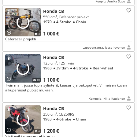
Kuopio, Annika Sopo
Honda CB
550 cm³, Caferacer projekti
1970
● 4-Stroke
● Chain
1 000 €
3
Caferacer projekti
Lappeenranta, Jesse Juvonen
Honda CB
125 cm³, 125 Twin
1983
● 39 tkm
● 4-Stroke
● Rear-wheel
1 100 €
10
Twin malli, jossa tupla sylinterit, kaasarit ja pakoputket. Viimeisen kuvan
alkuperäiset putket mukaan.
Kempele, Niila Kaulanen
Honda CB
250 cm³, CB250RS
1983
● 4-Stroke
● Chain
1 200 €
4
Siisti vaikka museorekisteriin