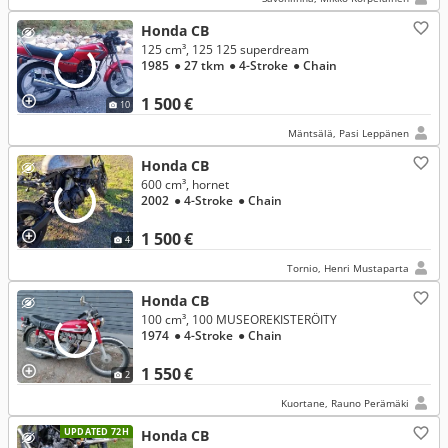
Honda CB
125 cm³, 125 125 superdream
1985
● 27 tkm
● 4-Stroke
● Chain
1 500 €
10
Mäntsälä, Pasi Leppänen
Honda CB
600 cm³, hornet
2002
● 4-Stroke
● Chain
1 500 €
4
Tornio, Henri Mustaparta
Honda CB
100 cm³, 100 MUSEOREKISTERÖITY
1974
● 4-Stroke
● Chain
1 550 €
2
Kuortane, Rauno Perämäki
UPDATED 72H
Honda CB