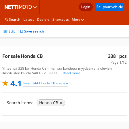
Login
Sell your vehicle
Search
Latest
Dealers
Shortcuts
More
Edit
Save search
For sale Honda CB
338
pcs
Page
1/12
Yhteensä 338 kpl Honda CB - mallista kohdetta myydään alla olevien
ilmoitusten kautta 540 € - 21 990 €.
... Read more
4.1
Read 244 Honda CB -review
Search items:
Honda CB