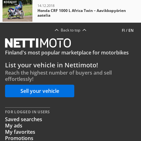
KOEAJOT
14.12.2018
Honda CRF 1000 L Africa Twin – Aavikkopyörien
aatelia
Back to top
FI
/
EN
Finland's most popular marketplace for motorbikes
List your vehicle in Nettimoto!
Reach the highest number of buyers and sell
effortlessly!
Sell your vehicle
FOR LOGGED IN USERS
Saved searches
My ads
My favorites
Promotions