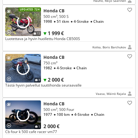
Hauho, Reijo Saarinen
UPDATED 72H
Honda CB
500 cm³, 500 S
1998
● 51 tkm
● 4-Stroke
● Chain
1 999 €
13
Luotettava ja hyvin huollettu Honda CB500S
Kotka, Boris Barchukov
Honda CB
750 cm³
1982
● 4-Stroke
● Chain
2 000 €
8
Tästä hyvin palvellut tuuttihonda seuraavalle
Vaasa, Wäinö Rajala
Honda CB
500 cm³, 500 Four
1977
● 100 km
● 4-Stroke
● Chain
2 000 €
5
Cb four k 500 cafe racer vm77