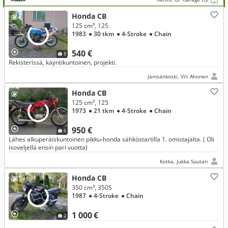
Honda CB
125 cm³, 125
1983
● 30 tkm
● 4-Stroke
● Chain
540 €
8
Rekisterissä, käyntikuntoinen, projekti.
Jämsänkoski, Vili Ahonen
Honda CB
125 cm³, 125
1973
● 21 tkm
● 4-Stroke
● Chain
950 €
6
Lähes alkuperäiskuntoinen pikku-honda sähköstartilla 1. omistajalta. ( Oli
isoveljellä ensin pari vuotta)
Kotka, Jukka Suutari
Honda CB
350 cm³, 350S
1987
● 4-Stroke
● Chain
1 000 €
2