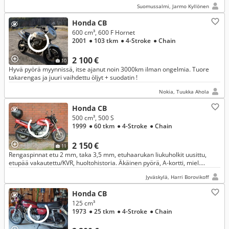
Suomussalmi, Jarmo Kyllönen
Honda CB
600 cm³, 600 F Hornet
2001
● 103 tkm
● 4-Stroke
● Chain
2 100 €
10
Hyvä pyörä myynnissä, itse ajanut noin 3000km ilman ongelmia. Tuore
takarengas ja juuri vaihdettu öljyt + suodatin !
Nokia, Tuukka Ahola
Honda CB
500 cm³, 500 S
1999
● 60 tkm
● 4-Stroke
● Chain
2 150 €
11
Rengaspinnat etu 2 mm, taka 3,5 mm, etuhaarukan liukuholkit uusittu,
etupää vakautettu/KVR, huoltohistoria. Äkäinen pyörä, A-kortti, miel.
kokeneelle kuskille.
Jyväskylä, Harri Borovikoff
Honda CB
125 cm³
1973
● 25 tkm
● 4-Stroke
● Chain