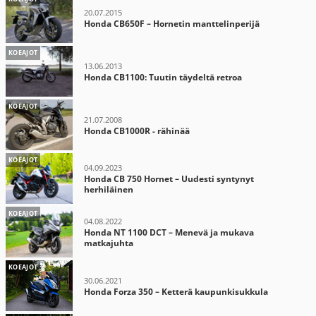
20.07.2015
Honda CB650F – Hornetin manttelinperijä
KOEAJOT
13.06.2013
Honda CB1100: Tuutin täydeltä retroa
KOEAJOT
21.07.2008
Honda CB1000R - rähinää
KOEAJOT
04.09.2023
Honda CB 750 Hornet – Uudesti syntynyt
herhiläinen
KOEAJOT
04.08.2022
Honda NT 1100 DCT – Menevä ja mukava
matkajuhta
KOEAJOT
30.06.2021
Honda Forza 350 – Ketterä kaupunkisukkula