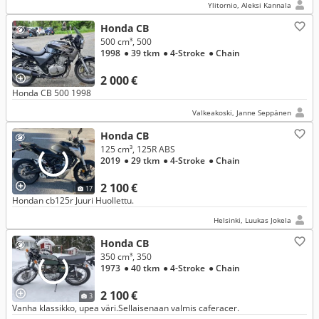
Ylitornio, Aleksi Kannala
Honda CB
500 cm³, 500
1998
● 39 tkm
● 4-Stroke
● Chain
2 000 €
Honda CB 500 1998
Valkeakoski, Janne Seppänen
Honda CB
125 cm³, 125R ABS
2019
● 29 tkm
● 4-Stroke
● Chain
2 100 €
17
Hondan cb125r Juuri Huollettu.
Helsinki, Luukas Jokela
Honda CB
350 cm³, 350
1973
● 40 tkm
● 4-Stroke
● Chain
2 100 €
3
Vanha klassikko, upea väri.Sellaisenaan valmis caferacer.