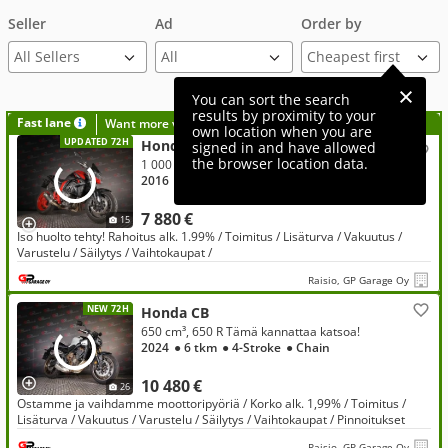
Seller
Ad
Order by
All Sellers
You can sort the search
results by proximity to your
Fast lane
Want more visibility to your ad?
own location when you are
UPDATED 72H
Honda CB
signed in and have allowed
the browser location data.
1 000 cm³, 1000R Iso venttiilihuolto tehty!
2016
● 50 tkm
● 4-Stroke
● Chain
7 880 €
15
Iso huolto tehty! Rahoitus alk. 1.99% / Toimitus / Lisäturva / Vakuutus /
Varustelu / Säilytys / Vaihtokaupat /
Raisio, GP Garage Oy
NEW 72H
Honda CB
650 cm³, 650 R Tämä kannattaa katsoa!
2024
● 6 tkm
● 4-Stroke
● Chain
10 480 €
26
Ostamme ja vaihdamme moottoripyöriä / Korko alk. 1,99% / Toimitus /
Lisäturva / Vakuutus / Varustelu / Säilytys / Vaihtokaupat / Pinnoitukset
Raisio, GP Garage Oy