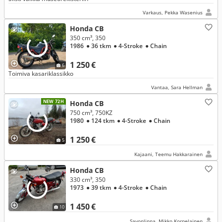
Varkaus, Pekka Wasenius
Honda CB
350 cm³, 350
1986
● 36 tkm
● 4-Stroke
● Chain
1 250 €
6
Toimiva kasariklassikko
Vantaa, Sara Hellman
NEW 72H
Honda CB
750 cm³, 750KZ
1980
● 124 tkm
● 4-Stroke
● Chain
1 250 €
5
Kajaani, Teemu Hakkarainen
Honda CB
330 cm³, 350
1973
● 39 tkm
● 4-Stroke
● Chain
1 450 €
10
Savonlinna, Mikko Korpelainen