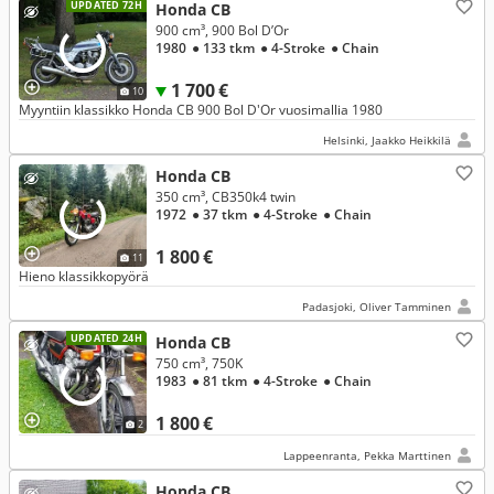
UPDATED 72H
Honda CB
900 cm³, 900 Bol D’Or
1980
● 133 tkm
● 4-Stroke
● Chain
1 700 €
10
Myyntiin klassikko Honda CB 900 Bol D'Or vuosimallia 1980
Helsinki, Jaakko Heikkilä
Honda CB
350 cm³, CB350k4 twin
1972
● 37 tkm
● 4-Stroke
● Chain
1 800 €
11
Hieno klassikkopyörä
Padasjoki, Oliver Tamminen
UPDATED 24H
Honda CB
750 cm³, 750K
1983
● 81 tkm
● 4-Stroke
● Chain
1 800 €
2
Lappeenranta, Pekka Marttinen
Honda CB