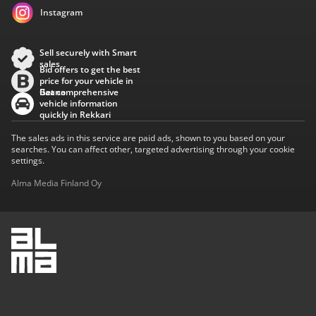
Instagram
Sell securely with Smart
sales
Bid offers to get the best
price for your vehicle in
Baana
Get comprehensive
vehicle information
quickly in Rekkari
The sales ads in this service are paid ads, shown to you based on your
searches. You can affect other, targeted advertising through your cookie
settings.
Alma Media Finland Oy