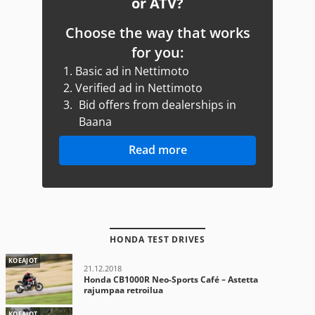
or ATV?
Choose the way that works
for you:
1.
Basic ad in Nettimoto
2.
Verified ad in Nettimoto
3.
Bid offers from dealerships in
Baana
Read more
HONDA TEST DRIVES
KOEAJOT
21.12.2018
Honda CB1000R Neo-Sports Café – Astetta
rajumpaa retroilua
KOEAJOT