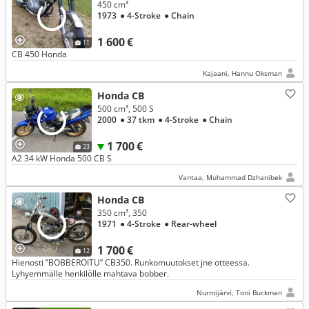
450 cm³
1973
● 4-Stroke
● Chain
1 600 €
11
CB 450 Honda
Kajaani, Hannu Oksman
Honda CB
500 cm³, 500 S
2000
● 37 tkm
● 4-Stroke
● Chain
1 700 €
23
A2 34 kW Honda 500 CB S
Vantaa, Muhammad Dzhanibek
Honda CB
350 cm³, 350
1971
● 4-Stroke
● Rear-wheel
1 700 €
12
Hienosti ”BOBBEROITU” CB350. Runkomuutokset jne otteessa.
Lyhyemmälle henkilölle mahtava bobber.
Nurmijärvi, Toni Buckman