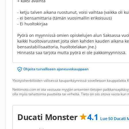
+ kaksi avainta
- ketju talven aikana ruostunut, voisi vaihtaa (vaikka oli 
- ei bensamittaria (tämän vuosimallin erikoisuus)
- Ei huoltokirjaa
Pyörä on myynnissä omien opiskelujen alun Saksassa vuo
kaikki huoltovarusteet joita olen kahden kauden aikana k
bensastabilisaattoria, huoltotelakan jne.)
Hinnasta saa tarjota mutta pyörä ei ole pakkomyynnissä.
Ohjeita turvalliseen ajoneuvokauppaan
Yksityishenkilöiden välisessä kaupankäynnissä sovelletaan kauppalakia Ku
Nettimoto.com ei ota vastuuta myyjän antamien tietojen paikkansapitävyy
olla myös tahattomia puutteita tai virheitä. Tieto on siis sitova vasta ku
Ducati Monster
4.1
Lue 50 Ducati 