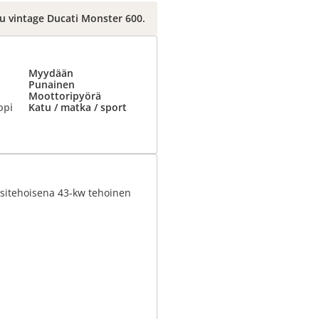
u vintage Ducati Monster 600.
Myydään
Punainen
Moottoripyörä
ppi
Katu / matka / sport
äysitehoisena 43-kw tehoinen