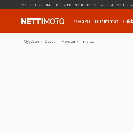
Nettiauto
Autotalli
Nettivene
Nettikone
Nettivaraosa
Nettikarav
Haku
Uusimmat
Liik
Myydään
Ducati
Monster
Ilmoitus