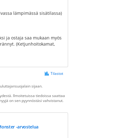
kuivassa lämpimässä sisätilassa)
ksi ja ostaja saa mukaan myös
erännyt. (Ketjunhoitokamat,
Tilastot
luttajansuojalain sijaan.
destä. Ilmoitetuissa tiedoissa saattaa
n myyjä on sen pyynnöstäsi vahvistanut.
Monster -arvostelua