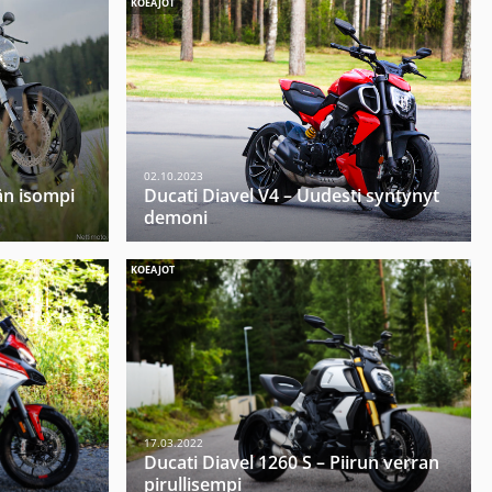
KOEAJOT
02.10.2023
än isompi
Ducati Diavel V4 – Uudesti syntynyt
demoni
KOEAJOT
17.03.2022
Ducati Diavel 1260 S – Piirun verran
pirullisempi