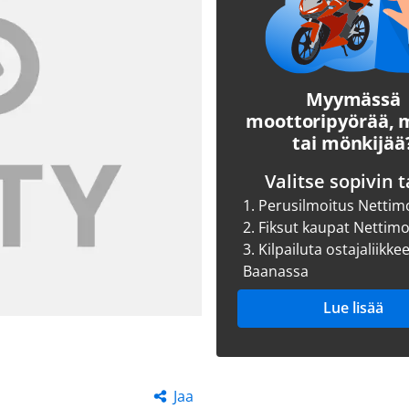
Myymässä
moottoripyörää,
tai mönkijää
Valitse sopivin t
1.
Perusilmoitus Nettim
2.
Fiksut kaupat Nettim
3.
Kilpailuta ostajaliikke
Baanassa
Lue lisää
Jaa