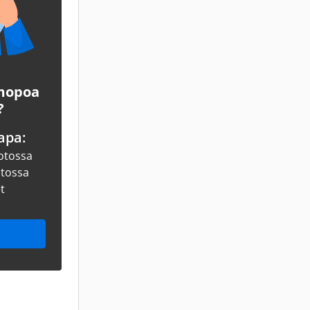
 mopoa
?
apa:
otossa
otossa
et