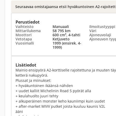
Seuraavaa omistajaansa etsii hyväkuntoinen A2-rajoitett
Perustiedot
Vaihteisto
Manuaali
Ilmoitustyyppi
Mittarilukema
58 795 km
Väri
Moottori
600 cm³, 4-tahti
Ajoneuvolaji
Vetotapa
Ketjuveto
Ajoneuvon tyy
Vuosimalli
1999 (ensirek. 4-
1999)
Lisätiedot
Mainio ensipyörä A2-korttiselle rajoitettuna ja muuten t
ketterä nakupyörä.
Plussat ja miinukset:
+ hyväkuntoinen ikäänsä nähden
+ uudet kalliit Michelinin Road 5 pyörät alla
+ keulahuolto juuri tehty
+ alkuperäinen monster keho kauniimpi kuin uudet
+ after-market MIVV putket joista kuuluu kaunis V2L
ääni