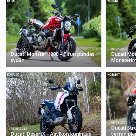
JUTUT
KOEAJOT
28.08.2017
06.07.2017
Ducati Monster 1200 – Pirun puhdas
Ducati Mon
sydän
Monsterim
KOEAJOT
KOEAJOT
09.06.2022
Ducati Str
16.05.2023
Ducati DesertX – Aavikon kuningas
verran pi