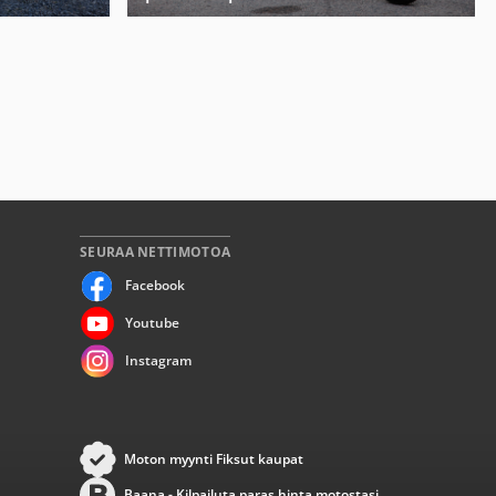
SEURAA NETTIMOTOA
Facebook
Youtube
Instagram
Moton myynti Fiksut kaupat
Baana - Kilpailuta paras hinta motostasi