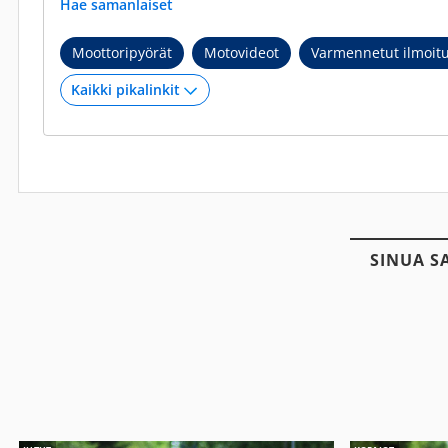
Hae samanlaiset
Moottoripyörät
Motovideot
Varmennetut ilmoit
SINUA S