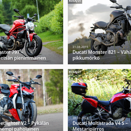
KOEAJOT
31.08.2015
ster 797 –
Ducati Monster 821 – Väh
etsän pienimmäinen
pikkumörkö
KOEAJOT
28.03.2022
eetfighter V2 – Pykälän
Ducati Multistrada V4 S –
enempi paholainen
Mestaripiirros