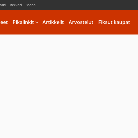
aani
Rekkari
Baana
keet
Pikalinkit
Artikkelit
Arvostelut
Fiksut kaupat