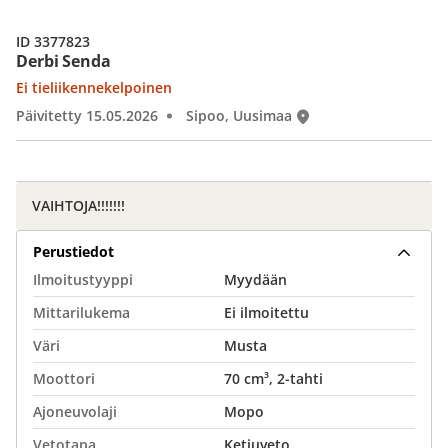
ID 3377823
Derbi Senda
Ei tieliikennekelpoinen
Päivitetty 15.05.2026
Sipoo, Uusimaa
VAIHTOJA!!!!!!!
Perustiedot
Ilmoitustyyppi
Myydään
Mittarilukema
Ei ilmoitettu
Väri
Musta
Moottori
70 cm³, 2-tahti
Ajoneuvolaji
Mopo
Vetotapa
Ketjuveto