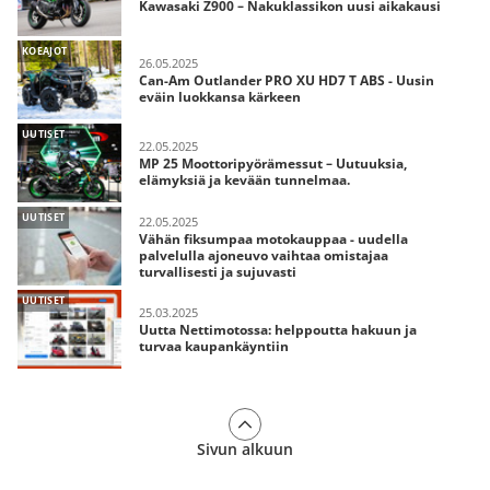
Kawasaki Z900 – Nakuklassikon uusi aikakausi
KOEAJOT
26.05.2025
Can-Am Outlander PRO XU HD7 T ABS - Uusin
eväin luokkansa kärkeen
UUTISET
22.05.2025
MP 25 Moottoripyörämessut – Uutuuksia,
elämyksiä ja kevään tunnelmaa.
UUTISET
22.05.2025
Vähän fiksumpaa motokauppaa - uudella
palvelulla ajoneuvo vaihtaa omistajaa
turvallisesti ja sujuvasti
UUTISET
25.03.2025
Uutta Nettimotossa: helppoutta hakuun ja
turvaa kaupankäyntiin
Sivun alkuun