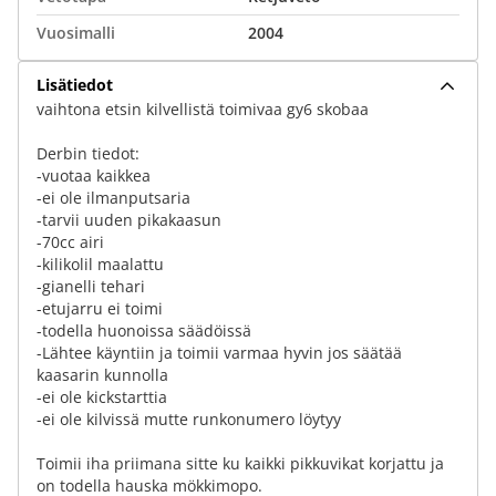
Vuosimalli
2004
Lisätiedot
vaihtona etsin kilvellistä toimivaa gy6 skobaa
Derbin tiedot:
-vuotaa kaikkea
-ei ole ilmanputsaria
-tarvii uuden pikakaasun
-70cc airi
-kilikolil maalattu
-gianelli tehari
-etujarru ei toimi
-todella huonoissa säädöissä
-Lähtee käyntiin ja toimii varmaa hyvin jos säätää
kaasarin kunnolla
-ei ole kickstarttia
-ei ole kilvissä mutte runkonumero löytyy
Toimii iha priimana sitte ku kaikki pikkuvikat korjattu ja
on todella hauska mökkimopo.