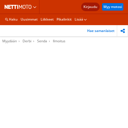
Kirjaudu
Myy motosi
Haku
Uusimmat
Liikkeet
Pikalinkit
Lisää
Hae samanlaiset
Myydään
Derbi
Senda
Ilmoitus