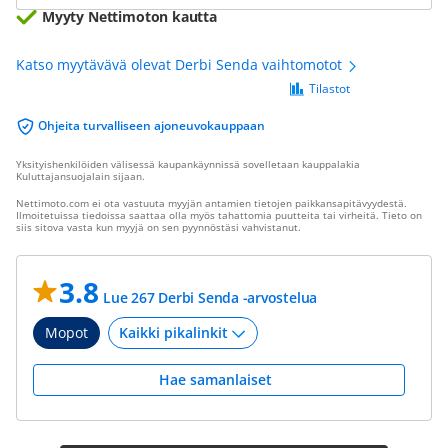
Myyty Nettimoton kautta
Katso myytävävä olevat Derbi Senda vaihtomotot
Tilastot
Ohjeita turvalliseen ajoneuvokauppaan
Yksityishenkilöiden välisessä kaupankäynnissä sovelletaan kauppalakia
Kuluttajansuojalain sijaan.
Nettimoto.com ei ota vastuuta myyjän antamien tietojen paikkansapitävyydestä.
Ilmoitetuissa tiedoissa saattaa olla myös tahattomia puutteita tai virheitä. Tieto on
siis sitova vasta kun myyjä on sen pyynnöstäsi vahvistanut.
3.8
Lue 267 Derbi Senda -arvostelua
Mopot
Hae samanlaiset