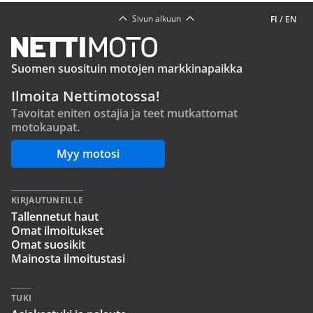
Sivun alkuun
FI
/
EN
Suomen suosituin motojen markkinapaikka
Ilmoita Nettimotossa!
Tavoitat eniten ostajia ja teet mutkattomat
motokaupat.
Myy motosi
KIRJAUTUNEILLE
Tallennetut haut
Omat ilmoitukset
Omat suosikit
Mainosta ilmoitustasi
TUKI