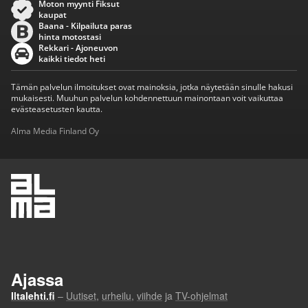
Moton myynti Fiksut
kaupat
Baana - Kilpailuta paras
hinta motostasi
Rekkari - Ajoneuvon
kaikki tiedot heti
Tämän palvelun ilmoitukset ovat mainoksia, jotka näytetään sinulle hakusi
mukaisesti. Muuhun palvelun kohdennettuun mainontaan voit vaikuttaa
evästeasetusten kautta.
Alma Media Finland Oy