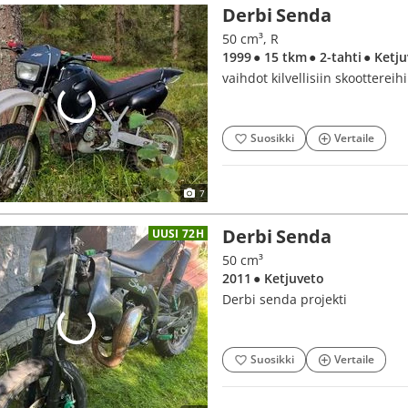
Derbi Senda
50 cm³, R
1999
● 15 tkm
● 2-tahti
● Ketj
vaihdot kilvellisiin skoottereihi
Suosikki
Vertaile
7
Derbi Senda
UUSI 72H
50 cm³
2011
● Ketjuveto
Derbi senda projekti
Suosikki
Vertaile