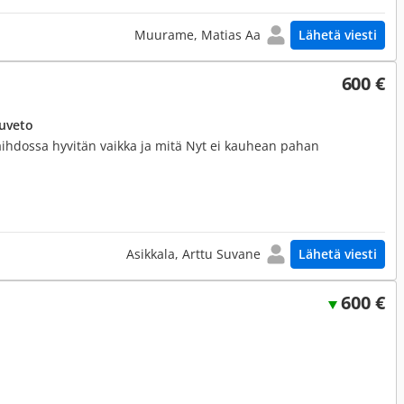
Muurame, Matias Aa
Lähetä viesti
600 €
juveto
Vaihdossa hyvitän vaikka ja mitä Nyt ei kauhean pahan
Asikkala, Arttu Suvane
Lähetä viesti
600 €