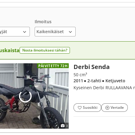
Ilmoitus
yjät
uskaista
Nosta ilmoituksesi tähän?
Derbi Senda
PÄIVITETTY 72H
50 cm³
2011
● 2-tahti
● Ketjuveto
Kyseinen Derbi RULLAAVANA 
Suosikki
Vertaile
3