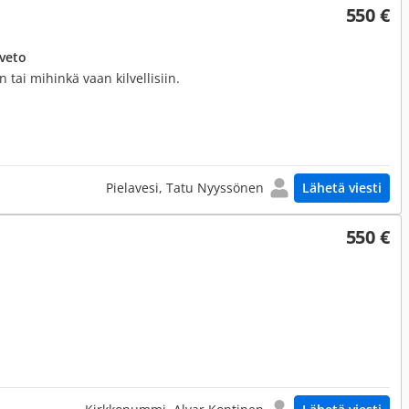
550 €
uveto
n tai mihinkä vaan kilvellisiin.
Pielavesi, Tatu Nyyssönen
Lähetä viesti
550 €