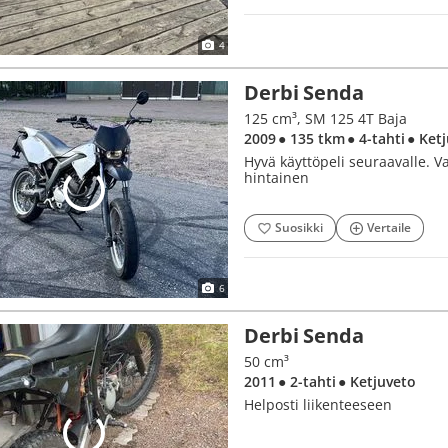
4
Derbi Senda
125 cm³, SM 125 4T Baja
2009
● 135 tkm
● 4-tahti
● Ket
Hyvä käyttöpeli seuraavalle. 
hintainen
Suosikki
Vertaile
6
Derbi Senda
50 cm³
2011
● 2-tahti
● Ketjuveto
Helposti liikenteeseen