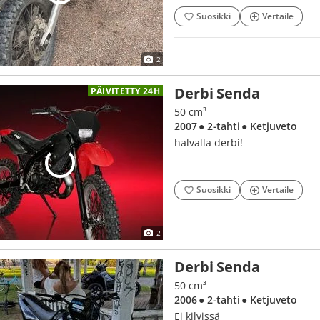
Suosikki
Vertaile
2
Derbi Senda
PÄIVITETTY 24H
50 cm³
2007
● 2-tahti
● Ketjuveto
halvalla derbi!
Suosikki
Vertaile
2
Derbi Senda
50 cm³
2006
● 2-tahti
● Ketjuveto
Ei kilvissä