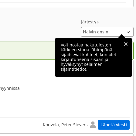
Järjestys
Voit nostaa hakutulosten
kärkeen sinua lähimpänä
sijaitsevat kohteet, kun olet
kirjautuneena sisään ja
hyväksynyt selaimen
400 €
sijaintitiedot.
myynnissä
Kouvola, Peter Sievers
Lähetä viesti