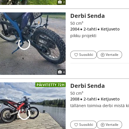
2
Derbi Senda
50 cm³
2004
● 2-tahti
● Ketjuveto
pikku projekti
Suosikki
Vertaile
4
Derbi Senda
PÄIVITETTY 72H
50 cm³
2008
● 2-tahti
● Ketjuveto
tällänen toimiva derbi mistä ki
Suosikki
Vertaile