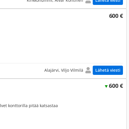
Kirkkonummi, Alvar Kontinen
Lähetä viesti
600 €
Alajärvi, Viljo Vilmilä
Lähetä viesti
600 €
lvet konttorilla pitää katsastaa