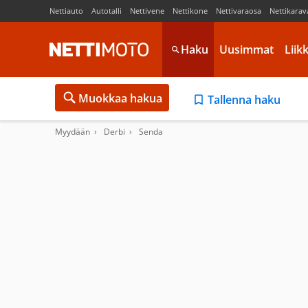
Nettiauto
Autotalli
Nettivene
Nettikone
Nettivaraosa
Nettikarav
Haku
Uusimmat
Liik
Muokkaa hakua
Tallenna haku
Myydään
Derbi
Senda