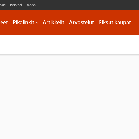
aani
Rekkari
Baana
keet
Pikalinkit
Artikkelit
Arvostelut
Fiksut kaupat