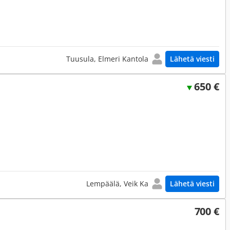
Tuusula, Elmeri Kantola
Lähetä viesti
650 €
Lempäälä, Veik Ka
Lähetä viesti
700 €