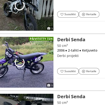
Suosikki
Vertaile
3
Derbi Senda
PÄIVITETTY 72H
50 cm³
2006
● 2-tahti
● Ketjuveto
Derbi projekti
Suosikki
Vertaile
5
Derbi Senda
50 cm³