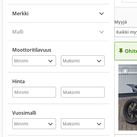
Merkki
Myyjä
Malli
Kaikki my
Moottoritilavuus
Ohit
Hinta
Vuosimalli