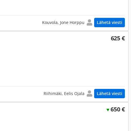
Kouvola, Jone Horppu
Lähetä viesti
625 €
Riihimäki, Eelis Ojala
Lähetä viesti
650 €