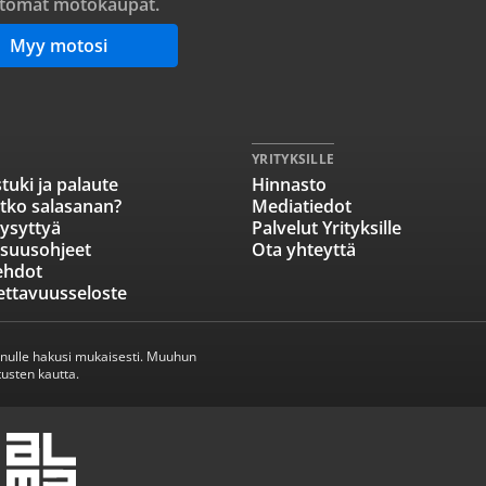
tomat motokaupat.
Myy motosi
YRITYKSILLE
tuki ja palaute
Hinnasto
tko salasanan?
Mediatiedot
ysyttyä
Palvelut Yrityksille
isuusohjeet
Ota yhteyttä
ehdot
ettavuusseloste
inulle hakusi mukaisesti. Muuhun
usten kautta.