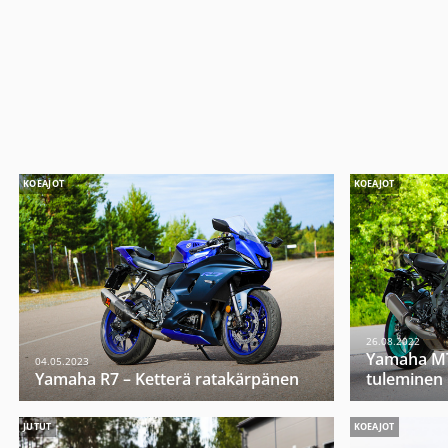
KOEAJOT
KOEAJOT
26.08.2022
Yamaha MT
04.05.2023
Yamaha R7 – Ketterä ratakärpänen
tuleminen
JUTUT
KOEAJOT