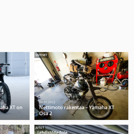
UUTISET
04.01.2022
aha XT on
Nettimoto rakentaa – Yamaha XT
Osa 2
JUTUT