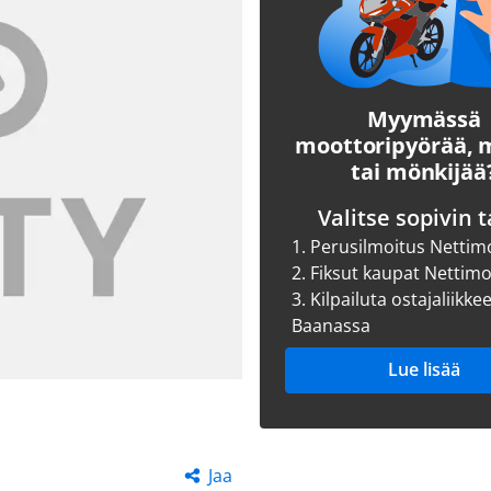
Myymässä
moottoripyörää,
tai mönkijää
Valitse sopivin t
1.
Perusilmoitus Nettim
2.
Fiksut kaupat Nettim
3.
Kilpailuta ostajaliikke
Baanassa
Lue lisää
Jaa