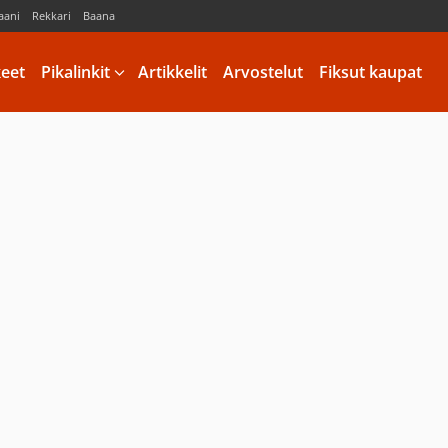
aani
Rekkari
Baana
keet
Pikalinkit
Artikkelit
Arvostelut
Fiksut kaupat