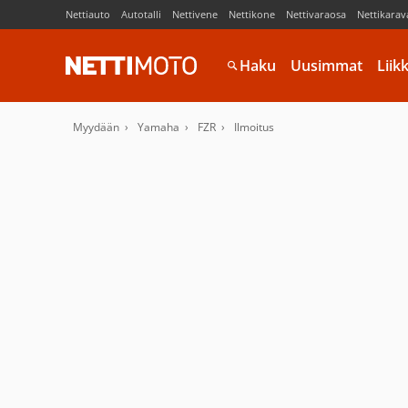
Nettiauto
Autotalli
Nettivene
Nettikone
Nettivaraosa
Nettikarav
Haku
Uusimmat
Liik
Myydään
Yamaha
FZR
Ilmoitus