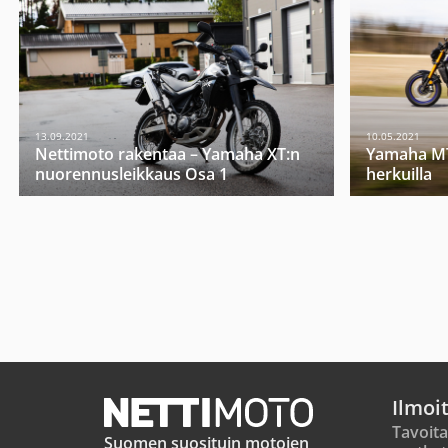
13.09.2021
10.05.2021
Nettimoto rakentaa – Yamaha XT:n
Yamaha MT-
nuorennusleikkaus Osa 1
herkuilla
Ilmoi
Tavoita
Suomen suosituin motojen