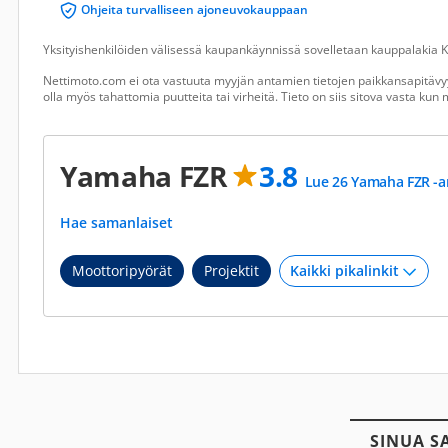
Ohjeita turvalliseen ajoneuvokauppaan
Yksityishenkilöiden välisessä kaupankäynnissä sovelletaan kauppalakia Ku
Nettimoto.com ei ota vastuuta myyjän antamien tietojen paikkansapitävyy
olla myös tahattomia puutteita tai virheitä. Tieto on siis sitova vasta ku
Yamaha FZR
3.8
Lue 26 Yamaha FZR -a
Hae samanlaiset
Moottoripyörät
Projektit
SINUA S