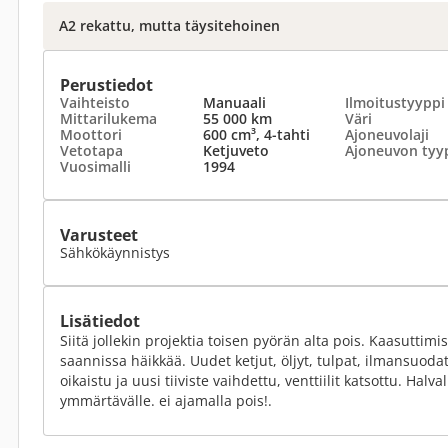
A2 rekattu, mutta täysitehoinen
Perustiedot
Vaihteisto
Manuaali
Ilmoitustyyppi
Mittarilukema
55 000 km
Väri
Moottori
600 cm³, 4-tahti
Ajoneuvolaji
Vetotapa
Ketjuveto
Ajoneuvon tyy
Vuosimalli
1994
Varusteet
Sähkökäynnistys
Lisätiedot
Siitä jollekin projektia toisen pyörän alta pois. Kaasuttim
saannissa häikkää. Uudet ketjut, öljyt, tulpat, ilmansuodat
oikaistu ja uusi tiiviste vaihdettu, venttiilit katsottu. Halv
ymmärtävälle. ei ajamalla pois!.