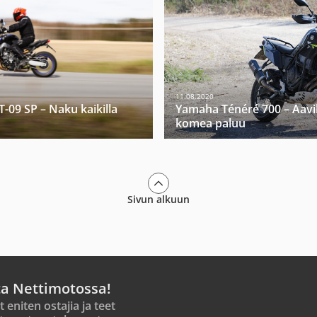
11.08.2020
09 SP – Naku kaikilla
Yamaha Ténéré 700 – Aavi
komea paluu
Sivun alkuun
ta Nettimotossa!
t eniten ostajia ja teet