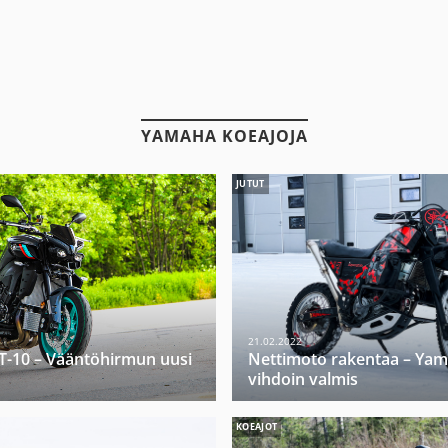
YAMAHA KOEAJOJA
JUTUT
21.02.2022
-10 – Vääntöhirmun uusi
Nettimoto rakentaa – Yam
vihdoin valmis
KOEAJOT