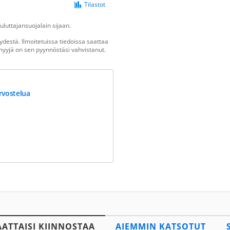
Tilastot
luttajansuojalain sijaan.
destä. Ilmoitetuissa tiedoissa saattaa
n myyjä on sen pyynnöstäsi vahvistanut.
rvostelua
AATTAISI KIINNOSTAA
AIEMMIN KATSOTUT