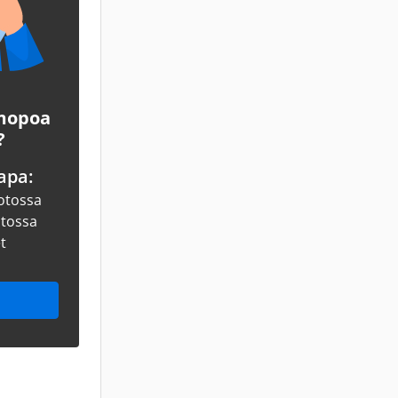
 mopoa
?
apa:
otossa
otossa
et