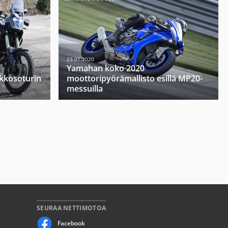
23.01.2020
Yamahan koko 2020
kkosoturin
moottoripyörämallisto esillä MP20-
messuilla
SEURAA NETTIMOTOA
Facebook