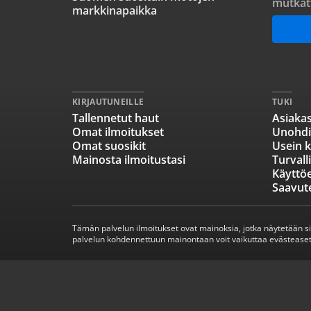
mutkat
markkinapaikka
KIRJAUTUNEILLE
TUKI
Tallennetut haut
Asiakas
Omat ilmoitukset
Unohdi
Omat suosikit
Usein k
Mainosta ilmoitustasi
Turvall
Käyttö
Saavut
Tämän palvelun ilmoitukset ovat mainoksia, jotka näytetään s
palvelun kohdennettuun mainontaan voit vaikuttaa evästeaset