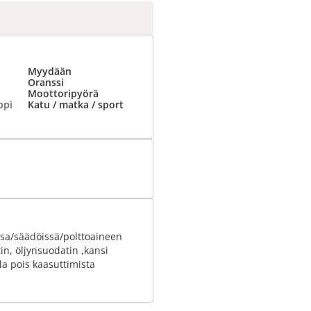
Myydään
Oranssi
Moottoripyörä
ppi
Katu / matka / sport
issa/säädöissä/polttoaineen
in, öljynsuodatin ,kansi
alla pois kaasuttimista