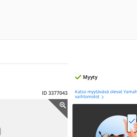
Myyty
Katso myytävävä olevat Yama
ID 3377043
vaihtomotot