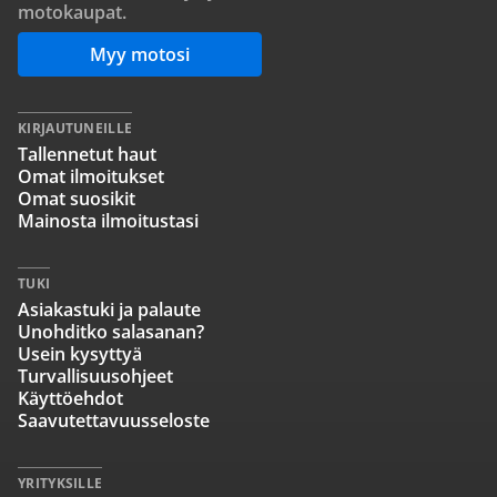
motokaupat.
Myy motosi
KIRJAUTUNEILLE
Tallennetut haut
Omat ilmoitukset
Omat suosikit
Mainosta ilmoitustasi
TUKI
Asiakastuki ja palaute
Unohditko salasanan?
Usein kysyttyä
Turvallisuusohjeet
Käyttöehdot
Saavutettavuusseloste
YRITYKSILLE