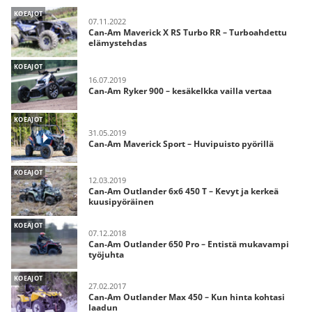
KOEAJOT
07.11.2022
Can-Am Maverick X RS Turbo RR – Turboahdettu
elämystehdas
KOEAJOT
16.07.2019
Can-Am Ryker 900 – kesäkelkka vailla vertaa
KOEAJOT
31.05.2019
Can-Am Maverick Sport – Huvipuisto pyörillä
KOEAJOT
12.03.2019
Can-Am Outlander 6x6 450 T – Kevyt ja kerkeä
kuusipyöräinen
KOEAJOT
07.12.2018
Can-Am Outlander 650 Pro – Entistä mukavampi
työjuhta
KOEAJOT
27.02.2017
Can-Am Outlander Max 450 – Kun hinta kohtasi
laadun