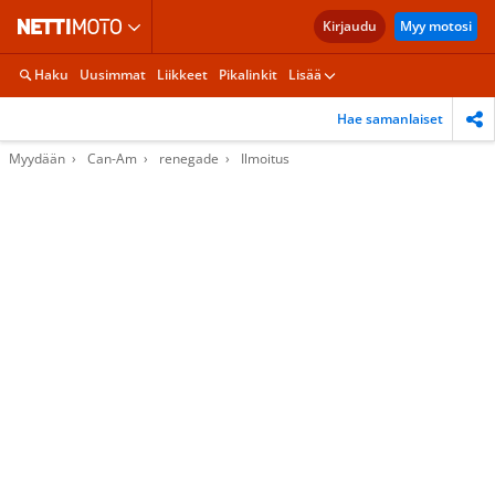
Kirjaudu
Myy motosi
Haku
Uusimmat
Liikkeet
Pikalinkit
Lisää
Hae samanlaiset
Myydään
Can-Am
renegade
Ilmoitus