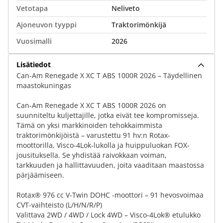
Vetotapa
Neliveto
Ajoneuvon tyyppi
Traktorimönkijä
Vuosimalli
2026
Lisätiedot
Can-Am Renegade X XC T ABS 1000R 2026 – Täydellinen
maastokuningas
Can-Am Renegade X XC T ABS 1000R 2026 on
suunniteltu kuljettajille, jotka eivät tee kompromisseja.
Tämä on yksi markkinoiden tehokkaimmista
traktorimönkijöistä – varustettu 91 hv:n Rotax-
moottorilla, Visco-4Lok-lukolla ja huippuluokan FOX-
jousituksella. Se yhdistää raivokkaan voiman,
tarkkuuden ja hallittavuuden, joita vaaditaan maastossa
pärjäämiseen.
Rotax® 976 cc V-Twin DOHC -moottori – 91 hevosvoimaa
CVT-vaihteisto (L/H/N/R/P)
Valittava 2WD / 4WD / Lock 4WD – Visco-4Lok® etulukko