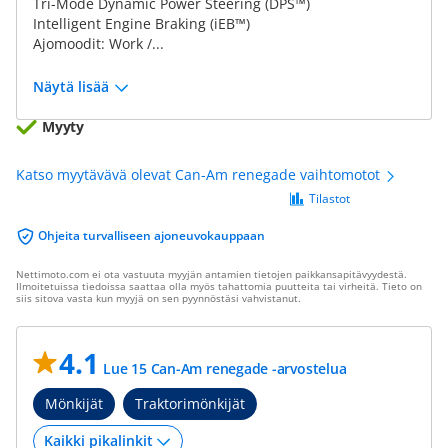
Tri-Mode Dynamic Power Steering (DPS™)
Intelligent Engine Braking (iEB™)
Ajomoodit: Work /...
Näytä lisää
Myyty
Katso myytävävä olevat Can-Am renegade vaihtomotot
Tilastot
Ohjeita turvalliseen ajoneuvokauppaan
Nettimoto.com ei ota vastuuta myyjän antamien tietojen paikkansapitävyydestä.
Ilmoitetuissa tiedoissa saattaa olla myös tahattomia puutteita tai virheitä. Tieto on
siis sitova vasta kun myyjä on sen pyynnöstäsi vahvistanut.
4.1
Lue 15 Can-Am renegade -arvostelua
Mönkijät
Traktorimönkijät