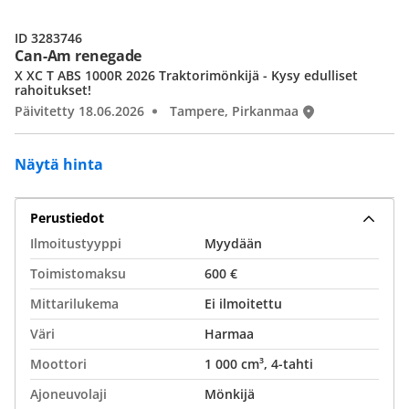
ID 3283746
Can-Am renegade
X XC T ABS 1000R 2026 Traktorimönkijä - Kysy edulliset
rahoitukset!
Päivitetty 18.06.2026
Tampere, Pirkanmaa
Näytä hinta
Perustiedot
Ilmoitustyyppi
Myydään
Toimistomaksu
600 €
Mittarilukema
Ei ilmoitettu
Väri
Harmaa
Moottori
1 000 cm³, 4-tahti
Ajoneuvolaji
Mönkijä