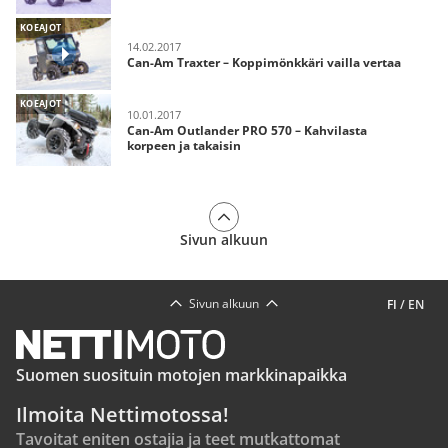
KOEAJOT
14.02.2017
Can-Am Traxter – Koppimönkkäri vailla vertaa
KOEAJOT
10.01.2017
Can-Am Outlander PRO 570 – Kahvilasta
korpeen ja takaisin
Sivun alkuun
Sivun alkuun
FI
/
EN
Suomen suosituin motojen markkinapaikka
Ilmoita Nettimotossa!
Tavoitat eniten ostajia ja teet mutkattomat