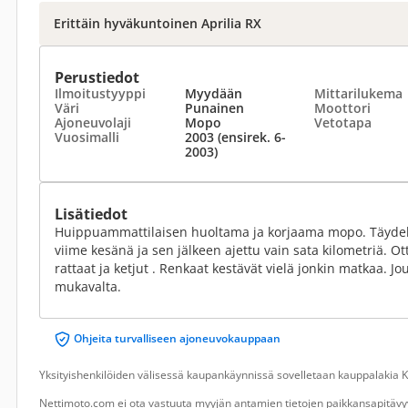
Erittäin hyväkuntoinen Aprilia RX
Perustiedot
Ilmoitustyyppi
Myydään
Mittarilukema
Väri
Punainen
Moottori
Ajoneuvolaji
Mopo
Vetotapa
Vuosimalli
2003 (ensirek. 6-
2003)
Lisätiedot
Huippuammattilaisen huoltama ja korjaama mopo. Täydell
viime kesänä ja sen jälkeen ajettu vain sata kilometriä. Ot
rattaat ja ketjut . Renkaat kestävät vielä jonkin matkaa. Jou
mukavalta.
Ohjeita turvalliseen ajoneuvokauppaan
Yksityishenkilöiden välisessä kaupankäynnissä sovelletaan kauppalakia Ku
Nettimoto.com ei ota vastuuta myyjän antamien tietojen paikkansapitävyy