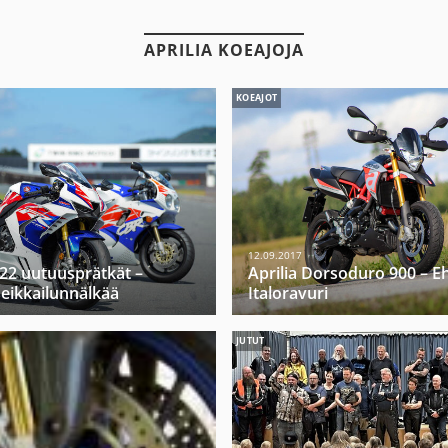
APRILIA KOEAJOJA
KOEAJOT
12.09.2017
22 uutuusprätkät –
Aprilia Dorsoduro 900 – Eh
seikkailunnälkää
Italoravuri
JUTUT