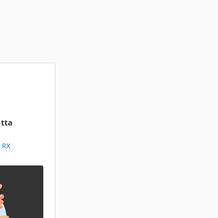
tta
a RX