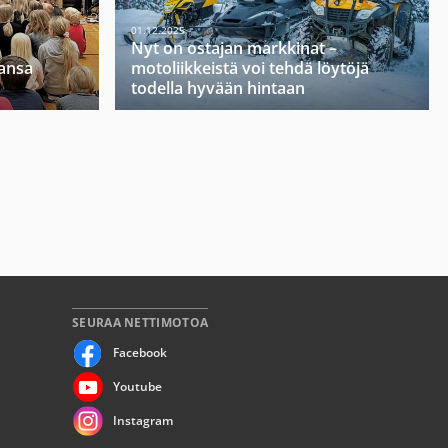
01.12.2025
Nyt on ostajan markkinat –
mansa
motoliikkeistä voi tehdä löytöjä
todella hyvään hintaan
SEURAA NETTIMOTOA
Facebook
Youtube
Instagram