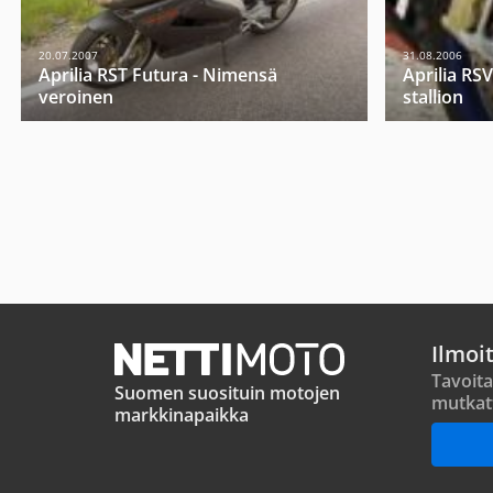
20.07.2007
31.08.2006
Aprilia RST Futura - Nimensä
Aprilia RSV
veroinen
stallion
Ilmoi
Tavoita
Suomen suosituin motojen
mutkat
markkinapaikka