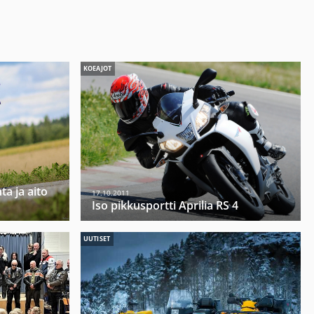
KOEAJOT
ta ja aito
17.10.2011
Iso pikkusportti Aprilia RS 4
UUTISET