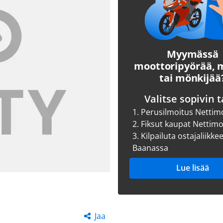
Myymässä
moottoripyörää,
tai mönkijää
Valitse sopivin t
1.
Perusilmoitus Nettim
2.
Fiksut kaupat Nettim
3.
Kilpailuta ostajaliikke
Baanassa
Lue lisää
Jaa