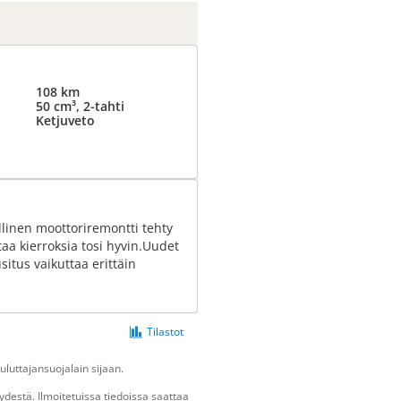
108 km
50 cm³, 2-tahti
Ketjuveto
inen moottoriremontti tehty
taa kierroksia tosi hyvin.Uudet
situs vaikuttaa erittäin
Tilastot
luttajansuojalain sijaan.
destä. Ilmoitetuissa tiedoissa saattaa