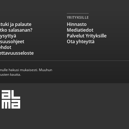
YRITYKSILLE
tuki ja palaute
Hinnasto
tko salasanan?
Mediatiedot
ysyttyä
Palvelut Yrityksille
isuusohjeet
Ota yhteyttä
ehdot
ettavuusseloste
inulle hakusi mukaisesti. Muuhun
usten kautta.