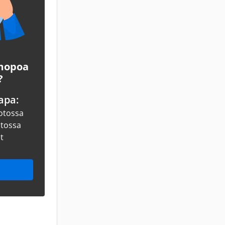
 mopoa
?
apa:
otossa
otossa
et