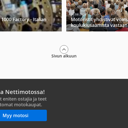
06.08.2026
 1000 Factory - Italian
Motoristit yhdistivät voi
koulukiusaamista vastaan
Sivun alkuun
ta Nettimotossa!
t eniten ostajia ja teet
tomat motokaupat.
Myy motosi