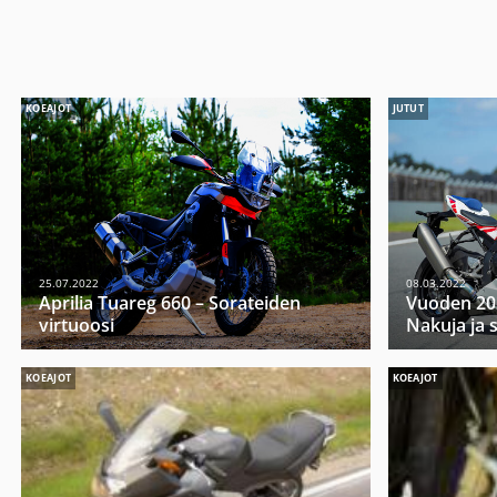
KOEAJOT
JUTUT
25.07.2022
08.03.2022
Aprilia Tuareg 660 – Sorateiden
Vuoden 20
virtuoosi
Nakuja ja 
KOEAJOT
KOEAJOT