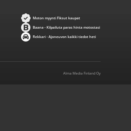
Moton myynti Fiksut kaupat
Baana - Kilpailuta paras hinta motostasi
Rekkari - Ajoneuvon kaikki tiedot heti
Alma Media Finland Oy