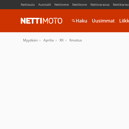
Nettiauto
Autotalli
Nettivene
Nettikone
Nettivaraosa
Nettikarav
Haku
Uusimmat
Liik
Myydään
Aprilia
RX
Ilmoitus