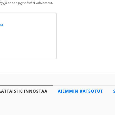
n myyjä on sen pyynnöstäsi vahvistanut.
ua
AATTAISI KIINNOSTAA
AIEMMIN KATSOTUT