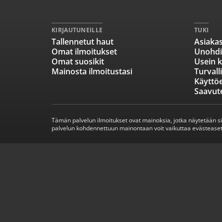
KIRJAUTUNEILLE
TUKI
Tallennetut haut
Asiakas
Omat ilmoitukset
Unohdi
Omat suosikit
Usein k
Mainosta ilmoitustasi
Turvall
Käyttö
Saavut
Tämän palvelun ilmoitukset ovat mainoksia, jotka näytetään s
palvelun kohdennettuun mainontaan voit vaikuttaa evästeaset