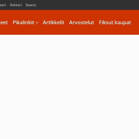
aani
Rekkari
Baana
keet
Pikalinkit
Artikkelit
Arvostelut
Fiksut kaupat