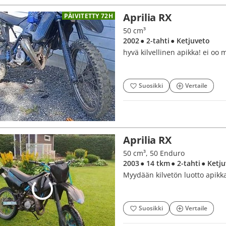
Aprilia RX
PÄIVITETTY 72H
50 cm³
2002
● 2-tahti
● Ketjuveto
hyvä kilvellinen apikka! ei oo m
Suosikki
Vertaile
Aprilia RX
50 cm³, 50 Enduro
2003
● 14 tkm
● 2-tahti
● Ketj
Myydään kilvetön luotto apikk
Suosikki
Vertaile