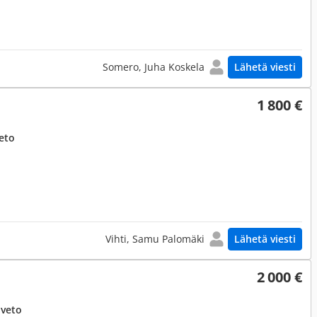
Somero, Juha Koskela
Lähetä viesti
1 800 €
eto
Vihti, Samu Palomäki
Lähetä viesti
2 000 €
uveto