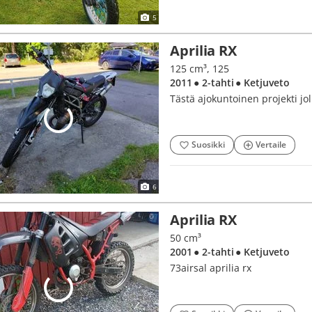
5
Aprilia RX
125 cm³, 125
2011
● 2-tahti
● Ketjuveto
Tästä ajokuntoinen projekti j
Suosikki
Vertaile
6
Aprilia RX
50 cm³
2001
● 2-tahti
● Ketjuveto
73airsal aprilia rx