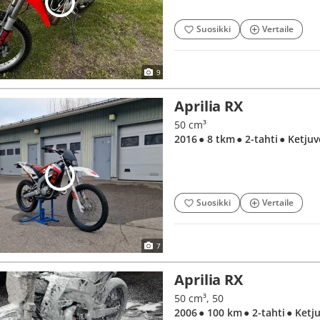
Suosikki
Vertaile
9
Aprilia RX
50 cm³
2016
● 8 tkm
● 2-tahti
● Ketjuv
Suosikki
Vertaile
7
Aprilia RX
50 cm³, 50
2006
● 100 km
● 2-tahti
● Ketj