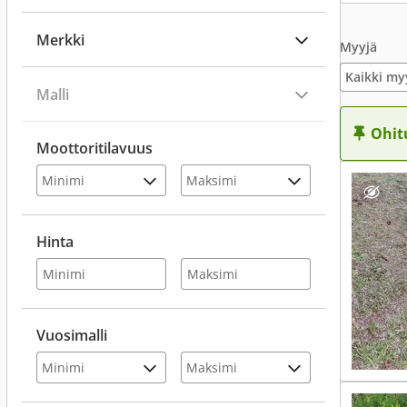
Merkki
Myyjä
Kaikki my
Malli
Ohit
Moottoritilavuus
Hinta
Vuosimalli