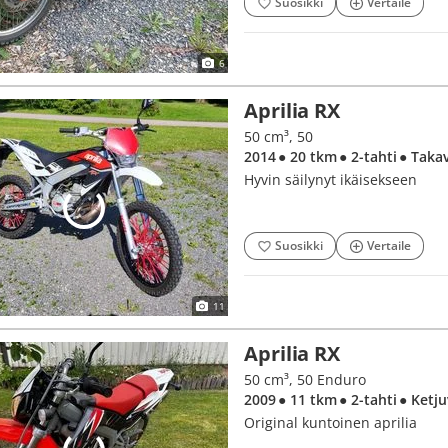
Suosikki
Vertaile
6
Aprilia RX
50 cm³, 50
2014
● 20 tkm
● 2-tahti
● Taka
Hyvin säilynyt ikäisekseen
Suosikki
Vertaile
11
Aprilia RX
50 cm³, 50 Enduro
2009
● 11 tkm
● 2-tahti
● Ketj
Original kuntoinen aprilia