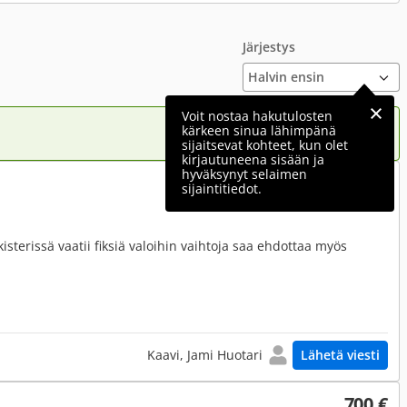
Järjestys
Voit nostaa hakutulosten
kärkeen sinua lähimpänä
sijaitsevat kohteet, kun olet
kirjautuneena sisään ja
hyväksynyt selaimen
650 €
sijaintitiedot.
terissä vaatii fiksiä valoihin vaihtoja saa ehdottaa myös
Kaavi, Jami Huotari
Lähetä viesti
700 €