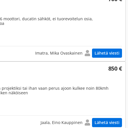
moottori, ducatin sähköt, ei tuorevoitelun osia,
toa
Imatra, Mika Ovaskainen
Lähetä viesti
850 €
ka projektiksi tai ihan vaan perus ajoon kulkee noin 80kmh
iken näköiseen
Jaala, Eino Kauppinen
Lähetä viesti