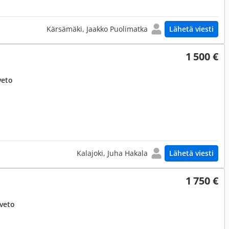
Kärsämäki, Jaakko Puolimatka
Lähetä viesti
1 500 €
veto
Kalajoki, Juha Hakala
Lähetä viesti
1 750 €
uveto