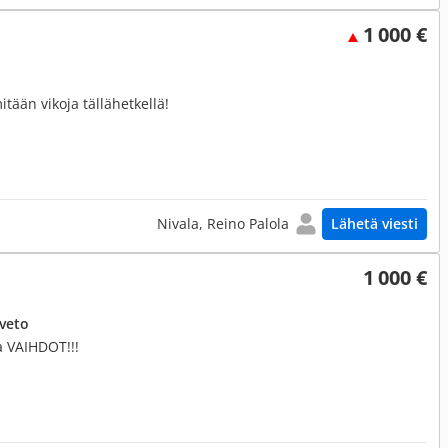
1 000 €
itään vikoja tällähetkellä!
Nivala, Reino Palola
Lähetä viesti
1 000 €
uveto
a VAIHDOT!!!