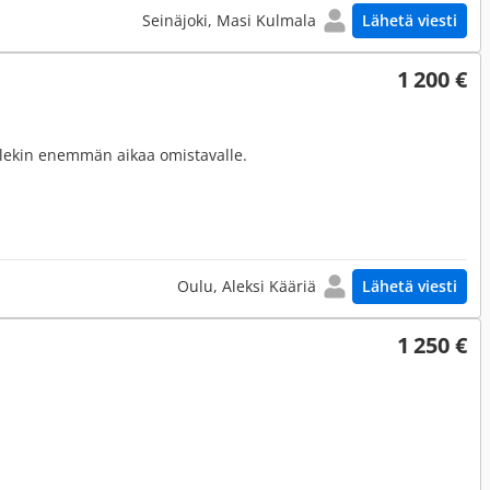
Seinäjoki, Masi Kulmala
Lähetä viesti
1 200 €
ollekin enemmän aikaa omistavalle.
Oulu, Aleksi Kääriä
Lähetä viesti
1 250 €