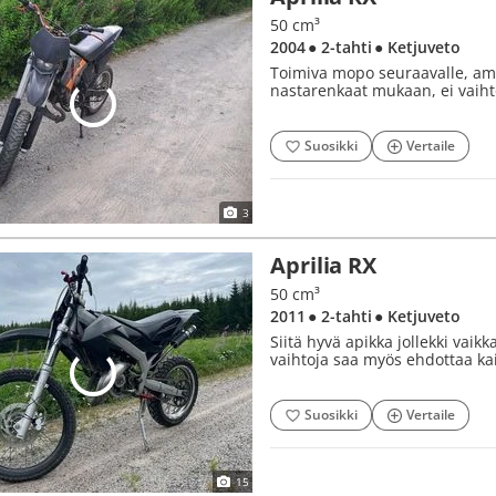
50 cm³
2004
● 2-tahti
● Ketjuveto
Toimiva mopo seuraavalle, am6 
nastarenkaat mukaan, ei vaih
Suosikki
Vertaile
3
Aprilia RX
50 cm³
2011
● 2-tahti
● Ketjuveto
Siitä hyvä apikka jollekki vaik
vaihtoja saa myös ehdottaa ka
Suosikki
Vertaile
15