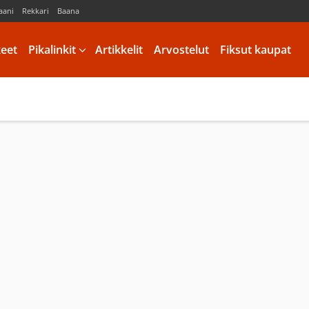
aani
Rekkari
Baana
keet
Pikalinkit
Artikkelit
Arvostelut
Fiksut kaupat