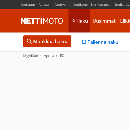
Nettiauto
Autotalli
Nettivene
Nettikone
Nettivaraosa
Nettikarav
Haku
Uusimmat
Liik
Muokkaa hakua
Tallenna haku
Myydään
Aprilia
RX