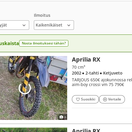
Ilmoitus
yjät
uskaista
Nosta ilmoituksesi tähän?
Aprilia RX
70 cm³
2002
● 2-tahti
● Ketjuveto
TARJOUS 650€ ajokunnossa rekis
aim-boy crossi vm 75 790€
Suosikki
Vertaile
6
Aprilia RX