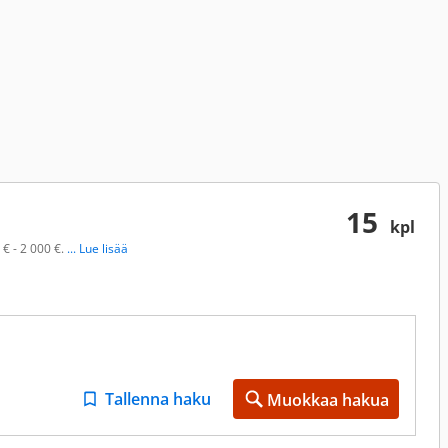
15
kpl
 € - 2 000 €.
... Lue lisää
Tallenna haku
Muokkaa hakua