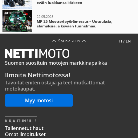
eväin luokkansa kärkeen
UUTISET
22.05.2025
MP 25 Moottoripyörämessut – Uutuuksia,
elämyksiä ja kevään tunnelmaa.
Sivun alkuun
FI
/
EN
Suomen suosituin motojen markkinapaikka
Ilmoita Nettimotossa!
Tavoitat eniten ostajia ja teet mutkattomat
motokaupat.
Myy motosi
KIRJAUTUNEILLE
Tallennetut haut
Omat ilmoitukset