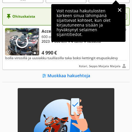
Voit nostaa hakutulosten
kärkeen sinua lähimpänä
Ohituskaista
Nosta ilmoituksesi tähän?
sijaitsevat kohteet, kun olet
kirjautuneena sisään ja
hyväksynyt selaimen
Access Motor 600 STD
sijaintitiedot.
600 cm³
2023
● 660 km
● 4-tahti
● Neliveto
4 990 €
2
Isolla vinssillä ja uusiakku tuulilasilla taka boksi kettingit etupuskulevy
Kolari, Seppo.Maijala Maijala
Muokkaa hakuehtoja