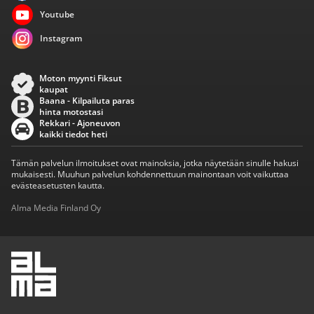
Youtube
Instagram
Moton myynti Fiksut
kaupat
Baana - Kilpailuta paras
hinta motostasi
Rekkari - Ajoneuvon
kaikki tiedot heti
Tämän palvelun ilmoitukset ovat mainoksia, jotka näytetään sinulle hakusi
mukaisesti. Muuhun palvelun kohdennettuun mainontaan voit vaikuttaa
evästeasetusten kautta.
Alma Media Finland Oy