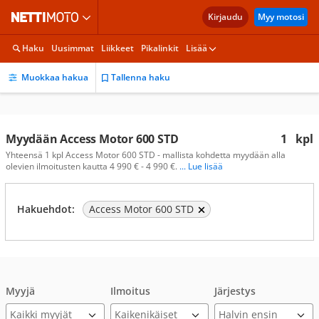
Kirjaudu
Myy motosi
Haku
Uusimmat
Liikkeet
Pikalinkit
Lisää
Muokkaa hakua
Tallenna haku
Myydään Access Motor 600 STD
1
kpl
Yhteensä 1 kpl Access Motor 600 STD - mallista kohdetta myydään alla
olevien ilmoitusten kautta 4 990 € - 4 990 €.
... Lue lisää
Hakuehdot:
Access Motor 600 STD
Myyjä
Ilmoitus
Järjestys
Kaikki myyjät