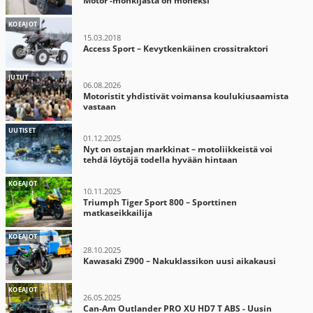
Motor -mönkijästä on moneksi
KOEAJOT
15.03.2018
Access Sport – Kevytkenkäinen crossitraktori
JUTUT
06.08.2026
Motoristit yhdistivät voimansa koulukiusaamista
vastaan
UUTISET
01.12.2025
Nyt on ostajan markkinat – motoliikkeistä voi
tehdä löytöjä todella hyvään hintaan
KOEAJOT
10.11.2025
Triumph Tiger Sport 800 – Sporttinen
matkaseikkailija
KOEAJOT
28.10.2025
Kawasaki Z900 – Nakuklassikon uusi aikakausi
KOEAJOT
26.05.2025
Can-Am Outlander PRO XU HD7 T ABS - Uusin