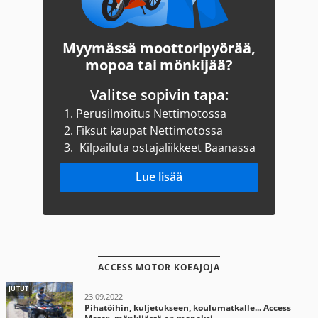
Myymässä moottoripyörää,
mopoa tai mönkijää?
Valitse sopivin tapa:
1.
Perusilmoitus Nettimotossa
2.
Fiksut kaupat Nettimotossa
3.
Kilpailuta ostajaliikkeet Baanassa
Lue lisää
ACCESS MOTOR KOEAJOJA
JUTUT
23.09.2022
Pihatöihin, kuljetukseen, koulumatkalle... Access