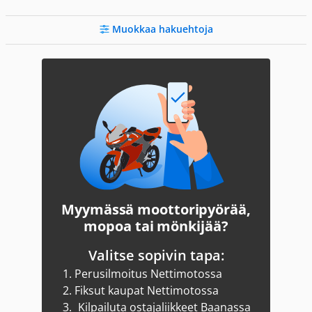
Muokkaa hakuehtoja
Myymässä moottoripyörää,
mopoa tai mönkijää?
Valitse sopivin tapa:
1.
Perusilmoitus Nettimotossa
2.
Fiksut kaupat Nettimotossa
3.
Kilpailuta ostajaliikkeet Baanassa