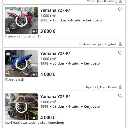
Vaasa, Jone Blomberg
Yamaha YZF-R1
1 000 cm³
2006
● 105 tkm
● 4-tahti
● Ketjuveto
3 800 €
7
Hyvä ehjä huolettu R1:n
Kirkkonummi, Jan Långstedt
Yamaha YZF-R1
1 000 cm³
1998
● 86 tkm
● 4-tahti
● Ketjuveto
4 000 €
8
Ripeä, Siisti!
Hyvinkää, Pietu Kaario
Yamaha YZF-R1
1 000 cm³
1999
● 68 tkm
● 4-tahti
● Ketjuveto
4 000 €
4
Juuri huollettu, todella siisti kuntoinen