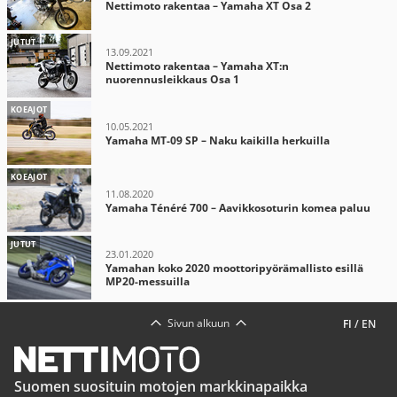
Nettimoto rakentaa – Yamaha XT Osa 2
JUTUT
13.09.2021
Nettimoto rakentaa – Yamaha XT:n
nuorennusleikkaus Osa 1
KOEAJOT
10.05.2021
Yamaha MT-09 SP – Naku kaikilla herkuilla
KOEAJOT
11.08.2020
Yamaha Ténéré 700 – Aavikkosoturin komea paluu
JUTUT
23.01.2020
Yamahan koko 2020 moottoripyörämallisto esillä
MP20-messuilla
Sivun alkuun
FI
/
EN
Suomen suosituin motojen markkinapaikka