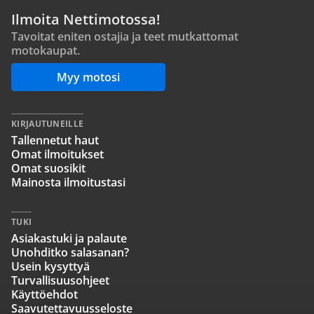
Ilmoita Nettimotossa!
Tavoitat eniten ostajia ja teet mutkattomat
motokaupat.
Myy motosi
KIRJAUTUNEILLE
Tallennetut haut
Omat ilmoitukset
Omat suosikit
Mainosta ilmoitustasi
TUKI
Asiakastuki ja palaute
Unohditko salasanan?
Usein kysyttyä
Turvallisuusohjeet
Käyttöehdot
Saavutettavuusseloste