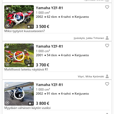
Yamaha YZF-R1
1 000 cm³
2002
● 62 tkm
● 4-tahti
● Ketjuveto
3 500 €
15
Miksi tyytyisit kuussataseen?
Jyväskylä, Jukka Tiihonen
Yamaha YZF-R1
1 000 cm³
2001
● 54 tkm
● 4-tahti
● Ketjuveto
3 700 €
11
Maltillisesti laitettu näyttävä R1
Vöyri, Miika Kytömäki
Yamaha YZF-R1
1 000 cm³
2002
● 91 tkm
● 4-tahti
● Ketjuveto
3 800 €
6
Myydään vähäisen käytön vuoksi