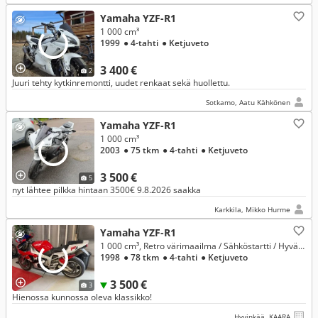
Yamaha YZF-R1
1 000 cm³
1999
● 4-tahti
● Ketjuveto
3 400 €
2
Juuri tehty kytkinremontti, uudet renkaat sekä huollettu.
Sotkamo, Aatu Kähkönen
Yamaha YZF-R1
1 000 cm³
2003
● 75 tkm
● 4-tahti
● Ketjuveto
3 500 €
5
nyt lähtee pilkka hintaan 3500€ 9.8.2026 saakka
Karkkila, Mikko Hurme
Yamaha YZF-R1
1 000 cm³, Retro värimaailma / Sähköstartti / Hyvät renkaat / Rahoitus & kuljetus!
1998
● 78 tkm
● 4-tahti
● Ketjuveto
3 500 €
3
Hienossa kunnossa oleva klassikko!
Hyvinkää, KAARA