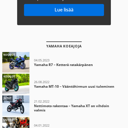
Lue lisää
YAMAHA KOEAJOJA
KOEAJOT
04.05.2023
Yamaha R7 – Ketterä ratakärpänen
KOEAJOT
26.08.2022
Yamaha MT-10 – Vääntöhirmun uusi tuleminen
JUTUT
21.02.2022
Nettimoto rakentaa – Yamaha XT on vihdoin
valmis
UUTISET
04.01.2022