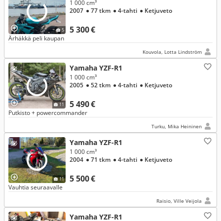
1 000 cm³
2007
● 77 tkm
● 4-tahti
● Ketjuveto
5 300 €
5
Ärhäkkä peli kaupan
Kouvola, Lotta Lindström
Yamaha YZF-R1
1 000 cm³
2005
● 52 tkm
● 4-tahti
● Ketjuveto
5 490 €
11
Putkisto + powercommander
Turku, Mika Heininen
Yamaha YZF-R1
1 000 cm³
2004
● 71 tkm
● 4-tahti
● Ketjuveto
5 500 €
11
Vauhtia seuraavalle
Raisio, Ville Veijola
Yamaha YZF-R1