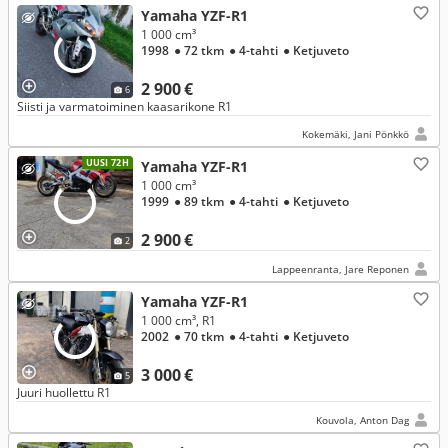
Yamaha YZF-R1
1 000 cm³
1998
● 72 tkm
● 4-tahti
● Ketjuveto
2 900 €
6
Siisti ja varmatoiminen kaasarikone R1
Kokemäki, Jani Pönkkö
UUSI 72H
Yamaha YZF-R1
1 000 cm³
1999
● 89 tkm
● 4-tahti
● Ketjuveto
2 900 €
2
Lappeenranta, Jare Reponen
Yamaha YZF-R1
1 000 cm³, R1
2002
● 70 tkm
● 4-tahti
● Ketjuveto
3 000 €
5
Juuri huollettu R1
Kouvola, Anton Dag