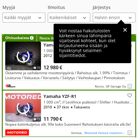
Myyjä
Ilmoitus
Järjestys
Kaikki myyjät
Voit nostaa hakutulosten
kärkeen sinua lähimpänä
Ohituskaista
Nosta ilmoituksesi tähän?
sijaitsevat kohteet, kun olet
Yamaha YZF-R1
kirjautuneena sisään ja
hyväksynyt selaimen
1 000 cm³
sijaintitiedot.
2012
● 7 tkm
● 4-tahti
● Ketjuveto
12 980 €
19
Ostamme ja vaihdamme moottoripyöriä / Rahoitus alk. 1.99% / Toimitus /
Lisäturva / Vakuutus / Varustelu / Säilytys / Vaihtokaupat / Pinnoitukset
Raisio, GP Garage Oy
Yamaha YZF-R1
1 000 cm³, // LeoVince putkisto! / Shifter / Huoltokirja //
2010
● 37 tkm
● Takaveto
11 790 €
19
Nopea kotiinkuljetus alk. 99e koko Suomeen! Rahoituksen käsiraha alk.0e!
Vantaa,
Motored Vantaa moottoripyörät