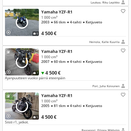
Laukaa, Riku Lepikko
Yamaha YZF-R1
1 000 cm³
2003
● 66 tkm
● 4-tahti
● Ketjuveto
4 500 €
6
Heinola, Kalle Kuurila
Yamaha YZF-R1
1 000 cm³
2007
● 60 tkm
● 4-tahti
● Ketjuveto
4 500 €
7
Ajanpuutteen vuoksi pärrä eteenpäin
Pori, Juha Koivunen
Yamaha YZF-R1
1 000 cm³
2005
● 81 tkm
● 4-tahti
● Ketjuveto
4 500 €
5
Siisti r1, jatkot.
Raasepori, Filippa Wikholm