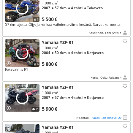
1 000 cm³
2007
● 57 tkm
● 4-tahti
● Takaveto
5 500 €
3
57 tkm ajettu. Öljyt ja renkaa vaihdettu viime kesänä. Sarvet korotettu.
Kaustinen, Toni Anttila
Yamaha YZF-R1
1 000 cm³
2004
● 50 tkm
● 4-tahti
● Ketjuveto
5 800 €
6
Ratavalmis R1
Kotka, Osku Räisänen
Yamaha YZF-R1
1 000 cm³
2007
● 67 tkm
● 4-tahti
● Ketjuveto
5 900 €
11
Naantali,
Paassillan Hinaus Oy
Yamaha YZF-R1
1 000 cm³