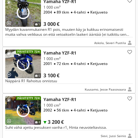
Yamaha YZF-R1
1 000 cm³
2004
● 89 tkm
● 4-tahti
● Ketjuveto
3 000 €
5
Myydän kuvanmukainen R1 pois, muuten käy ja kukkuu erinomaisesti
mutta vahva veikkaus on että vetoakselin laakeri ääntää (ei tutkittu sen
kummemin)
Askola, Severi Puotila
PÄIVITETTY 72H
Yamaha YZF-R1
1 000 cm³
2001
● 72 tkm
● 4-tahti
● Ketjuveto
3 100 €
6
Näppärä R1 Rahoitus onnistuu
Kuusamo, Jesse Paasovaara
PÄIVITETTY 72H
Yamaha YZF-R1
1 000 cm³
2002
● 56 tkm
● 4-tahti
● Ketjuveto
3 200 €
4
Suht vähä ajettu jeesuksen vanha r1, Hinta neuvoteltavissa.
Sievi, Jussi Sainio