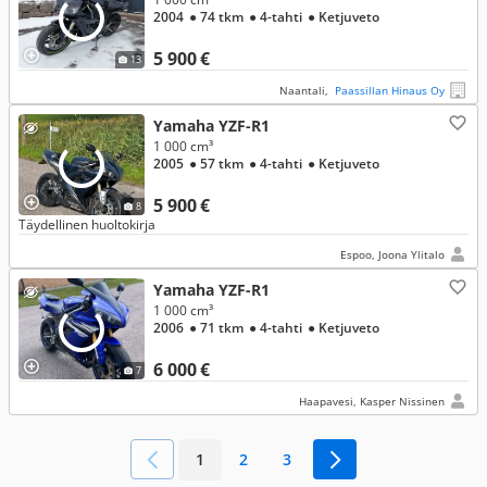
2004
● 74 tkm
● 4-tahti
● Ketjuveto
5 900 €
13
Naantali,
Paassillan Hinaus Oy
Yamaha YZF-R1
1 000 cm³
2005
● 57 tkm
● 4-tahti
● Ketjuveto
5 900 €
8
Täydellinen huoltokirja
Espoo, Joona Ylitalo
Yamaha YZF-R1
1 000 cm³
2006
● 71 tkm
● 4-tahti
● Ketjuveto
6 000 €
7
Haapavesi, Kasper Nissinen
1
2
3