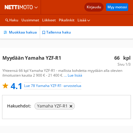
Kirjaudu
Myy motosi
Haku
Uusimmat
Liikkeet
Pikalinkit
Lisää
Muokkaa hakua
Tallenna haku
Myydään Yamaha YZF-R1
66
kpl
Sivu
1/3
Yhteensä 66 kpl Yamaha YZF-R1 - mallista kohdetta myydään alla olevien
ilmoitusten kautta 2 900 € - 21 400 €.
... Lue lisää
4.1
Lue 78 Yamaha YZF-R1 -arvostelua
Hakuehdot:
Yamaha YZF-R1