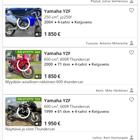
Pöytyä, Julius Salmensuu
Yamaha YZF
250 cm³, yz250f
2004
● 4-tahti
● Ketjuveto
1 850 €
9
Tuusula, Antonio Mihalache
PÄIVITETTY 24H
Yamaha YZF
600 cm³, 600R Thundercat
2000
● 71 tkm
● 4-tahti
● Ketjuveto
1 850 €
6
Myydään asiallisen näköinen 600 thundercat.
Kemi, Mika Härkönen
PÄIVITETTY 72H
Yamaha YZF
600 cm³, 600R Thundercat
1999
● 61 tkm
● 4-tahti
● Ketjuveto
1 950 €
8
Näyttävä ja siisti Thundercat
Laihia, Anni Vainionpää