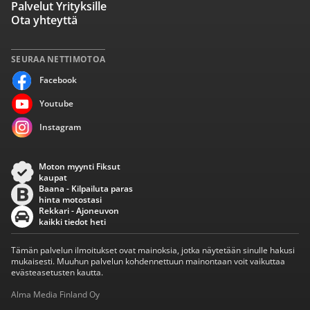
Palvelut Yrityksille
Ota yhteyttä
SEURAA NETTIMOTOA
Facebook
Youtube
Instagram
Moton myynti Fiksut
kaupat
Baana - Kilpailuta paras
hinta motostasi
Rekkari - Ajoneuvon
kaikki tiedot heti
Tämän palvelun ilmoitukset ovat mainoksia, jotka näytetään sinulle hakusi
mukaisesti. Muuhun palvelun kohdennettuun mainontaan voit vaikuttaa
evästeasetusten kautta.
Alma Media Finland Oy