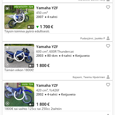
PÄIVITETTY 72H
Yamaha YZF
450 cm³
2007
● 4-tahti
1 700 €
13
Täysin toimiva pyörä edullisesti.
Pudasjärvi, Jaakko P
Yamaha YZF
600 cm³, 600R Thundercat
2003
● 80 tkm
● 4-tahti
● Ketjuveto
1 800 €
4
Tämän viikon 1800€!
Kajaani, Teemu Hyvärinen
UUSI 72H
Yamaha YZF
420 cm³, Yz426f
2002
● 4-tahti
● Ketjuveto
1 800 €
6
1800€ tai vaihto 125cc tai 250cc 2tahtiin