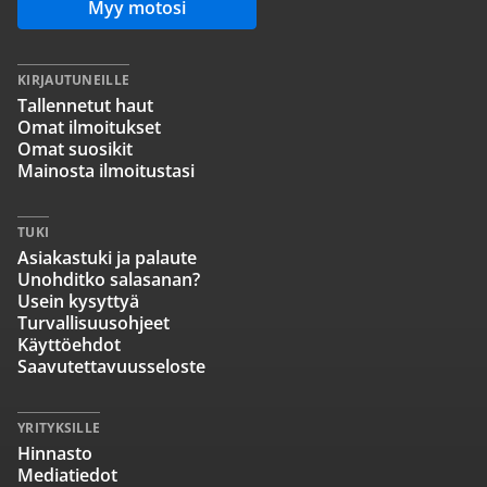
Myy motosi
KIRJAUTUNEILLE
Tallennetut haut
Omat ilmoitukset
Omat suosikit
Mainosta ilmoitustasi
TUKI
Asiakastuki ja palaute
Unohditko salasanan?
Usein kysyttyä
Turvallisuusohjeet
Käyttöehdot
Saavutettavuusseloste
YRITYKSILLE
Hinnasto
Mediatiedot