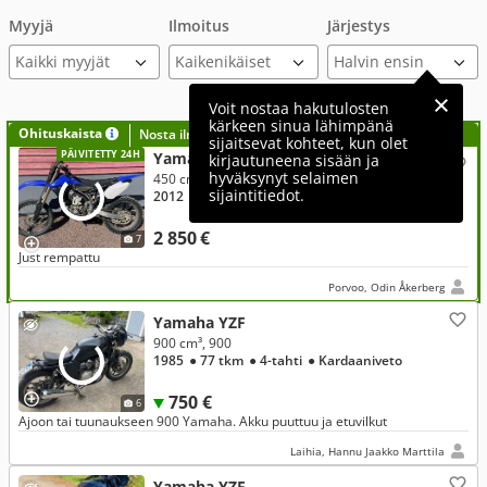
Myyjä
Ilmoitus
Järjestys
Kaikki myyjät
Voit nostaa hakutulosten
kärkeen sinua lähimpänä
Ohituskaista
Nosta ilmoituksesi tähän?
sijaitsevat kohteet, kun olet
PÄIVITETTY 24H
Yamaha YZF
kirjautuneena sisään ja
hyväksynyt selaimen
450 cm³
sijaintitiedot.
2012
● 147 h
● 4-tahti
● Ketjuveto
2 850 €
7
Just rempattu
Porvoo, Odin Åkerberg
Yamaha YZF
900 cm³, 900
1985
● 77 tkm
● 4-tahti
● Kardaaniveto
750 €
6
Ajoon tai tuunaukseen 900 Yamaha. Akku puuttuu ja etuvilkut
Laihia, Hannu Jaakko Marttila
Yamaha YZF