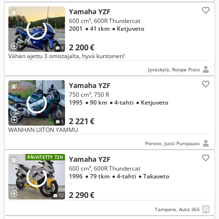
Yamaha YZF
600 cm³, 600R Thundercat
2001
● 41 tkm
● Ketjuveto
2 200 €
4
Vähän ajettu 3 omistajalta, hyvä kuntoinen!
Jyväskylä, Roope Pisto
Yamaha YZF
750 cm³, 750 R
1995
● 90 km
● 4-tahti
● Ketjuveto
2 221 €
5
WANHAN LIITON YAMMU
Porvoo, Jussi Puropaasi
PÄIVITETTY 72H
Yamaha YZF
600 cm³, 600R Thundercat
1996
● 79 tkm
● 4-tahti
● Takaveto
2 290 €
12
Tampere, Auto 365