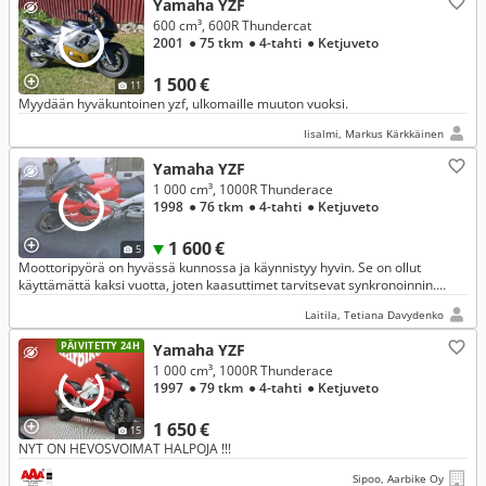
Yamaha YZF
600 cm³, 600R Thundercat
2001
● 75 tkm
● 4-tahti
● Ketjuveto
1 500 €
11
Myydään hyväkuntoinen yzf, ulkomaille muuton vuoksi.
Iisalmi, Markus Kärkkäinen
Yamaha YZF
1 000 cm³, 1000R Thunderace
1998
● 76 tkm
● 4-tahti
● Ketjuveto
1 600 €
5
Moottoripyörä on hyvässä kunnossa ja käynnistyy hyvin. Se on ollut
käyttämättä kaksi vuotta, joten kaasuttimet tarvitsevat synkronoinnin.
Tällä hetkellä moottorissa ei ole kunnollista tyhjäkäyntiä.
Laitila, Tetiana Davydenko
PÄIVITETTY 24H
Yamaha YZF
1 000 cm³, 1000R Thunderace
1997
● 79 tkm
● 4-tahti
● Ketjuveto
1 650 €
15
NYT ON HEVOSVOIMAT HALPOJA !!!
Sipoo, Aarbike Oy