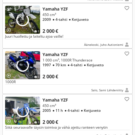
Yamaha YZF
450 cm³
2009
● 4-tahti
● Ketjuveto
2 000 €
8
Juuri huollettu ja laiteltu ajoa vaille!
Äänekoski, Juho Autioniemi
Yamaha YZF
1 000 cm³, 1000R Thunderace
1997
● 70 km
● 4-tahti
● Ketjuveto
2 000 €
6
1000R
Salo, Sami Lähdeniitty
Yamaha YZF
450 cm³
2005
● 11 h
● 4-tahti
● Ketjuveto
2 000 €
6
Siitä seuraavalle täysin toimiva ja vähä ajettu ranteen venytin