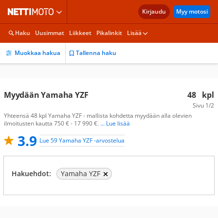
Kirjaudu
Myy motosi
Haku
Uusimmat
Liikkeet
Pikalinkit
Lisää
Muokkaa hakua
Tallenna haku
Myydään Yamaha YZF
48
kpl
Sivu
1/2
Yhteensä 48 kpl Yamaha YZF - mallista kohdetta myydään alla olevien
ilmoitusten kautta 750 € - 17 990 €.
... Lue lisää
3.9
Lue 59 Yamaha YZF -arvostelua
Hakuehdot:
Yamaha YZF