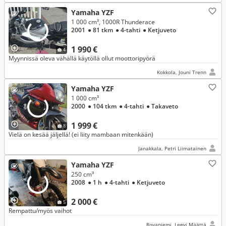
Yamaha YZF
1 000 cm³, 1000R Thunderace
2001
● 81 tkm
● 4-tahti
● Ketjuveto
1 990 €
4
Myynnissä oleva vähällä käytöllä ollut moottoripyörä
Kokkola, Jouni Trenn
Yamaha YZF
1 000 cm³
2000
● 104 tkm
● 4-tahti
● Takaveto
1 999 €
8
Vielä on kesää jäljellä! (ei liity mambaan mitenkään)
Janakkala, Petri Liimatainen
Yamaha YZF
250 cm³
2008
● 1 h
● 4-tahti
● Ketjuveto
2 000 €
5
Rempattu/myös vaihot
Rovaniemi, Leevi Määttä