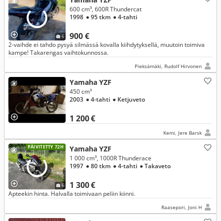
600 cm³, 600R Thundercat
1998
● 95 tkm
● 4-tahti
900 €
6
2-vaihde ei tahdo pysyä silmässä kovalla kiihdytyksellä, muutoin toimiva
kampe! Takarengas vaihtokunnossa.
Pieksämäki, Rudolf Hirvonen
Yamaha YZF
450 cm³
2003
● 4-tahti
● Ketjuveto
1 200 €
Kemi, Jere Barsk
PÄIVITETTY 72H
Yamaha YZF
1 000 cm³, 1000R Thunderace
1997
● 80 tkm
● 4-tahti
● Takaveto
1 300 €
6
Apteekin hinta. Halvalla toimivaan peliin kiinni.
Raasepori, Joni H