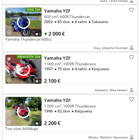
Oulu, Taina Vataja
UUSI 72H
Yamaha YZF
600 cm³, 600R Thundercat
2002
● 85 tkm
● 4-tahti
● Takaveto
2 000 €
5
Yamaha Thundercat 600cc
Oulu, Johanna Kivimäki
PÄIVITETTY 72H
Yamaha YZF
1 000 cm³, 1000R Thunderace
1997
● 75 tkm
● 4-tahti
● Ketjuveto
2 100 €
5
Valkeala, Niko Heikari
Yamaha YZF
1 000 cm³, 1000R Thunderace
1996
● 82 tkm
● Ketjuveto
2 200 €
5
Tosi siisti ikiliikkuja
Masku, Waltteri Haurunen