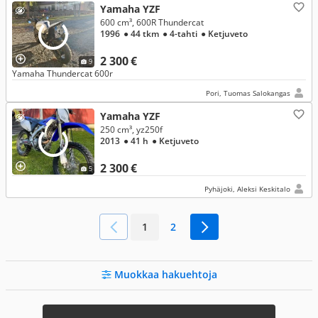
Yamaha YZF
600 cm³, 600R Thundercat
1996
● 44 tkm
● 4-tahti
● Ketjuveto
2 300 €
9
Yamaha Thundercat 600r
Pori, Tuomas Salokangas
Yamaha YZF
250 cm³, yz250f
2013
● 41 h
● Ketjuveto
2 300 €
5
Pyhäjoki, Aleksi Keskitalo
1
2
Muokkaa hakuehtoja