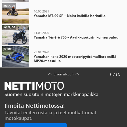
KOEAJOT
10.05.2021
Yamaha MT-09 SP – Naku kaikilla herkuilla
KOEAJOT
11.08.2020
Yamaha Ténéré 700 – Aavikkosoturin komea paluu
JUTUT
23.01.2020
Yamahan koko 2020 moottoripyörämallisto esillä
MP20-messuilla
Sivun alkuun
FI
/
EN
Suomen suosituin motojen markkinapaikka
Ilmoita Nettimotossa!
Tavoitat eniten ostajia ja teet mutkattomat
motokaupat.