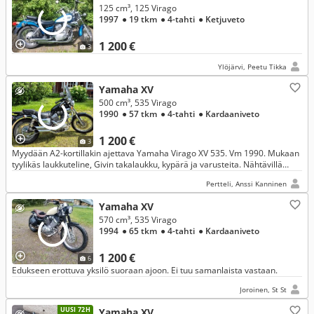
125 cm³, 125 Virago
1997
● 19 tkm
● 4-tahti
● Ketjuveto
1 200 €
3
Ylöjärvi, Peetu Tikka
Yamaha XV
500 cm³, 535 Virago
1990
● 57 tkm
● 4-tahti
● Kardaaniveto
1 200 €
3
Myydään A2-kortillakin ajettava Yamaha Virago XV 535. Vm 1990. Mukaan
tyylikäs laukkuteline, Givin takalaukku, kypärä ja varusteita. Nähtävillä
Perttelissä.
Pertteli, Anssi Kanninen
Yamaha XV
570 cm³, 535 Virago
1994
● 65 tkm
● 4-tahti
● Kardaaniveto
1 200 €
6
Edukseen erottuva yksilö suoraan ajoon. Ei tuu samanlaista vastaan.
Joroinen, St St
UUSI 72H
Yamaha XV