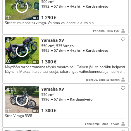
500 cm³
1992
● 57 tkm
● 4-tahti
● Kardaaniveto
1 290 €
4
Siististi rakenneltu virago. Vaihtoa voi ehotella autoihin
Paltamo, Ilkka Tyni
Yamaha XV
550 cm³, 535 Virago
1995
● 57 tkm
● 4-tahti
● Kardaaniveto
1 300 €
7
Myydään tarpeettomana täysin toimiva peli. Talven jäljiltä hörähti helposti
käyntiin. Mukaan tulee tuulisuoja, takarengas vaihtokunnossa ja huomioitu
hinnassa. Saa ajaa A2 kortilla.
Joensuu, Simo Sakkanen
Yamaha XV
550 cm³
1996
● 67 tkm
● Kardaaniveto
1 300 €
8
Siisti Virago 535!
Toholampi, Mika Tervala