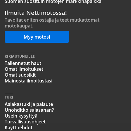
Suomen suosituin motojen markkinapaikka
Ilmoita Nettimotossa!
Tavoitat eniten ostajia ja teet mutkattomat
motokaupat.
Myy motosi
KIRJAUTUNEILLE
Tallennetut haut
Omat ilmoitukset
Omat suosikit
Mainosta ilmoitustasi
TUKI
Asiakastuki ja palaute
Unohditko salasanan?
Usein kysyttyä
Turvallisuusohjeet
Käyttöehdot