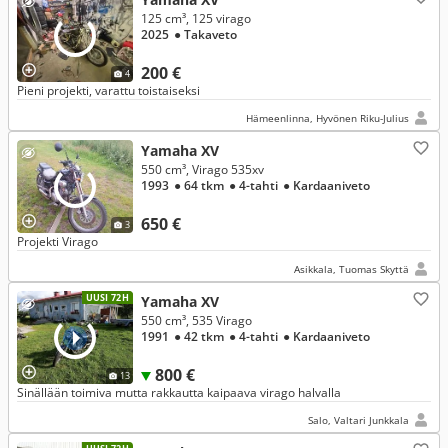
125 cm³, 125 virago
2025
● Takaveto
200 €
4
Pieni projekti, varattu toistaiseksi
Hämeenlinna, Hyvönen Riku-Julius
Yamaha XV
550 cm³, Virago 535xv
1993
● 64 tkm
● 4-tahti
● Kardaaniveto
650 €
3
Projekti Virago
Asikkala, Tuomas Skyttä
UUSI 72H
Yamaha XV
550 cm³, 535 Virago
1991
● 42 tkm
● 4-tahti
● Kardaaniveto
800 €
13
Sinällään toimiva mutta rakkautta kaipaava virago halvalla
Salo, Valtari Junkkala