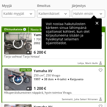
Myyjä
Ilmoitus
Järjestys
Kaikki myyjät
Voit nostaa hakutulosten
kärkeen sinua lähimpänä
Ohituskaista
Nosta ilmoituksesi tähän?
sijaitsevat kohteet, kun olet
Yamaha XV
kirjautuneena sisään ja
hyväksynyt selaimen
1 700 cm³, 1700 Warrior
sijaintitiedot.
2002
● 34 tkm
● 4-tahti
● Hihnaveto
6 200 €
5
Tarjo vaihtoa! Tarjo hintaa!
Lohja, Marti Aulik
UUSI 72H
Yamaha XV
250 cm³, 250 Virago
1997
● 38 tkm
● 4-tahti
● Ketjuveto
1 200 €
5
Alkuperäiskuntoinen näppärä, hyvin toimiva Virago.
Sammatti, Juha Sakari Niiranen
Yamaha XV