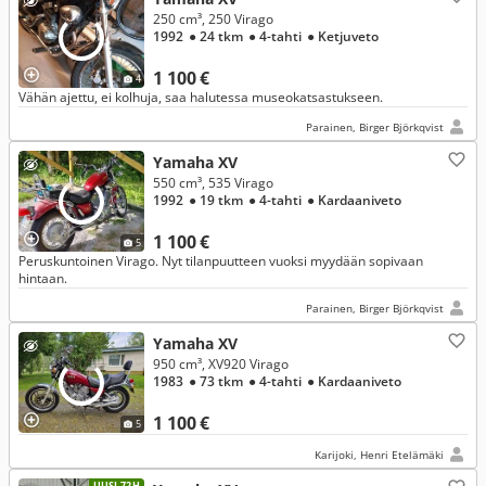
250 cm³, 250 Virago
1992
● 24 tkm
● 4-tahti
● Ketjuveto
1 100 €
4
Vähän ajettu, ei kolhuja, saa halutessa museokatsastukseen.
Parainen, Birger Björkqvist
Yamaha XV
550 cm³, 535 Virago
1992
● 19 tkm
● 4-tahti
● Kardaaniveto
1 100 €
5
Peruskuntoinen Virago. Nyt tilanpuutteen vuoksi myydään sopivaan
hintaan.
Parainen, Birger Björkqvist
Yamaha XV
950 cm³, XV920 Virago
1983
● 73 tkm
● 4-tahti
● Kardaaniveto
1 100 €
5
Karijoki, Henri Etelämäki
UUSI 72H