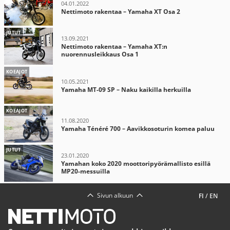
04.01.2022
Nettimoto rakentaa – Yamaha XT Osa 2
JUTUT
13.09.2021
Nettimoto rakentaa – Yamaha XT:n
nuorennusleikkaus Osa 1
KOEAJOT
10.05.2021
Yamaha MT-09 SP – Naku kaikilla herkuilla
KOEAJOT
11.08.2020
Yamaha Ténéré 700 – Aavikkosoturin komea paluu
JUTUT
23.01.2020
Yamahan koko 2020 moottoripyörämallisto esillä
MP20-messuilla
Sivun alkuun
FI
/
EN