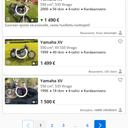
550 cm³, 535 Virago
2000
● 56 tkm
● 4-tahti
● Kardaaniveto
1 490 €
13
Suoraan ajosta seuraavalle, vasta huollettu luottopeli!
Rovaniemi, Elias Väliahdet
Yamaha XV
550 cm³, XV 535 Virago
1999
● 40 tkm
● 4-tahti
● Kardaaniveto
1 499 €
3
Rovaniemi, Olli Soini
Yamaha XV
550 cm³, 535 Virago
1996
● 18 tkm
● 4-tahti
● Kardaaniveto
1 500 €
5
Siilinjärvi, HARRI VÄISÄNEN
1
2
3
...
6