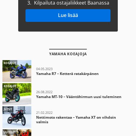
3.
Kilpailuta ostajaliikkeet Baanassa
Lue lisää
YAMAHA KOEAJOJA
KOEAJOT
04.05.2023
Yamaha R7 – Ketterä ratakärpänen
KOEAJOT
26.08.2022
Yamaha MT-10 – Vääntöhirmun uusi tuleminen
JUTUT
21.02.2022
Nettimoto rakentaa – Yamaha XT on vihdoin
valmis
UUTISET