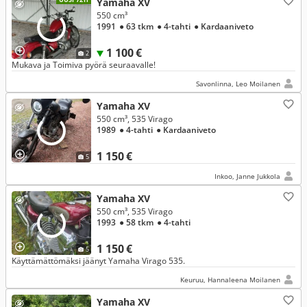
Yamaha XV
550 cm³
1991
● 63 tkm
● 4-tahti
● Kardaaniveto
1 100 €
2
Mukava ja Toimiva pyörä seuraavalle!
Savonlinna, Leo Moilanen
Yamaha XV
550 cm³, 535 Virago
1989
● 4-tahti
● Kardaaniveto
1 150 €
5
Inkoo, Janne Jukkola
Yamaha XV
550 cm³, 535 Virago
1993
● 58 tkm
● 4-tahti
1 150 €
5
Käyttämättömäksi jäänyt Yamaha Virago 535.
Keuruu, Hannaleena Moilanen
Yamaha XV