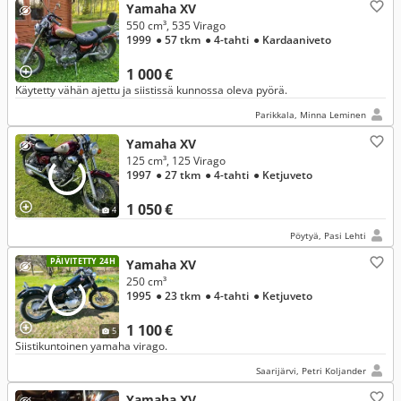
Yamaha XV
550 cm³, 535 Virago
1999
● 57 tkm
● 4-tahti
● Kardaaniveto
1 000 €
Käytetty vähän ajettu ja siistissä kunnossa oleva pyörä.
Parikkala, Minna Leminen
Yamaha XV
125 cm³, 125 Virago
1997
● 27 tkm
● 4-tahti
● Ketjuveto
1 050 €
4
Pöytyä, Pasi Lehti
PÄIVITETTY 24H
Yamaha XV
250 cm³
1995
● 23 tkm
● 4-tahti
● Ketjuveto
1 100 €
5
Siistikuntoinen yamaha virago.
Saarijärvi, Petri Koljander
Yamaha XV