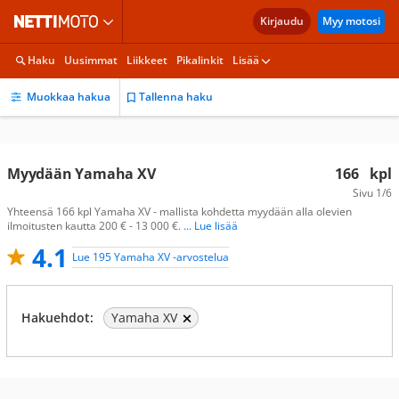
Kirjaudu
Myy motosi
Haku
Uusimmat
Liikkeet
Pikalinkit
Lisää
Muokkaa hakua
Tallenna haku
Myydään Yamaha XV
166
kpl
Sivu
1/6
Yhteensä 166 kpl Yamaha XV - mallista kohdetta myydään alla olevien
ilmoitusten kautta 200 € - 13 000 €.
... Lue lisää
4.1
Lue 195 Yamaha XV -arvostelua
Hakuehdot:
Yamaha XV