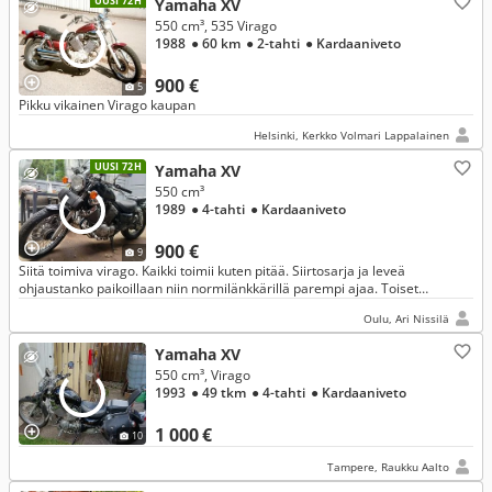
UUSI 72H
Yamaha XV
550 cm³, 535 Virago
1988
● 60 km
● 2-tahti
● Kardaaniveto
900 €
5
Pikku vikainen Virago kaupan
Helsinki, Kerkko Volmari Lappalainen
UUSI 72H
Yamaha XV
550 cm³
1989
● 4-tahti
● Kardaaniveto
900 €
9
Siitä toimiva virago. Kaikki toimii kuten pitää. Siirtosarja ja leveä
ohjaustanko paikoillaan niin normilänkkärillä parempi ajaa. Toiset
takaiskarit ja muuta alkuperäistä roipetta mukaan.
Oulu, Ari Nissilä
Yamaha XV
550 cm³, Virago
1993
● 49 tkm
● 4-tahti
● Kardaaniveto
1 000 €
10
Tampere, Raukku Aalto