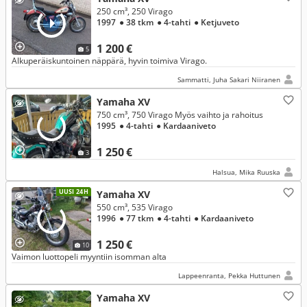
250 cm³, 250 Virago
1997
● 38 tkm
● 4-tahti
● Ketjuveto
1 200 €
5
Alkuperäiskuntoinen näppärä, hyvin toimiva Virago.
Sammatti, Juha Sakari Niiranen
Yamaha XV
750 cm³, 750 Virago Myös vaihto ja rahoitus
1995
● 4-tahti
● Kardaaniveto
1 250 €
3
Halsua, Mika Ruuska
UUSI 24H
Yamaha XV
550 cm³, 535 Virago
1996
● 77 tkm
● 4-tahti
● Kardaaniveto
1 250 €
10
Vaimon luottopeli myyntiin isomman alta
Lappeenranta, Pekka Huttunen
Yamaha XV