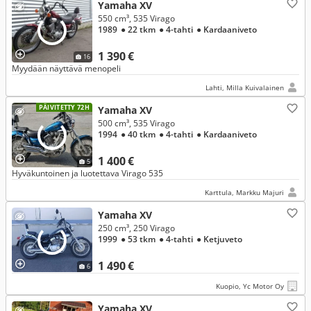
Yamaha XV
550 cm³, 535 Virago
1989
● 22 tkm
● 4-tahti
● Kardaaniveto
1 390 €
16
Myydään näyttävä menopeli
Lahti, Milla Kuivalainen
PÄIVITETTY 72H
Yamaha XV
500 cm³, 535 Virago
1994
● 40 tkm
● 4-tahti
● Kardaaniveto
1 400 €
5
Hyväkuntoinen ja luotettava Virago 535
Karttula, Markku Majuri
Yamaha XV
250 cm³, 250 Virago
1999
● 53 tkm
● 4-tahti
● Ketjuveto
1 490 €
6
Kuopio, Yc Motor Oy
Yamaha XV