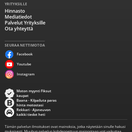
YRITYKSILLE
Hinnasto
Mediatiedot
Palvelut Yrityksille
Ota yhteyttä
SEURAA NETTIMOTOA
Facebook
Youtube
Instagram
Moton myynti Fiksut
kaupat
Baana - Kilpailuta paras
hinta motostasi
Rekkari - Ajoneuvon
kaikki tiedot heti
Tämän palvelun ilmoitukset ovat mainoksia, jotka näytetään sinulle hakusi
mukaisesti. Muuhun palvelun kohdennettuun mainontaan voit vaikuttaa