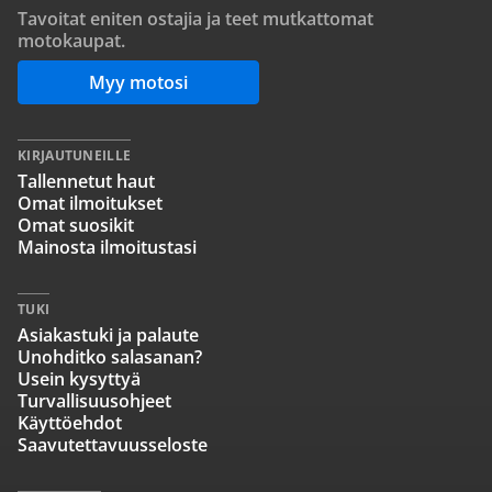
Tavoitat eniten ostajia ja teet mutkattomat
motokaupat.
Myy motosi
KIRJAUTUNEILLE
Tallennetut haut
Omat ilmoitukset
Omat suosikit
Mainosta ilmoitustasi
TUKI
Asiakastuki ja palaute
Unohditko salasanan?
Usein kysyttyä
Turvallisuusohjeet
Käyttöehdot
Saavutettavuusseloste