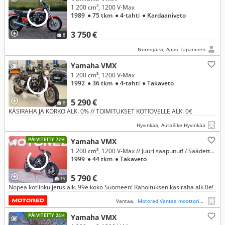
1 200 cm³, 1200 V-Max
1989
● 75 tkm
● 4-tahti
● Kardaaniveto
3 750 €
8
Nurmijärvi, Aapo Tapaninen
Yamaha VMX
1 200 cm³, 1200 V-Max
1992
● 36 tkm
● 4-tahti
● Takaveto
5 290 €
8
KÄSIRAHA JA KORKO ALK. 0% // TOIMITUKSET KOTIOVELLE ALK. 0€
Hyvinkää, AutoBike Hyvinkää
PÄIVITETTY 72H
Yamaha VMX
1 200 cm³, 1200 V-Max // Juuri saapunut! / Säädettävät kahvat / Blackwidow slipari / Kaatumaraudat //
1999
● 44 tkm
● Takaveto
5 790 €
19
Nopea kotiinkuljetus alk. 99e koko Suomeen! Rahoituksen käsiraha alk.0e!
Vantaa,
Motored Vantaa moottoripyörät
PÄIVITETTY 24H
Yamaha VMX