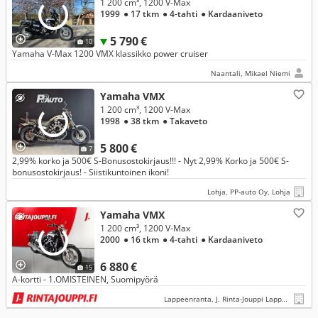
1 200 cm³, 1200 V-Max
1999
● 17 tkm
● 4-tahti
● Kardaaniveto
5 790 €
10
Yamaha V-Max 1200 VMX klassikko power cruiser
Naantali, Mikael Niemi
Yamaha VMX
1 200 cm³, 1200 V-Max
1998
● 38 tkm
● Takaveto
5 800 €
7
2,99% korko ja 500€ S-Bonusostokirjaus!!! - Nyt 2,99% Korko ja 500€ S-
bonusostokirjaus! - Siistikuntoinen ikoni!
Lohja, PP-auto Oy, Lohja
Yamaha VMX
1 200 cm³, 1200 V-Max
2000
● 16 tkm
● 4-tahti
● Kardaaniveto
6 880 €
15
A-kortti - 1.OMISTEINEN, Suomipyörä
Lappeenranta, J. Rinta-Jouppi Lappeenranta