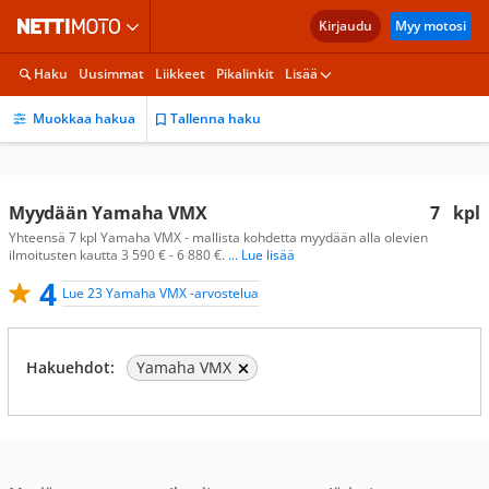
Kirjaudu
Myy motosi
Haku
Uusimmat
Liikkeet
Pikalinkit
Lisää
Muokkaa hakua
Tallenna haku
Myydään Yamaha VMX
7
kpl
Yhteensä 7 kpl Yamaha VMX - mallista kohdetta myydään alla olevien
ilmoitusten kautta 3 590 € - 6 880 €.
... Lue lisää
4
Lue 23 Yamaha VMX -arvostelua
Hakuehdot:
Yamaha VMX