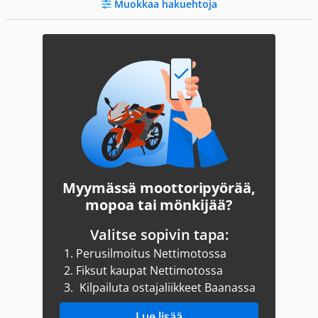
Muokkaa hakuehtoja
Myymässä moottoripyörää,
mopoa tai mönkijää?
Valitse sopivin tapa:
1.
Perusilmoitus Nettimotossa
2.
Fiksut kaupat Nettimotossa
3.
Kilpailuta ostajaliikkeet Baanassa
Lue lisää