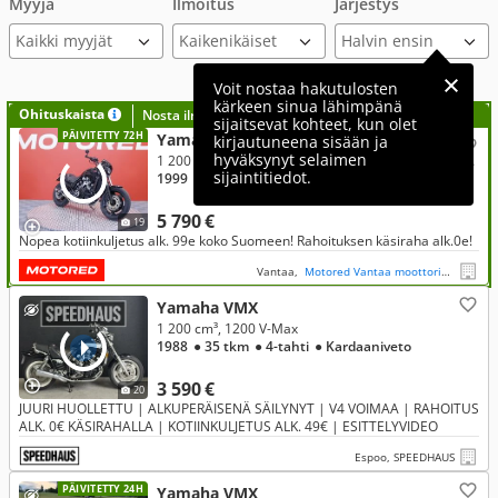
Myyjä
Ilmoitus
Järjestys
Kaikki myyjät
Voit nostaa hakutulosten
kärkeen sinua lähimpänä
Ohituskaista
Nosta ilmoituksesi tähän?
sijaitsevat kohteet, kun olet
PÄIVITETTY 72H
Yamaha VMX
kirjautuneena sisään ja
hyväksynyt selaimen
1 200 cm³, 1200 V-Max // Juuri saapunut! / Säädettävät kahvat / Blackwidow slipari / Kaatumaraudat //
sijaintitiedot.
1999
● 44 tkm
● Takaveto
5 790 €
19
Nopea kotiinkuljetus alk. 99e koko Suomeen! Rahoituksen käsiraha alk.0e!
Vantaa,
Motored Vantaa moottoripyörät
Yamaha VMX
1 200 cm³, 1200 V-Max
1988
● 35 tkm
● 4-tahti
● Kardaaniveto
3 590 €
20
JUURI HUOLLETTU | ALKUPERÄISENÄ SÄILYNYT | V4 VOIMAA | RAHOITUS
ALK. 0€ KÄSIRAHALLA | KOTIINKULJETUS ALK. 49€ | ESITTELYVIDEO
Espoo, SPEEDHAUS
PÄIVITETTY 24H
Yamaha VMX