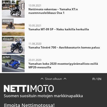
JUTUT
13.09.2021
Nettimoto rakentaa – Yamaha XT:n
nuorennusleikkaus Osa 1
KOEAJOT
10.05.2021
Yamaha MT-09 SP – Naku kaikilla herkuilla
KOEAJOT
11.08.2020
Yamaha Ténéré 700 – Aavikkosoturin komea paluu
JUTUT
23.01.2020
Yamahan koko 2020 moottoripyörämallisto esillä
MP20-messuilla
Sivun alkuun
FI
/
EN
Suomen suosituin motojen markkinapaikka
Ilmoita Nettimotossa!