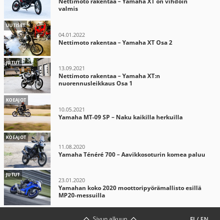
Nettimoto rakentaa – Yamaha XT on vihdoin
valmis
UUTISET
04.01.2022
Nettimoto rakentaa – Yamaha XT Osa 2
JUTUT
13.09.2021
Nettimoto rakentaa – Yamaha XT:n
nuorennusleikkaus Osa 1
KOEAJOT
10.05.2021
Yamaha MT-09 SP – Naku kaikilla herkuilla
KOEAJOT
11.08.2020
Yamaha Ténéré 700 – Aavikkosoturin komea paluu
JUTUT
23.01.2020
Yamahan koko 2020 moottoripyörämallisto esillä
MP20-messuilla
Sivun alkuun
FI
/
EN