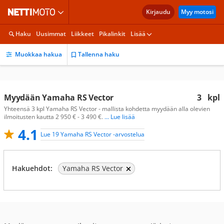
Kirjaudu
Myy motosi
Haku
Uusimmat
Liikkeet
Pikalinkit
Lisää
Muokkaa hakua
Tallenna haku
Myydään Yamaha RS Vector
3
kpl
Yhteensä 3 kpl Yamaha RS Vector - mallista kohdetta myydään alla olevien
ilmoitusten kautta 2 950 € - 3 490 €.
... Lue lisää
4.1
Lue 19 Yamaha RS Vector -arvostelua
Hakuehdot:
Yamaha RS Vector