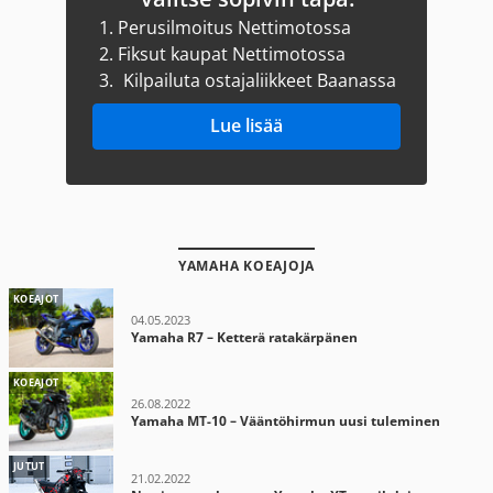
1.
Perusilmoitus Nettimotossa
2.
Fiksut kaupat Nettimotossa
3.
Kilpailuta ostajaliikkeet Baanassa
Lue lisää
YAMAHA KOEAJOJA
KOEAJOT
04.05.2023
Yamaha R7 – Ketterä ratakärpänen
KOEAJOT
26.08.2022
Yamaha MT-10 – Vääntöhirmun uusi tuleminen
JUTUT
21.02.2022