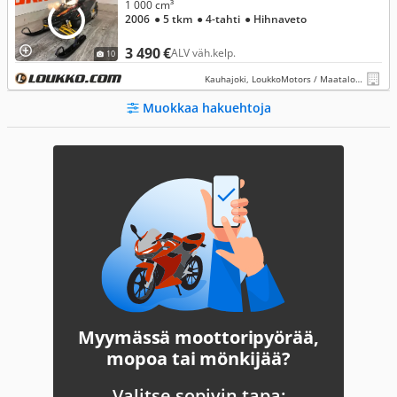
1 000 cm³
2006
● 5 tkm
● 4-tahti
● Hihnaveto
3 490 €
ALV väh.kelp.
10
Kauhajoki, LoukkoMotors / Maatalous Kauhajoki
Muokkaa hakuehtoja
Myymässä moottoripyörää,
mopoa tai mönkijää?
Valitse sopivin tapa: