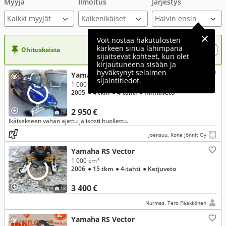
Myyjä
Ilmoitus
Järjestys
Kaikki myyjät
Voit nostaa hakutulosten
kärkeen sinua lähimpänä
Ohituskaista
Nosta ilmoituksesi tähän?
sijaitsevat kohteet, kun olet
kirjautuneena sisään ja
hyväksynyt selaimen
Yamaha RS Vector
sijaintitiedot.
1 000 cm³, 1000 / VÄHÄN AJETTU / ISO HUOLTO TEHTY / EDULLINEN RAHOITUS
2005
● 4 tkm
● 4-tahti
● Hihnaveto
2 950 €
18
Ikäisekseen vähän ajettu ja isosti huollettu.
Joensuu, Kone Jönnit Oy
Yamaha RS Vector
1 000 cm³
2006
● 15 tkm
● 4-tahti
● Ketjuveto
3 400 €
18
Nurmes, Tero Pääkkönen
Yamaha RS Vector