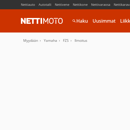
Nettiauto
Autotalli
Nettivene
Nettikone
Nettivaraosa
Nettikarav
Haku
Uusimmat
Liik
Myydään
Yamaha
FZS
Ilmoitus