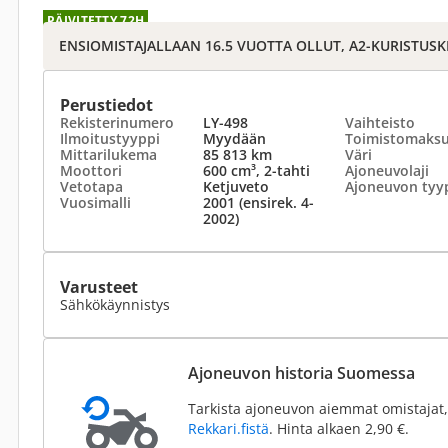
PÄIVITETTY 72H
ENSIOMISTAJALLAAN 16.5 VUOTTA OLLUT, A2-KURISTUSKE
Perustiedot
Rekisterinumero
LY-498
Vaihteisto
Ilmoitustyyppi
Myydään
Toimistomaks
Mittarilukema
85 813 km
Väri
Moottori
600 cm³, 2-tahti
Ajoneuvolaji
Vetotapa
Ketjuveto
Ajoneuvon tyy
Vuosimalli
2001 (ensirek. 4-
2002)
Varusteet
Sähkökäynnistys
Ajoneuvon historia Suomessa
Tarkista ajoneuvon aiemmat omistajat,
Rekkari.fistä
. Hinta alkaen 2,90 €.