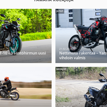
JUTUT
21.02.2022
-10 – Vääntöhirmun uusi
Nettimoto rakentaa – Yam
vihdoin valmis
KOEAJOT
11.08.2020