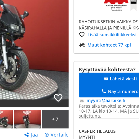
RAHOITUKSETKIN VAIKKA 0€
KÄSIRAHALLA JA PIENILLÄ KK-E
Lisää suosikkiliikkeeksi
Muut kohteet 77 kpl
Kysyttävää kohteesta?
Lähetä viesti
Näytä numero
myynti@​aarbike.fi
Paras aika tavoitella: Avoinna
10-17. LA klo 10-14. MA ja SU
suljettuna.
+ 7
CASPER TILLAEUS
Jaa
Vertaile
MYYNTI