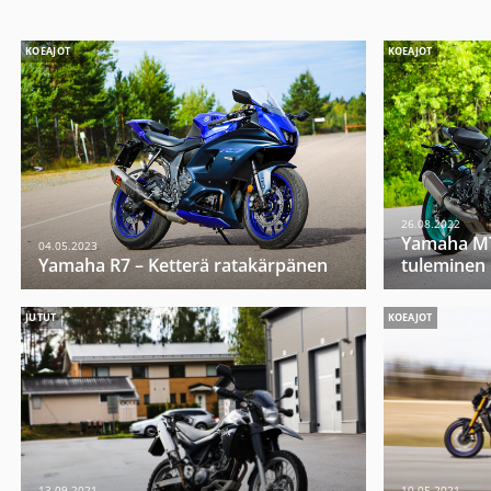
KOEAJOT
KOEAJOT
26.08.2022
Yamaha MT
04.05.2023
Yamaha R7 – Ketterä ratakärpänen
tuleminen
JUTUT
KOEAJOT
13.09.2021
10.05.2021