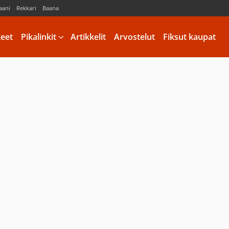
aani
Rekkari
Baana
keet
Pikalinkit
Artikkelit
Arvostelut
Fiksut kaupat