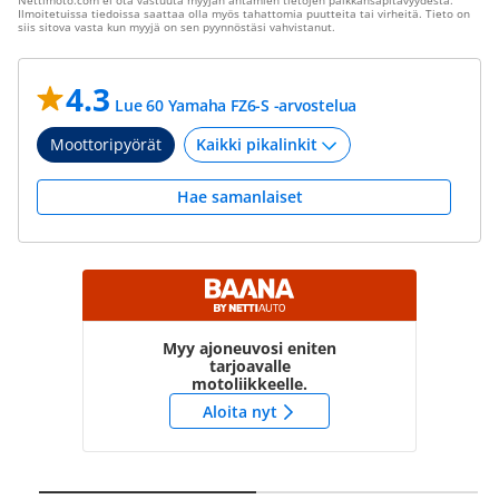
Nettimoto.com ei ota vastuuta myyjän antamien tietojen paikkansapitävyydestä.
Ilmoitetuissa tiedoissa saattaa olla myös tahattomia puutteita tai virheitä. Tieto on
siis sitova vasta kun myyjä on sen pyynnöstäsi vahvistanut.
4.3
Lue 60 Yamaha FZ6-S -arvostelua
Moottoripyörät
Hae samanlaiset
Myy ajoneuvosi eniten
tarjoavalle
motoliikkeelle.
Aloita nyt