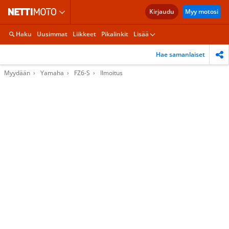
Kirjaudu
Myy motosi
Haku
Uusimmat
Liikkeet
Pikalinkit
Lisää
Hae samanlaiset
Myydään
Yamaha
FZ6-S
Ilmoitus