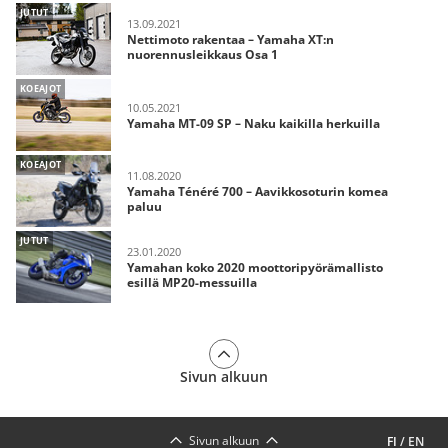
JUTUT
13.09.2021
Nettimoto rakentaa – Yamaha XT:n
nuorennusleikkaus Osa 1
KOEAJOT
10.05.2021
Yamaha MT-09 SP – Naku kaikilla herkuilla
KOEAJOT
11.08.2020
Yamaha Ténéré 700 – Aavikkosoturin komea
paluu
JUTUT
23.01.2020
Yamahan koko 2020 moottoripyörämallisto
esillä MP20-messuilla
Sivun alkuun
Sivun alkuun
FI
/
EN