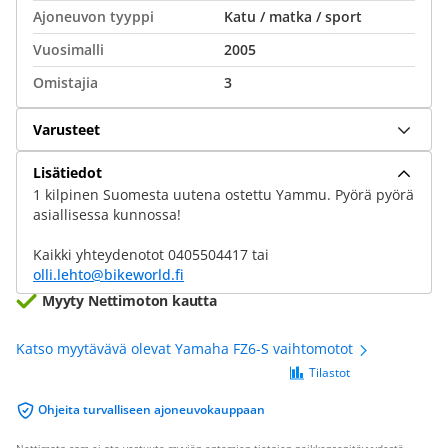
Ajoneuvon tyyppi
Katu / matka / sport
Vuosimalli
2005
Omistajia
3
Varusteet
Lisätiedot
1 kilpinen Suomesta uutena ostettu Yammu. Pyörä pyörä
asiallisessa kunnossa!
Kaikki yhteydenotot 0405504417 tai
olli.lehto@bikeworld.fi
Myyty Nettimoton kautta
Katso myytävävä olevat Yamaha FZ6-S vaihtomotot
Tilastot
Ohjeita turvalliseen ajoneuvokauppaan