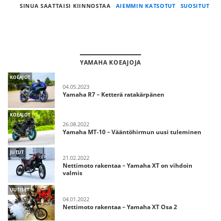
SINUA SAATTAISI KIINNOSTAA
AIEMMIN KATSOTUT
SUOSITUT
YAMAHA KOEAJOJA
KOEAJOT
04.05.2023
Yamaha R7 – Ketterä ratakärpänen
KOEAJOT
26.08.2022
Yamaha MT-10 – Vääntöhirmun uusi tuleminen
JUTUT
21.02.2022
Nettimoto rakentaa – Yamaha XT on vihdoin
valmis
UUTISET
04.01.2022
Nettimoto rakentaa – Yamaha XT Osa 2