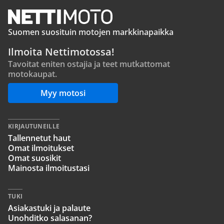
Suomen suosituin motojen markkinapaikka
Ilmoita Nettimotossa!
Tavoitat eniten ostajia ja teet mutkattomat
motokaupat.
Myy motosi
KIRJAUTUNEILLE
Tallennetut haut
Omat ilmoitukset
Omat suosikit
Mainosta ilmoitustasi
TUKI
Asiakastuki ja palaute
Unohditko salasanan?