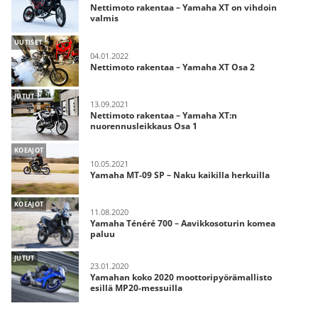
Nettimoto rakentaa – Yamaha XT on vihdoin
valmis
UUTISET
04.01.2022
Nettimoto rakentaa – Yamaha XT Osa 2
JUTUT
13.09.2021
Nettimoto rakentaa – Yamaha XT:n
nuorennusleikkaus Osa 1
KOEAJOT
10.05.2021
Yamaha MT-09 SP – Naku kaikilla herkuilla
KOEAJOT
11.08.2020
Yamaha Ténéré 700 – Aavikkosoturin komea
paluu
JUTUT
23.01.2020
Yamahan koko 2020 moottoripyörämallisto
esillä MP20-messuilla