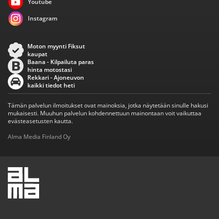
Youtube
Instagram
Moton myynti Fiksut
kaupat
Baana - Kilpailuta paras
hinta motostasi
Rekkari - Ajoneuvon
kaikki tiedot heti
Tämän palvelun ilmoitukset ovat mainoksia, jotka näytetään sinulle hakusi
mukaisesti. Muuhun palvelun kohdennettuun mainontaan voit vaikuttaa
evästeasetusten kautta.
Alma Media Finland Oy