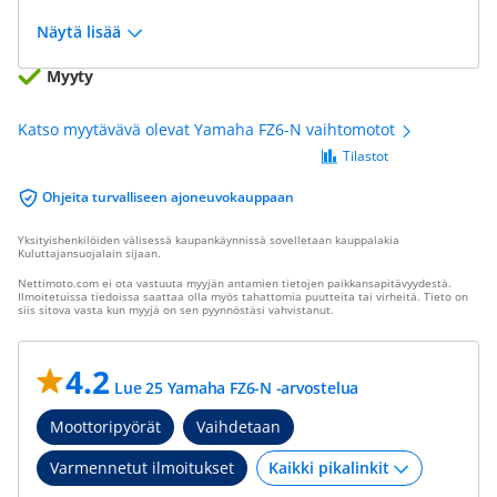
Näytä lisää
Myyty
Katso myytävävä olevat Yamaha FZ6-N vaihtomotot
Tilastot
Ohjeita turvalliseen ajoneuvokauppaan
Yksityishenkilöiden välisessä kaupankäynnissä sovelletaan kauppalakia
Kuluttajansuojalain sijaan.
Nettimoto.com ei ota vastuuta myyjän antamien tietojen paikkansapitävyydestä.
Ilmoitetuissa tiedoissa saattaa olla myös tahattomia puutteita tai virheitä. Tieto on
siis sitova vasta kun myyjä on sen pyynnöstäsi vahvistanut.
4.2
Lue 25 Yamaha FZ6-N -arvostelua
Moottoripyörät
Vaihdetaan
Varmennetut ilmoitukset