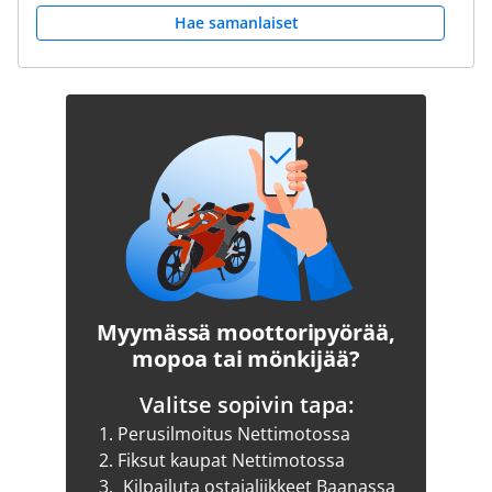
Hae samanlaiset
Myymässä moottoripyörää,
mopoa tai mönkijää?
Valitse sopivin tapa:
1.
Perusilmoitus Nettimotossa
2.
Fiksut kaupat Nettimotossa
3.
Kilpailuta ostajaliikkeet Baanassa