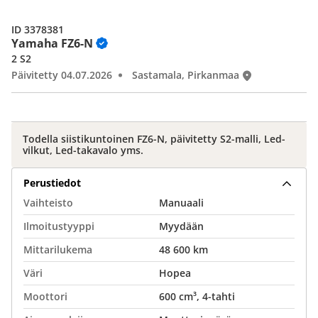
ID 3378381
Yamaha FZ6-N
2 S2
Päivitetty 04.07.2026
Sastamala, Pirkanmaa
Todella siistikuntoinen FZ6-N, päivitetty S2-malli, Led-
vilkut, Led-takavalo yms.
Perustiedot
Vaihteisto
Manuaali
Ilmoitustyyppi
Myydään
Mittarilukema
48 600 km
Väri
Hopea
Moottori
600 cm³, 4-tahti