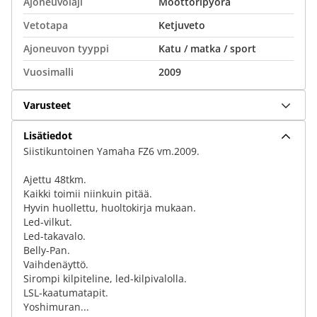
Ajoneuvolaji
Moottoripyörä
Vetotapa
Ketjuveto
Ajoneuvon tyyppi
Katu / matka / sport
Vuosimalli
2009
Varusteet
Lisätiedot
Siistikuntoinen Yamaha FZ6 vm.2009.
Ajettu 48tkm.
Kaikki toimii niinkuin pitää.
Hyvin huollettu, huoltokirja mukaan.
Led-vilkut.
Led-takavalo.
Belly-Pan.
Vaihdenäyttö.
Sirompi kilpiteline, led-kilpivalolla.
LSL-kaatumatapit.
Yoshimuran...