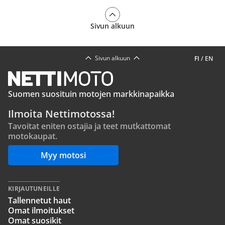
Sivun alkuun
Sivun alkuun
FI
/
EN
Suomen suosituin motojen markkinapaikka
Ilmoita Nettimotossa!
Tavoitat eniten ostajia ja teet mutkattomat
motokaupat.
Myy motosi
KIRJAUTUNEILLE
Tallennetut haut
Omat ilmoitukset
Omat suosikit