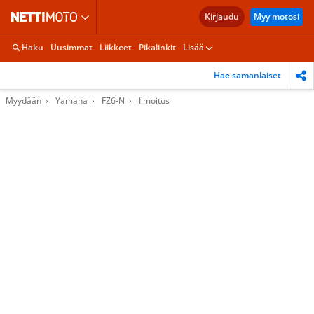
Kirjaudu
Myy motosi
Haku
Uusimmat
Liikkeet
Pikalinkit
Lisää
Hae samanlaiset
Myydään
Yamaha
FZ6-N
Ilmoitus