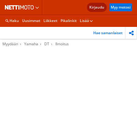
Kirjaudu
Myy motosi
Haku
Uusimmat
Liikkeet
Pikalinkit
Lisää
Hae samanlaiset
Myydään
Yamaha
DT
Ilmoitus