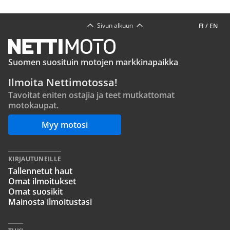
Sivun alkuun
FI
/
EN
Suomen suosituin motojen markkinapaikka
Ilmoita Nettimotossa!
Tavoitat eniten ostajia ja teet mutkattomat
motokaupat.
Myy motosi
KIRJAUTUNEILLE
Tallennetut haut
Omat ilmoitukset
Omat suosikit
Mainosta ilmoitustasi