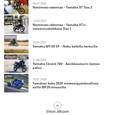
04.01.2022
Nettimoto rakentaa – Yamaha XT Osa 2
JUTUT
13.09.2021
Nettimoto rakentaa – Yamaha XT:n
nuorennusleikkaus Osa 1
KOEAJOT
10.05.2021
Yamaha MT-09 SP – Naku kaikilla herkuilla
KOEAJOT
11.08.2020
Yamaha Ténéré 700 – Aavikkosoturin komea
paluu
JUTUT
23.01.2020
Yamahan koko 2020 moottoripyörämallisto
esillä MP20-messuilla
Sivun alkuun