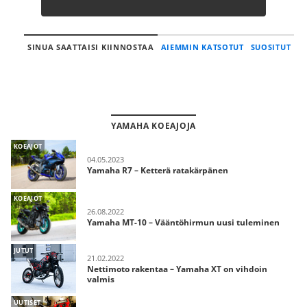
SINUA SAATTAISI KIINNOSTAA
AIEMMIN KATSOTUT
SUOSITUT
YAMAHA KOEAJOJA
KOEAJOT
04.05.2023
Yamaha R7 – Ketterä ratakärpänen
KOEAJOT
26.08.2022
Yamaha MT-10 – Vääntöhirmun uusi tuleminen
JUTUT
21.02.2022
Nettimoto rakentaa – Yamaha XT on vihdoin
valmis
UUTISET