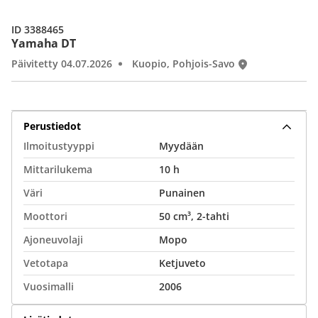
ID 3388465
Yamaha DT
Päivitetty 04.07.2026
Kuopio, Pohjois-Savo
Perustiedot
Ilmoitustyyppi
Myydään
Mittarilukema
10 h
Väri
Punainen
Moottori
50 cm³, 2-tahti
Ajoneuvolaji
Mopo
Vetotapa
Ketjuveto
Vuosimalli
2006