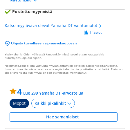
Poistettu myynnistä
Katso myytävävä olevat Yamaha DT vaihtomotot
Tilastot
Ohjeita turvalliseen ajoneuvokauppaan
Yksityishenkilöiden välisessä kaupankäynnissä sovelletaan kauppalakia
Kuluttajansuojalain sijaan.
Nettimoto.com ei ota vastuuta myyjän antamien tietojen paikkansapitävyydestä.
Ilmoitetuissa tiedoissa saattaa olla myös tahattomia puutteita tai virheitä. Tieto on
siis sitova vasta kun myyjä on sen pyynnöstäsi vahvistanut.
4
Lue 299 Yamaha DT -arvostelua
Mopot
Hae samanlaiset