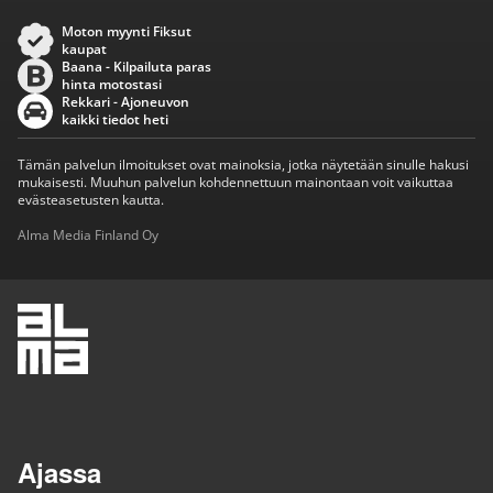
Moton myynti Fiksut
kaupat
Baana - Kilpailuta paras
hinta motostasi
Rekkari - Ajoneuvon
kaikki tiedot heti
Tämän palvelun ilmoitukset ovat mainoksia, jotka näytetään sinulle hakusi
mukaisesti. Muuhun palvelun kohdennettuun mainontaan voit vaikuttaa
evästeasetusten kautta.
Alma Media Finland Oy