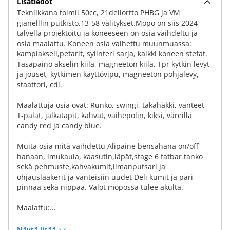
Lisätiedot
Tekniikkana toimii 50cc, 21dellortto PHBG ja VM
gianelllin putkisto,13-58 välitykset.Mopo on siis 2024
talvella projektoitu ja koneeseen on osia vaihdeltu ja
osia maalattu. Koneen osia vaihettu muunmuassa:
kampiakseli,petarit, sylinteri sarja, kaikki koneen stefat.
Tasapaino akselin kiila, magneeton kiila, Tpr kytkin levyt
ja jouset, kytkimen käyttövipu, magneeton pohjalevy,
staattori, cdi.
Maalattuja osia ovat: Runko, swingi, takahäkki, vanteet,
T-palat, jalkatapit, kahvat, vaihepolin, kiksi, väreillä
candy red ja candy blue.
Muita osia mitä vaihdettu Alipaine bensahana on/off
hanaan, imukaula, kaasutin,läpät,stage 6 fatbar tanko
sekä pehmuste,kahvakumit,ilmanputsari ja
ohjauslaakerit ja vanteisiin uudet Deli kumit ja pari
pinnaa sekä nippaa. Valot mopossa tulee akulta.
Maalattu:...
Näytä lisää