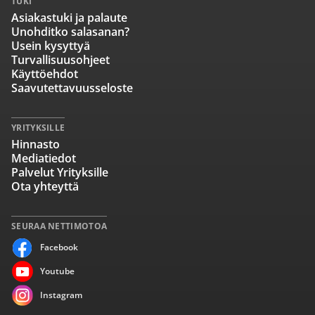
TUKI
Asiakastuki ja palaute
Unohditko salasanan?
Usein kysyttyä
Turvallisuusohjeet
Käyttöehdot
Saavutettavuusseloste
YRITYKSILLE
Hinnasto
Mediatiedot
Palvelut Yrityksille
Ota yhteyttä
SEURAA NETTIMOTOA
Facebook
Youtube
Instagram