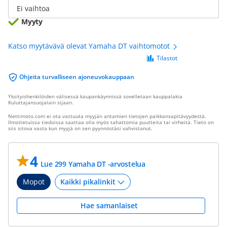
Ei vaihtoa
Myyty
Katso myytävävä olevat Yamaha DT vaihtomotot
Tilastot
Ohjeita turvalliseen ajoneuvokauppaan
Yksityishenkilöiden välisessä kaupankäynnissä sovelletaan kauppalakia
Kuluttajansuojalain sijaan.
Nettimoto.com ei ota vastuuta myyjän antamien tietojen paikkansapitävyydestä.
Ilmoitetuissa tiedoissa saattaa olla myös tahattomia puutteita tai virheitä. Tieto on
siis sitova vasta kun myyjä on sen pyynnöstäsi vahvistanut.
4
Lue 299 Yamaha DT -arvostelua
Mopot
Hae samanlaiset