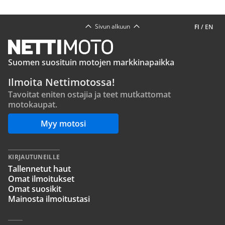
Sivun alkuun
FI
/
EN
Suomen suosituin motojen markkinapaikka
Ilmoita Nettimotossa!
Tavoitat eniten ostajia ja teet mutkattomat
motokaupat.
Myy motosi
KIRJAUTUNEILLE
Tallennetut haut
Omat ilmoitukset
Omat suosikit
Mainosta ilmoitustasi