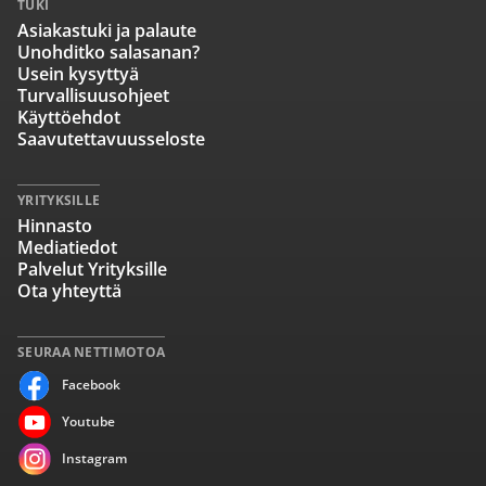
TUKI
Asiakastuki ja palaute
Unohditko salasanan?
Usein kysyttyä
Turvallisuusohjeet
Käyttöehdot
Saavutettavuusseloste
YRITYKSILLE
Hinnasto
Mediatiedot
Palvelut Yrityksille
Ota yhteyttä
SEURAA NETTIMOTOA
Facebook
Youtube
Instagram