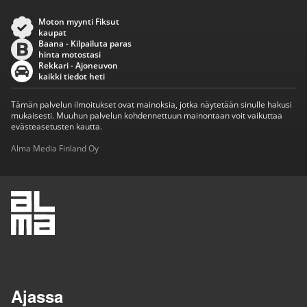
Moton myynti Fiksut
kaupat
Baana - Kilpailuta paras
hinta motostasi
Rekkari - Ajoneuvon
kaikki tiedot heti
Tämän palvelun ilmoitukset ovat mainoksia, jotka näytetään sinulle hakusi
mukaisesti. Muuhun palvelun kohdennettuun mainontaan voit vaikuttaa
evästeasetusten kautta.
Alma Media Finland Oy