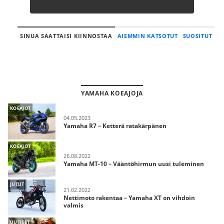
SINUA SAATTAISI KIINNOSTAA
AIEMMIN KATSOTUT
SUOSITUT
YAMAHA KOEAJOJA
KOEAJOT
04.05.2023
Yamaha R7 – Ketterä ratakärpänen
KOEAJOT
26.08.2022
Yamaha MT-10 – Vääntöhirmun uusi tuleminen
JUTUT
21.02.2022
Nettimoto rakentaa – Yamaha XT on vihdoin
valmis
UUTISET