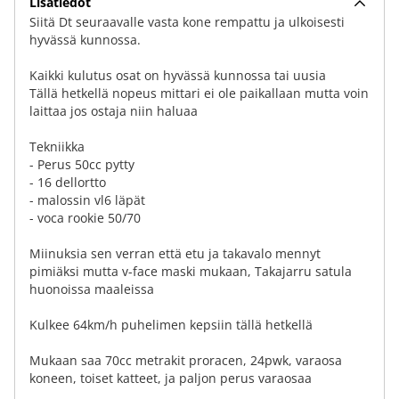
Lisätiedot
Siitä Dt seuraavalle vasta kone rempattu ja ulkoisesti
hyvässä kunnossa.
Kaikki kulutus osat on hyvässä kunnossa tai uusia
Tällä hetkellä nopeus mittari ei ole paikallaan mutta voin
laittaa jos ostaja niin haluaa
Tekniikka
- Perus 50cc pytty
- 16 dellortto
- malossin vl6 läpät
- voca rookie 50/70
Miinuksia sen verran että etu ja takavalo mennyt
pimiäksi mutta v-face maski mukaan, Takajarru satula
huonoissa maaleissa
Kulkee 64km/h puhelimen kepsiin tällä hetkellä
Mukaan saa 70cc metrakit proracen, 24pwk, varaosa
koneen, toiset katteet, ja paljon perus varaosaa