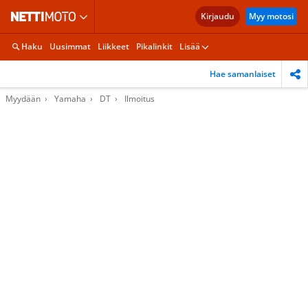
Kirjaudu
Myy motosi
Haku
Uusimmat
Liikkeet
Pikalinkit
Lisää
Hae samanlaiset
Myydään
Yamaha
DT
Ilmoitus