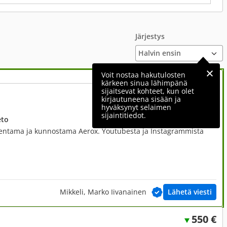
Järjestys
Voit nostaa hakutulosten
kärkeen sinua lähimpänä
sijaitsevat kohteet, kun olet
1 700 €
kirjautuneena sisään ja
hyväksynyt selaimen
sijaintitiedot.
eto
rakentama ja kunnostama Aerox. Youtubesta ja Instagrammista
Mikkeli, Marko Iivanainen
Lähetä viesti
550 €