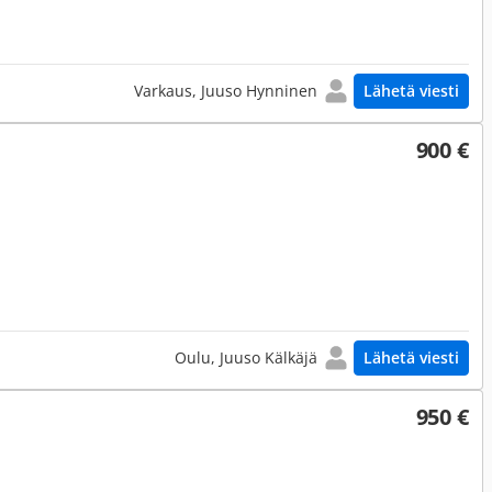
Varkaus, Juuso Hynninen
Lähetä viesti
900 €
Oulu, Juuso Kälkäjä
Lähetä viesti
950 €