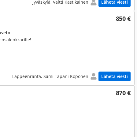
Jyväskylä, Valtti Kastikainen
Lähetä viesti
850 €
aveto
ensalenkkarille!
Lappeenranta, Sami Tapani Koponen
Lähetä viesti
870 €