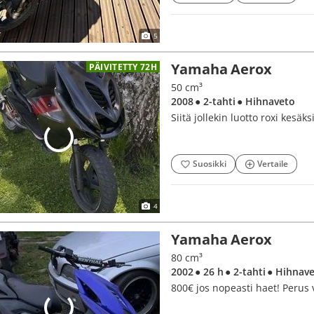
5
Yamaha Aerox
PÄIVITETTY 72H
50 cm³
2008
● 2-tahti
● Hihnaveto
Siitä jollekin luotto roxi kesäk
Suosikki
Vertaile
4
Yamaha Aerox
80 cm³
2002
● 26 h
● 2-tahti
● Hihnav
800€ jos nopeasti haet! Perus v