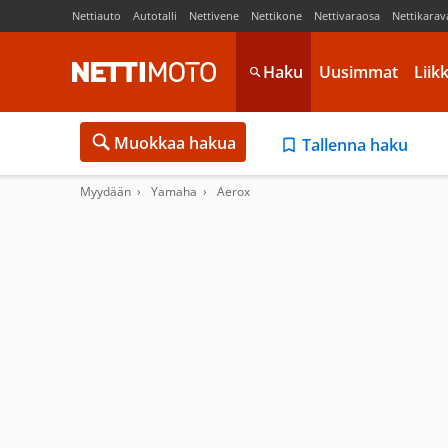
Nettiauto
Autotalli
Nettivene
Nettikone
Nettivaraosa
Nettikarav
Haku
Uusimmat
Liik
Muokkaa hakua
Tallenna haku
Myydään
Yamaha
Aerox