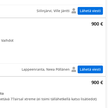
Siilinjärvi, Ville Jäntti
Lähetä viesti
900 €
si Vaihdot
Lappeenranta, Neea Pöllänen
Lähetä viesti
900 €
eto
etävä 77airsal xtreme (ei toimi tällähetkellä katso lisätiedot)