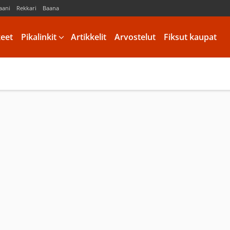
aani
Rekkari
Baana
keet
Pikalinkit
Artikkelit
Arvostelut
Fiksut kaupat