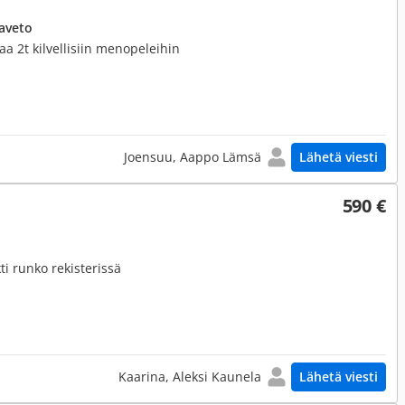
aveto
taa 2t kilvellisiin menopeleihin
Joensuu, Aappo Lämsä
Lähetä viesti
590 €
i runko rekisterissä
Kaarina, Aleksi Kaunela
Lähetä viesti