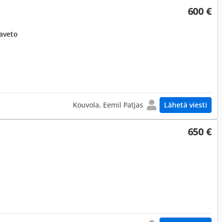
600 €
aveto
Kouvola, Eemil Patjas
Lähetä viesti
650 €