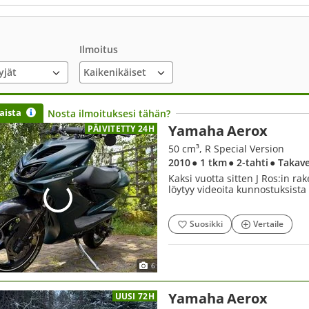
Ilmoitus
yjät
aista
Nosta ilmoituksesi tähän?
Yamaha Aerox
PÄIVITETTY 24H
50 cm³, R Special Version
2010
● 1 tkm
● 2-tahti
● Takav
Kaksi vuotta sitten J Ros:in 
löytyy videoita kunnostuksista
Suosikki
Vertaile
6
Yamaha Aerox
UUSI 72H