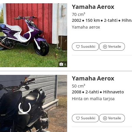
Yamaha Aerox
70 cm³
2002
● 150 km
● 2-tahti
● Hihn
Yamaha aerox
Suosikki
Vertaile
6
Yamaha Aerox
50 cm³
2008
● 2-tahti
● Hihnaveto
Hinta on mallia tarjoa
Suosikki
Vertaile