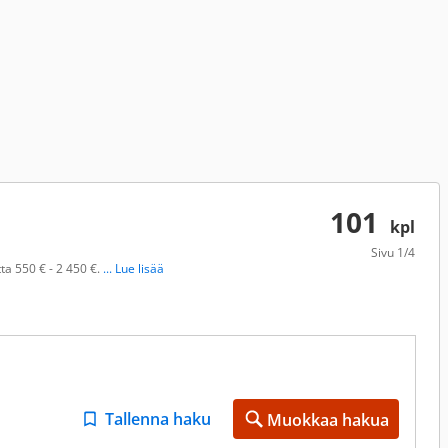
101
kpl
Sivu
1/4
ta 550 € - 2 450 €.
... Lue lisää
Tallenna haku
Muokkaa hakua