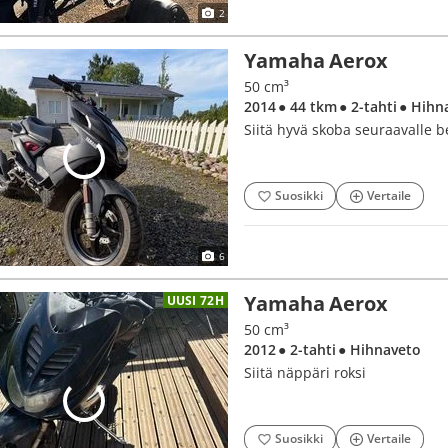
2
Yamaha Aerox
50 cm³
2014
● 44 tkm
● 2-tahti
● Hihn
Siitä hyvä skoba seuraavalle b
Suosikki
Vertaile
6
Yamaha Aerox
UUSI 72H
50 cm³
2012
● 2-tahti
● Hihnaveto
Siitä näppäri roksi
Suosikki
Vertaile