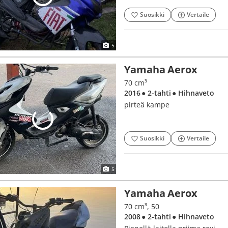
Suosikki
Vertaile
5
Yamaha Aerox
70 cm³
2016
● 2-tahti
● Hihnaveto
pirteä kampe
Suosikki
Vertaile
5
Yamaha Aerox
70 cm³, 50
2008
● 2-tahti
● Hihnaveto