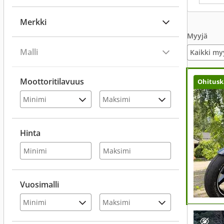
Merkki
Myyjä
Malli
Kaikki my
Moottoritilavuus
Ohitusk
Hinta
Vuosimalli