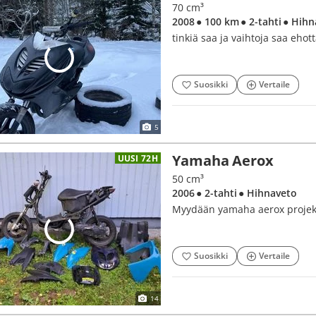
70 cm³
2008
● 100 km
● 2-tahti
● Hihn
tinkiä saa ja vaihtoja saa ehot
Suosikki
Vertaile
5
Yamaha Aerox
UUSI 72H
50 cm³
2006
● 2-tahti
● Hihnaveto
Myydään yamaha aerox projekt
Suosikki
Vertaile
14