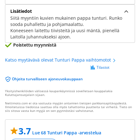
Lisätiedot
Siitä myyntiin kuvien mukainen pappa tunturi. Runko
sooda puhallettu ja pohjamaalattu.
Koneeseen laitettu tiivisteitä ja uusi mäntä, pienellä
Laitolla juhannukseksi ajoon.
Poistettu myynnistä
Katso myytävävä olevat Tunturi Pappa vaihtomotot
Tilastot
Ohjeita turvalliseen ajoneuvokauppaan
Yksityishenkilöiden välisessä kaupankäynnissä sovelletaan kauppalakia
Kuluttajansuojalain sijaan.
Nettimoto.com ei ota vastuuta myyjän antamien tietojen paikkansapitävyydestä.
Ilmoitetuissa tiedoissa saattaa olla myös tahattomia puutteita tai virheitä. Tieto on
siis sitova vasta kun myyjä on sen pyynnöstäsi vahvistanut.
3.7
Lue 68 Tunturi Pappa -arvostelua