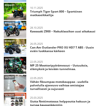
KOEAJOT
10.11.2025
Triumph Tiger Sport 800 – Sporttinen
matkaseikkailija
KOEAJOT
28.10.2025
Kawasaki Z900 – Nakuklassikon uusi aikakausi
KOEAJOT
26.05.2025
Can-Am Outlander PRO XU HD7 T ABS - Uusin
eväin luokkansa kärkeen
UUTISET
22.05.2025
MP 25 Moottoripyörämessut – Uutuuksia,
elämyksiä ja kevään tunnelmaa.
UUTISET
22.05.2025
Vähän fiksumpaa motokauppaa - uudella
palvelulla ajoneuvo vaihtaa omistajaa
turvallisesti ja sujuvasti
UUTISET
25.03.2025
Uutta Nettimotossa: helppoutta hakuun ja
turvaa kaupankäyntiin