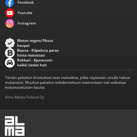
Facebook
Youtube
Instagram
Moton myynti Fiksut
kaupat
Baana - Kilpailuta paras
hinta motostasi
Rekkari - Ajoneuvon
kaikki tiedot heti
Tämän palvelun ilmoitukset ovat mainoksia, jotka näytetään sinulle hakusi
mukaisesti. Muuhun palvelun kohdennettuun mainontaan voit vaikuttaa
evästeasetusten kautta.
Alma Media Finland Oy