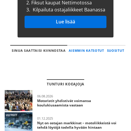
2.
Fiksut kaupat Nettimotossa
3.
Kilpailuta ostajaliikkeet Baanassa
Lue lisää
SINUA SAATTAISI KIINNOSTAA
AIEMMIN KATSOTUT
SUOSITUT
TUNTURI KOEAJOJA
JUTUT
06.08.2026
Motoristit yhdistivät voimansa
koulukiusaamista vastaan
UUTISET
01.12.2025
Nyt on ostajan markkinat – motoliikkeistä voi
tehdä löytöjä todella hyvään hintaan