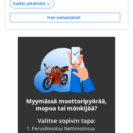
Hae samanlaiset
Myymässä moottoripyörää,
mopoa tai mönkijää?
Valitse sopivin tapa:
1.
Perusilmoitus Nettimotossa