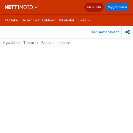
Kirjaudu
Myy motosi
Haku
Uusimmat
Liikkeet
Pikalinkit
Lisää
Hae samanlaiset
Myydään
Tunturi
Pappa
Ilmoitus