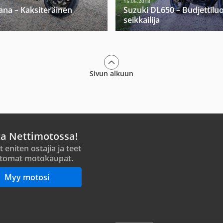
15.06.2018
ana – Kaksiteräinen
Suzuki DL650 – Budjettilu
seikkailija
Sivun alkuun
ta Nettimotossa!
t eniten ostajia ja teet
tomat motokaupat.
Myy motosi