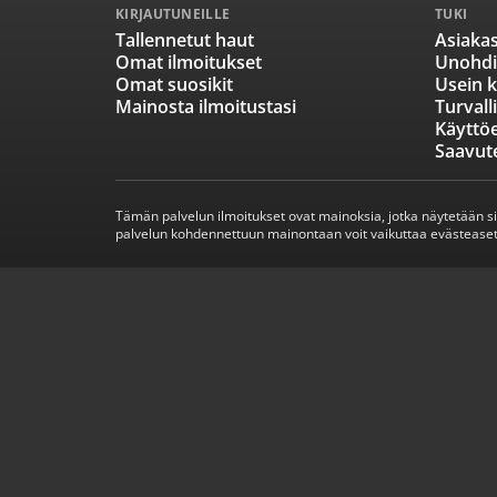
KIRJAUTUNEILLE
TUKI
Tallennetut haut
Asiakas
Omat ilmoitukset
Unohdi
Omat suosikit
Usein k
Mainosta ilmoitustasi
Turvall
Käyttö
Saavut
Tämän palvelun ilmoitukset ovat mainoksia, jotka näytetään s
palvelun kohdennettuun mainontaan voit vaikuttaa evästeaset