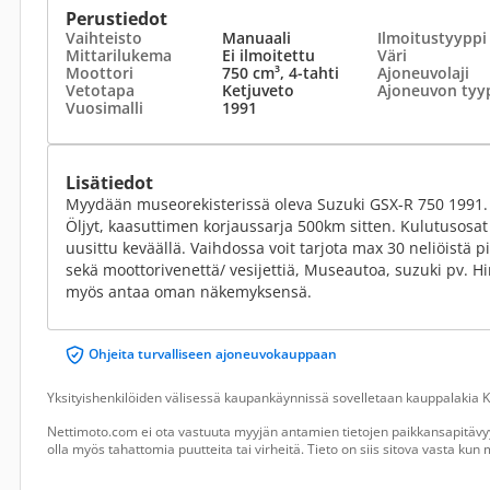
Perustiedot
Vaihteisto
Manuaali
Ilmoitustyyppi
Mittarilukema
Ei ilmoitettu
Väri
Moottori
750 cm³, 4-tahti
Ajoneuvolaji
Vetotapa
Ketjuveto
Ajoneuvon tyy
Vuosimalli
1991
Lisätiedot
Myydään museorekisterissä oleva Suzuki GSX-R 750 1991. 
Öljyt, kaasuttimen korjaussarja 500km sitten. Kulutusosa
uusittu keväällä. Vaihdossa voit tarjota max 30 neliöistä 
sekä moottorivenettä/ vesijettiä, Museautoa, suzuki pv. Hi
myös antaa oman näkemyksensä.
Ohjeita turvalliseen ajoneuvokauppaan
Yksityishenkilöiden välisessä kaupankäynnissä sovelletaan kauppalakia Ku
Nettimoto.com ei ota vastuuta myyjän antamien tietojen paikkansapitävyy
olla myös tahattomia puutteita tai virheitä. Tieto on siis sitova vasta ku