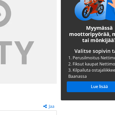
Myymässä
moottoripyörää,
tai mönkijää
Valitse sopivin t
1.
Perusilmoitus Nettim
2.
Fiksut kaupat Nettim
3.
Kilpailuta ostajaliikke
Baanassa
Lue lisää
Jaa