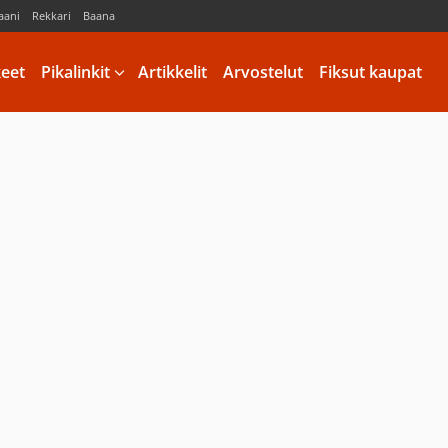
aani
Rekkari
Baana
keet
Pikalinkit
Artikkelit
Arvostelut
Fiksut kaupat