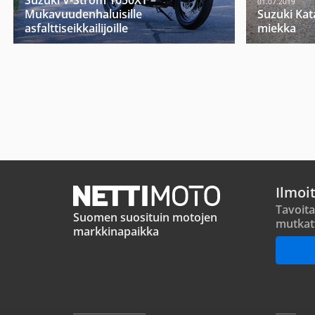
Suzuki V-Strom 1050XT –
01.07.2019
Mukavuudenhaluisille
Suzuki Kat
asfalttiseikkailijoille
miekka
Ilmoi
Tavoita
Suomen suosituin motojen
mutkat
markkinapaikka