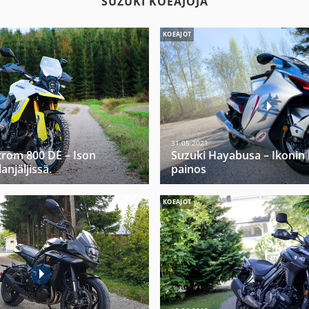
SUZUKI KOEAJOJA
KOEAJOT
31.05.2021
trom 800 DE – Ison
Suzuki Hayabusa – Ikonin
anjäljissä.
painos
KOEAJOT