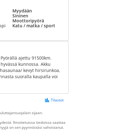
Myydään
Sininen
Moottoripyörä
ppi
Katu / matka / sport
Pyörällä ajettu 91500km.
t hyvässä kunnossa. Akku
pihasaunaa/ kevyt hirsirunkoa,
nnasta suoralla kaupalla voi
Tilastot
luttajansuojalain sijaan.
destä. Ilmoitetuissa tiedoissa saattaa
n myyjä on sen pyynnöstäsi vahvistanut.