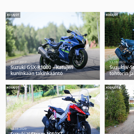
KOEAJOT
KOEAJOT
31.07.2017
23.10.2023
Suzuki GSX-R1000 – Katujen
Suzuki V-S
kuninkaan takinkääntö
tohtorin jal
KOEAJOT
KOEAJOT
03.08.2020