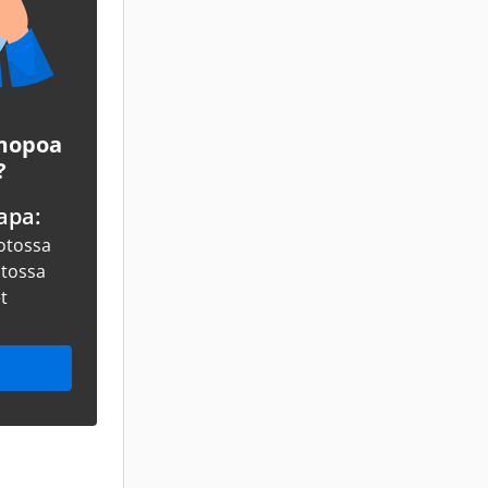
 mopoa
?
apa:
otossa
otossa
et