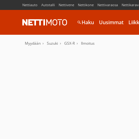
Nettiauto
Autotalli
Nettivene
Nettikone
Nettivaraosa
Nettikarav
Haku
Uusimmat
Liik
Myydään
Suzuki
GSX-R
Ilmoitus