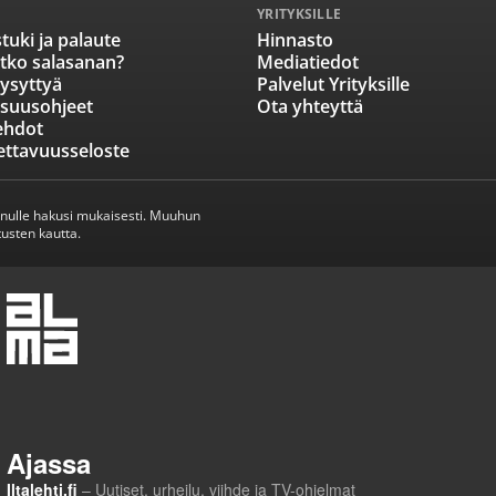
YRITYKSILLE
tuki ja palaute
Hinnasto
tko salasanan?
Mediatiedot
ysyttyä
Palvelut Yrityksille
isuusohjeet
Ota yhteyttä
ehdot
ettavuusseloste
inulle hakusi mukaisesti. Muuhun
usten kautta.