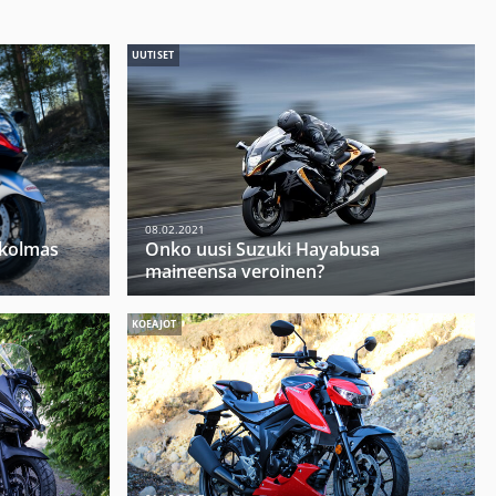
UUTISET
08.02.2021
 kolmas
Onko uusi Suzuki Hayabusa
maineensa veroinen?
KOEAJOT