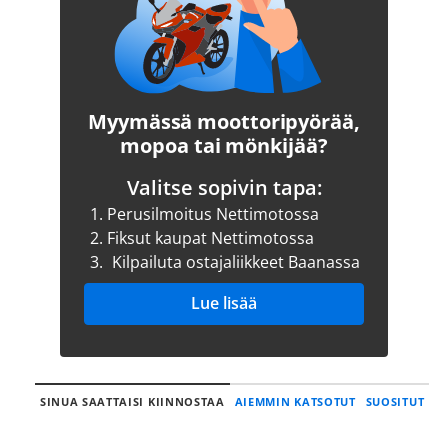
Myymässä moottoripyörää,
mopoa tai mönkijää?
Valitse sopivin tapa:
1.
Perusilmoitus Nettimotossa
2.
Fiksut kaupat Nettimotossa
3.
Kilpailuta ostajaliikkeet Baanassa
Lue lisää
SINUA SAATTAISI KIINNOSTAA
AIEMMIN KATSOTUT
SUOSITUT