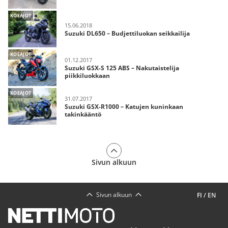
KOEAJOT
15.06.2018
Suzuki DL650 – Budjettiluokan seikkailija
KOEAJOT
01.12.2017
Suzuki GSX-S 125 ABS – Nakutaistelija
piikkiluokkaan
KOEAJOT
31.07.2017
Suzuki GSX-R1000 – Katujen kuninkaan
takinkääntö
Sivun alkuun
Sivun alkuun
FI
/
EN