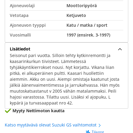
Ajoneuvolaji
Moottoripyörä
Vetotapa
Ketjuveto
Ajoneuvon tyyppi
Katu / matka / sport
Vuosimalli
1997 (ensirek. 3-1997)
Lisätiedot
Seisonut pari vuotta. Silloin tehty kytkinremontti ja
kaasarinkurkun tiivisteet. Lämmetessä
tyhjäkäyntikierrokset nousi. Nyt korjattu. Vikana liian
pitkä, ei alkuperäinen pultti. Kaasari huollettiin
aiemmin. Akku on uusi. Aiempi omistaja kaatunut josta
jälkiä äänenvaimentimessa ja jarrukahvassa. Hän myös
muutoskatsastanut v 2005 vähän matalammaksi. Peili
hajosi varastossa. Tilattu uusi. Lisäksi xl ajopuku, L
kypärä ja turvasaappaat nro 42.
Myyty Nettimoton kautta
Katso myytävävä olevat Suzuki GS vaihtomotot
Tilastot