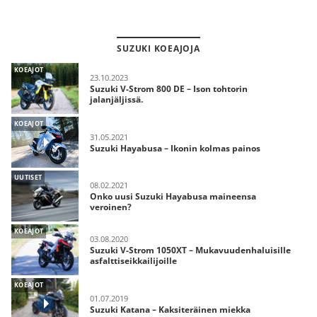
SUZUKI KOEAJOJA
KOEAJOT
23.10.2023
Suzuki V-Strom 800 DE – Ison tohtorin
jalanjäljissä.
KOEAJOT
31.05.2021
Suzuki Hayabusa – Ikonin kolmas painos
UUTISET
08.02.2021
Onko uusi Suzuki Hayabusa maineensa
veroinen?
KOEAJOT
03.08.2020
Suzuki V-Strom 1050XT – Mukavuudenhaluisille
asfalttiseikkailijoille
KOEAJOT
01.07.2019
Suzuki Katana – Kaksiteräinen miekka