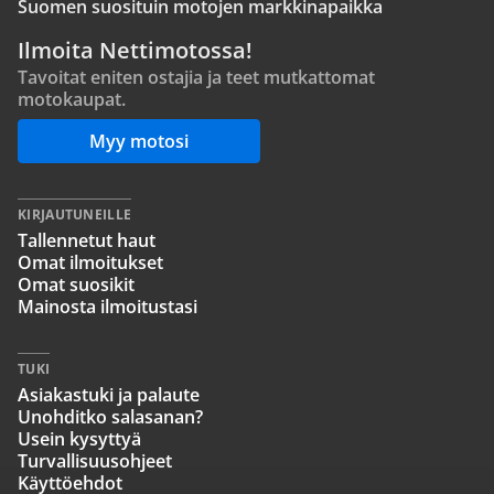
Suomen suosituin motojen markkinapaikka
Ilmoita Nettimotossa!
Tavoitat eniten ostajia ja teet mutkattomat
motokaupat.
Myy motosi
KIRJAUTUNEILLE
Tallennetut haut
Omat ilmoitukset
Omat suosikit
Mainosta ilmoitustasi
TUKI
Asiakastuki ja palaute
Unohditko salasanan?
Usein kysyttyä
Turvallisuusohjeet
Käyttöehdot