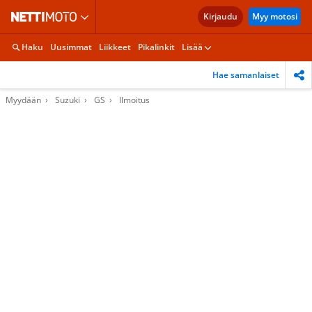
Kirjaudu
Myy motosi
Haku
Uusimmat
Liikkeet
Pikalinkit
Lisää
Hae samanlaiset
Myydään
Suzuki
GS
Ilmoitus