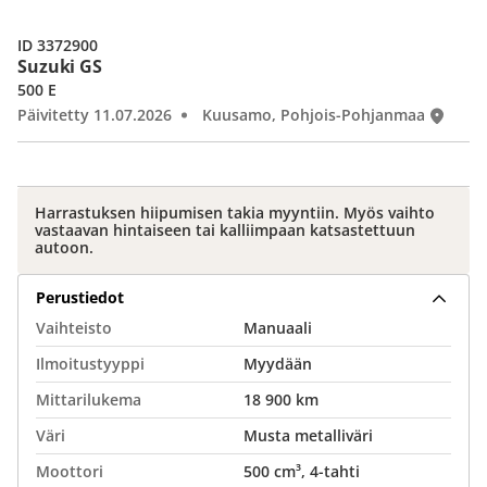
ID 3372900
Suzuki GS
500 E
Päivitetty 11.07.2026
Kuusamo, Pohjois-Pohjanmaa
Harrastuksen hiipumisen takia myyntiin. Myös vaihto
vastaavan hintaiseen tai kalliimpaan katsastettuun
autoon.
Perustiedot
Vaihteisto
Manuaali
Ilmoitustyyppi
Myydään
Mittarilukema
18 900 km
Väri
Musta metalliväri
Moottori
500 cm³, 4-tahti