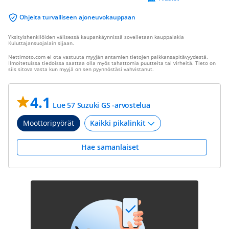
Ohjeita turvalliseen ajoneuvokauppaan
Yksityishenkilöiden välisessä kaupankäynnissä sovelletaan kauppalakia
Kuluttajansuojalain sijaan.
Nettimoto.com ei ota vastuuta myyjän antamien tietojen paikkansapitävyydestä.
Ilmoitetuissa tiedoissa saattaa olla myös tahattomia puutteita tai virheitä. Tieto on
siis sitova vasta kun myyjä on sen pyynnöstäsi vahvistanut.
4.1
Lue 57 Suzuki GS -arvostelua
Moottoripyörät
Hae samanlaiset