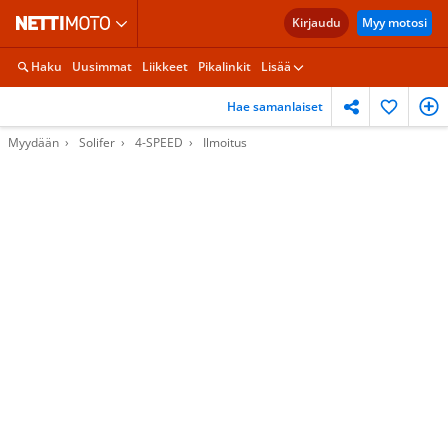
Kirjaudu
Myy motosi
Haku
Uusimmat
Liikkeet
Pikalinkit
Lisää
Hae samanlaiset
Myydään
Solifer
4-SPEED
Ilmoitus