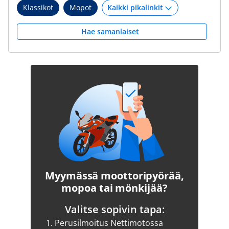
Klassikot
Mopot
Hae samanlaiset
Myymässä moottoripyörää,
mopoa tai mönkijää?
Valitse sopivin tapa:
1.
Perusilmoitus Nettimotossa