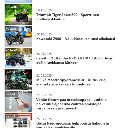
KOEAJOT
10.11.2025
Triumph Tiger Sport 800 – Sporttinen
matkaseikkailija
KOEAJOT
28.10.2025
Kawasaki Z900 – Nakuklassikon uusi aikakausi
KOEAJOT
26.05.2025
Can-Am Outlander PRO XU HD7 T ABS - Uusin
eväin luokkansa kärkeen
UUTISET
22.05.2025
MP 25 Moottoripyörämessut – Uutuuksia,
elämyksiä ja kevään tunnelmaa.
UUTISET
22.05.2025
Vähän fiksumpaa motokauppaa - uudella
palvelulla ajoneuvo vaihtaa omistajaa
turvallisesti ja sujuvasti
UUTISET
25.03.2025
Uutta Nettimotossa: helppoutta hakuun ja
turvaa kaupankäyntiin