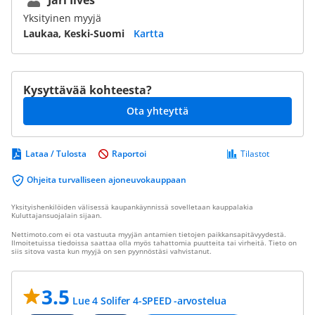
Jari Ilves
Yksityinen myyjä
Laukaa, Keski-Suomi
Kartta
Kysyttävää kohteesta?
Ota yhteyttä
Lataa / Tulosta
Raportoi
Tilastot
Ohjeita turvalliseen ajoneuvokauppaan
Yksityishenkilöiden välisessä kaupankäynnissä sovelletaan kauppalakia
Kuluttajansuojalain sijaan.
Nettimoto.com ei ota vastuuta myyjän antamien tietojen paikkansapitävyydestä.
Ilmoitetuissa tiedoissa saattaa olla myös tahattomia puutteita tai virheitä. Tieto on
siis sitova vasta kun myyjä on sen pyynnöstäsi vahvistanut.
3.5
Lue 4 Solifer 4-SPEED -arvostelua