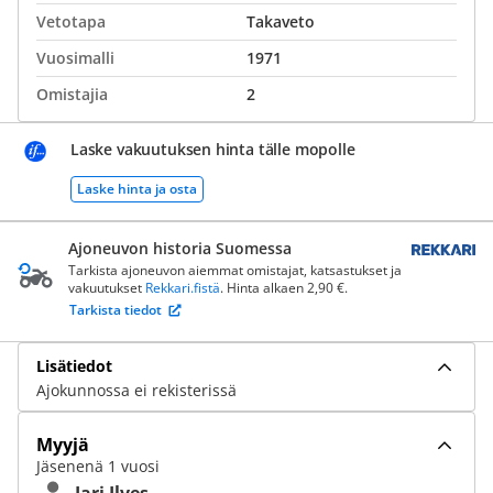
Vetotapa
Takaveto
Vuosimalli
1971
Omistajia
2
Laske vakuutuksen hinta tälle mopolle
Laske hinta ja osta
Ajoneuvon historia Suomessa
Tarkista ajoneuvon aiemmat omistajat, katsastukset ja
vakuutukset
Rekkari.fistä
. Hinta alkaen 2,90 €.
Tarkista tiedot
Lisätiedot
Ajokunnossa ei rekisterissä
Myyjä
Jäsenenä 1 vuosi