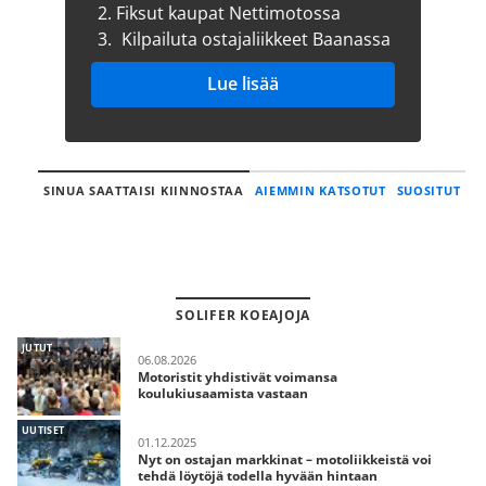
2.
Fiksut kaupat Nettimotossa
3.
Kilpailuta ostajaliikkeet Baanassa
Lue lisää
SINUA SAATTAISI KIINNOSTAA
AIEMMIN KATSOTUT
SUOSITUT
SOLIFER KOEAJOJA
JUTUT
06.08.2026
Motoristit yhdistivät voimansa
koulukiusaamista vastaan
UUTISET
01.12.2025
Nyt on ostajan markkinat – motoliikkeistä voi
tehdä löytöjä todella hyvään hintaan