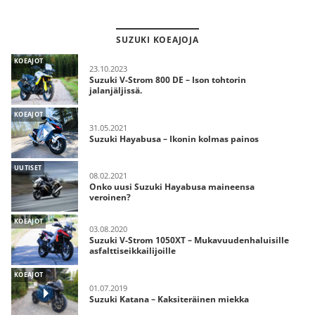
SUZUKI KOEAJOJA
KOEAJOT
23.10.2023
Suzuki V-Strom 800 DE – Ison tohtorin
jalanjäljissä.
KOEAJOT
31.05.2021
Suzuki Hayabusa – Ikonin kolmas painos
UUTISET
08.02.2021
Onko uusi Suzuki Hayabusa maineensa
veroinen?
KOEAJOT
03.08.2020
Suzuki V-Strom 1050XT – Mukavuudenhaluisille
asfalttiseikkailijoille
KOEAJOT
01.07.2019
Suzuki Katana – Kaksiteräinen miekka