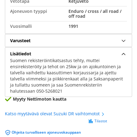
Vetotapa
Ketjuveto
Ajoneuvon tyyppi
Enduro / cross / all road /
off road
Vuosimalli
1991
Varusteet
Lisätiedot
Suomen rekisteröintikatsastus tehty, muttei
ensirekisteröity ja tehot on 25kw ja on ajokuntoinen ja
talvella vaihdettu kaasuttimen korjaussarja ja ajettu
talvella viimmeksi ja piikkirenkaat alla ja Saksanpaperit
ja tullattu suomeen ja saa Suomenrekisteriin
halutessaan 050-5268021
Myyty Nettimoton kautta
Katso myytävävä olevat Suzuki DR vaihtomotot
Tilastot
Ohjeita turvalliseen ajoneuvokauppaan