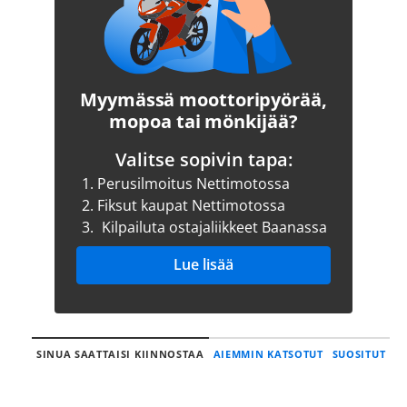
Myymässä moottoripyörää,
mopoa tai mönkijää?
Valitse sopivin tapa:
1.
Perusilmoitus Nettimotossa
2.
Fiksut kaupat Nettimotossa
3.
Kilpailuta ostajaliikkeet Baanassa
Lue lisää
SINUA SAATTAISI KIINNOSTAA
AIEMMIN KATSOTUT
SUOSITUT