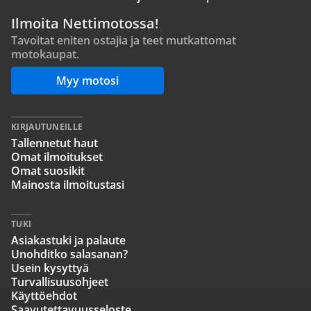
Ilmoita Nettimotossa!
Tavoitat eniten ostajia ja teet mutkattomat
motokaupat.
Myy motosi
KIRJAUTUNEILLE
Tallennetut haut
Omat ilmoitukset
Omat suosikit
Mainosta ilmoitustasi
TUKI
Asiakastuki ja palaute
Unohditko salasanan?
Usein kysyttyä
Turvallisuusohjeet
Käyttöehdot
Saavutettavuusseloste