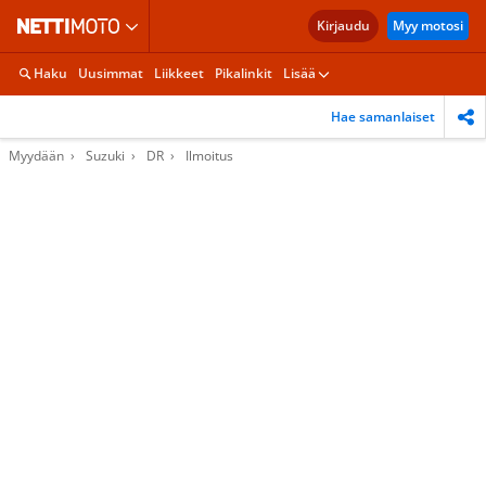
Kirjaudu
Myy motosi
Haku
Uusimmat
Liikkeet
Pikalinkit
Lisää
Hae samanlaiset
Myydään
Suzuki
DR
Ilmoitus