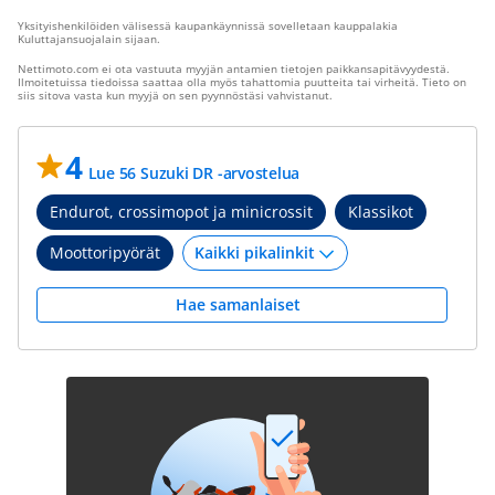
Yksityishenkilöiden välisessä kaupankäynnissä sovelletaan kauppalakia
Kuluttajansuojalain sijaan.
Nettimoto.com ei ota vastuuta myyjän antamien tietojen paikkansapitävyydestä.
Ilmoitetuissa tiedoissa saattaa olla myös tahattomia puutteita tai virheitä. Tieto on
siis sitova vasta kun myyjä on sen pyynnöstäsi vahvistanut.
4
Lue 56 Suzuki DR -arvostelua
Endurot, crossimopot ja minicrossit
Klassikot
Moottoripyörät
Hae samanlaiset