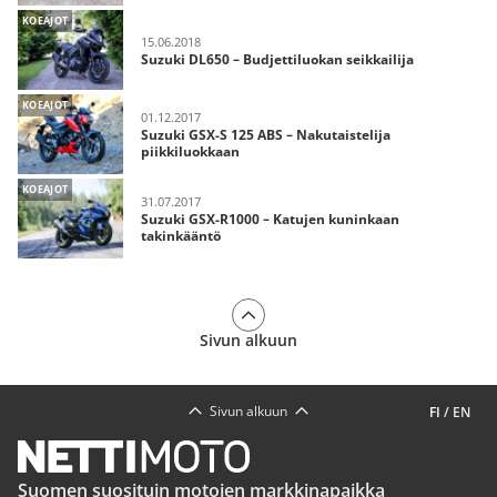
KOEAJOT
15.06.2018
Suzuki DL650 – Budjettiluokan seikkailija
KOEAJOT
01.12.2017
Suzuki GSX-S 125 ABS – Nakutaistelija
piikkiluokkaan
KOEAJOT
31.07.2017
Suzuki GSX-R1000 – Katujen kuninkaan
takinkääntö
Sivun alkuun
Sivun alkuun
FI
/
EN
Suomen suosituin motojen markkinapaikka